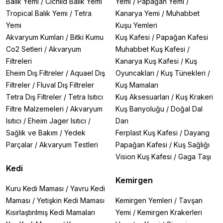
Balık Yemi
/
Cichlid Balık Yemi
Yemi
/
Papağan Yemi
/
Tropical Balık Yemi
/
Tetra
Kanarya Yemi
/
Muhabbet
Yemi
Kuşu Yemleri
Akvaryum Kumları
/
Bitki Kumu
Kuş Kafesi
/
Papağan Kafesi
Co2 Setleri
/
Akvaryum
Muhabbet Kuş Kafesi
/
Filtreleri
Kanarya Kuş Kafesi
/
Kuş
Eheim Dış Filtreler
/
Aquael Dış
Oyuncakları
/
Kuş Tünekleri
/
Filtreler
/
Fluval Dış Filtreler
Kuş Mamaları
Tetra Dış Filtreler
/
Tetra Isıtıcı
Kuş Aksesuarları
/
Kuş Krakeri
Filtre Malzemeleri
/
Akvaryum
Kuş Banyoluğu
/
Doğal Dal
Isıtıcı
/
Eheim Jager Isıtıcı
/
Darı
Sağlık ve Bakım
/
Yedek
Ferplast Kuş Kafesi
/
Dayang
Parçalar
/
Akvaryum Testleri
Papağan Kafesi
/
Kuş Sağlığı
Vision Kuş Kafesi
/
Gaga Taşı
Kedi
Kemirgen
Kuru Kedi Maması
/
Yavru Kedi
Maması
/
Yetişkin Kedi Maması
Kemirgen Yemleri
/
Tavşan
Kısırlaştırılmış Kedi Mamaları
Yemi
/
Kemirgen Krakerleri