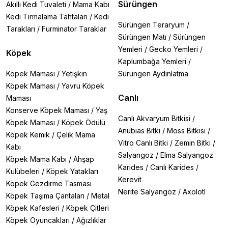
Sürüngen
Akıllı Kedi Tuvaleti
/
Mama Kabı
Kedi Tırmalama Tahtaları
/
Kedi
Sürüngen Teraryum
/
Tarakları
/
Furminator Taraklar
Sürüngen Matı
/
Sürüngen
Yemleri
/
Gecko Yemleri
/
Köpek
Kaplumbağa Yemleri
/
Köpek Maması
/
Yetişkin
Sürüngen Aydınlatma
Köpek Maması
/
Yavru Köpek
Canlı
Maması
Konserve Köpek Maması
/
Yaş
Canlı Akvaryum Bitkisi
/
Köpek Maması
/
Köpek Ödülü
Anubias Bitki
/
Moss Bitkisi
/
Köpek Kemik
/
Çelik Mama
Vitro Canlı Bitki
/
Zemin Bitki
/
Kabı
Salyangoz
/
Elma Salyangoz
Köpek Mama Kabı
/
Ahşap
Karides
/
Canlı Karides
/
Kulübeleri
/
Köpek Yatakları
Kerevit
Köpek Gezdirme Tasması
Nerite Salyangoz
/
Axolotl
Köpek Taşıma Çantaları
/
Metal
Köpek Kafesleri
/
Köpek Çitleri
Köpek Oyuncakları
/
Ağızlıklar