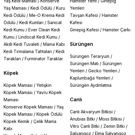
Yaş Kedi Maması
/
Konserve
Hamster Yemi
/
Ginepig
Yaş Maması
/
Kedi Ödülü
/
Kuru
Yemleri
Kedi Ödülü
/
Me-O Krema Kedi
Tavşan Kafesi
/
Hamster
Ödülü
/
Kedi Kumları
/
Sanicat
Kafesi
Kedi Kumu
/
Ever Clean Kedi
Ginepig Kafesi
/
Hamster Çarkı
Kumu
/
Lindocat Kedi Kumu
/
Sürüngen
Akıllı Kedi Tuvaleti
/
Mama Kabı
Kedi Tırmalama Tahtaları
/
Kedi
Sürüngen Teraryum
/
Tarakları
/
Furminator Taraklar
Sürüngen Matı
/
Sürüngen
Yemleri
/
Gecko Yemleri
/
Köpek
Kaplumbağa Yemleri
/
Köpek Maması
/
Yetişkin
Sürüngen Aydınlatma
Köpek Maması
/
Yavru Köpek
Canlı
Maması
Konserve Köpek Maması
/
Yaş
Canlı Akvaryum Bitkisi
/
Köpek Maması
/
Köpek Ödülü
Anubias Bitki
/
Moss Bitkisi
/
Köpek Kemik
/
Çelik Mama
Vitro Canlı Bitki
/
Zemin Bitki
/
Kabı
Salyangoz
/
Elma Salyangoz