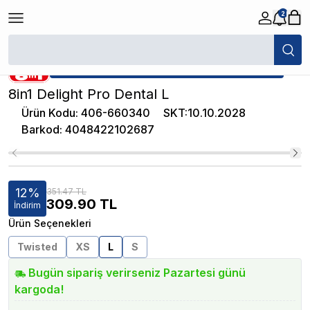
2
/
Ek Besin, Ödül ve Kemikler
/
8in1 Delight Pro Dental L
★ Atakan Petshop,
8 in 1 yetkili satıcısıdır.
8in1 Delight Pro Dental L
Ürün Kodu
:
406-660340
SKT
:
10.10.2028
Barkod
:
4048422102687
12
%
351.47 TL
309.90
TL
İndirim
Ürün Seçenekleri
Twisted
XS
L
S
Bugün sipariş verirseniz Pazartesi günü
kargoda!