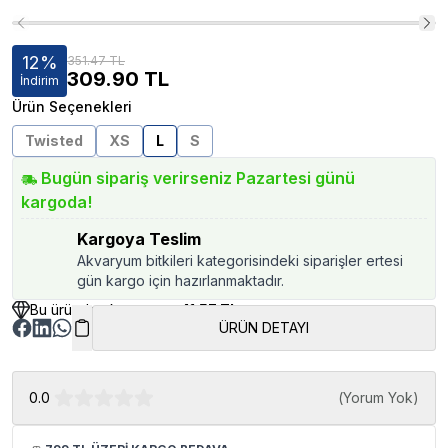
12
%
351.47 TL
309.90
TL
İndirim
Ürün Seçenekleri
Twisted
XS
L
S
Bugün sipariş verirseniz Pazartesi günü
kargoda!
Kargoya Teslim
Akvaryum bitkileri kategorisindeki siparişler ertesi
gün kargo için hazırlanmaktadır.
Bu üründen kazancınız
41.57 TL
ÜRÜN DETAYI
0.0
(
Yorum Yok
)