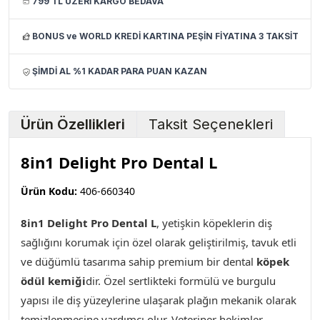
799 TL ÜZERİ KARGO BEDAVA
BONUS ve WORLD KREDİ KARTINA PEŞİN FİYATINA 3 TAKSİT
ŞİMDİ AL %1 KADAR PARA PUAN KAZAN
Ürün Özellikleri
Taksit Seçenekleri
8in1 Delight Pro Dental L
Ürün Kodu:
406-660340
8in1 Delight Pro Dental L
, yetişkin köpeklerin diş
sağlığını korumak için özel olarak geliştirilmiş, tavuk etli
ve düğümlü tasarıma sahip premium bir dental
köpek
ödül kemiği
dir. Özel sertlikteki formülü ve burgulu
yapısı ile diş yüzeylerine ulaşarak plağın mekanik olarak
temizlenmesine yardımcı olur. Veteriner hekimler