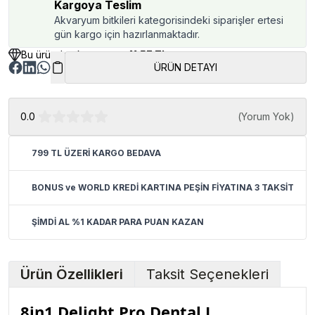
Kargoya Teslim
Akvaryum bitkileri kategorisindeki siparişler ertesi
gün kargo için hazırlanmaktadır.
Bu üründen kazancınız
41.57 TL
ÜRÜN DETAYI
0.0
(
Yorum Yok
)
799 TL ÜZERİ KARGO BEDAVA
BONUS ve WORLD KREDİ KARTINA PEŞİN FİYATINA 3 TAKSİT
ŞİMDİ AL %1 KADAR PARA PUAN KAZAN
Ürün Özellikleri
Taksit Seçenekleri
8in1 Delight Pro Dental L