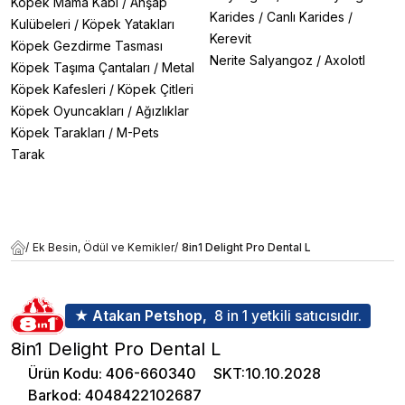
Köpek Mama Kabı
/
Ahşap
Karides
/
Canlı Karides
/
Kulübeleri
/
Köpek Yatakları
Kerevit
Köpek Gezdirme Tasması
Nerite Salyangoz
/
Axolotl
Köpek Taşıma Çantaları
/
Metal
Köpek Kafesleri
/
Köpek Çitleri
Köpek Oyuncakları
/
Ağızlıklar
Köpek Tarakları
/
M-Pets
Tarak
/
Ek Besin, Ödül ve Kemikler
/
8in1 Delight Pro Dental L
★ Atakan Petshop,
8 in 1 yetkili satıcısıdır.
8in1 Delight Pro Dental L
Ürün Kodu
:
406-660340
SKT
:
10.10.2028
Barkod
:
4048422102687