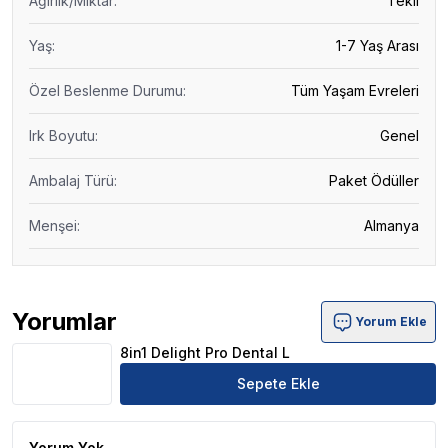
Ağırlık/Miktar
:
Tekli
Yaş
:
1-7 Yaş Arası
Özel Beslenme Durumu
:
Tüm Yaşam Evreleri
Irk Boyutu
:
Genel
Ambalaj Türü
:
Paket Ödüller
Menşei
:
Almanya
Yorumlar
Yorum Ekle
8in1 Delight Pro Dental L Ürün Yorumları
8in1 Delight Pro Dental L
Sepete Ekle
Yorum Yok