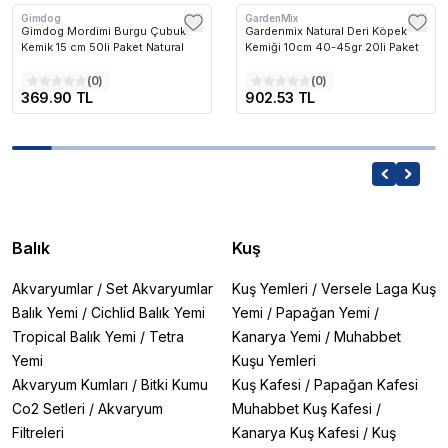
Gimdog
GardenMix
Gimdog Mordimi Burgu Çubuk
Gardenmix Natural Deri Köpek
Kemik 15 cm 50li Paket Natural
Kemiği 10cm 40-45gr 20li Paket
(
0
)
(
0
)
369.90 TL
902.53 TL
Balık
Kuş
Akvaryumlar
/
Set Akvaryumlar
Kuş Yemleri
/
Versele Laga Kuş
Balık Yemi
/
Cichlid Balık Yemi
Yemi
/
Papağan Yemi
/
Tropical Balık Yemi
/
Tetra
Kanarya Yemi
/
Muhabbet
Yemi
Kuşu Yemleri
Akvaryum Kumları
/
Bitki Kumu
Kuş Kafesi
/
Papağan Kafesi
Co2 Setleri
/
Akvaryum
Muhabbet Kuş Kafesi
/
Filtreleri
Kanarya Kuş Kafesi
/
Kuş