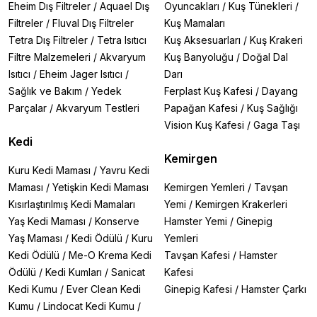
Eheim Dış Filtreler
/
Aquael Dış
Oyuncakları
/
Kuş Tünekleri
/
Filtreler
/
Fluval Dış Filtreler
Kuş Mamaları
Tetra Dış Filtreler
/
Tetra Isıtıcı
Kuş Aksesuarları
/
Kuş Krakeri
Filtre Malzemeleri
/
Akvaryum
Kuş Banyoluğu
/
Doğal Dal
Isıtıcı
/
Eheim Jager Isıtıcı
/
Darı
Sağlık ve Bakım
/
Yedek
Ferplast Kuş Kafesi
/
Dayang
Parçalar
/
Akvaryum Testleri
Papağan Kafesi
/
Kuş Sağlığı
Vision Kuş Kafesi
/
Gaga Taşı
Kedi
Kemirgen
Kuru Kedi Maması
/
Yavru Kedi
Maması
/
Yetişkin Kedi Maması
Kemirgen Yemleri
/
Tavşan
Kısırlaştırılmış Kedi Mamaları
Yemi
/
Kemirgen Krakerleri
Yaş Kedi Maması
/
Konserve
Hamster Yemi
/
Ginepig
Yaş Maması
/
Kedi Ödülü
/
Kuru
Yemleri
Kedi Ödülü
/
Me-O Krema Kedi
Tavşan Kafesi
/
Hamster
Ödülü
/
Kedi Kumları
/
Sanicat
Kafesi
Kedi Kumu
/
Ever Clean Kedi
Ginepig Kafesi
/
Hamster Çarkı
Kumu
/
Lindocat Kedi Kumu
/