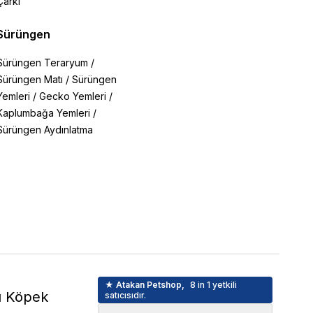
Çarkı
Sürüngen
Sürüngen Teraryum
/
Sürüngen Matı
/
Sürüngen
Yemleri
/
Gecko Yemleri
/
Kaplumbağa Yemleri
/
Sürüngen Aydınlatma
★ Atakan Petshop,
8 in 1 yetkili
lı Köpek
satıcısıdır.