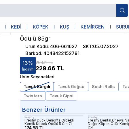
argılı Köpek Ödülü 85gr
8 in 1
KEDİ
KÖPEK
KUŞ
KEMİRGEN
SÜRÜ
8in1 Tasties Calcium Bones Tavuk Sargı
Ödülü 85gr
Ürün Kodu
:
406-661627
SKT
:
05.07.2027
Barkod
:
4048422152781
13
%
264.11 TL
229.66
TL
İndirim
Ürün Seçenekleri
Tavuk Sargılı
Tavuk Göğsü
Sushi Rolls
Tav
Twisters
Tavuk Cipsi
Benzer Ürünler
Freshy
Freshy
Freshy Duck Delights Ördekli
Freshy Dental Chews Nat
Kemik Köpek Ödülü 5 Cm 7li
Doğal Köpek Ödül Kemiğ
174.58 TL
25li