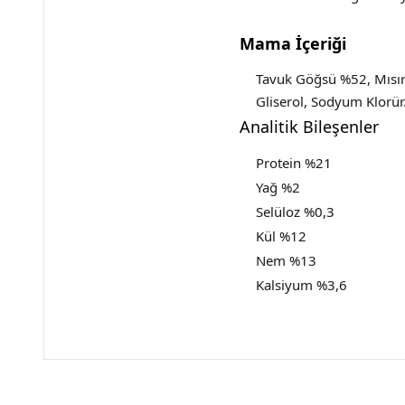
Mama İçeriği
Tavuk Göğsü %52, Mısır
Gliserol, Sodyum Klorür
Analitik Bileşenler
Protein %21
Yağ %2
Selüloz %0,3
Kül %12
Nem %13
Kalsiyum %3,6