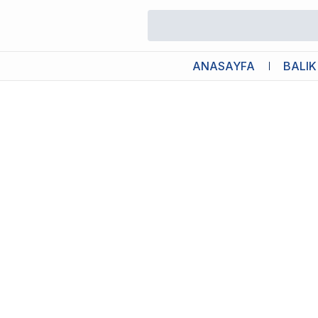
/
Ek Besin, Ödül ve Kemikler
/
8in1 Tasties Calcium Bones Tavuk S
ANASAYFA
BALIK