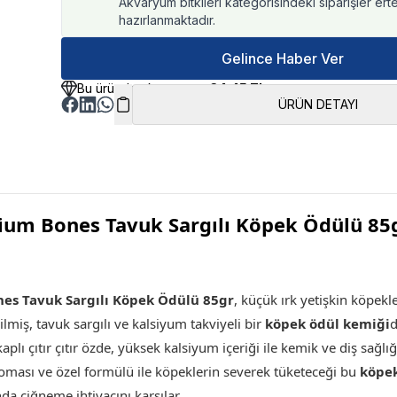
Akvaryum bitkileri kategorisindeki siparişler ert
hazırlanmaktadır.
Gelince Haber Ver
Bu üründen kazancınız
34.45 TL
ÜRÜN DETAYI
cium Bones Tavuk Sargılı Köpek Ödülü 85
nes Tavuk Sargılı Köpek Ödülü 85gr
, küçük ırk yetişkin köpekl
ilmiş, tavuk sargılı ve kalsiyum takviyeli bir
köpek ödül kemiği
d
plı çıtır çıtır özde, yüksek kalsiyum içeriği ile kemik ve diş sağlığ
aroması ve özel formülü ile köpeklerin severek tüketeceği bu
köpe
da çiğneme ihtiyacını karşılar
.