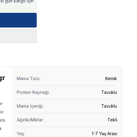
esi gün kargo için
gr
Mama Türü
:
Kemik
Protein Kaynağı
:
Tavuklu
er
Mama İçeriği
:
Tavuklu
ir.
ını
Ağırlık/Miktar
:
Tekli
k
Yaş
:
1-7 Yaş Arası