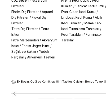
Co2 Setleri
/
Akvaryum
Krema Kedi Ödülü
/
Kedi
Filtreleri
Kumları
/
Sanicat Kedi Kumu
Eheim Dış Filtreler
/
Aquael
Ever Clean Kedi Kumu
/
Dış Filtreler
/
Fluval Dış
Lindocat Kedi Kumu
/
Akıllı
Filtreler
Kedi Tuvaleti
/
Mama Kabı
Tetra Dış Filtreler
/
Tetra
Kedi Tırmalama Tahtaları
/
Isıtıcı
Kedi Tarakları
/
Furminator
Filtre Malzemeleri
/
Akvaryum
Taraklar
Isıtıcı
/
Eheim Jager Isıtıcı
/
Sağlık ve Bakım
/
Yedek
Parçalar
/
Akvaryum Testleri
/
Ek Besin, Ödül ve Kemikler
/
8in1 Tasties Calcium Bones Tavuk S