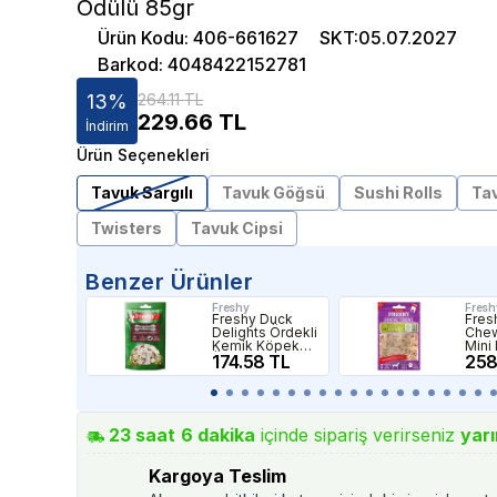
Ödülü 85gr
Ürün Kodu
:
406-661627
SKT
:
05.07.2027
Barkod
:
4048422152781
13
%
264.11 TL
229.66
TL
İndirim
Ürün Seçenekleri
Tavuk Sargılı
Tavuk Göğsü
Sushi Rolls
Tav
Twisters
Tavuk Cipsi
Benzer Ürünler
Freshy
Fresh
Freshy Duck
Fres
Delights Ördekli
Chew
Kemik Köpek
Mini
Ödülü 5 Cm 7li
174.58 TL
Köpe
258
Kemi
25li
23
saat
6
dakika
içinde sipariş verirseniz
yarı
Kargoya Teslim