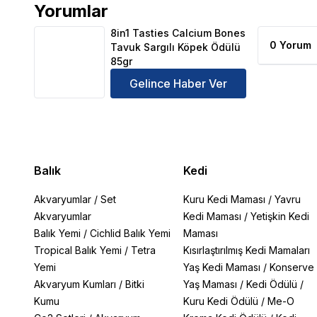
Yorumlar
8in1 Tasties Calcium Bones Tavuk Sargılı Köpek Ödü
8in1 Tasties Calcium Bones
0 Yorum
Tavuk Sargılı Köpek Ödülü
85gr
Gelince Haber Ver
Balık
Kedi
Akvaryumlar
/
Set
Kuru Kedi Maması
/
Yavru
Akvaryumlar
Kedi Maması
/
Yetişkin Kedi
Balık Yemi
/
Cichlid Balık Yemi
Maması
Tropical Balık Yemi
/
Tetra
Kısırlaştırılmış Kedi Mamaları
Yemi
Yaş Kedi Maması
/
Konserve
Akvaryum Kumları
/
Bitki
Yaş Maması
/
Kedi Ödülü
/
Kumu
Kuru Kedi Ödülü
/
Me-O