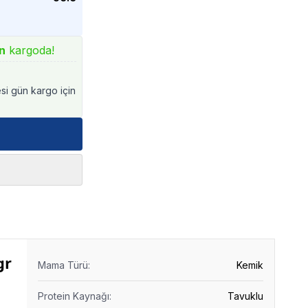
n
kargoda!
esi gün kargo için
gr
Mama Türü
:
Kemik
Protein Kaynağı
:
Tavuklu