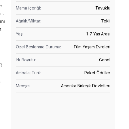
er
Mama İçeriği
:
Tavuklu
ir.
ını
Ağırlık/Miktar
:
Tekli
k
Yaş
:
1-7 Yaş Arası
Özel Beslenme Durumu
:
Tüm Yaşam Evreleri
Irk Boyutu
:
Genel
iş
Ambalaj Türü
:
Paket Ödüller
n
Menşei
:
Amerika Birleşik Devletleri
.