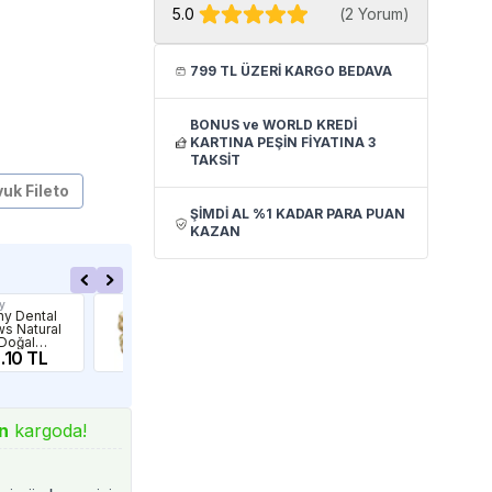
5.0
(
2 Yorum
)
799 TL ÜZERİ KARGO BEDAVA
BONUS ve WORLD KREDİ
KARTINA PEŞİN FİYATINA 3
TAKSİT
uk Fileto
ŞİMDİ AL %1 KADAR PARA PUAN
KAZAN
y
Gimdog
Fre
hy Dental
Gimdog
Fre
s Natural
Mordimi Press
Twi
 Doğal
Kemik 11 cm 2li
Çu
k Ödül
.10 TL
Beyaz
59.90 TL
Ödü
15
ği 250gr
n
kargoda!