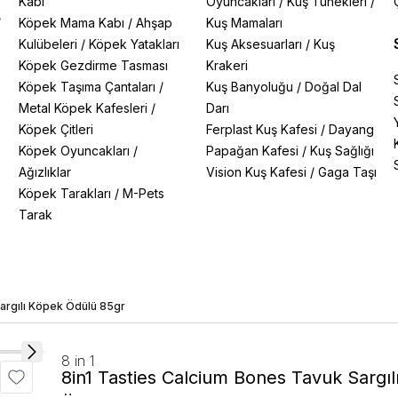
Kabı
Oyuncakları
/
Kuş Tünekleri
/
/
Köpek Mama Kabı
/
Ahşap
Kuş Mamaları
Kulübeleri
/
Köpek Yatakları
Kuş Aksesuarları
/
Kuş
Köpek Gezdirme Tasması
Krakeri
Köpek Taşıma Çantaları
/
Kuş Banyoluğu
/
Doğal Dal
Metal Köpek Kafesleri
/
Darı
Köpek Çitleri
Ferplast Kuş Kafesi
/
Dayang
Köpek Oyuncakları
/
Papağan Kafesi
/
Kuş Sağlığı
Ağızlıklar
Vision Kuş Kafesi
/
Gaga Taşı
Köpek Tarakları
/
M-Pets
Tarak
argılı Köpek Ödülü 85gr
8 in 1
8in1 Tasties Calcium Bones Tavuk Sargı