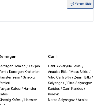
Yorum Ekle
Kemirgen
Canlı
Kemirgen Yemleri
/
Tavşan
Canlı Akvaryum Bitkisi
/
Yemi
/
Kemirgen Krakerleri
Anubias Bitki
/
Moss Bitkisi
/
Hamster Yemi
/
Ginepig
Vitro Canlı Bitki
/
Zemin Bitki
/
Yemleri
Salyangoz
/
Elma Salyangoz
Tavşan Kafesi
/
Hamster
Karides
/
Canlı Karides
/
Kafesi
Kerevit
Ginepig Kafesi
/
Hamster
Nerite Salyangoz
/
Axolotl