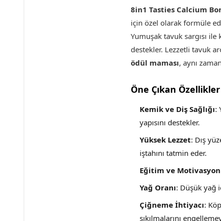
8in1 Tasties Calcium Bo
için özel olarak formüle ed
Yumuşak tavuk sargısı ile ka
destekler. Lezzetli tavuk 
ödül maması
, aynı zaman
Öne Çıkan Özellikler
Kemik ve Diş Sağlığı
:
yapısını destekler.
Yüksek Lezzet
: Dış yüz
iştahını tatmin eder.
Eğitim ve Motivasyon
Yağ Oranı
: Düşük yağ i
Çiğneme İhtiyacı
: Köp
sıkılmalarını engelleme