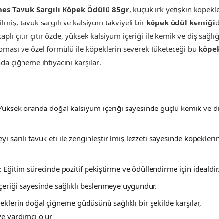
nes Tavuk Sargılı Köpek Ödülü 85gr
, küçük ırk yetişkin köpekl
ilmiş, tavuk sargılı ve kalsiyum takviyeli bir
köpek ödül kemiği
d
plı çıtır çıtır özde, yüksek kalsiyum içeriği ile kemik ve diş sağlığ
aroması ve özel formülü ile köpeklerin severek tüketeceği bu
köpe
da çiğneme ihtiyacını karşılar
.
 Yüksek oranda doğal kalsiyum içeriği sayesinde güçlü kemik ve d
eyi sarılı tavuk eti ile zenginleştirilmiş lezzeti sayesinde köpekleri
: Eğitim sürecinde pozitif pekiştirme ve ödüllendirme için idealdir
çeriği sayesinde sağlıklı beslenmeye uygundur.
eklerin doğal çiğneme güdüsünü sağlıklı bir şekilde karşılar,
ye yardımcı olur