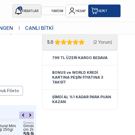
2
FIRSATLAR
YARDIM
HESAP
SEPET
★ Atakan Petshop,
8 in 1 yetkili
NGEN
CANLI BİTKİ
lı Köpek
satıcısıdır.
5.0
(
2 Yorum
)
799 TL ÜZERİ KARGO BEDAVA
BONUS ve WORLD KREDİ
KARTINA PEŞİN FİYATINA 3
TAKSİT
uk Fileto
ŞİMDİ AL %1 KADAR PARA PUAN
KAZAN
Gimdog
Freshy
ural Mini
Gimdog Mordimi Press Kemik 11
Freshy Dental Twist Burg
i 250gr
cm 2li Beyaz
Köpek Ödülü 120gr 20li
59.90 TL
153.70 TL