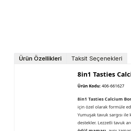
Ürün Özellikleri
Taksit Seçenekleri
8in1 Tasties Cal
Ürün Kodu:
406-661627
8in1 Tasties Calcium Bo
için özel olarak formüle ed
Yumuşak tavuk sargısı ile ka
destekler. Lezzetli tavuk 
ödül maması
, aynı zaman