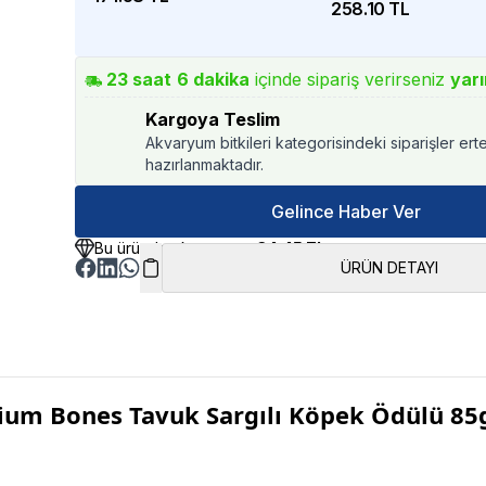
258.10 TL
23
saat
6
dakika
içinde sipariş verirseniz
yarı
Kargoya Teslim
Akvaryum bitkileri kategorisindeki siparişler ert
hazırlanmaktadır.
Gelince Haber Ver
Bu üründen kazancınız
34.45 TL
ÜRÜN DETAYI
cium Bones Tavuk Sargılı Köpek Ödülü 85