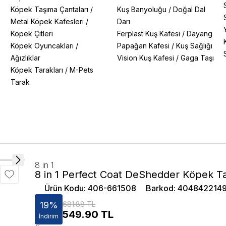
Köpek Taşıma Çantaları
/
Kuş Banyoluğu
/
Doğal Dal
Metal Köpek Kafesleri
/
Darı
Köpek Çitleri
Ferplast Kuş Kafesi
/
Dayang
Köpek Oyuncakları
/
Papağan Kafesi
/
Kuş Sağlığı
Ağızlıklar
Vision Kuş Kafesi
/
Gaga Taşı
Köpek Tarakları
/
M-Pets
Tarak
8 in 1
8 in 1 Perfect Coat DeShedder Köpek T
Ürün Kodu
:
406-661508
Barkod
:
404842214
19
%
681.88 TL
549.90
TL
İndirim