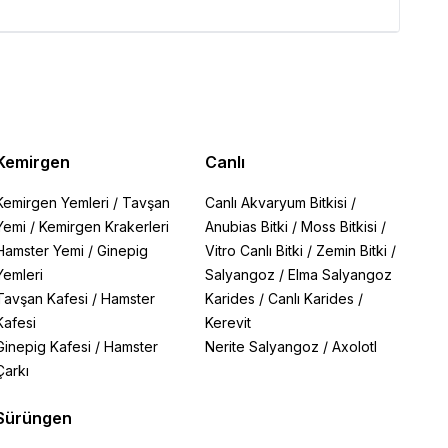
Kemirgen
Canlı
Kemirgen Yemleri
/
Tavşan
Canlı Akvaryum Bitkisi
/
Yemi
/
Kemirgen Krakerleri
Anubias Bitki
/
Moss Bitkisi
/
Hamster Yemi
/
Ginepig
Vitro Canlı Bitki
/
Zemin Bitki
/
Yemleri
Salyangoz
/
Elma Salyangoz
Tavşan Kafesi
/
Hamster
Karides
/
Canlı Karides
/
Kafesi
Kerevit
Ginepig Kafesi
/
Hamster
Nerite Salyangoz
/
Axolotl
Çarkı
Sürüngen