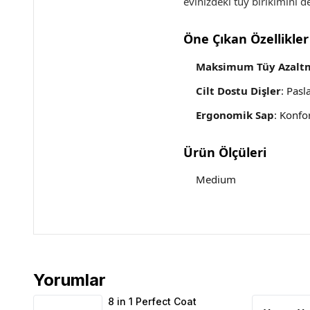
evinizdeki tüy birikimini d
Öne Çıkan Özellikler
Maksimum Tüy Azalt
Cilt Dostu Dişler
: Pasl
Ergonomik Sap
: Konfo
Ürün Ölçüleri
Medium
Yorumlar
8 in 1 Perfect Coat DeShedder Köpek Tarağı M Ürü
8 in 1 Perfect Coat