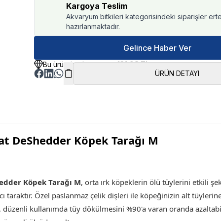
Kargoya Teslim
Akvaryum bitkileri kategorisindeki siparişler ert
hazırlanmaktadır.
Gelince Haber Ver
Bu üründen kazancınız
131.98 TL
ÜRÜN DETAYI
Coat DeShedder Köpek Tarağı M
hedder Köpek Tarağı M
, orta ırk köpeklerin ölü tüylerini etkili 
cı taraktır. Özel paslanmaz çelik dişleri ile köpeğinizin alt tüyleri
, düzenli kullanımda tüy dökülmesini %90'a varan oranda azaltabi