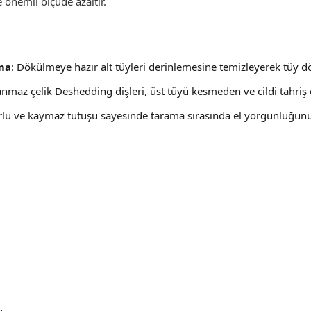
e önemli ölçüde azaltır.
ma
: Dökülmeye hazır alt tüyleri derinlemesine temizleyerek tüy dö
anmaz çelik Deshedding dişleri, üst tüyü kesmeden ve cildi tahriş 
rlu ve kaymaz tutuşu sayesinde tarama sırasında el yorgunluğun
n Yorumları