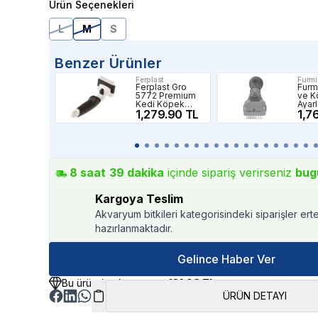
Ürün Seçenekleri
L
M
S
Benzer Ürünler
Ferplast
Furmi
Ferplast Gro
Furm
5772 Premium
ve K
Kedi Köpek
Ayarl
Tarağı S
1,279.90 TL
Kıtık
1,7
8
saat
39
dakika
içinde sipariş verirseniz
bug
Kargoya Teslim
Akvaryum bitkileri kategorisindeki siparişler ert
hazırlanmaktadır.
Gelince Haber Ver
Bu üründen kazancınız
131.98 TL
ÜRÜN DETAYI