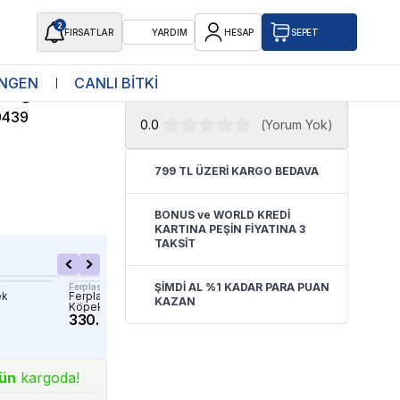
2
FIRSATLAR
YARDIM
HESAP
SEPET
★ Atakan Petshop,
8 in 1 yetkili
NGEN
CANLI BİTKİ
arağı M
satıcısıdır.
9439
0.0
(
Yorum Yok
)
799 TL ÜZERİ KARGO BEDAVA
BONUS ve WORLD KREDİ
KARTINA PEŞİN FİYATINA 3
TAKSİT
ŞİMDİ AL %1 KADAR PARA PUAN
Ferplast
Ferplast
ek
Ferplast Gro 5942 Tek Taraflı
Ferplast Gro 5790 Tek Tar
KAZAN
Köpek Tarama Fırçası 15cm
Açıcı Kedi Köpek Tarağı 
330.32 TL
322.32 TL
ün
kargoda!