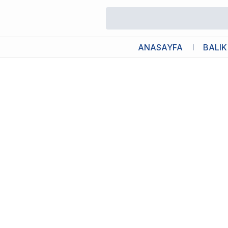
/
Köpek Tarakları
/
8 in 1 Perfect Coat DeShedder Köpek Tarağı M
ANASAYFA
BALIK