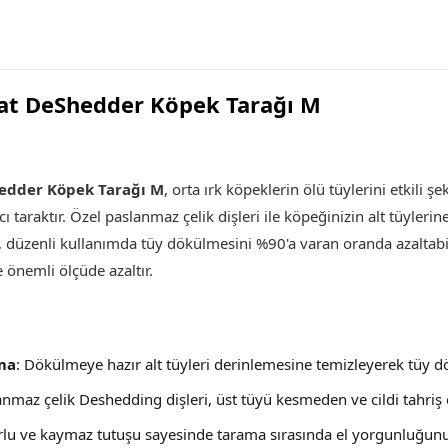
Coat DeShedder Köpek Tarağı M
hedder Köpek Tarağı M
, orta ırk köpeklerin ölü tüylerini etkili 
cı taraktır. Özel paslanmaz çelik dişleri ile köpeğinizin alt tüyleri
, düzenli kullanımda tüy dökülmesini %90'a varan oranda azaltabi
e önemli ölçüde azaltır.
ma
: Dökülmeye hazır alt tüyleri derinlemesine temizleyerek tüy dö
anmaz çelik Deshedding dişleri, üst tüyü kesmeden ve cildi tahriş 
rlu ve kaymaz tutuşu sayesinde tarama sırasında el yorgunluğun