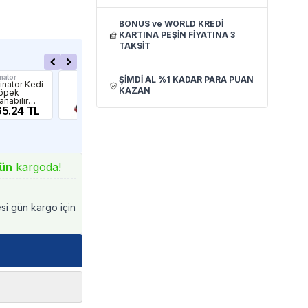
BONUS ve WORLD KREDİ
KARTINA PEŞİN FİYATINA 3
TAKSİT
nator
Ferplast
Ferp
ŞİMDİ AL %1 KADAR PARA PUAN
inator Kedi
Ferplast Gro
Fer
KAZAN
öpek
5942 Tek Taraflı
579
anabilir
Köpek Tarama
Tüy
 Açıcı
65.24 TL
Fırçası 15cm
330.32 TL
Köp
32
19
ün
kargoda!
esi gün kargo için