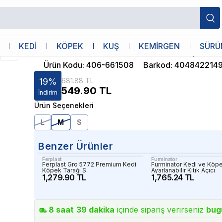
8 in 1
KEDİ
KÖPEK
KUŞ
KEMİRGEN
SÜRÜ
8 in 1 Perfect Coat DeShedder Köpek T
Ürün Kodu
:
406-661508
Barkod
:
404842214
19
%
681.88 TL
549.90
TL
İndirim
Ürün Seçenekleri
L
M
S
Benzer Ürünler
Ferplast
Furminator
Ferplast Gro 5772 Premium Kedi
Furminator Kedi ve Köp
Köpek Tarağı S
Ayarlanabilir Kıtık Açıcı
1,279.90 TL
1,765.24 TL
8
saat
39
dakika
içinde sipariş verirseniz
bug