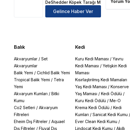
Yorum Yo
DeShedder Köpek Tarağı M
Gelince Haber Ver
Balık
Kedi
Akvaryumlar
/
Set
Kuru Kedi Maması
/
Yavru
Akvaryumlar
Kedi Maması
/
Yetişkin Kedi
Balık Yemi
/
Cichlid Balık Yemi
Maması
Tropical Balık Yemi
/
Tetra
Kısırlaştırılmış Kedi Mamaları
Yemi
Yaş Kedi Maması
/
Konserve
Akvaryum Kumları
/
Bitki
Yaş Maması
/
Kedi Ödülü
/
Kumu
Kuru Kedi Ödülü
/
Me-O
Co2 Setleri
/
Akvaryum
Krema Kedi Ödülü
/
Kedi
Filtreleri
Kumları
/
Sanicat Kedi Kumu
Eheim Dış Filtreler
/
Aquael
Ever Clean Kedi Kumu
/
Dış Filtreler
/
Fluval Dış
Lindocat Kedi Kumu
/
Akıllı