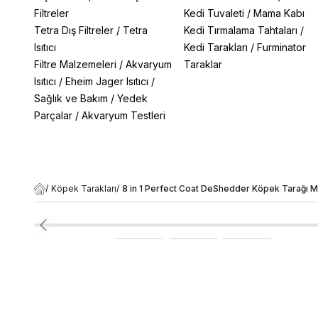
Filtreler
Kedi Tuvaleti
/
Mama Kabı
Tetra Dış Filtreler
/
Tetra
Kedi Tırmalama Tahtaları
/
Isıtıcı
Kedi Tarakları
/
Furminator
Filtre Malzemeleri
/
Akvaryum
Taraklar
Isıtıcı
/
Eheim Jager Isıtıcı
/
Sağlık ve Bakım
/
Yedek
Parçalar
/
Akvaryum Testleri
/
Köpek Tarakları
/
8 in 1 Perfect Coat DeShedder Köpek Tarağı M