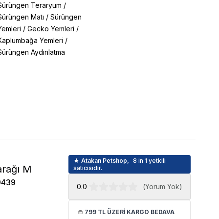
Sürüngen Teraryum
/
Sürüngen Matı
/
Sürüngen
Yemleri
/
Gecko Yemleri
/
Kaplumbağa Yemleri
/
Sürüngen Aydınlatma
★ Atakan Petshop,
8 in 1 yetkili
arağı M
satıcısıdır.
9439
0.0
(
Yorum Yok
)
799 TL ÜZERİ KARGO BEDAVA