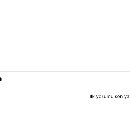
n Yorumları
k
İlk yorumu sen ya