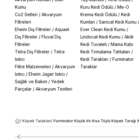
Kumu
Kuru Kedi Ödülü
/
Me-O
Co2 Setleri
/
Akvaryum
Krema Kedi Ödülü
/
Kedi
Filtreleri
Kumları
/
Sanicat Kedi Kumu
Eheim Dış Filtreler
/
Aquael
Ever Clean Kedi Kumu
/
Dış Filtreler
/
Fluval Dış
Lindocat Kedi Kumu
/
Akıllı
Filtreler
Kedi Tuvaleti
/
Mama Kabı
Tetra Dış Filtreler
/
Tetra
Kedi Tırmalama Tahtaları
/
Isıtıcı
Kedi Tarakları
/
Furminator
Filtre Malzemeleri
/
Akvaryum
Taraklar
Isıtıcı
/
Eheim Jager Isıtıcı
/
Sağlık ve Bakım
/
Yedek
Parçalar
/
Akvaryum Testleri
/
Köpek Tarakları
/
Furminator Küçük Irk Kısa Tüylü Köpek Tarağı 