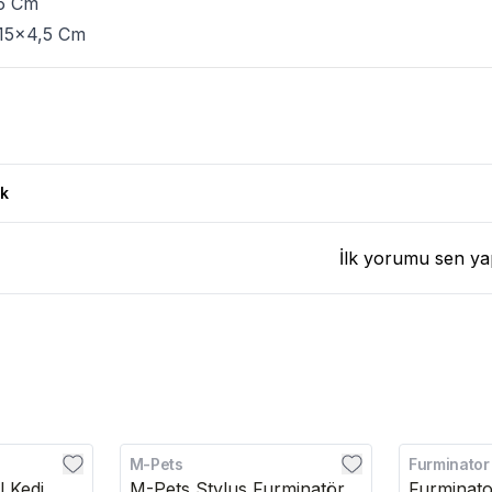
,5 Cm
 15x4,5 Cm
rün Yorumları
k
İlk yorumu sen ya
M-Pets
Furminator
l Kedi
M-Pets Stylus Furminatör
Furminato