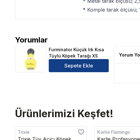
* Metal tarak ölçüsü; 2
* Komple tarak ölçüsü;
Yorumlar
Furminator Küçük Irk Kısa Tüylü Köpek Tarağı XS Ü
Furminator Küçük Irk Kısa
Yorum Yo
Tüylü Köpek Tarağı XS
Sepete Ekle
Ürünlerimizi Keşfet!
Trixie
Karlie Flamingo
Trixie Tüy Açıcı Köpek
Karlie Profesyone