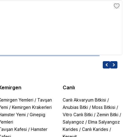
Karli
Karl
513.7
Kemirgen
Canlı
Kemirgen Yemleri
/
Tavşan
Canlı Akvaryum Bitkisi
/
Yemi
/
Kemirgen Krakerleri
Anubias Bitki
/
Moss Bitkisi
/
Hamster Yemi
/
Ginepig
Vitro Canlı Bitki
/
Zemin Bitki
/
Yemleri
Salyangoz
/
Elma Salyangoz
Tavşan Kafesi
/
Hamster
Karides
/
Canlı Karides
/
Kafesi
Kerevit