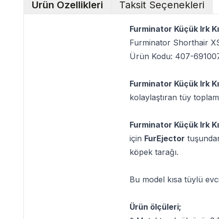
Ürün Özellikleri
Taksit Seçenekleri
Furminator Küçük Irk K
Furminator Shorthair X
Ürün Kodu: 407-69100
Furminator Küçük Irk K
kolaylaştıran tüy toplam
Furminator Küçük Irk K
için
FurEjector
tuşundan 
köpek tarağı.
Bu model kısa tüylü evc
Ürün ölçüleri;