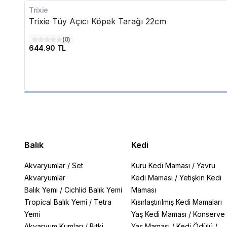
Trixie
Trixie Tüy Açıcı Köpek Tarağı 22cm
(
0
)
644.90 TL
Balık
Kedi
Akvaryumlar
/
Set
Kuru Kedi Maması
/
Yavru
Akvaryumlar
Kedi Maması
/
Yetişkin Kedi
Balık Yemi
/
Cichlid Balık Yemi
Maması
Tropical Balık Yemi
/
Tetra
Kısırlaştırılmış Kedi Mamaları
Yemi
Yaş Kedi Maması
/
Konserve
Akvaryum Kumları
/
Bitki
Yaş Maması
/
Kedi Ödülü
/