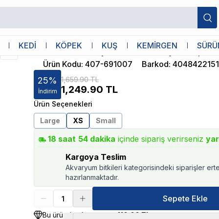
XS
Furminator
KEDİ
KÖPEK
KUŞ
KEMİRGEN
SÜRÜ
Furminator Küçük Irk Kısa Tüylü Köpek 
Ürün Kodu
:
407-691007
Barkod
:
4048422151
25
%
1,659.90 TL
1,249.90
TL
İndirim
Ürün Seçenekleri
Large
XS
Small
18
saat
54
dakika
içinde sipariş verirseniz
yar
Kargoya Teslim
Akvaryum bitkileri kategorisindeki siparişler ert
hazırlanmaktadır.
Sepete Ekle
Bu üründen kazancınız
410.00 TL