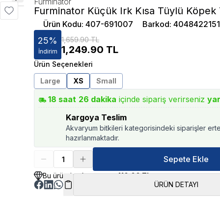
Furminator
Furminator Küçük Irk Kısa Tüylü Köpek 
Ürün Kodu
:
407-691007
Barkod
:
4048422151
25
%
1,659.90 TL
1,249.90
TL
İndirim
Ürün Seçenekleri
Large
XS
Small
18
saat
26
dakika
içinde sipariş verirseniz
yar
Kargoya Teslim
Akvaryum bitkileri kategorisindeki siparişler ert
hazırlanmaktadır.
Sepete Ekle
Bu üründen kazancınız
410.00 TL
ÜRÜN DETAYI