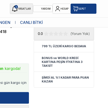
2
FIRSATLAR
YARDIM
HESAP
SEPET
★ Atakan Petshop,
Furminator yetkili
NGEN
CANLI BİTKİ
Tarağı XS
satıcısıdır.
418
0.0
(
Yorum Yok
)
799 TL ÜZERİ KARGO BEDAVA
BONUS ve WORLD KREDİ
KARTINA PEŞİN FİYATINA 3
TAKSİT
ın
kargoda!
ŞİMDİ AL %1 KADAR PARA PUAN
KAZAN
esi gün kargo için