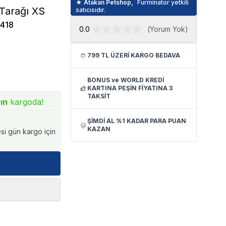
★ Atakan Petshop,
Furminator yetkili
Tarağı XS
satıcısıdır.
418
0.0
(
Yorum Yok
)
799 TL ÜZERİ KARGO BEDAVA
BONUS ve WORLD KREDİ
KARTINA PEŞİN FİYATINA 3
TAKSİT
ın
kargoda!
ŞİMDİ AL %1 KADAR PARA PUAN
KAZAN
esi gün kargo için