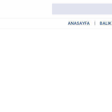
/
Köpek Tarakları
/
Furminator Küçük Irk Kısa Tüylü Köpek Tarağı 
ANASAYFA
BALIK