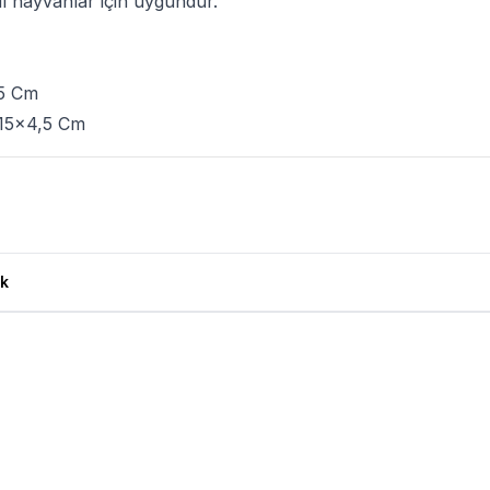
il hayvanlar için uygundur.
,5 Cm
 15x4,5 Cm
rün Yorumları
k