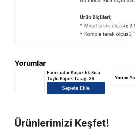
Bu model kısa tüylü evc
Ürün ölçüleri;
* Metal tarak ölçüsü; 2
* Komple tarak ölçüsü;
Yorumlar
Furminator Küçük Irk Kısa Tüylü Köpek Tarağı XS Ü
Furminator Küçük Irk Kısa
Yorum Yo
Tüylü Köpek Tarağı XS
Sepete Ekle
Ürünlerimizi Keşfet!