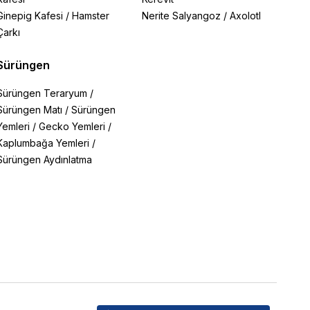
Ginepig Kafesi
/
Hamster
Nerite Salyangoz
/
Axolotl
Çarkı
Sürüngen
Sürüngen Teraryum
/
Sürüngen Matı
/
Sürüngen
Yemleri
/
Gecko Yemleri
/
Kaplumbağa Yemleri
/
Sürüngen Aydınlatma