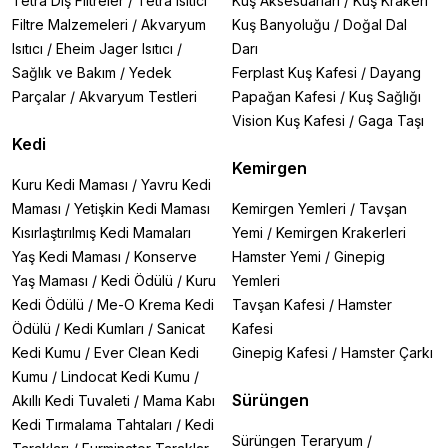
Tetra Dış Filtreler
/
Tetra Isıtıcı
Kuş Aksesuarları
/
Kuş Krakeri
Filtre Malzemeleri
/
Akvaryum
Kuş Banyoluğu
/
Doğal Dal
Isıtıcı
/
Eheim Jager Isıtıcı
/
Darı
Sağlık ve Bakım
/
Yedek
Ferplast Kuş Kafesi
/
Dayang
Parçalar
/
Akvaryum Testleri
Papağan Kafesi
/
Kuş Sağlığı
Vision Kuş Kafesi
/
Gaga Taşı
Kedi
Kemirgen
Kuru Kedi Maması
/
Yavru Kedi
Maması
/
Yetişkin Kedi Maması
Kemirgen Yemleri
/
Tavşan
Kısırlaştırılmış Kedi Mamaları
Yemi
/
Kemirgen Krakerleri
Yaş Kedi Maması
/
Konserve
Hamster Yemi
/
Ginepig
Yaş Maması
/
Kedi Ödülü
/
Kuru
Yemleri
Kedi Ödülü
/
Me-O Krema Kedi
Tavşan Kafesi
/
Hamster
Ödülü
/
Kedi Kumları
/
Sanicat
Kafesi
Kedi Kumu
/
Ever Clean Kedi
Ginepig Kafesi
/
Hamster Çarkı
Kumu
/
Lindocat Kedi Kumu
/
Sürüngen
Akıllı Kedi Tuvaleti
/
Mama Kabı
Kedi Tırmalama Tahtaları
/
Kedi
Sürüngen Teraryum
/