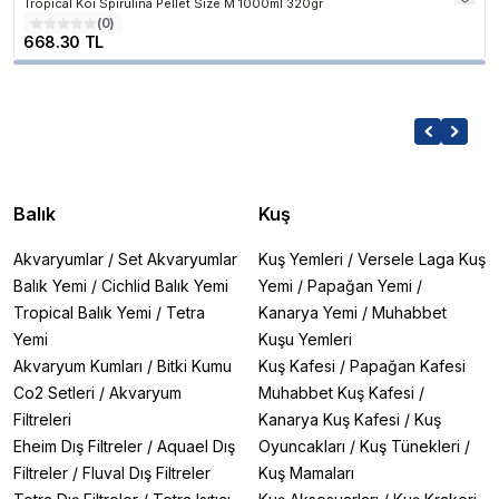
Tropical Koi Spirulina Pellet Size M 1000ml 320gr
(
0
)
668.30 TL
Balık
Kuş
Akvaryumlar
/
Set Akvaryumlar
Kuş Yemleri
/
Versele Laga Kuş
Balık Yemi
/
Cichlid Balık Yemi
Yemi
/
Papağan Yemi
/
Tropical Balık Yemi
/
Tetra
Kanarya Yemi
/
Muhabbet
Yemi
Kuşu Yemleri
Akvaryum Kumları
/
Bitki Kumu
Kuş Kafesi
/
Papağan Kafesi
Co2 Setleri
/
Akvaryum
Muhabbet Kuş Kafesi
/
Filtreleri
Kanarya Kuş Kafesi
/
Kuş
Eheim Dış Filtreler
/
Aquael Dış
Oyuncakları
/
Kuş Tünekleri
/
Filtreler
/
Fluval Dış Filtreler
Kuş Mamaları