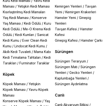
Kuru Kedi Maması
/
Yavru Kedi
Maması
/
Yetişkin Kedi Maması
Kemirgen Yemleri
/
Tavşan
Kısırlaştırılmış Kedi Mamaları
Yemi
/
Kemirgen Krakerleri
Yaş Kedi Maması
/
Konserve
Hamster Yemi
/
Ginepig
Yaş Maması
/
Kedi Ödülü
/
Kuru
Yemleri
Kedi Ödülü
/
Me-O Krema Kedi
Tavşan Kafesi
/
Hamster
Ödülü
/
Kedi Kumları
/
Sanicat
Kafesi
Kedi Kumu
/
Ever Clean Kedi
Ginepig Kafesi
/
Hamster Çarkı
Kumu
/
Lindocat Kedi Kumu
/
Sürüngen
Akıllı Kedi Tuvaleti
/
Mama Kabı
Kedi Tırmalama Tahtaları
/
Kedi
Sürüngen Teraryum
/
Tarakları
/
Furminator Taraklar
Sürüngen Matı
/
Sürüngen
Yemleri
/
Gecko Yemleri
/
Köpek
Kaplumbağa Yemleri
/
Köpek Maması
/
Yetişkin
Sürüngen Aydınlatma
Köpek Maması
/
Yavru Köpek
Canlı
Maması
Konserve Köpek Maması
/
Yaş
Canlı Akvaryum Bitkisi
/