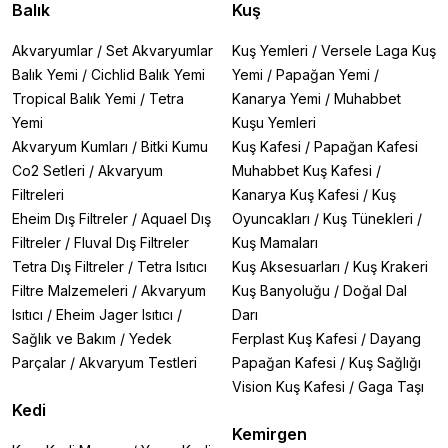
Balık
Kuş
Akvaryumlar
/
Set Akvaryumlar
Kuş Yemleri
/
Versele Laga Kuş
Balık Yemi
/
Cichlid Balık Yemi
Yemi
/
Papağan Yemi
/
Tropical Balık Yemi
/
Tetra
Kanarya Yemi
/
Muhabbet
Yemi
Kuşu Yemleri
Akvaryum Kumları
/
Bitki Kumu
Kuş Kafesi
/
Papağan Kafesi
Co2 Setleri
/
Akvaryum
Muhabbet Kuş Kafesi
/
Filtreleri
Kanarya Kuş Kafesi
/
Kuş
Eheim Dış Filtreler
/
Aquael Dış
Oyuncakları
/
Kuş Tünekleri
/
Filtreler
/
Fluval Dış Filtreler
Kuş Mamaları
Tetra Dış Filtreler
/
Tetra Isıtıcı
Kuş Aksesuarları
/
Kuş Krakeri
Filtre Malzemeleri
/
Akvaryum
Kuş Banyoluğu
/
Doğal Dal
Isıtıcı
/
Eheim Jager Isıtıcı
/
Darı
Sağlık ve Bakım
/
Yedek
Ferplast Kuş Kafesi
/
Dayang
Parçalar
/
Akvaryum Testleri
Papağan Kafesi
/
Kuş Sağlığı
Vision Kuş Kafesi
/
Gaga Taşı
Kedi
Kemirgen