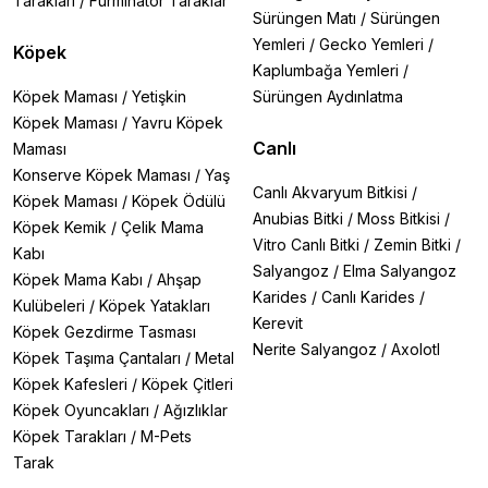
Tarakları
/
Furminator Taraklar
Sürüngen Matı
/
Sürüngen
Yemleri
/
Gecko Yemleri
/
Köpek
Kaplumbağa Yemleri
/
Köpek Maması
/
Yetişkin
Sürüngen Aydınlatma
Köpek Maması
/
Yavru Köpek
Canlı
Maması
Konserve Köpek Maması
/
Yaş
Canlı Akvaryum Bitkisi
/
Köpek Maması
/
Köpek Ödülü
Anubias Bitki
/
Moss Bitkisi
/
Köpek Kemik
/
Çelik Mama
Vitro Canlı Bitki
/
Zemin Bitki
/
Kabı
Salyangoz
/
Elma Salyangoz
Köpek Mama Kabı
/
Ahşap
Karides
/
Canlı Karides
/
Kulübeleri
/
Köpek Yatakları
Kerevit
Köpek Gezdirme Tasması
Nerite Salyangoz
/
Axolotl
Köpek Taşıma Çantaları
/
Metal
Köpek Kafesleri
/
Köpek Çitleri
Köpek Oyuncakları
/
Ağızlıklar
Köpek Tarakları
/
M-Pets
Tarak