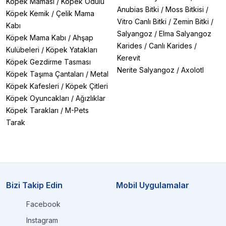
Köpek Maması
/
Köpek Ödülü
Anubias Bitki
/
Moss Bitkisi
/
Köpek Kemik
/
Çelik Mama
Vitro Canlı Bitki
/
Zemin Bitki
/
Kabı
Salyangoz
/
Elma Salyangoz
Köpek Mama Kabı
/
Ahşap
Karides
/
Canlı Karides
/
Kulübeleri
/
Köpek Yatakları
Kerevit
Köpek Gezdirme Tasması
Nerite Salyangoz
/
Axolotl
Köpek Taşıma Çantaları
/
Metal
Köpek Kafesleri
/
Köpek Çitleri
Köpek Oyuncakları
/
Ağızlıklar
Köpek Tarakları
/
M-Pets
Tarak
Bizi Takip Edin
Mobil Uygulamalar
Facebook
Instagram