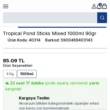
2
/
Pond (Havuz) Yemleri
/
Tropical Pond Sticks Mixed 1000ml 90gr
★ Atakan Petshop,
Tropical yetkili satıcısıdır.
Tropical Pond Sticks Mixed 1000ml 90gr
Ürün Kodu
:
40314
Barkod
:
5900469403143
85.09
TL
Ürün Seçenekleri
4 Kg
1000ml
22
saat
17
dakika
içinde sipariş verirseniz
yarın
kargoda!
Kargoya Teslim
Akvaryum bitkileri kategorisindeki siparişler ertesi
gün kargo için hazırlanmaktadır.