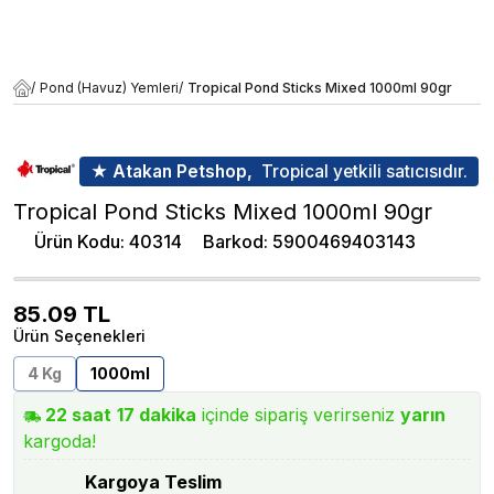
/
Pond (Havuz) Yemleri
/
Tropical Pond Sticks Mixed 1000ml 90gr
★ Atakan Petshop,
Tropical yetkili satıcısıdır.
Tropical Pond Sticks Mixed 1000ml 90gr
Ürün Kodu
:
40314
Barkod
:
5900469403143
85.09
TL
Ürün Seçenekleri
4 Kg
1000ml
22
saat
17
dakika
içinde sipariş verirseniz
yarın
kargoda!
Kargoya Teslim