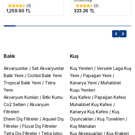
100ml/54gr
(
3
)
(
2
)
1,259.90 TL
323.26 TL
Balık
Kuş
Akvaryumlar
/
Set Akvaryumlar
Kuş Yemleri
/
Versele Laga Kuş
Balık Yemi
/
Cichlid Balık Yemi
Yemi
/
Papağan Yemi
/
Tropical Balık Yemi
/
Tetra
Kanarya Yemi
/
Muhabbet
Yemi
Kuşu Yemleri
Akvaryum Kumları
/
Bitki Kumu
Kuş Kafesi
/
Papağan Kafesi
Co2 Setleri
/
Akvaryum
Muhabbet Kuş Kafesi
/
Filtreleri
Kanarya Kuş Kafesi
/
Kuş
Eheim Dış Filtreler
/
Aquael Dış
Oyuncakları
/
Kuş Tünekleri
/
Filtreler
/
Fluval Dış Filtreler
Kuş Mamaları
Tetra Dış Filtreler
/
Tetra Isıtıcı
Kuş Aksesuarları
/
Kuş Krakeri