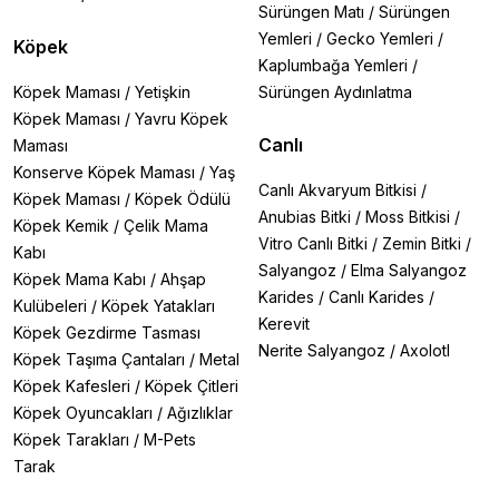
Sürüngen Matı
/
Sürüngen
Yemleri
/
Gecko Yemleri
/
Köpek
Kaplumbağa Yemleri
/
Köpek Maması
/
Yetişkin
Sürüngen Aydınlatma
Köpek Maması
/
Yavru Köpek
Canlı
Maması
Konserve Köpek Maması
/
Yaş
Canlı Akvaryum Bitkisi
/
Köpek Maması
/
Köpek Ödülü
Anubias Bitki
/
Moss Bitkisi
/
Köpek Kemik
/
Çelik Mama
Vitro Canlı Bitki
/
Zemin Bitki
/
Kabı
Salyangoz
/
Elma Salyangoz
Köpek Mama Kabı
/
Ahşap
Karides
/
Canlı Karides
/
Kulübeleri
/
Köpek Yatakları
Kerevit
Köpek Gezdirme Tasması
Nerite Salyangoz
/
Axolotl
Köpek Taşıma Çantaları
/
Metal
Köpek Kafesleri
/
Köpek Çitleri
Köpek Oyuncakları
/
Ağızlıklar
Köpek Tarakları
/
M-Pets
Tarak