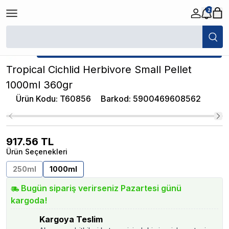
2
/
Granül Yemler
/
Tropical Cichlid Herbivore Small Pellet 1000ml 360gr
★ Atakan Petshop,
Tropical yetkili satıcısıdır.
Tropical Cichlid Herbivore Small Pellet
1000ml 360gr
Ürün Kodu
:
T60856
Barkod
:
5900469608562
917.56
TL
Ürün Seçenekleri
250ml
1000ml
Bugün sipariş verirseniz Pazartesi günü
kargoda!
Kargoya Teslim