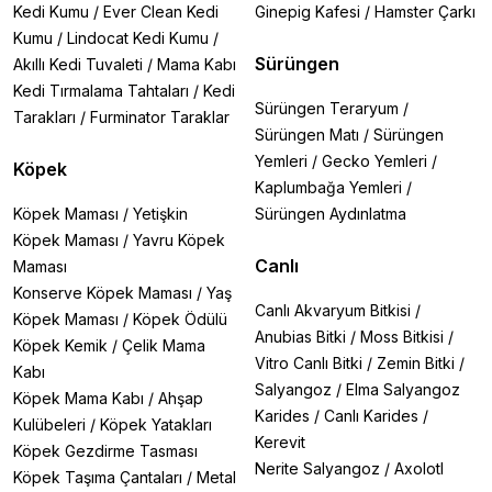
Kedi Kumu
/
Ever Clean Kedi
Ginepig Kafesi
/
Hamster Çarkı
Kumu
/
Lindocat Kedi Kumu
/
Sürüngen
Akıllı Kedi Tuvaleti
/
Mama Kabı
Kedi Tırmalama Tahtaları
/
Kedi
Sürüngen Teraryum
/
Tarakları
/
Furminator Taraklar
Sürüngen Matı
/
Sürüngen
Yemleri
/
Gecko Yemleri
/
Köpek
Kaplumbağa Yemleri
/
Köpek Maması
/
Yetişkin
Sürüngen Aydınlatma
Köpek Maması
/
Yavru Köpek
Canlı
Maması
Konserve Köpek Maması
/
Yaş
Canlı Akvaryum Bitkisi
/
Köpek Maması
/
Köpek Ödülü
Anubias Bitki
/
Moss Bitkisi
/
Köpek Kemik
/
Çelik Mama
Vitro Canlı Bitki
/
Zemin Bitki
/
Kabı
Salyangoz
/
Elma Salyangoz
Köpek Mama Kabı
/
Ahşap
Karides
/
Canlı Karides
/
Kulübeleri
/
Köpek Yatakları
Kerevit
Köpek Gezdirme Tasması
Nerite Salyangoz
/
Axolotl
Köpek Taşıma Çantaları
/
Metal