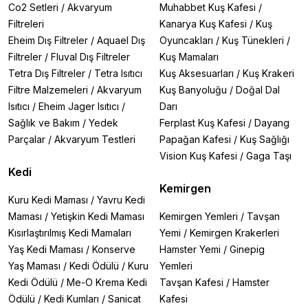
Co2 Setleri
/
Akvaryum
Muhabbet Kuş Kafesi
/
Filtreleri
Kanarya Kuş Kafesi
/
Kuş
Eheim Dış Filtreler
/
Aquael Dış
Oyuncakları
/
Kuş Tünekleri
/
Filtreler
/
Fluval Dış Filtreler
Kuş Mamaları
Tetra Dış Filtreler
/
Tetra Isıtıcı
Kuş Aksesuarları
/
Kuş Krakeri
Filtre Malzemeleri
/
Akvaryum
Kuş Banyoluğu
/
Doğal Dal
Isıtıcı
/
Eheim Jager Isıtıcı
/
Darı
Sağlık ve Bakım
/
Yedek
Ferplast Kuş Kafesi
/
Dayang
Parçalar
/
Akvaryum Testleri
Papağan Kafesi
/
Kuş Sağlığı
Vision Kuş Kafesi
/
Gaga Taşı
Kedi
Kemirgen
Kuru Kedi Maması
/
Yavru Kedi
Maması
/
Yetişkin Kedi Maması
Kemirgen Yemleri
/
Tavşan
Kısırlaştırılmış Kedi Mamaları
Yemi
/
Kemirgen Krakerleri
Yaş Kedi Maması
/
Konserve
Hamster Yemi
/
Ginepig
Yaş Maması
/
Kedi Ödülü
/
Kuru
Yemleri
Kedi Ödülü
/
Me-O Krema Kedi
Tavşan Kafesi
/
Hamster
Ödülü
/
Kedi Kumları
/
Sanicat
Kafesi