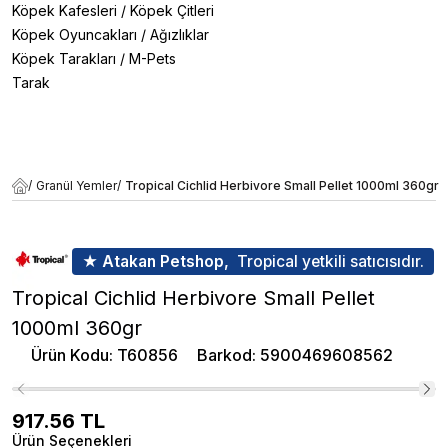
Köpek Kafesleri
/
Köpek Çitleri
Köpek Oyuncakları
/
Ağızlıklar
Köpek Tarakları
/
M-Pets
Tarak
/
Granül Yemler
/
Tropical Cichlid Herbivore Small Pellet 1000ml 360gr
★ Atakan Petshop,
Tropical yetkili satıcısıdır.
Tropical Cichlid Herbivore Small Pellet
1000ml 360gr
Ürün Kodu
:
T60856
Barkod
:
5900469608562
917.56
TL
Ürün Seçenekleri