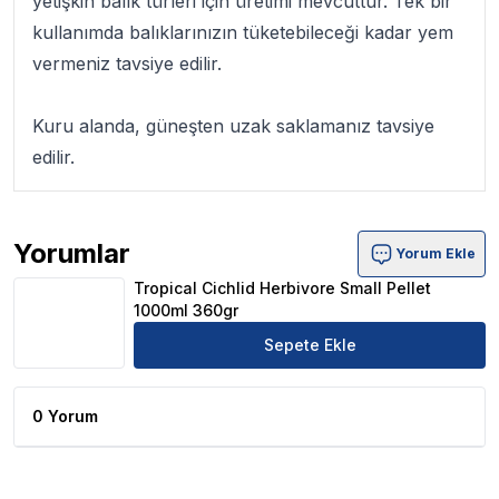
yetişkin balık türleri için üretimi mevcuttur. Tek bir
kullanımda balıklarınızın tüketebileceği kadar yem
vermeniz tavsiye edilir.
Kuru alanda, güneşten uzak saklamanız tavsiye
edilir.
Yorumlar
Yorum Ekle
Tropical Cichlid Herbivore Small Pellet 1000ml 360gr Ür
Tropical Cichlid Herbivore Small Pellet
1000ml 360gr
Sepete Ekle
0 Yorum