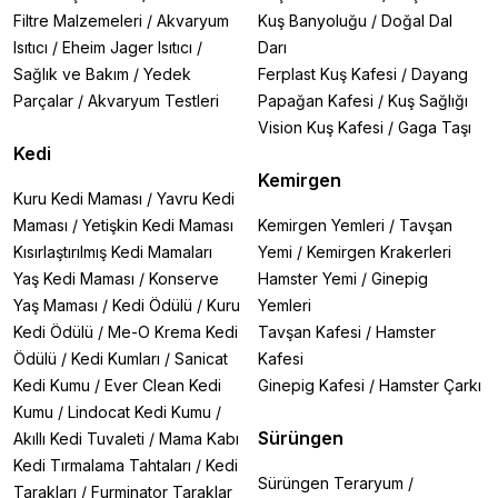
Filtre Malzemeleri
/
Akvaryum
Kuş Banyoluğu
/
Doğal Dal
Isıtıcı
/
Eheim Jager Isıtıcı
/
Darı
Sağlık ve Bakım
/
Yedek
Ferplast Kuş Kafesi
/
Dayang
Parçalar
/
Akvaryum Testleri
Papağan Kafesi
/
Kuş Sağlığı
Vision Kuş Kafesi
/
Gaga Taşı
Kedi
Kemirgen
Kuru Kedi Maması
/
Yavru Kedi
Maması
/
Yetişkin Kedi Maması
Kemirgen Yemleri
/
Tavşan
Kısırlaştırılmış Kedi Mamaları
Yemi
/
Kemirgen Krakerleri
Yaş Kedi Maması
/
Konserve
Hamster Yemi
/
Ginepig
Yaş Maması
/
Kedi Ödülü
/
Kuru
Yemleri
Kedi Ödülü
/
Me-O Krema Kedi
Tavşan Kafesi
/
Hamster
Ödülü
/
Kedi Kumları
/
Sanicat
Kafesi
Kedi Kumu
/
Ever Clean Kedi
Ginepig Kafesi
/
Hamster Çarkı
Kumu
/
Lindocat Kedi Kumu
/
Sürüngen
Akıllı Kedi Tuvaleti
/
Mama Kabı
Kedi Tırmalama Tahtaları
/
Kedi
Sürüngen Teraryum
/
Tarakları
/
Furminator Taraklar