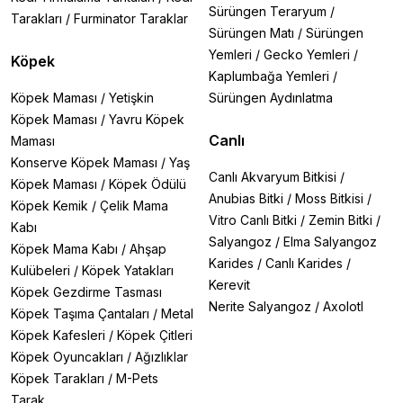
Sürüngen Teraryum
/
Tarakları
/
Furminator Taraklar
Sürüngen Matı
/
Sürüngen
Yemleri
/
Gecko Yemleri
/
Köpek
Kaplumbağa Yemleri
/
Köpek Maması
/
Yetişkin
Sürüngen Aydınlatma
Köpek Maması
/
Yavru Köpek
Canlı
Maması
Konserve Köpek Maması
/
Yaş
Canlı Akvaryum Bitkisi
/
Köpek Maması
/
Köpek Ödülü
Anubias Bitki
/
Moss Bitkisi
/
Köpek Kemik
/
Çelik Mama
Vitro Canlı Bitki
/
Zemin Bitki
/
Kabı
Salyangoz
/
Elma Salyangoz
Köpek Mama Kabı
/
Ahşap
Karides
/
Canlı Karides
/
Kulübeleri
/
Köpek Yatakları
Kerevit
Köpek Gezdirme Tasması
Nerite Salyangoz
/
Axolotl
Köpek Taşıma Çantaları
/
Metal
Köpek Kafesleri
/
Köpek Çitleri
Köpek Oyuncakları
/
Ağızlıklar
Köpek Tarakları
/
M-Pets
Tarak