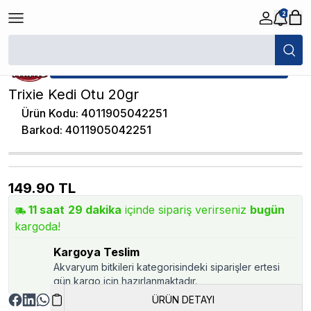
2
/
Kedi Oyuncakları
/
Trixie Kedi Otu 20gr
★ Atakan Petshop,
Trixie yetkili satıcısıdır.
Trixie Kedi Otu 20gr
Ürün Kodu
:
4011905042251
Barkod
:
4011905042251
149.90
TL
11
saat
29
dakika
içinde sipariş verirseniz
bugün
kargoda!
Kargoya Teslim
Akvaryum bitkileri kategorisindeki siparişler ertesi
gün kargo için hazırlanmaktadır.
ÜRÜN DETAYI