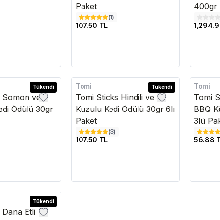
Paket
400gr 1
(
1
)
107.50 TL
1,294.9
Tomi
Tomi
Tükendi
Tükendi
s Somon ve
Tomi Sticks Hindili ve
Tomi S
Kedi Ödülü 30gr
Kuzulu Kedi Ödülü 30gr 6lı
BBQ K
Paket
3lü Pa
(
3
)
107.50 TL
56.88 
Tükendi
 Dana Etli