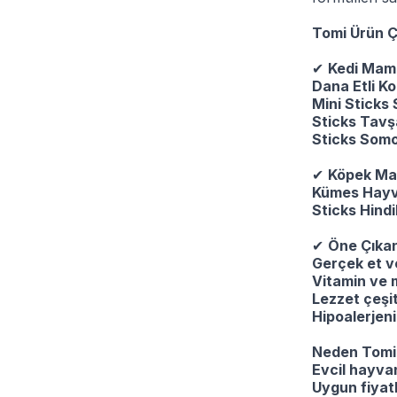
Tomi Ürün Çeş
✔
Kedi Mama
Dana Etli Ko
Mini Sticks 
Sticks Tavşa
Sticks Somon
✔
Köpek Ma
Kümes Hayva
Sticks Hindi
✔
Öne Çıkan
Gerçek et ve
Vitamin ve m
Lezzet çeşitl
Hipoalerjenik
Neden Tomi
Evcil hayvan
Uygun fiyatlı