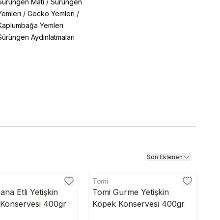
Sürüngen Matı
/
Sürüngen
Yemleri
/
Gecko Yemleri
/
Kaplumbağa Yemleri
Sürüngen Aydınlatmaları
Son Eklenen
Tomi
na Etli Yetişkin
Tomi Gurme Yetişkin
Konservesi 400gr
Köpek Konservesi 400gr