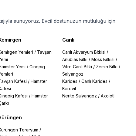
ajıyla sunuyoruz. Evcil dostunuzun mutluluğu için
Kemirgen
Canlı
Kemirgen Yemleri
/
Tavşan
Canlı Akvaryum Bitkisi
/
Yemi
Anubias Bitki
/
Moss Bitkisi
/
Hamster Yemi
/
Ginepig
Vitro Canlı Bitki
/
Zemin Bitki
/
Yemleri
Salyangoz
Tavşan Kafesi
/
Hamster
Karides
/
Canlı Karides
/
Kafesi
Kerevit
Ginepig Kafesi
/
Hamster
Nerite Salyangoz
/
Axolotl
Çarkı
Sürüngen
Sürüngen Teraryum
/