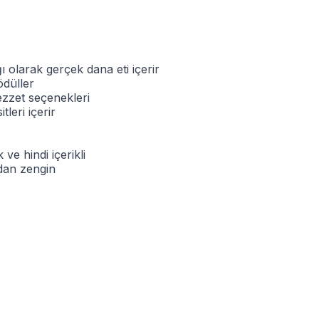
 olarak gerçek dana eti içerir
ödüller
ezzet seçenekleri
leri içerir
ve hindi içerikli
dan zengin