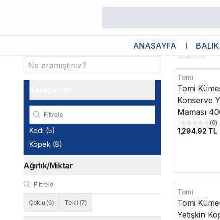
/
Tomi
Tomi
ANASAYFA
BALIK
Stokta
Tomi
Kargo Bedava
Tomi Kümes
Kategoriler
Konserve Y
Maması 400
(
0
)
Kedi
(
5
)
1,294.92 TL
Köpek
(
8
)
Ağırlık/Miktar
Tomi
Tomi Kümes
Çoklu
(
6
)
Tekli
(
7
)
Yetişkin K