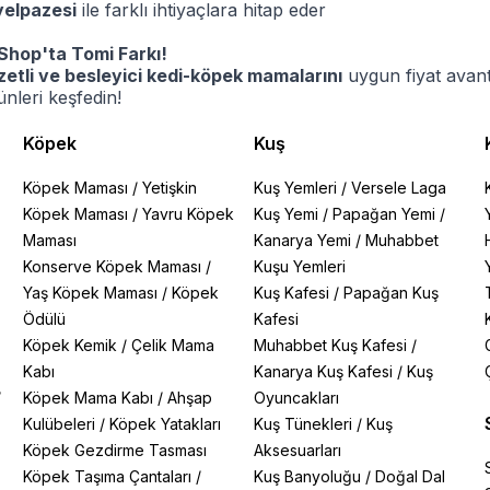
yelpazesi
ile farklı ihtiyaçlara hitap eder
Shop'ta Tomi Farkı!
zetli ve besleyici kedi-köpek mamalarını
uygun fiyat avant
rünleri keşfedin!
Köpek
Kuş
Köpek Maması
/
Yetişkin
Kuş Yemleri
/
Versele Laga
Köpek Maması
/
Yavru Köpek
Kuş Yemi
/
Papağan Yemi
/
Maması
Kanarya Yemi
/
Muhabbet
Konserve Köpek Maması
/
Kuşu Yemleri
Yaş Köpek Maması
/
Köpek
Kuş Kafesi
/
Papağan Kuş
Ödülü
Kafesi
Köpek Kemik
/
Çelik Mama
Muhabbet Kuş Kafesi
/
Kabı
Kanarya Kuş Kafesi
/
Kuş
/
Köpek Mama Kabı
/
Ahşap
Oyuncakları
Kulübeleri
/
Köpek Yatakları
Kuş Tünekleri
/
Kuş
Köpek Gezdirme Tasması
Aksesuarları
Köpek Taşıma Çantaları
/
Kuş Banyoluğu
/
Doğal Dal