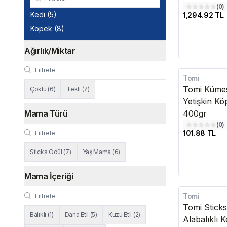
(
0
)
Kedi
(
5
)
1,294.92 TL
Köpek
(
8
)
Ağırlık/Miktar
Tomi
Tomi Kümes
Çoklu
(
6
)
Tekli
(
7
)
Yetişkin K
Mama Türü
400gr
(
0
)
101.88 TL
Sticks Ödül
(
7
)
Yaş Mama
(
6
)
Mama İçeriği
Tomi
Tomi Stick
Balıklı
(
1
)
Dana Etli
(
5
)
Kuzu Etli
(
2
)
Alabalıklı 