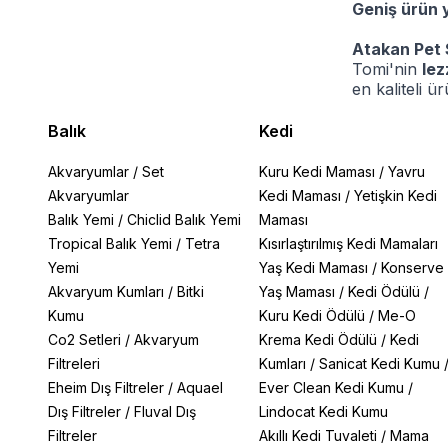
Geniş ürün 
Atakan Pet 
Tomi'nin
lez
en kaliteli ü
Balık
Kedi
Akvaryumlar
/
Set
Kuru Kedi Maması
/
Yavru
Akvaryumlar
Kedi Maması
/
Yetişkin Kedi
Balık Yemi
/
Chiclid Balık Yemi
Maması
Tropical Balık Yemi
/
Tetra
Kısırlaştırılmış Kedi Mamaları
Yemi
Yaş Kedi Maması
/
Konserve
Akvaryum Kumları
/
Bitki
Yaş Maması
/
Kedi Ödülü
/
Kumu
Kuru Kedi Ödülü
/
Me-O
Co2 Setleri
/
Akvaryum
Krema Kedi Ödülü
/
Kedi
Filtreleri
Kumları
/
Sanicat Kedi Kumu
Eheim Dış Filtreler
/
Aquael
Ever Clean Kedi Kumu
/
Dış Filtreler
/
Fluval Dış
Lindocat Kedi Kumu
Filtreler
Akıllı Kedi Tuvaleti
/
Mama