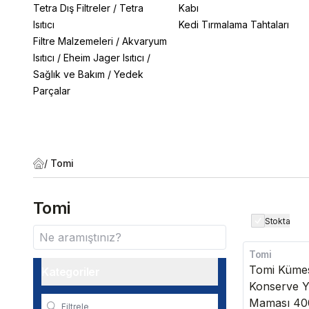
Tetra Dış Filtreler
/
Tetra
Kabı
Isıtıcı
Kedi Tırmalama Tahtaları
Filtre Malzemeleri
/
Akvaryum
Isıtıcı
/
Eheim Jager Isıtıcı
/
Sağlık ve Bakım
/
Yedek
Parçalar
/
Tomi
Tomi
Stokta
Tomi
Kargo Bedava
Tomi Kümes
Kategoriler
Konserve Y
Maması 400