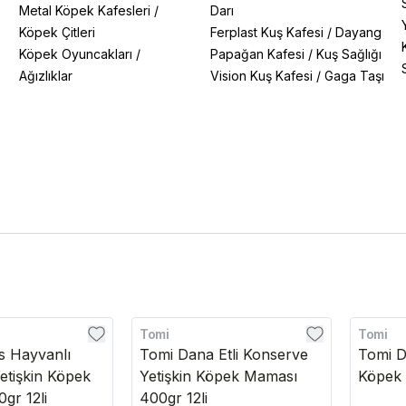
Metal Köpek Kafesleri
/
Darı
Köpek Çitleri
Ferplast Kuş Kafesi
/
Dayang
Köpek Oyuncakları
/
Papağan Kafesi
/
Kuş Sağlığı
Ağızlıklar
Vision Kuş Kafesi
/
Gaga Taşı
Tomi
Tomi
Kargo Bedava
 Hayvanlı
Tomi Dana Etli Konserve
Tomi Da
etişkin Köpek
Yetişkin Köpek Maması
Köpek 
gr 12li
400gr 12li