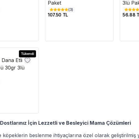
Paket
3lü Pa
(
3
)
107.50 TL
56.88 
Tükendi
 Dana Etli
ü 30gr 3lü
 Dostlarınız İçin Lezzetli ve Besleyici Mama Çözümleri
 köpeklerin beslenme ihtiyaçlarına özel olarak geliştirilmiş 