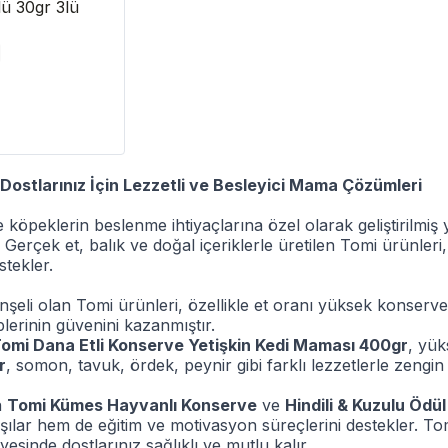
ü 30gr 3lü
 Dostlarınız İçin Lezzetli ve Besleyici Mama Çözümleri
 köpeklerin beslenme ihtiyaçlarına özel olarak geliştirilmiş 
 Gerçek et, balık ve doğal içeriklerle üretilen Tomi ürünleri
stekler.
eli olan Tomi ürünleri, özellikle et oranı yüksek konserve 
lerinin güvenini kazanmıştır.
omi Dana Etli Konserve Yetişkin Kedi Maması 400gr
, yük
r
, somon, tavuk, ördek, peynir gibi farklı lezzetlerle zengin
n
Tomi Kümes Hayvanlı Konserve
ve
Hindili & Kuzulu Ödü
rşılar hem de eğitim ve motivasyon süreçlerini destekler. Tomi
yesinde dostlarınız sağlıklı ve mutlu kalır.