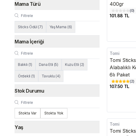
Mama Türü
400gr
(
0
)
101.88 TL
Sticks Ödül
(
7
)
Yaş Mama
(
6
)
Mama İçeriği
Tomi
Tomi Stick
Balıklı
(
1
)
Dana Etli
(
5
)
Kuzu Etli
(
2
)
Alabalıklı 
6lı Paket
Ördekli
(
1
)
Tavuklu
(
4
)
(
2
)
107.50 TL
Stok Durumu
Stokta Var
Stokta Yok
Tomi
Yaş
Tomi Sticks