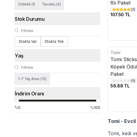
6lı Paket
Ördekli
(
1
)
Tavuklu
(
4
)
(
2
)
107.50 TL
Stok Durumu
Stokta Var
Stokta Yok
Tomi
Yaş
Tomi Sticks
Köpek Ödül
Paket
1-7 Yaş Arası
(
13
)
(
0
)
56.88 TL
İndirim Oranı
%0
%100
Tomi - Evcil
Tomi, kedi ve