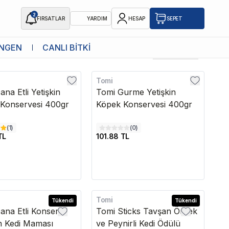
2
FIRSATLAR
YARDIM
HESAP
SEPET
NGEN
CANLI BİTKİ
Son Eklenen
Tomi
na Etli Yetişkin
Tomi Gurme Yetişkin
Konservesi 400gr
Köpek Konservesi 400gr
(
1
)
(
0
)
TL
101.88 TL
Tomi
edava
Tükendi
Tükendi
ana Etli Konserve
Tomi Sticks Tavşan Ördek
in Kedi Maması
ve Peynirli Kedi Ödülü