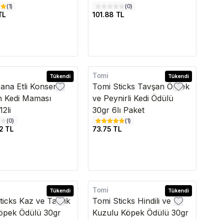
(
1
)
(
0
)
TL
101.88 TL
Tomi
edava
Tükendi
Tükendi
ana Etli Konserve
Tomi Sticks Tavşan Ördek
in Kedi Maması
ve Peynirli Kedi Ödülü
2li
30gr 6lı Paket
(
0
)
(
1
)
2 TL
73.75 TL
Tomi
Tükendi
Tükendi
ticks Kaz ve Tavuk
Tomi Sticks Hindili ve
öpek Ödülü 30gr
Kuzulu Köpek Ödülü 30gr