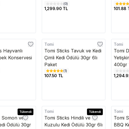
(
0
)
1,299.90 TL
101.88 
Tomi
Tomi
Kargo B
 Hayvanlı
Tomi Sticks Tavuk ve Kedi
Tomi D
öpek Konservesi
Çimli Kedi Ödülü 30gr 6lı
Yetişk
Paket
400gr 1
(
1
)
107.50 TL
1,294.9
Tomi
Tomi
Tükendi
Tükendi
s Somon ve
Tomi Sticks Hindili ve
Tomi S
Kedi Ödülü 30gr
Kuzulu Kedi Ödülü 30gr 6lı
BBQ K