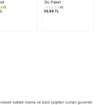
ket
3lü Paket
(
1
)
(
0
)
TL
56.88 TL
yüksek kaliteli mama ve ödül çeşitleri sunan güvenilir