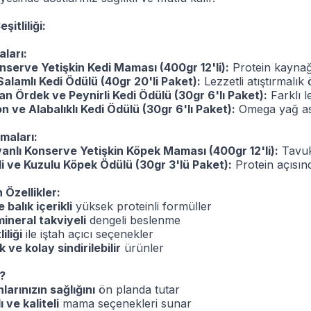
itliliği:
ları:
nserve Yetişkin Kedi Maması (400gr 12'li):
Protein kaynağı
Salamlı Kedi Ödülü (40gr 20'li Paket):
Lezzetli atıştırmalık 
n Ördek ve Peynirli Kedi Ödülü (30gr 6'lı Paket):
Farklı l
 ve Alabalıklı Kedi Ödülü (30gr 6'lı Paket):
Omega yağ asit
maları:
nlı Konserve Yetişkin Köpek Maması (400gr 12'li):
Tavuk 
li ve Kuzulu Köpek Ödülü (30gr 3'lü Paket):
Protein açısın
 Özellikler:
 balık içerikli
yüksek proteinli formüller
ineral takviyeli
dengeli beslenme
iliği
ile iştah açıcı seçenekler
 ve kolay sindirilebilir
ürünler
?
larınızın sağlığını
ön planda tutar
 ve kaliteli
mama seçenekleri sunar