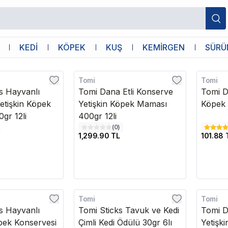
KEDİ
KÖPEK
KUŞ
KEMİRGEN
SÜRÜ
Tomi
Tomi
Kargo Bedava
 Hayvanlı
Tomi Dana Etli Konserve
Tomi Da
etişkin Köpek
Yetişkin Köpek Maması
Köpek 
gr 12li
400gr 12li
(
0
)
1,299.90 TL
101.88 
Tomi
Tomi
Kargo B
 Hayvanlı
Tomi Sticks Tavuk ve Kedi
Tomi D
öpek Konservesi
Çimli Kedi Ödülü 30gr 6lı
Yetişk