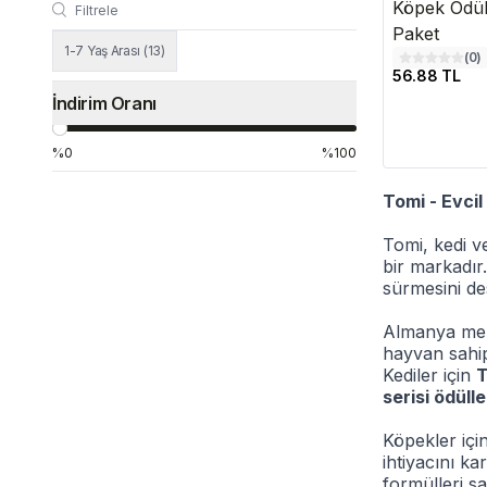
Köpek Ödül
Paket
1-7 Yaş Arası
(
13
)
(
0
)
56.88 TL
İndirim Oranı
%0
%100
Tomi - Evcil
Tomi, kedi ve
bir markadır.
sürmesini de
Almanya menş
hayvan sahip
Kediler için
T
serisi ödülle
Köpekler içi
ihtiyacını ka
formülleri sa