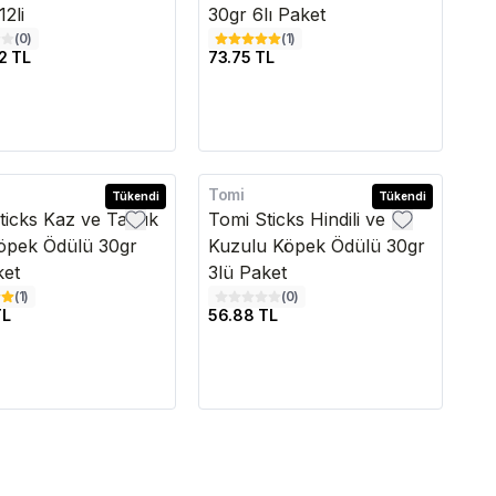
2li
30gr 6lı Paket
(
0
)
(
1
)
2 TL
73.75 TL
Tomi
Tükendi
Tükendi
ticks Kaz ve Tavuk
Tomi Sticks Hindili ve
öpek Ödülü 30gr
Kuzulu Köpek Ödülü 30gr
ket
3lü Paket
(
1
)
(
0
)
TL
56.88 TL