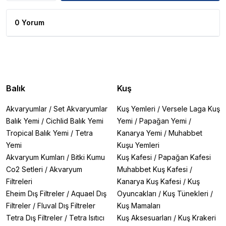
0 Yorum
Balık
Kuş
Akvaryumlar
/
Set Akvaryumlar
Kuş Yemleri
/
Versele Laga Kuş
Balık Yemi
/
Cichlid Balık Yemi
Yemi
/
Papağan Yemi
/
Tropical Balık Yemi
/
Tetra
Kanarya Yemi
/
Muhabbet
Yemi
Kuşu Yemleri
Akvaryum Kumları
/
Bitki Kumu
Kuş Kafesi
/
Papağan Kafesi
Co2 Setleri
/
Akvaryum
Muhabbet Kuş Kafesi
/
Filtreleri
Kanarya Kuş Kafesi
/
Kuş
Eheim Dış Filtreler
/
Aquael Dış
Oyuncakları
/
Kuş Tünekleri
/
Filtreler
/
Fluval Dış Filtreler
Kuş Mamaları
Tetra Dış Filtreler
/
Tetra Isıtıcı
Kuş Aksesuarları
/
Kuş Krakeri