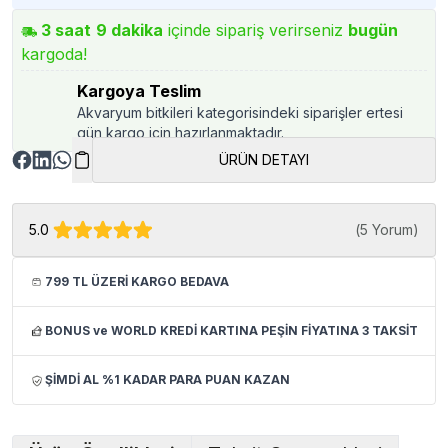
3
saat
9
dakika
içinde sipariş verirseniz
bugün
kargoda!
Kargoya Teslim
Akvaryum bitkileri kategorisindeki siparişler ertesi
gün kargo için hazırlanmaktadır.
ÜRÜN DETAYI
5.0
(
5 Yorum
)
799 TL ÜZERİ KARGO BEDAVA
BONUS ve WORLD KREDİ KARTINA PEŞİN FİYATINA 3 TAKSİT
ŞİMDİ AL %1 KADAR PARA PUAN KAZAN