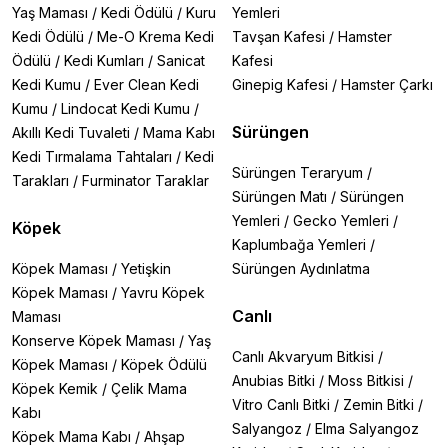
Yaş Maması
/
Kedi Ödülü
/
Kuru
Yemleri
Kedi Ödülü
/
Me-O Krema Kedi
Tavşan Kafesi
/
Hamster
Ödülü
/
Kedi Kumları
/
Sanicat
Kafesi
Kedi Kumu
/
Ever Clean Kedi
Ginepig Kafesi
/
Hamster Çarkı
Kumu
/
Lindocat Kedi Kumu
/
Sürüngen
Akıllı Kedi Tuvaleti
/
Mama Kabı
Kedi Tırmalama Tahtaları
/
Kedi
Sürüngen Teraryum
/
Tarakları
/
Furminator Taraklar
Sürüngen Matı
/
Sürüngen
Yemleri
/
Gecko Yemleri
/
Köpek
Kaplumbağa Yemleri
/
Köpek Maması
/
Yetişkin
Sürüngen Aydınlatma
Köpek Maması
/
Yavru Köpek
Canlı
Maması
Konserve Köpek Maması
/
Yaş
Canlı Akvaryum Bitkisi
/
Köpek Maması
/
Köpek Ödülü
Anubias Bitki
/
Moss Bitkisi
/
Köpek Kemik
/
Çelik Mama
Vitro Canlı Bitki
/
Zemin Bitki
/
Kabı
Salyangoz
/
Elma Salyangoz
Köpek Mama Kabı
/
Ahşap