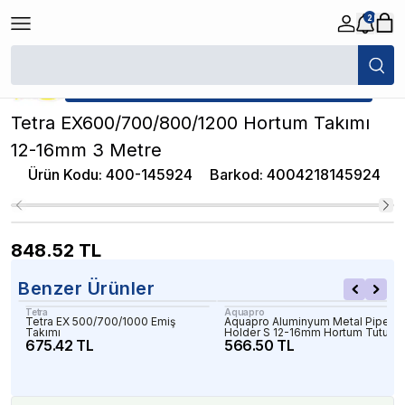
2
/
Akvaryum Hortum ve Bağlantı Parçaları
/
Tetra EX600/700/800/1200 Ho
★ Atakan Petshop,
Tetra yetkili satıcısıdır.
Tetra EX600/700/800/1200 Hortum Takımı
12-16mm 3 Metre
Ürün Kodu
:
400-145924
Barkod
:
4004218145924
848.52
TL
Benzer Ürünler
Tetra
Aquapro
Tetra EX 500/700/1000 Emiş
Aquapro Aluminyum Metal Pipe
Takımı
Holder S 12-16mm Hortum Tutucu
675.42 TL
566.50 TL