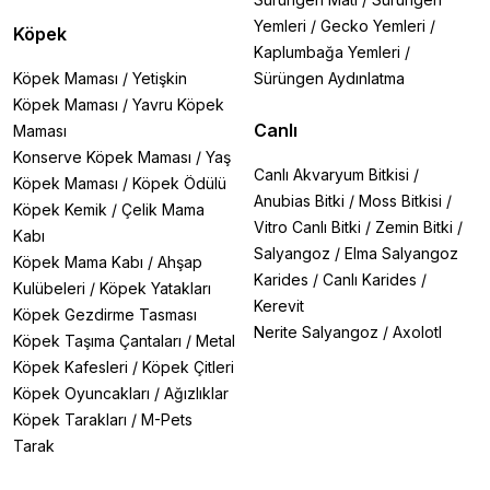
Yemleri
/
Gecko Yemleri
/
Köpek
Kaplumbağa Yemleri
/
Köpek Maması
/
Yetişkin
Sürüngen Aydınlatma
Köpek Maması
/
Yavru Köpek
Canlı
Maması
Konserve Köpek Maması
/
Yaş
Canlı Akvaryum Bitkisi
/
Köpek Maması
/
Köpek Ödülü
Anubias Bitki
/
Moss Bitkisi
/
Köpek Kemik
/
Çelik Mama
Vitro Canlı Bitki
/
Zemin Bitki
/
Kabı
Salyangoz
/
Elma Salyangoz
Köpek Mama Kabı
/
Ahşap
Karides
/
Canlı Karides
/
Kulübeleri
/
Köpek Yatakları
Kerevit
Köpek Gezdirme Tasması
Nerite Salyangoz
/
Axolotl
Köpek Taşıma Çantaları
/
Metal
Köpek Kafesleri
/
Köpek Çitleri
Köpek Oyuncakları
/
Ağızlıklar
Köpek Tarakları
/
M-Pets
Tarak