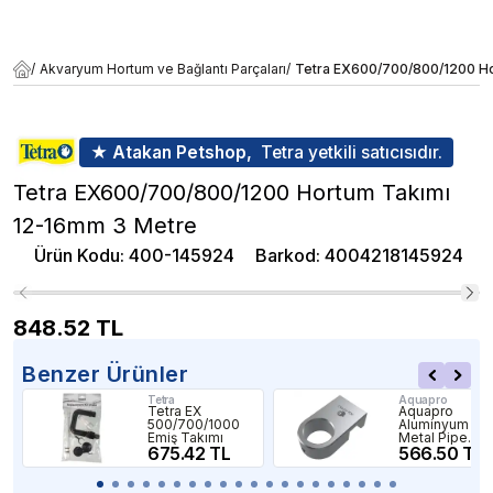
/
Akvaryum Hortum ve Bağlantı Parçaları
/
Tetra EX600/700/800/1200 Ho
★ Atakan Petshop,
Tetra yetkili satıcısıdır.
Tetra EX600/700/800/1200 Hortum Takımı
12-16mm 3 Metre
Ürün Kodu
:
400-145924
Barkod
:
4004218145924
848.52
TL
Benzer Ürünler
Tetra
Aquapro
Tetra EX
Aquapro
500/700/1000
Aluminyum
Emiş Takımı
Metal Pipe
675.42 TL
Holder S 12-
566.50 TL
16mm Hortum
Tutucu