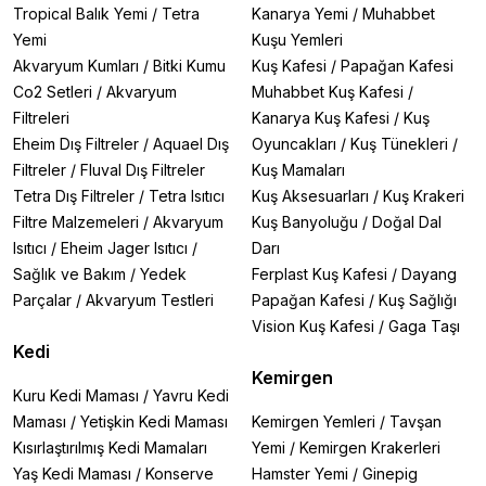
Tropical Balık Yemi
/
Tetra
Kanarya Yemi
/
Muhabbet
Yemi
Kuşu Yemleri
Akvaryum Kumları
/
Bitki Kumu
Kuş Kafesi
/
Papağan Kafesi
Co2 Setleri
/
Akvaryum
Muhabbet Kuş Kafesi
/
Filtreleri
Kanarya Kuş Kafesi
/
Kuş
Eheim Dış Filtreler
/
Aquael Dış
Oyuncakları
/
Kuş Tünekleri
/
Filtreler
/
Fluval Dış Filtreler
Kuş Mamaları
Tetra Dış Filtreler
/
Tetra Isıtıcı
Kuş Aksesuarları
/
Kuş Krakeri
Filtre Malzemeleri
/
Akvaryum
Kuş Banyoluğu
/
Doğal Dal
Isıtıcı
/
Eheim Jager Isıtıcı
/
Darı
Sağlık ve Bakım
/
Yedek
Ferplast Kuş Kafesi
/
Dayang
Parçalar
/
Akvaryum Testleri
Papağan Kafesi
/
Kuş Sağlığı
Vision Kuş Kafesi
/
Gaga Taşı
Kedi
Kemirgen
Kuru Kedi Maması
/
Yavru Kedi
Maması
/
Yetişkin Kedi Maması
Kemirgen Yemleri
/
Tavşan
Kısırlaştırılmış Kedi Mamaları
Yemi
/
Kemirgen Krakerleri
Yaş Kedi Maması
/
Konserve
Hamster Yemi
/
Ginepig