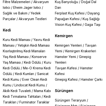
Filtre Malzemeleri
/
Akvaryum
Kuş Banyoluğu
/
Doğal Dal
Isıtıcı
/
Eheim Jager Isıtıcı
/
Darı
Sağlık ve Bakım
/
Yedek
Ferplast Kuş Kafesi
/
Dayang
Parçalar
/
Akvaryum Testleri
Papağan Kafesi
/
Kuş Sağlığı
Vision Kuş Kafesi
/
Gaga Taşı
Kedi
Kemirgen
Kuru Kedi Maması
/
Yavru Kedi
Maması
/
Yetişkin Kedi Maması
Kemirgen Yemleri
/
Tavşan
Kısırlaştırılmış Kedi Mamaları
Yemi
/
Kemirgen Krakerleri
Yaş Kedi Maması
/
Konserve
Hamster Yemi
/
Ginepig
Yaş Maması
/
Kedi Ödülü
/
Kuru
Yemleri
Kedi Ödülü
/
Me-O Krema Kedi
Tavşan Kafesi
/
Hamster
Ödülü
/
Kedi Kumları
/
Sanicat
Kafesi
Kedi Kumu
/
Ever Clean Kedi
Ginepig Kafesi
/
Hamster Çarkı
Kumu
/
Lindocat Kedi Kumu
/
Sürüngen
Akıllı Kedi Tuvaleti
/
Mama Kabı
Kedi Tırmalama Tahtaları
/
Kedi
Sürüngen Teraryum
/
Tarakları
/
Furminator Taraklar
Sürüngen Matı
/
Sürüngen