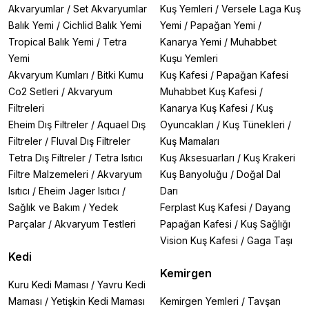
Akvaryumlar
/
Set Akvaryumlar
Kuş Yemleri
/
Versele Laga Kuş
Balık Yemi
/
Cichlid Balık Yemi
Yemi
/
Papağan Yemi
/
Tropical Balık Yemi
/
Tetra
Kanarya Yemi
/
Muhabbet
Yemi
Kuşu Yemleri
Akvaryum Kumları
/
Bitki Kumu
Kuş Kafesi
/
Papağan Kafesi
Co2 Setleri
/
Akvaryum
Muhabbet Kuş Kafesi
/
Filtreleri
Kanarya Kuş Kafesi
/
Kuş
Eheim Dış Filtreler
/
Aquael Dış
Oyuncakları
/
Kuş Tünekleri
/
Filtreler
/
Fluval Dış Filtreler
Kuş Mamaları
Tetra Dış Filtreler
/
Tetra Isıtıcı
Kuş Aksesuarları
/
Kuş Krakeri
Filtre Malzemeleri
/
Akvaryum
Kuş Banyoluğu
/
Doğal Dal
Isıtıcı
/
Eheim Jager Isıtıcı
/
Darı
Sağlık ve Bakım
/
Yedek
Ferplast Kuş Kafesi
/
Dayang
Parçalar
/
Akvaryum Testleri
Papağan Kafesi
/
Kuş Sağlığı
Vision Kuş Kafesi
/
Gaga Taşı
Kedi
Kemirgen
Kuru Kedi Maması
/
Yavru Kedi
Maması
/
Yetişkin Kedi Maması
Kemirgen Yemleri
/
Tavşan