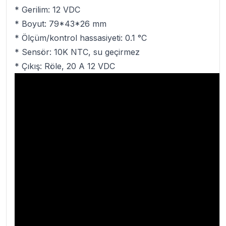
* Gerilim: 12 VDC
* Boyut: 79*43*26 mm
* Ölçüm/kontrol hassasiyeti: 0.1 °C
* Sensör: 10K NTC, su geçirmez
* Çıkış: Röle, 20 A 12 VDC