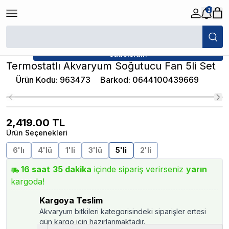
2
/
Akvaryum Soğutucu ve Fan
/
Termostatlı Akvaryum Soğutucu Fan 5li S
★ Atakan Petshop,
Atakan Petshop yetkili
satıcısıdır.
Termostatlı Akvaryum Soğutucu Fan 5li Set
Ürün Kodu
:
963473
Barkod
:
0644100439669
2,419.00
TL
Ürün Seçenekleri
6'lı
4'lü
1'li
3'lü
5'li
2'li
16
saat
35
dakika
içinde sipariş verirseniz
yarın
kargoda!
Kargoya Teslim
Akvaryum bitkileri kategorisindeki siparişler ertesi
gün kargo için hazırlanmaktadır.