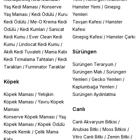
Yaş Kedi Maması
/
Konserve
Hamster Yemi
/
Ginepig
Yaş Maması
/
Kedi Ödülü
/
Kuru
Yemleri
Kedi Ödülü
/
Me-O Krema Kedi
Tavşan Kafesi
/
Hamster
Ödülü
/
Kedi Kumları
/
Sanicat
Kafesi
Kedi Kumu
/
Ever Clean Kedi
Ginepig Kafesi
/
Hamster Çarkı
Kumu
/
Lindocat Kedi Kumu
/
Sürüngen
Akıllı Kedi Tuvaleti
/
Mama Kabı
Kedi Tırmalama Tahtaları
/
Kedi
Sürüngen Teraryum
/
Tarakları
/
Furminator Taraklar
Sürüngen Matı
/
Sürüngen
Yemleri
/
Gecko Yemleri
/
Köpek
Kaplumbağa Yemleri
/
Köpek Maması
/
Yetişkin
Sürüngen Aydınlatma
Köpek Maması
/
Yavru Köpek
Canlı
Maması
Konserve Köpek Maması
/
Yaş
Canlı Akvaryum Bitkisi
/
Köpek Maması
/
Köpek Ödülü
Anubias Bitki
/
Moss Bitkisi
/
Köpek Kemik
/
Çelik Mama
Vitro Canlı Bitki
/
Zemin Bitki
/
Kabı