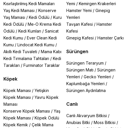
Kısırlaştırılmış Kedi Mamaları
Yemi
/
Kemirgen Krakerleri
Yaş Kedi Maması
/
Konserve
Hamster Yemi
/
Ginepig
Yaş Maması
/
Kedi Ödülü
/
Kuru
Yemleri
Kedi Ödülü
/
Me-O Krema Kedi
Tavşan Kafesi
/
Hamster
Ödülü
/
Kedi Kumları
/
Sanicat
Kafesi
Kedi Kumu
/
Ever Clean Kedi
Ginepig Kafesi
/
Hamster Çarkı
Kumu
/
Lindocat Kedi Kumu
/
Sürüngen
Akıllı Kedi Tuvaleti
/
Mama Kabı
Kedi Tırmalama Tahtaları
/
Kedi
Sürüngen Teraryum
/
Tarakları
/
Furminator Taraklar
Sürüngen Matı
/
Sürüngen
Yemleri
/
Gecko Yemleri
/
Köpek
Kaplumbağa Yemleri
/
Köpek Maması
/
Yetişkin
Sürüngen Aydınlatma
Köpek Maması
/
Yavru Köpek
Canlı
Maması
Konserve Köpek Maması
/
Yaş
Canlı Akvaryum Bitkisi
/
Köpek Maması
/
Köpek Ödülü
Anubias Bitki
/
Moss Bitkisi
/
Köpek Kemik
/
Çelik Mama