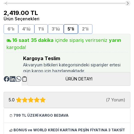
2,419.00
TL
Ürün Seçenekleri
6'lı
4'lü
1'li
3'lü
5'li
2'li
16
saat
35
dakika
içinde sipariş verirseniz
yarın
kargoda!
Kargoya Teslim
Akvaryum bitkileri kategorisindeki siparişler ertesi
gün kargo için hazırlanmaktadır.
ÜRÜN DETAYI
5.0
(
7 Yorum
)
799 TL ÜZERİ KARGO BEDAVA
BONUS ve WORLD KREDİ KARTINA PEŞİN FİYATINA 3 TAKSİT