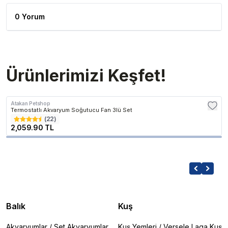
0 Yorum
Ürünlerimizi Keşfet!
Atakan Petshop
Termostatlı Akvaryum Soğutucu Fan 3lü Set
(
22
)
2,059.90 TL
Balık
Kuş
Akvaryumlar
/
Set Akvaryumlar
Kuş Yemleri
/
Versele Laga Kuş