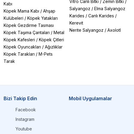
Vitro Canlı Bitki
/
Zemin Bitki
/
Kabı
Salyangoz
/
Elma Salyangoz
Köpek Mama Kabı
/
Ahşap
Karides
/
Canlı Karides
/
Kulübeleri
/
Köpek Yatakları
Kerevit
Köpek Gezdirme Tasması
Nerite Salyangoz
/
Axolotl
Köpek Taşıma Çantaları
/
Metal
Köpek Kafesleri
/
Köpek Çitleri
Köpek Oyuncakları
/
Ağızlıklar
Köpek Tarakları
/
M-Pets
Tarak
Bizi Takip Edin
Mobil Uygulamalar
Facebook
Instagram
Youtube