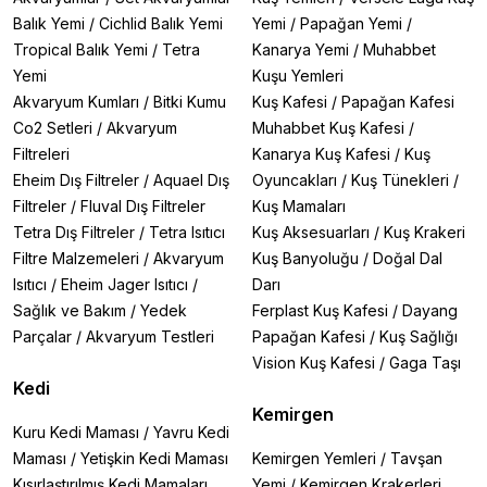
Balık Yemi
/
Cichlid Balık Yemi
Yemi
/
Papağan Yemi
/
Tropical Balık Yemi
/
Tetra
Kanarya Yemi
/
Muhabbet
Yemi
Kuşu Yemleri
Akvaryum Kumları
/
Bitki Kumu
Kuş Kafesi
/
Papağan Kafesi
Co2 Setleri
/
Akvaryum
Muhabbet Kuş Kafesi
/
Filtreleri
Kanarya Kuş Kafesi
/
Kuş
Eheim Dış Filtreler
/
Aquael Dış
Oyuncakları
/
Kuş Tünekleri
/
Filtreler
/
Fluval Dış Filtreler
Kuş Mamaları
Tetra Dış Filtreler
/
Tetra Isıtıcı
Kuş Aksesuarları
/
Kuş Krakeri
Filtre Malzemeleri
/
Akvaryum
Kuş Banyoluğu
/
Doğal Dal
Isıtıcı
/
Eheim Jager Isıtıcı
/
Darı
Sağlık ve Bakım
/
Yedek
Ferplast Kuş Kafesi
/
Dayang
Parçalar
/
Akvaryum Testleri
Papağan Kafesi
/
Kuş Sağlığı
Vision Kuş Kafesi
/
Gaga Taşı
Kedi
Kemirgen
Kuru Kedi Maması
/
Yavru Kedi
Maması
/
Yetişkin Kedi Maması
Kemirgen Yemleri
/
Tavşan
Kısırlaştırılmış Kedi Mamaları
Yemi
/
Kemirgen Krakerleri