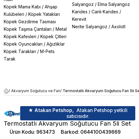
Salyangoz
/
Elma Salyangoz
Köpek Mama Kabı
/
Ahşap
Karides
/
Canlı Karides
/
Kulübeleri
/
Köpek Yatakları
Kerevit
Köpek Gezdirme Tasması
Nerite Salyangoz
/
Axolotl
Köpek Taşıma Çantaları
/
Metal
Köpek Kafesleri
/
Köpek Çitleri
Köpek Oyuncakları
/
Ağızlıklar
Köpek Tarakları
/
M-Pets
Tarak
/
Akvaryum Soğutucu ve Fan
/
Termostatlı Akvaryum Soğutucu Fan 5li S
★ Atakan Petshop,
Atakan Petshop yetkili
satıcısıdır.
Termostatlı Akvaryum Soğutucu Fan 5li Set
Ürün Kodu
:
963473
Barkod
:
0644100439669