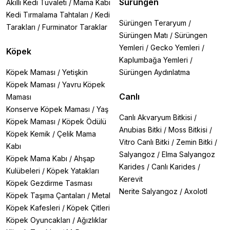
Sürüngen
Akıllı Kedi Tuvaleti
/
Mama Kabı
Kedi Tırmalama Tahtaları
/
Kedi
Sürüngen Teraryum
/
Tarakları
/
Furminator Taraklar
Sürüngen Matı
/
Sürüngen
Yemleri
/
Gecko Yemleri
/
Köpek
Kaplumbağa Yemleri
/
Köpek Maması
/
Yetişkin
Sürüngen Aydınlatma
Köpek Maması
/
Yavru Köpek
Canlı
Maması
Konserve Köpek Maması
/
Yaş
Canlı Akvaryum Bitkisi
/
Köpek Maması
/
Köpek Ödülü
Anubias Bitki
/
Moss Bitkisi
/
Köpek Kemik
/
Çelik Mama
Vitro Canlı Bitki
/
Zemin Bitki
/
Kabı
Salyangoz
/
Elma Salyangoz
Köpek Mama Kabı
/
Ahşap
Karides
/
Canlı Karides
/
Kulübeleri
/
Köpek Yatakları
Kerevit
Köpek Gezdirme Tasması
Nerite Salyangoz
/
Axolotl
Köpek Taşıma Çantaları
/
Metal
Köpek Kafesleri
/
Köpek Çitleri
Köpek Oyuncakları
/
Ağızlıklar