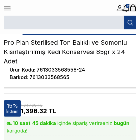
2
/
Konserve Kedi Maması
/
Pro Plan Sterilised Ton Balıklı ve Somonlu Kıs
★ Atakan Petshop,
Pro Plan yetkili satıcısıdır.
Pro Plan Sterilised Ton Balıklı ve Somonlu
Kısırlaştırılmış Kedi Konservesi 85gr x 24
Adet
Ürün Kodu
:
7613033568558-24
Barkod
:
7613033568565
15
%
1,647.66 TL
1,396.32
TL
İndirim
10
saat
45
dakika
içinde sipariş verirseniz
bugün
kargoda!