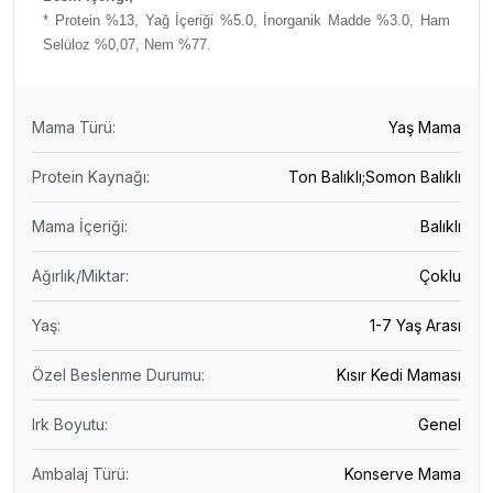
* Protein %13, Yağ İçeriği %5.0, İnorganik Madde %3.0, Ham
Selüloz %0,07, Nem %77.
Mama Türü
:
Yaş Mama
Protein Kaynağı
:
Ton Balıklı;Somon Balıklı
Mama İçeriği
:
Balıklı
Ağırlık/Miktar
:
Çoklu
Yaş
:
1-7 Yaş Arası
Özel Beslenme Durumu
:
Kısır Kedi Maması
Irk Boyutu
:
Genel
Ambalaj Türü
:
Konserve Mama