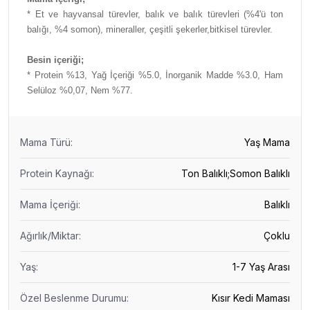
*
Et ve hayvansal türevler, balık ve balık türevleri (%4'ü ton
balığı, %4 somon), mineraller, çeşitli şekerler,bitkisel türevler.
Besin içeriği;
* Protein %13, Yağ İçeriği %5.0, İnorganik Madde %3.0, Ham
Selüloz %0,07, Nem %77.
Mama Türü
:
Yaş Mama
Protein Kaynağı
:
Ton Balıklı;Somon Balıklı
Mama İçeriği
:
Balıklı
Ağırlık/Miktar
:
Çoklu
Yaş
:
1-7 Yaş Arası
Özel Beslenme Durumu
:
Kısır Kedi Maması