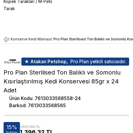
Köpek Tarakları
/
M-Pets
Tarak
/
Konserve Kedi Maması
/
Pro Plan Sterilised Ton Balıklı ve Somonlu Kıs
★ Atakan Petshop,
Pro Plan yetkili satıcısıdır.
Pro Plan Sterilised Ton Balıklı ve Somonlu
Kısırlaştırılmış Kedi Konservesi 85gr x 24
Adet
Ürün Kodu
:
7613033568558-24
Barkod
:
7613033568565
15
%
1,647.66 TL
1,396.32
TL
İndirim