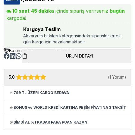
10
saat
45
dakika
içinde sipariş verirseniz
bugün
kargoda!
Kargoya Teslim
Akvaryum bitkileri kategorisindeki siparişler ertesi
gün kargo için hazırlanmaktadır.
Bu üründen kazancınız
251.34 TL
ÜRÜN DETAYI
5.0
(
1 Yorum
)
799 TL ÜZERİ KARGO BEDAVA
BONUS ve WORLD KREDİ KARTINA PEŞİN FİYATINA 3 TAKSİT
ŞİMDİ AL %1 KADAR PARA PUAN KAZAN