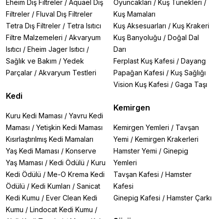
Eheim Dış Filtreler
/
Aquael Dış
Oyuncakları
/
Kuş Tünekleri
/
Filtreler
/
Fluval Dış Filtreler
Kuş Mamaları
Tetra Dış Filtreler
/
Tetra Isıtıcı
Kuş Aksesuarları
/
Kuş Krakeri
Filtre Malzemeleri
/
Akvaryum
Kuş Banyoluğu
/
Doğal Dal
Isıtıcı
/
Eheim Jager Isıtıcı
/
Darı
Sağlık ve Bakım
/
Yedek
Ferplast Kuş Kafesi
/
Dayang
Parçalar
/
Akvaryum Testleri
Papağan Kafesi
/
Kuş Sağlığı
Vision Kuş Kafesi
/
Gaga Taşı
Kedi
Kemirgen
Kuru Kedi Maması
/
Yavru Kedi
Maması
/
Yetişkin Kedi Maması
Kemirgen Yemleri
/
Tavşan
Kısırlaştırılmış Kedi Mamaları
Yemi
/
Kemirgen Krakerleri
Yaş Kedi Maması
/
Konserve
Hamster Yemi
/
Ginepig
Yaş Maması
/
Kedi Ödülü
/
Kuru
Yemleri
Kedi Ödülü
/
Me-O Krema Kedi
Tavşan Kafesi
/
Hamster
Ödülü
/
Kedi Kumları
/
Sanicat
Kafesi
Kedi Kumu
/
Ever Clean Kedi
Ginepig Kafesi
/
Hamster Çarkı
Kumu
/
Lindocat Kedi Kumu
/