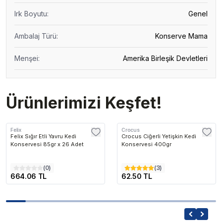
Irk Boyutu
:
Genel
Ambalaj Türü
:
Konserve Mama
Menşei
:
Amerika Birleşik Devletleri
Ürünlerimizi Keşfet!
Felix
Crocus
Felix Sığır Etli Yavru Kedi
Crocus Ciğerli Yetişkin Kedi
Konservesi 85gr x 26 Adet
Konservesi 400gr
(
0
)
(
3
)
664.06 TL
62.50 TL