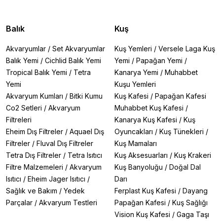
Balık
Kuş
Akvaryumlar
/
Set Akvaryumlar
Kuş Yemleri
/
Versele Laga Kuş
Balık Yemi
/
Cichlid Balık Yemi
Yemi
/
Papağan Yemi
/
Tropical Balık Yemi
/
Tetra
Kanarya Yemi
/
Muhabbet
Yemi
Kuşu Yemleri
Akvaryum Kumları
/
Bitki Kumu
Kuş Kafesi
/
Papağan Kafesi
Co2 Setleri
/
Akvaryum
Muhabbet Kuş Kafesi
/
Filtreleri
Kanarya Kuş Kafesi
/
Kuş
Eheim Dış Filtreler
/
Aquael Dış
Oyuncakları
/
Kuş Tünekleri
/
Filtreler
/
Fluval Dış Filtreler
Kuş Mamaları
Tetra Dış Filtreler
/
Tetra Isıtıcı
Kuş Aksesuarları
/
Kuş Krakeri
Filtre Malzemeleri
/
Akvaryum
Kuş Banyoluğu
/
Doğal Dal
Isıtıcı
/
Eheim Jager Isıtıcı
/
Darı
Sağlık ve Bakım
/
Yedek
Ferplast Kuş Kafesi
/
Dayang
Parçalar
/
Akvaryum Testleri
Papağan Kafesi
/
Kuş Sağlığı
Vision Kuş Kafesi
/
Gaga Taşı