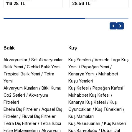
116.28 TL
28.56 TL
Balık
Kuş
Akvaryumlar
/
Set Akvaryumlar
Kuş Yemleri
/
Versele Laga Kuş
Balık Yemi
/
Cichlid Balık Yemi
Yemi
/
Papağan Yemi
/
Tropical Balık Yemi
/
Tetra
Kanarya Yemi
/
Muhabbet
Yemi
Kuşu Yemleri
Akvaryum Kumları
/
Bitki Kumu
Kuş Kafesi
/
Papağan Kafesi
Co2 Setleri
/
Akvaryum
Muhabbet Kuş Kafesi
/
Filtreleri
Kanarya Kuş Kafesi
/
Kuş
Eheim Dış Filtreler
/
Aquael Dış
Oyuncakları
/
Kuş Tünekleri
/
Filtreler
/
Fluval Dış Filtreler
Kuş Mamaları
Tetra Dış Filtreler
/
Tetra Isıtıcı
Kuş Aksesuarları
/
Kuş Krakeri
Filtre Malzemeleri
/
Akvaryum
Kuş Banyoluğu
/
Doğal Dal