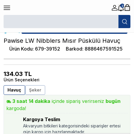
2
/
Kemirgen Krakerler
/
Pawise LW Nibblers Mısır Püskülü Havuç
★ Atakan Petshop,
Pawise yetkili satıcısıdır.
Pawise LW Nibblers Mısır Püskülü Havuç
Ürün Kodu
:
679-39152
Barkod
:
8886467591525
134.03
TL
Ürün Seçenekleri
Havuç
Şeker
3
saat
14
dakika
içinde sipariş verirseniz
bugün
kargoda!
Kargoya Teslim
Akvaryum bitkileri kategorisindeki siparişler ertesi
gün kargo için hazırlanmaktadır.