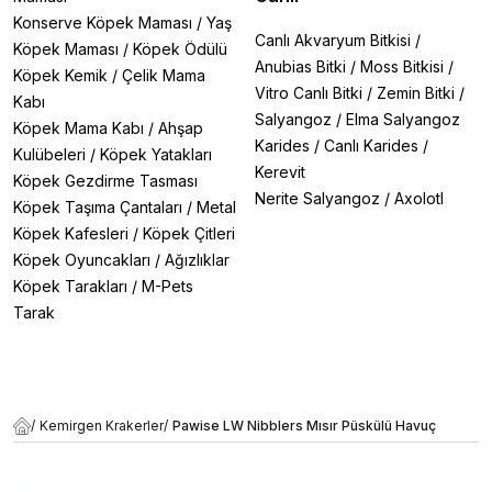
Konserve Köpek Maması
/
Yaş
Canlı Akvaryum Bitkisi
/
Köpek Maması
/
Köpek Ödülü
Anubias Bitki
/
Moss Bitkisi
/
Köpek Kemik
/
Çelik Mama
Vitro Canlı Bitki
/
Zemin Bitki
/
Kabı
Salyangoz
/
Elma Salyangoz
Köpek Mama Kabı
/
Ahşap
Karides
/
Canlı Karides
/
Kulübeleri
/
Köpek Yatakları
Kerevit
Köpek Gezdirme Tasması
Nerite Salyangoz
/
Axolotl
Köpek Taşıma Çantaları
/
Metal
Köpek Kafesleri
/
Köpek Çitleri
Köpek Oyuncakları
/
Ağızlıklar
Köpek Tarakları
/
M-Pets
Tarak
/
Kemirgen Krakerler
/
Pawise LW Nibblers Mısır Püskülü Havuç