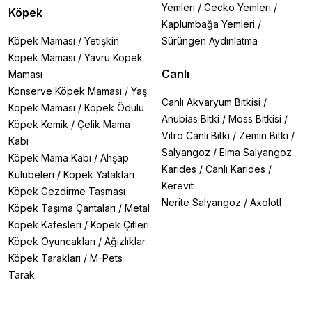
Yemleri
/
Gecko Yemleri
/
Köpek
Kaplumbağa Yemleri
/
Köpek Maması
/
Yetişkin
Sürüngen Aydınlatma
Köpek Maması
/
Yavru Köpek
Canlı
Maması
Konserve Köpek Maması
/
Yaş
Canlı Akvaryum Bitkisi
/
Köpek Maması
/
Köpek Ödülü
Anubias Bitki
/
Moss Bitkisi
/
Köpek Kemik
/
Çelik Mama
Vitro Canlı Bitki
/
Zemin Bitki
/
Kabı
Salyangoz
/
Elma Salyangoz
Köpek Mama Kabı
/
Ahşap
Karides
/
Canlı Karides
/
Kulübeleri
/
Köpek Yatakları
Kerevit
Köpek Gezdirme Tasması
Nerite Salyangoz
/
Axolotl
Köpek Taşıma Çantaları
/
Metal
Köpek Kafesleri
/
Köpek Çitleri
Köpek Oyuncakları
/
Ağızlıklar
Köpek Tarakları
/
M-Pets
Tarak