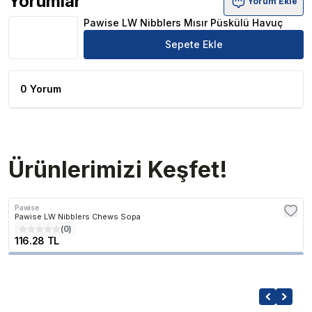
Yorumlar
Yorum Ekle
Pawise LW Nibblers Mısır Püskülü Havuç Ürün Yorumlar
Pawise LW Nibblers Mısır Püskülü Havuç
Sepete Ekle
0 Yorum
Ürünlerimizi Keşfet!
Pawise
Pawise LW Nibblers Chews Sopa
(
0
)
116.28 TL