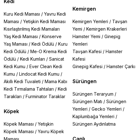
Kedi
Kemirgen
Kuru Kedi Maması
/
Yavru Kedi
Maması
/
Yetişkin Kedi Maması
Kemirgen Yemleri
/
Tavşan
Kısırlaştırılmış Kedi Mamaları
Yemi
/
Kemirgen Krakerleri
Yaş Kedi Maması
/
Konserve
Hamster Yemi
/
Ginepig
Yaş Maması
/
Kedi Ödülü
/
Kuru
Yemleri
Kedi Ödülü
/
Me-O Krema Kedi
Tavşan Kafesi
/
Hamster
Ödülü
/
Kedi Kumları
/
Sanicat
Kafesi
Kedi Kumu
/
Ever Clean Kedi
Ginepig Kafesi
/
Hamster Çarkı
Kumu
/
Lindocat Kedi Kumu
/
Sürüngen
Akıllı Kedi Tuvaleti
/
Mama Kabı
Kedi Tırmalama Tahtaları
/
Kedi
Sürüngen Teraryum
/
Tarakları
/
Furminator Taraklar
Sürüngen Matı
/
Sürüngen
Yemleri
/
Gecko Yemleri
/
Köpek
Kaplumbağa Yemleri
/
Köpek Maması
/
Yetişkin
Sürüngen Aydınlatma
Köpek Maması
/
Yavru Köpek
Canlı
Maması