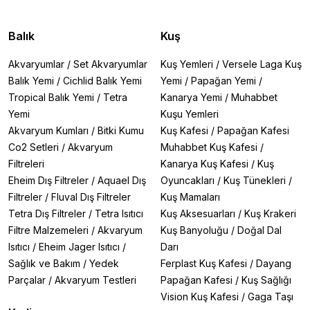
Balık
Kuş
Akvaryumlar
/
Set Akvaryumlar
Kuş Yemleri
/
Versele Laga Kuş
Balık Yemi
/
Cichlid Balık Yemi
Yemi
/
Papağan Yemi
/
Tropical Balık Yemi
/
Tetra
Kanarya Yemi
/
Muhabbet
Yemi
Kuşu Yemleri
Akvaryum Kumları
/
Bitki Kumu
Kuş Kafesi
/
Papağan Kafesi
Co2 Setleri
/
Akvaryum
Muhabbet Kuş Kafesi
/
Filtreleri
Kanarya Kuş Kafesi
/
Kuş
Eheim Dış Filtreler
/
Aquael Dış
Oyuncakları
/
Kuş Tünekleri
/
Filtreler
/
Fluval Dış Filtreler
Kuş Mamaları
Tetra Dış Filtreler
/
Tetra Isıtıcı
Kuş Aksesuarları
/
Kuş Krakeri
Filtre Malzemeleri
/
Akvaryum
Kuş Banyoluğu
/
Doğal Dal
Isıtıcı
/
Eheim Jager Isıtıcı
/
Darı
Sağlık ve Bakım
/
Yedek
Ferplast Kuş Kafesi
/
Dayang
Parçalar
/
Akvaryum Testleri
Papağan Kafesi
/
Kuş Sağlığı
Vision Kuş Kafesi
/
Gaga Taşı