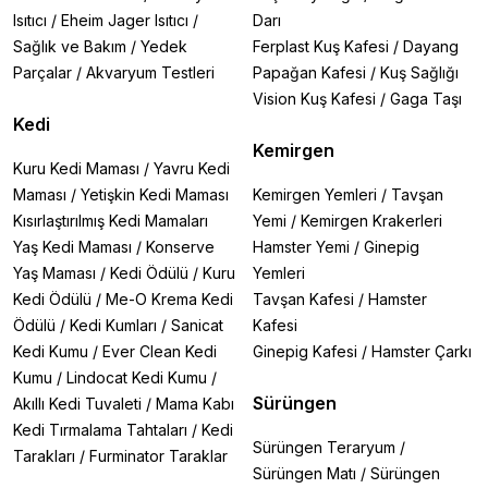
Isıtıcı
/
Eheim Jager Isıtıcı
/
Darı
Sağlık ve Bakım
/
Yedek
Ferplast Kuş Kafesi
/
Dayang
Parçalar
/
Akvaryum Testleri
Papağan Kafesi
/
Kuş Sağlığı
Vision Kuş Kafesi
/
Gaga Taşı
Kedi
Kemirgen
Kuru Kedi Maması
/
Yavru Kedi
Maması
/
Yetişkin Kedi Maması
Kemirgen Yemleri
/
Tavşan
Kısırlaştırılmış Kedi Mamaları
Yemi
/
Kemirgen Krakerleri
Yaş Kedi Maması
/
Konserve
Hamster Yemi
/
Ginepig
Yaş Maması
/
Kedi Ödülü
/
Kuru
Yemleri
Kedi Ödülü
/
Me-O Krema Kedi
Tavşan Kafesi
/
Hamster
Ödülü
/
Kedi Kumları
/
Sanicat
Kafesi
Kedi Kumu
/
Ever Clean Kedi
Ginepig Kafesi
/
Hamster Çarkı
Kumu
/
Lindocat Kedi Kumu
/
Sürüngen
Akıllı Kedi Tuvaleti
/
Mama Kabı
Kedi Tırmalama Tahtaları
/
Kedi
Sürüngen Teraryum
/
Tarakları
/
Furminator Taraklar
Sürüngen Matı
/
Sürüngen