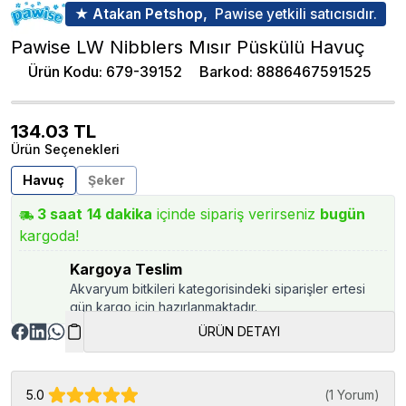
★ Atakan Petshop,
Pawise yetkili satıcısıdır.
Pawise LW Nibblers Mısır Püskülü Havuç
Ürün Kodu
:
679-39152
Barkod
:
8886467591525
134.03
TL
Ürün Seçenekleri
Havuç
Şeker
3
saat
14
dakika
içinde sipariş verirseniz
bugün
kargoda!
Kargoya Teslim
Akvaryum bitkileri kategorisindeki siparişler ertesi
gün kargo için hazırlanmaktadır.
ÜRÜN DETAYI
5.0
(
1 Yorum
)