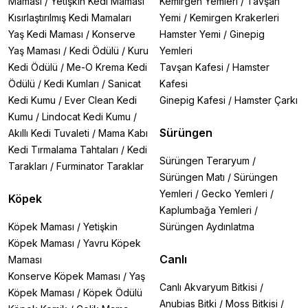
Maması
/
Yetişkin Kedi Maması
Kemirgen Yemleri
/
Tavşan
Kısırlaştırılmış Kedi Mamaları
Yemi
/
Kemirgen Krakerleri
Yaş Kedi Maması
/
Konserve
Hamster Yemi
/
Ginepig
Yaş Maması
/
Kedi Ödülü
/
Kuru
Yemleri
Kedi Ödülü
/
Me-O Krema Kedi
Tavşan Kafesi
/
Hamster
Ödülü
/
Kedi Kumları
/
Sanicat
Kafesi
Kedi Kumu
/
Ever Clean Kedi
Ginepig Kafesi
/
Hamster Çarkı
Kumu
/
Lindocat Kedi Kumu
/
Sürüngen
Akıllı Kedi Tuvaleti
/
Mama Kabı
Kedi Tırmalama Tahtaları
/
Kedi
Sürüngen Teraryum
/
Tarakları
/
Furminator Taraklar
Sürüngen Matı
/
Sürüngen
Yemleri
/
Gecko Yemleri
/
Köpek
Kaplumbağa Yemleri
/
Köpek Maması
/
Yetişkin
Sürüngen Aydınlatma
Köpek Maması
/
Yavru Köpek
Canlı
Maması
Konserve Köpek Maması
/
Yaş
Canlı Akvaryum Bitkisi
/
Köpek Maması
/
Köpek Ödülü
Anubias Bitki
/
Moss Bitkisi
/