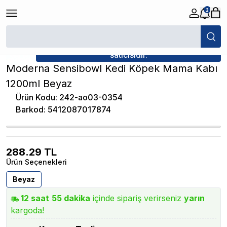
2
/
Kedi Plastik Mama / Su Kabı
/
Moderna Sensibowl Kedi Köpek Mama K
★ Atakan Petshop,
Moderna yetkili
satıcısıdır.
Moderna Sensibowl Kedi Köpek Mama Kabı
1200ml Beyaz
Ürün Kodu
:
242-ao03-0354
Barkod
:
5412087017874
288.29
TL
Ürün Seçenekleri
Beyaz
12
saat
55
dakika
içinde sipariş verirseniz
yarın
kargoda!