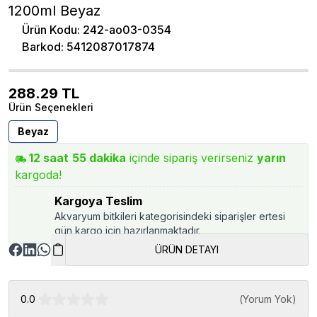
1200ml Beyaz
Ürün Kodu
:
242-ao03-0354
Barkod
:
5412087017874
288.29
TL
Ürün Seçenekleri
Beyaz
12
saat
55
dakika
içinde sipariş verirseniz
yarın
kargoda!
Kargoya Teslim
Akvaryum bitkileri kategorisindeki siparişler ertesi
gün kargo için hazırlanmaktadır.
ÜRÜN DETAYI
0.0
(
Yorum Yok
)