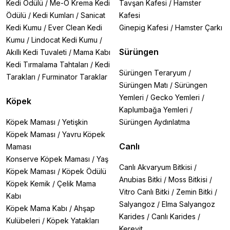
Kedi Ödülü
/
Me-O Krema Kedi
Tavşan Kafesi
/
Hamster
Ödülü
/
Kedi Kumları
/
Sanicat
Kafesi
Kedi Kumu
/
Ever Clean Kedi
Ginepig Kafesi
/
Hamster Çarkı
Kumu
/
Lindocat Kedi Kumu
/
Sürüngen
Akıllı Kedi Tuvaleti
/
Mama Kabı
Kedi Tırmalama Tahtaları
/
Kedi
Sürüngen Teraryum
/
Tarakları
/
Furminator Taraklar
Sürüngen Matı
/
Sürüngen
Yemleri
/
Gecko Yemleri
/
Köpek
Kaplumbağa Yemleri
/
Köpek Maması
/
Yetişkin
Sürüngen Aydınlatma
Köpek Maması
/
Yavru Köpek
Canlı
Maması
Konserve Köpek Maması
/
Yaş
Canlı Akvaryum Bitkisi
/
Köpek Maması
/
Köpek Ödülü
Anubias Bitki
/
Moss Bitkisi
/
Köpek Kemik
/
Çelik Mama
Vitro Canlı Bitki
/
Zemin Bitki
/
Kabı
Salyangoz
/
Elma Salyangoz
Köpek Mama Kabı
/
Ahşap
Karides
/
Canlı Karides
/
Kulübeleri
/
Köpek Yatakları
Kerevit