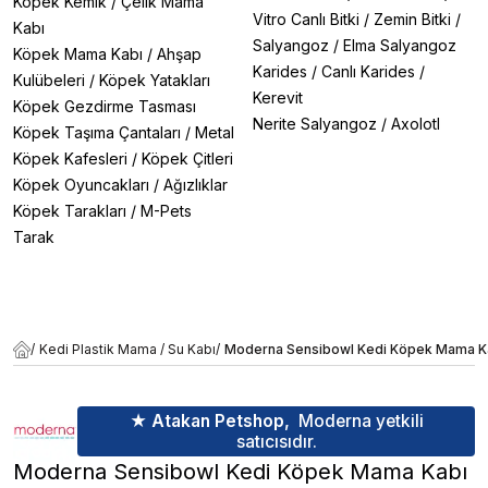
Köpek Kemik
/
Çelik Mama
Vitro Canlı Bitki
/
Zemin Bitki
/
Kabı
Salyangoz
/
Elma Salyangoz
Köpek Mama Kabı
/
Ahşap
Karides
/
Canlı Karides
/
Kulübeleri
/
Köpek Yatakları
Kerevit
Köpek Gezdirme Tasması
Nerite Salyangoz
/
Axolotl
Köpek Taşıma Çantaları
/
Metal
Köpek Kafesleri
/
Köpek Çitleri
Köpek Oyuncakları
/
Ağızlıklar
Köpek Tarakları
/
M-Pets
Tarak
/
Kedi Plastik Mama / Su Kabı
/
Moderna Sensibowl Kedi Köpek Mama K
★ Atakan Petshop,
Moderna yetkili
satıcısıdır.
Moderna Sensibowl Kedi Köpek Mama Kabı