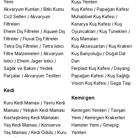
Yemi
Kuşu Yemleri
Akvaryum Kumları
/
Bitki Kumu
Kuş Kafesi
/
Papağan Kafesi
Co2 Setleri
/
Akvaryum
Muhabbet Kuş Kafesi
/
Filtreleri
Kanarya Kuş Kafesi
/
Kuş
Eheim Dış Filtreler
/
Aquael Dış
Oyuncakları
/
Kuş Tünekleri
/
Filtreler
/
Fluval Dış Filtreler
Kuş Mamaları
Tetra Dış Filtreler
/
Tetra Isıtıcı
Kuş Aksesuarları
/
Kuş Krakeri
Filtre Malzemeleri
/
Akvaryum
Kuş Banyoluğu
/
Doğal Dal
Isıtıcı
/
Eheim Jager Isıtıcı
/
Darı
Sağlık ve Bakım
/
Yedek
Ferplast Kuş Kafesi
/
Dayang
Parçalar
/
Akvaryum Testleri
Papağan Kafesi
/
Kuş Sağlığı
Vision Kuş Kafesi
/
Gaga Taşı
Kedi
Kemirgen
Kuru Kedi Maması
/
Yavru Kedi
Maması
/
Yetişkin Kedi Maması
Kemirgen Yemleri
/
Tavşan
Kısırlaştırılmış Kedi Mamaları
Yemi
/
Kemirgen Krakerleri
Yaş Kedi Maması
/
Konserve
Hamster Yemi
/
Ginepig
Yaş Maması
/
Kedi Ödülü
/
Kuru
Yemleri