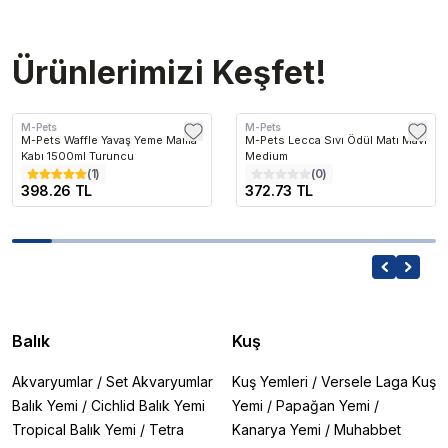
Ürünlerimizi Keşfet!
M-Pets
M-Pets
M-Pets Waffle Yavaş Yeme Mama
M-Pets Lecca Sıvı Ödül Matı Mavi
Kabı 1500ml Turuncu
Medium
(
1
)
(
0
)
398.26 TL
372.73 TL
Balık
Kuş
Akvaryumlar
/
Set Akvaryumlar
Kuş Yemleri
/
Versele Laga Kuş
Balık Yemi
/
Cichlid Balık Yemi
Yemi
/
Papağan Yemi
/
Tropical Balık Yemi
/
Tetra
Kanarya Yemi
/
Muhabbet