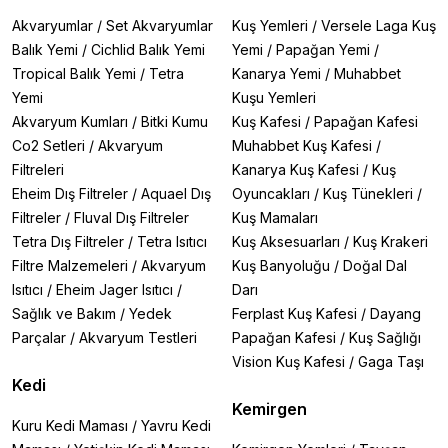
Akvaryumlar
/
Set Akvaryumlar
Kuş Yemleri
/
Versele Laga Kuş
Balık Yemi
/
Cichlid Balık Yemi
Yemi
/
Papağan Yemi
/
Tropical Balık Yemi
/
Tetra
Kanarya Yemi
/
Muhabbet
Yemi
Kuşu Yemleri
Akvaryum Kumları
/
Bitki Kumu
Kuş Kafesi
/
Papağan Kafesi
Co2 Setleri
/
Akvaryum
Muhabbet Kuş Kafesi
/
Filtreleri
Kanarya Kuş Kafesi
/
Kuş
Eheim Dış Filtreler
/
Aquael Dış
Oyuncakları
/
Kuş Tünekleri
/
Filtreler
/
Fluval Dış Filtreler
Kuş Mamaları
Tetra Dış Filtreler
/
Tetra Isıtıcı
Kuş Aksesuarları
/
Kuş Krakeri
Filtre Malzemeleri
/
Akvaryum
Kuş Banyoluğu
/
Doğal Dal
Isıtıcı
/
Eheim Jager Isıtıcı
/
Darı
Sağlık ve Bakım
/
Yedek
Ferplast Kuş Kafesi
/
Dayang
Parçalar
/
Akvaryum Testleri
Papağan Kafesi
/
Kuş Sağlığı
Vision Kuş Kafesi
/
Gaga Taşı
Kedi
Kemirgen
Kuru Kedi Maması
/
Yavru Kedi