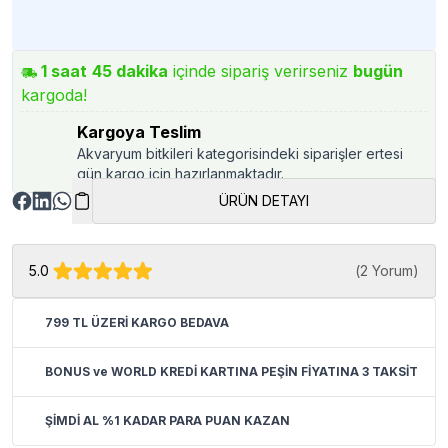
1
saat
45
dakika
içinde sipariş verirseniz
bugün
kargoda!
Kargoya Teslim
Akvaryum bitkileri kategorisindeki siparişler ertesi
gün kargo için hazırlanmaktadır.
ÜRÜN DETAYI
5.0
(
2 Yorum
)
799 TL ÜZERİ KARGO BEDAVA
BONUS ve WORLD KREDİ KARTINA PEŞİN FİYATINA 3 TAKSİT
ŞİMDİ AL %1 KADAR PARA PUAN KAZAN