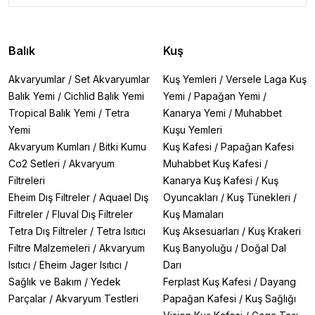
Balık
Kuş
Akvaryumlar
/
Set Akvaryumlar
Kuş Yemleri
/
Versele Laga Kuş
Balık Yemi
/
Cichlid Balık Yemi
Yemi
/
Papağan Yemi
/
Tropical Balık Yemi
/
Tetra
Kanarya Yemi
/
Muhabbet
Yemi
Kuşu Yemleri
Akvaryum Kumları
/
Bitki Kumu
Kuş Kafesi
/
Papağan Kafesi
Co2 Setleri
/
Akvaryum
Muhabbet Kuş Kafesi
/
Filtreleri
Kanarya Kuş Kafesi
/
Kuş
Eheim Dış Filtreler
/
Aquael Dış
Oyuncakları
/
Kuş Tünekleri
/
Filtreler
/
Fluval Dış Filtreler
Kuş Mamaları
Tetra Dış Filtreler
/
Tetra Isıtıcı
Kuş Aksesuarları
/
Kuş Krakeri
Filtre Malzemeleri
/
Akvaryum
Kuş Banyoluğu
/
Doğal Dal
Isıtıcı
/
Eheim Jager Isıtıcı
/
Darı
Sağlık ve Bakım
/
Yedek
Ferplast Kuş Kafesi
/
Dayang
Parçalar
/
Akvaryum Testleri
Papağan Kafesi
/
Kuş Sağlığı