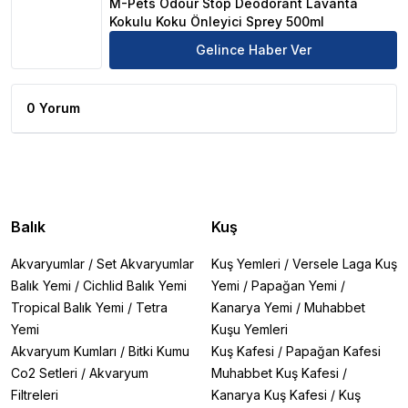
M-Pets Odour Stop Deodorant Lavanta
Kokulu Koku Önleyici Sprey 500ml
Gelince Haber Ver
0 Yorum
Balık
Kuş
Akvaryumlar
/
Set Akvaryumlar
Kuş Yemleri
/
Versele Laga Kuş
Balık Yemi
/
Cichlid Balık Yemi
Yemi
/
Papağan Yemi
/
Tropical Balık Yemi
/
Tetra
Kanarya Yemi
/
Muhabbet
Yemi
Kuşu Yemleri
Akvaryum Kumları
/
Bitki Kumu
Kuş Kafesi
/
Papağan Kafesi
Co2 Setleri
/
Akvaryum
Muhabbet Kuş Kafesi
/
Filtreleri
Kanarya Kuş Kafesi
/
Kuş