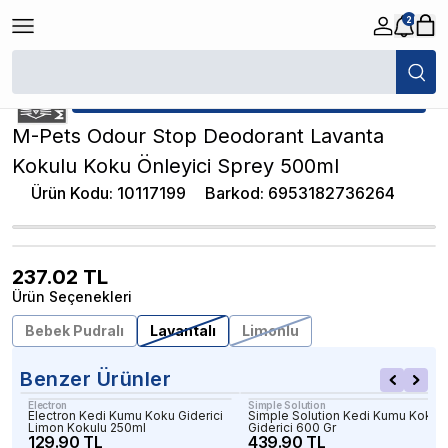
2
/
Kedi Kumu Koku Giderici
/
M-Pets Odour Stop Deodorant Lavanta Koku
★ Atakan Petshop,
M-Pets yetkili satıcısıdır.
M-Pets Odour Stop Deodorant Lavanta
Kokulu Koku Önleyici Sprey 500ml
Ürün Kodu
:
10117199
Barkod
:
6953182736264
237.02
TL
Ürün Seçenekleri
Bebek Pudralı
Lavantalı
Limonlu
Benzer Ürünler
Electron
Simple Solution
Electron Kedi Kumu Koku Giderici
Simple Solution Kedi Kumu Koku
Limon Kokulu 250ml
Giderici 600 Gr
129.90 TL
439.90 TL