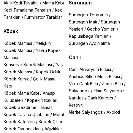
Sürüngen
Akıllı Kedi Tuvaleti
/
Mama Kabı
Kedi Tırmalama Tahtaları
/
Kedi
Sürüngen Teraryum
/
Tarakları
/
Furminator Taraklar
Sürüngen Matı
/
Sürüngen
Yemleri
/
Gecko Yemleri
/
Köpek
Kaplumbağa Yemleri
/
Köpek Maması
/
Yetişkin
Sürüngen Aydınlatma
Köpek Maması
/
Yavru Köpek
Canlı
Maması
Konserve Köpek Maması
/
Yaş
Canlı Akvaryum Bitkisi
/
Köpek Maması
/
Köpek Ödülü
Anubias Bitki
/
Moss Bitkisi
/
Köpek Kemik
/
Çelik Mama
Vitro Canlı Bitki
/
Zemin Bitki
/
Kabı
Salyangoz
/
Elma Salyangoz
Köpek Mama Kabı
/
Ahşap
Karides
/
Canlı Karides
/
Kulübeleri
/
Köpek Yatakları
Kerevit
Köpek Gezdirme Tasması
Nerite Salyangoz
/
Axolotl
Köpek Taşıma Çantaları
/
Metal
Köpek Kafesleri
/
Köpek Çitleri
Köpek Oyuncakları
/
Ağızlıklar