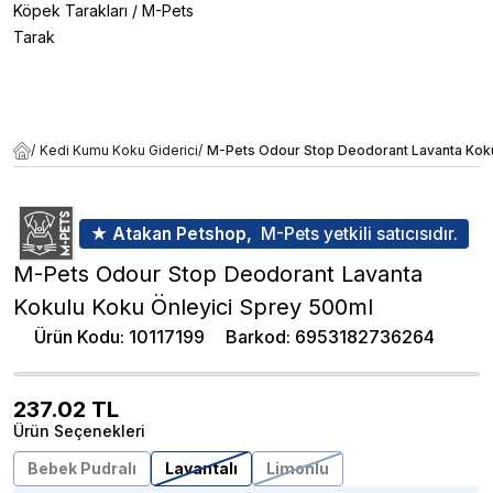
Köpek Tarakları
/
M-Pets
Tarak
/
Kedi Kumu Koku Giderici
/
M-Pets Odour Stop Deodorant Lavanta Koku
★ Atakan Petshop,
M-Pets yetkili satıcısıdır.
M-Pets Odour Stop Deodorant Lavanta
Kokulu Koku Önleyici Sprey 500ml
Ürün Kodu
:
10117199
Barkod
:
6953182736264
237.02
TL
Ürün Seçenekleri
Bebek Pudralı
Lavantalı
Limonlu