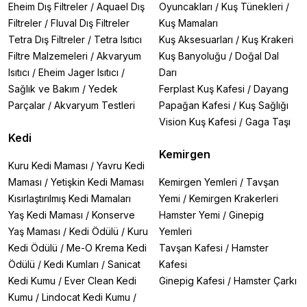
Eheim Dış Filtreler
/
Aquael Dış
Oyuncakları
/
Kuş Tünekleri
/
Filtreler
/
Fluval Dış Filtreler
Kuş Mamaları
Tetra Dış Filtreler
/
Tetra Isıtıcı
Kuş Aksesuarları
/
Kuş Krakeri
Filtre Malzemeleri
/
Akvaryum
Kuş Banyoluğu
/
Doğal Dal
Isıtıcı
/
Eheim Jager Isıtıcı
/
Darı
Sağlık ve Bakım
/
Yedek
Ferplast Kuş Kafesi
/
Dayang
Parçalar
/
Akvaryum Testleri
Papağan Kafesi
/
Kuş Sağlığı
Vision Kuş Kafesi
/
Gaga Taşı
Kedi
Kemirgen
Kuru Kedi Maması
/
Yavru Kedi
Maması
/
Yetişkin Kedi Maması
Kemirgen Yemleri
/
Tavşan
Kısırlaştırılmış Kedi Mamaları
Yemi
/
Kemirgen Krakerleri
Yaş Kedi Maması
/
Konserve
Hamster Yemi
/
Ginepig
Yaş Maması
/
Kedi Ödülü
/
Kuru
Yemleri
Kedi Ödülü
/
Me-O Krema Kedi
Tavşan Kafesi
/
Hamster
Ödülü
/
Kedi Kumları
/
Sanicat
Kafesi
Kedi Kumu
/
Ever Clean Kedi
Ginepig Kafesi
/
Hamster Çarkı
Kumu
/
Lindocat Kedi Kumu
/