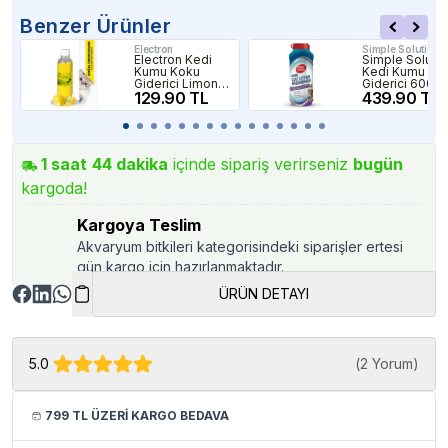
Benzer Ürünler
Electron
Simple Solution
Electron Kedi
Simple Solutio
Kumu Koku
Kedi Kumu Ko
Giderici Limon
Giderici 600 G
Kokulu 250ml
129.90 TL
439.90 TL
1
saat
44
dakika
içinde sipariş verirseniz
bugün
kargoda!
Kargoya Teslim
Akvaryum bitkileri kategorisindeki siparişler ertesi
gün kargo için hazırlanmaktadır.
ÜRÜN DETAYI
5.0
(
2 Yorum
)
799 TL ÜZERİ KARGO BEDAVA