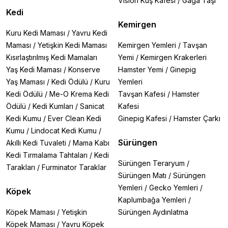
Vision Kuş Kafesi
/
Gaga Taşı
Kedi
Kemirgen
Kuru Kedi Maması
/
Yavru Kedi
Maması
/
Yetişkin Kedi Maması
Kemirgen Yemleri
/
Tavşan
Kısırlaştırılmış Kedi Mamaları
Yemi
/
Kemirgen Krakerleri
Yaş Kedi Maması
/
Konserve
Hamster Yemi
/
Ginepig
Yaş Maması
/
Kedi Ödülü
/
Kuru
Yemleri
Kedi Ödülü
/
Me-O Krema Kedi
Tavşan Kafesi
/
Hamster
Ödülü
/
Kedi Kumları
/
Sanicat
Kafesi
Kedi Kumu
/
Ever Clean Kedi
Ginepig Kafesi
/
Hamster Çarkı
Kumu
/
Lindocat Kedi Kumu
/
Sürüngen
Akıllı Kedi Tuvaleti
/
Mama Kabı
Kedi Tırmalama Tahtaları
/
Kedi
Sürüngen Teraryum
/
Tarakları
/
Furminator Taraklar
Sürüngen Matı
/
Sürüngen
Yemleri
/
Gecko Yemleri
/
Köpek
Kaplumbağa Yemleri
/
Köpek Maması
/
Yetişkin
Sürüngen Aydınlatma
Köpek Maması
/
Yavru Köpek