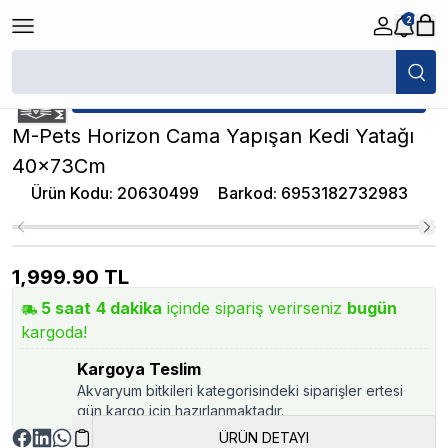
2
/
Kedi Cam Yatağı
/
M-Pets Horizon Cama Yapışan Kedi Yatağı 40x73C
★ Atakan Petshop,
M-Pets yetkili satıcısıdır.
M-Pets Horizon Cama Yapışan Kedi Yatağı
40x73Cm
Ürün Kodu
:
20630499
Barkod
:
6953182732983
1,999.90
TL
5
saat
4
dakika
içinde sipariş verirseniz
bugün
kargoda!
Kargoya Teslim
Akvaryum bitkileri kategorisindeki siparişler ertesi
gün kargo için hazırlanmaktadır.
ÜRÜN DETAYI