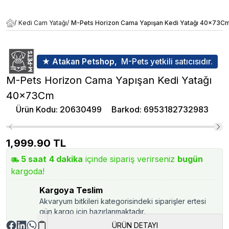
/
Kedi Cam Yatağı
/
M-Pets Horizon Cama Yapışan Kedi Yatağı 40x73C
★ Atakan Petshop,
M-Pets yetkili satıcısıdır.
M-Pets Horizon Cama Yapışan Kedi Yatağı
40x73Cm
Ürün Kodu
:
20630499
Barkod
:
6953182732983
1,999.90
TL
5
saat
4
dakika
içinde sipariş verirseniz
bugün
kargoda!
Kargoya Teslim
Akvaryum bitkileri kategorisindeki siparişler ertesi
gün kargo için hazırlanmaktadır.
ÜRÜN DETAYI