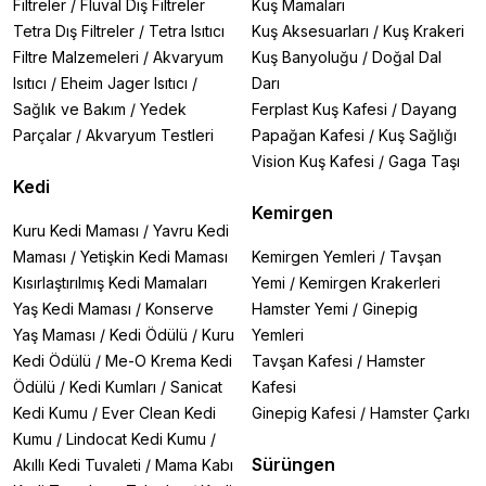
Filtreler
/
Fluval Dış Filtreler
Kuş Mamaları
Tetra Dış Filtreler
/
Tetra Isıtıcı
Kuş Aksesuarları
/
Kuş Krakeri
Filtre Malzemeleri
/
Akvaryum
Kuş Banyoluğu
/
Doğal Dal
Isıtıcı
/
Eheim Jager Isıtıcı
/
Darı
Sağlık ve Bakım
/
Yedek
Ferplast Kuş Kafesi
/
Dayang
Parçalar
/
Akvaryum Testleri
Papağan Kafesi
/
Kuş Sağlığı
Vision Kuş Kafesi
/
Gaga Taşı
Kedi
Kemirgen
Kuru Kedi Maması
/
Yavru Kedi
Maması
/
Yetişkin Kedi Maması
Kemirgen Yemleri
/
Tavşan
Kısırlaştırılmış Kedi Mamaları
Yemi
/
Kemirgen Krakerleri
Yaş Kedi Maması
/
Konserve
Hamster Yemi
/
Ginepig
Yaş Maması
/
Kedi Ödülü
/
Kuru
Yemleri
Kedi Ödülü
/
Me-O Krema Kedi
Tavşan Kafesi
/
Hamster
Ödülü
/
Kedi Kumları
/
Sanicat
Kafesi
Kedi Kumu
/
Ever Clean Kedi
Ginepig Kafesi
/
Hamster Çarkı
Kumu
/
Lindocat Kedi Kumu
/
Sürüngen
Akıllı Kedi Tuvaleti
/
Mama Kabı