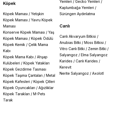
Yemleri
/
Gecko Yemleri
/
Köpek
Kaplumbağa Yemleri
/
Köpek Maması
/
Yetişkin
Sürüngen Aydınlatma
Köpek Maması
/
Yavru Köpek
Canlı
Maması
Konserve Köpek Maması
/
Yaş
Canlı Akvaryum Bitkisi
/
Köpek Maması
/
Köpek Ödülü
Anubias Bitki
/
Moss Bitkisi
/
Köpek Kemik
/
Çelik Mama
Vitro Canlı Bitki
/
Zemin Bitki
/
Kabı
Salyangoz
/
Elma Salyangoz
Köpek Mama Kabı
/
Ahşap
Karides
/
Canlı Karides
/
Kulübeleri
/
Köpek Yatakları
Kerevit
Köpek Gezdirme Tasması
Nerite Salyangoz
/
Axolotl
Köpek Taşıma Çantaları
/
Metal
Köpek Kafesleri
/
Köpek Çitleri
Köpek Oyuncakları
/
Ağızlıklar
Köpek Tarakları
/
M-Pets
Tarak