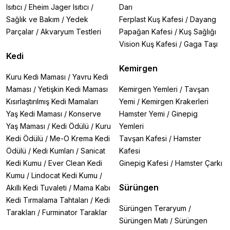
Isıtıcı
/
Eheim Jager Isıtıcı
/
Darı
Sağlık ve Bakım
/
Yedek
Ferplast Kuş Kafesi
/
Dayang
Parçalar
/
Akvaryum Testleri
Papağan Kafesi
/
Kuş Sağlığı
Vision Kuş Kafesi
/
Gaga Taşı
Kedi
Kemirgen
Kuru Kedi Maması
/
Yavru Kedi
Maması
/
Yetişkin Kedi Maması
Kemirgen Yemleri
/
Tavşan
Kısırlaştırılmış Kedi Mamaları
Yemi
/
Kemirgen Krakerleri
Yaş Kedi Maması
/
Konserve
Hamster Yemi
/
Ginepig
Yaş Maması
/
Kedi Ödülü
/
Kuru
Yemleri
Kedi Ödülü
/
Me-O Krema Kedi
Tavşan Kafesi
/
Hamster
Ödülü
/
Kedi Kumları
/
Sanicat
Kafesi
Kedi Kumu
/
Ever Clean Kedi
Ginepig Kafesi
/
Hamster Çarkı
Kumu
/
Lindocat Kedi Kumu
/
Sürüngen
Akıllı Kedi Tuvaleti
/
Mama Kabı
Kedi Tırmalama Tahtaları
/
Kedi
Sürüngen Teraryum
/
Tarakları
/
Furminator Taraklar
Sürüngen Matı
/
Sürüngen