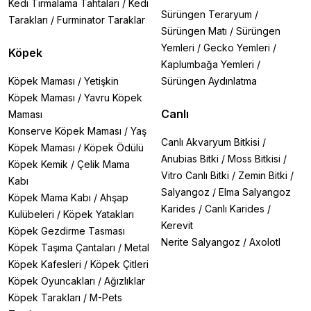
Kedi Tırmalama Tahtaları
/
Kedi
Sürüngen Teraryum
/
Tarakları
/
Furminator Taraklar
Sürüngen Matı
/
Sürüngen
Yemleri
/
Gecko Yemleri
/
Köpek
Kaplumbağa Yemleri
/
Köpek Maması
/
Yetişkin
Sürüngen Aydınlatma
Köpek Maması
/
Yavru Köpek
Canlı
Maması
Konserve Köpek Maması
/
Yaş
Canlı Akvaryum Bitkisi
/
Köpek Maması
/
Köpek Ödülü
Anubias Bitki
/
Moss Bitkisi
/
Köpek Kemik
/
Çelik Mama
Vitro Canlı Bitki
/
Zemin Bitki
/
Kabı
Salyangoz
/
Elma Salyangoz
Köpek Mama Kabı
/
Ahşap
Karides
/
Canlı Karides
/
Kulübeleri
/
Köpek Yatakları
Kerevit
Köpek Gezdirme Tasması
Nerite Salyangoz
/
Axolotl
Köpek Taşıma Çantaları
/
Metal
Köpek Kafesleri
/
Köpek Çitleri
Köpek Oyuncakları
/
Ağızlıklar
Köpek Tarakları
/
M-Pets