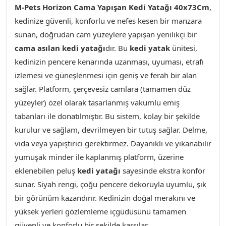
M-Pets Horizon Cama Yapışan Kedi Yatağı 40x73Cm
,
kedinize güvenli, konforlu ve nefes kesen bir manzara
sunan, doğrudan cam yüzeylere yapışan yenilikçi bir
cama asılan kedi yatağı
dır. Bu
kedi yatak
ünitesi,
kedinizin pencere kenarında uzanması, uyuması, etrafı
izlemesi ve güneşlenmesi için geniş ve ferah bir alan
sağlar. Platform, çerçevesiz camlara (tamamen düz
yüzeyler) özel olarak tasarlanmış vakumlu emiş
tabanları ile donatılmıştır. Bu sistem, kolay bir şekilde
kurulur ve sağlam, devrilmeyen bir tutuş sağlar. Delme,
vida veya yapıştırıcı gerektirmez. Dayanıklı ve yıkanabilir
yumuşak minder ile kaplanmış platform, üzerine
eklenebilen peluş
kedi yatağı
sayesinde ekstra konfor
sunar. Siyah rengi, çoğu pencere dekoruyla uyumlu, şık
bir görünüm kazandırır. Kedinizin doğal merakını ve
yüksek yerleri gözlemleme içgüdüsünü tamamen
güvenli ve konforlu bir şekilde karşılar.