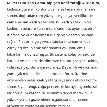
M-Pets Horizon Cama Yapışan Kedi Yatağı 40x73Cm
,
kedinize güvenli, konforlu ve nefes kesen bir manzara
sunan, doğrudan cam yüzeylere yapışan yenilikçi bir
cama asılan kedi yatağı
dır. Bu
kedi yatak
ünitesi,
kedinizin pencere kenarında uzanması, uyuması, etrafı
izlemesi ve güneşlenmesi için geniş ve ferah bir alan
sağlar. Platform, çerçevesiz camlara (tamamen düz
yüzeyler) özel olarak tasarlanmış vakumlu emiş
tabanları ile donatılmıştır. Bu sistem, kolay bir şekilde
kurulur ve sağlam, devrilmeyen bir tutuş sağlar. Delme,
vida veya yapıştırıcı gerektirmez. Dayanıklı ve yıkanabilir
yumuşak minder ile kaplanmış platform, üzerine
eklenebilen peluş
kedi yatağı
sayesinde ekstra konfor
sunar. Siyah rengi, çoğu pencere dekoruyla uyumlu, şık
bir görünüm kazandırır. Kedinizin doğal merakını ve
yüksek yerleri gözlemleme içgüdüsünü tamamen
güvenli ve konforlu bir şekilde karşılar.