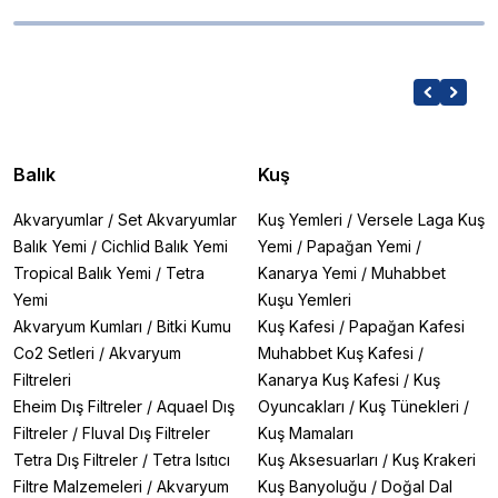
Balık
Kuş
Akvaryumlar
/
Set Akvaryumlar
Kuş Yemleri
/
Versele Laga Kuş
Balık Yemi
/
Cichlid Balık Yemi
Yemi
/
Papağan Yemi
/
Tropical Balık Yemi
/
Tetra
Kanarya Yemi
/
Muhabbet
Yemi
Kuşu Yemleri
Akvaryum Kumları
/
Bitki Kumu
Kuş Kafesi
/
Papağan Kafesi
Co2 Setleri
/
Akvaryum
Muhabbet Kuş Kafesi
/
Filtreleri
Kanarya Kuş Kafesi
/
Kuş
Eheim Dış Filtreler
/
Aquael Dış
Oyuncakları
/
Kuş Tünekleri
/
Filtreler
/
Fluval Dış Filtreler
Kuş Mamaları
Tetra Dış Filtreler
/
Tetra Isıtıcı
Kuş Aksesuarları
/
Kuş Krakeri
Filtre Malzemeleri
/
Akvaryum
Kuş Banyoluğu
/
Doğal Dal