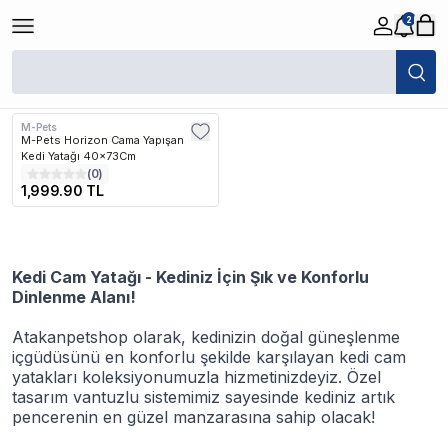
2
/
Kedi
/
Kedi Yatakları ve Yuvası
/
Kedi Cam Yatağı
Filtreler
Son Eklenen
M-Pets
M-Pets Horizon Cama Yapışan
Kedi Yatağı 40x73Cm
(
0
)
1,999.90 TL
Kedi Cam Yatağı - Kediniz İçin Şık ve Konforlu
Dinlenme Alanı!
Atakanpetshop olarak, kedinizin doğal güneşlenme
içgüdüsünü en konforlu şekilde karşılayan kedi cam
yatakları koleksiyonumuzla hizmetinizdeyiz. Özel
tasarım vantuzlu sistemimiz sayesinde kediniz artık
pencerenin en güzel manzarasına sahip olacak!