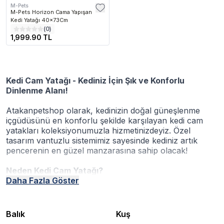
M-Pets
M-Pets Horizon Cama Yapışan
Kedi Yatağı 40x73Cm
(
0
)
1,999.90 TL
Kedi Cam Yatağı - Kediniz İçin Şık ve Konforlu
Dinlenme Alanı!
Atakanpetshop olarak, kedinizin doğal güneşlenme
içgüdüsünü en konforlu şekilde karşılayan kedi cam
yatakları koleksiyonumuzla hizmetinizdeyiz. Özel
tasarım vantuzlu sistemimiz sayesinde kediniz artık
pencerenin en güzel manzarasına sahip olacak!
Neden Kedi Cam Yatağı?
✔
Daha Fazla Göster
Güneşlenme keyfi: Kedilerin doğal güneşlenme
ihtiyacını karşılar
✔
360° manzara: Dış dünyayı güvenle izleme imkanı
✔
Hijyenik yapı: Kolay temizlenebilir cam yüzey
Balık
Kuş
✔
Konforlu tasarım: Yumuşak minderli versiyonlar