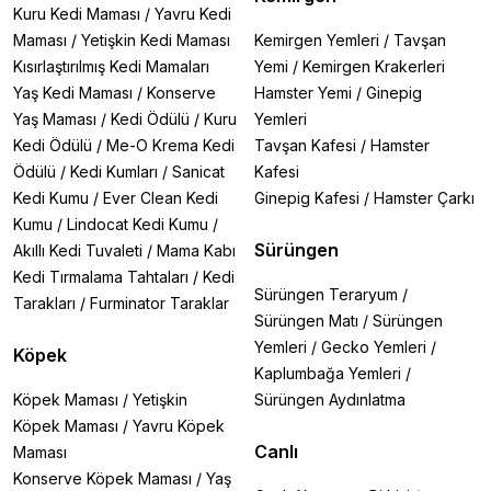
Kuru Kedi Maması
/
Yavru Kedi
Maması
/
Yetişkin Kedi Maması
Kemirgen Yemleri
/
Tavşan
Kısırlaştırılmış Kedi Mamaları
Yemi
/
Kemirgen Krakerleri
Yaş Kedi Maması
/
Konserve
Hamster Yemi
/
Ginepig
Yaş Maması
/
Kedi Ödülü
/
Kuru
Yemleri
Kedi Ödülü
/
Me-O Krema Kedi
Tavşan Kafesi
/
Hamster
Ödülü
/
Kedi Kumları
/
Sanicat
Kafesi
Kedi Kumu
/
Ever Clean Kedi
Ginepig Kafesi
/
Hamster Çarkı
Kumu
/
Lindocat Kedi Kumu
/
Sürüngen
Akıllı Kedi Tuvaleti
/
Mama Kabı
Kedi Tırmalama Tahtaları
/
Kedi
Sürüngen Teraryum
/
Tarakları
/
Furminator Taraklar
Sürüngen Matı
/
Sürüngen
Yemleri
/
Gecko Yemleri
/
Köpek
Kaplumbağa Yemleri
/
Köpek Maması
/
Yetişkin
Sürüngen Aydınlatma
Köpek Maması
/
Yavru Köpek
Canlı
Maması
Konserve Köpek Maması
/
Yaş