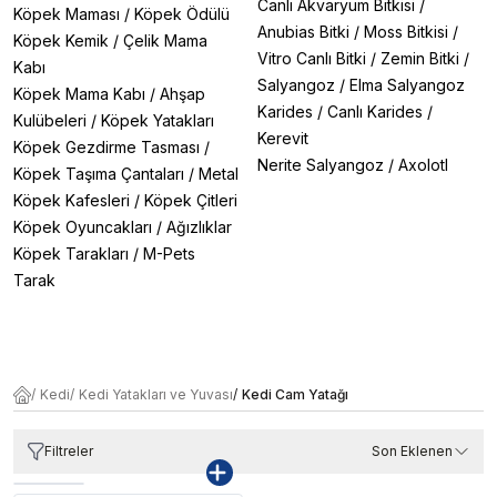
Canlı Akvaryum Bitkisi
/
Köpek Maması
/
Köpek Ödülü
Anubias Bitki
/
Moss Bitkisi
/
Köpek Kemik
/
Çelik Mama
Vitro Canlı Bitki
/
Zemin Bitki
/
Kabı
Salyangoz
/
Elma Salyangoz
Köpek Mama Kabı
/
Ahşap
Karides
/
Canlı Karides
/
Kulübeleri
/
Köpek Yatakları
Kerevit
Köpek Gezdirme Tasması
/
Nerite Salyangoz
/
Axolotl
Köpek Taşıma Çantaları
/
Metal
Köpek Kafesleri
/
Köpek Çitleri
Köpek Oyuncakları
/
Ağızlıklar
Köpek Tarakları
/
M-Pets
Tarak
/
Kedi
/
Kedi Yatakları ve Yuvası
/
Kedi Cam Yatağı
Filtreler
Son Eklenen