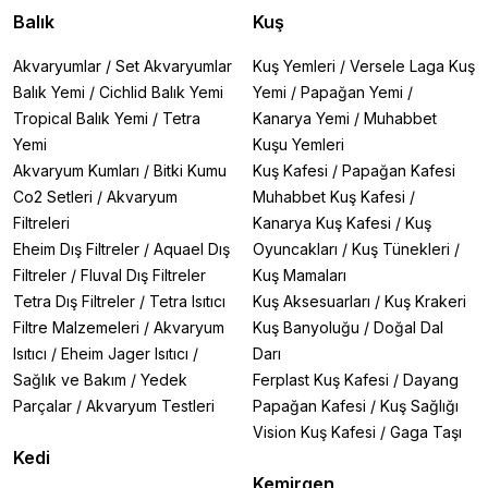
Balık
Kuş
Akvaryumlar
/
Set Akvaryumlar
Kuş Yemleri
/
Versele Laga Kuş
Balık Yemi
/
Cichlid Balık Yemi
Yemi
/
Papağan Yemi
/
Tropical Balık Yemi
/
Tetra
Kanarya Yemi
/
Muhabbet
Yemi
Kuşu Yemleri
Akvaryum Kumları
/
Bitki Kumu
Kuş Kafesi
/
Papağan Kafesi
Co2 Setleri
/
Akvaryum
Muhabbet Kuş Kafesi
/
Filtreleri
Kanarya Kuş Kafesi
/
Kuş
Eheim Dış Filtreler
/
Aquael Dış
Oyuncakları
/
Kuş Tünekleri
/
Filtreler
/
Fluval Dış Filtreler
Kuş Mamaları
Tetra Dış Filtreler
/
Tetra Isıtıcı
Kuş Aksesuarları
/
Kuş Krakeri
Filtre Malzemeleri
/
Akvaryum
Kuş Banyoluğu
/
Doğal Dal
Isıtıcı
/
Eheim Jager Isıtıcı
/
Darı
Sağlık ve Bakım
/
Yedek
Ferplast Kuş Kafesi
/
Dayang
Parçalar
/
Akvaryum Testleri
Papağan Kafesi
/
Kuş Sağlığı
Vision Kuş Kafesi
/
Gaga Taşı
Kedi
Kemirgen