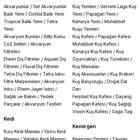
✔
Dayanıklı malzeme: Kaliteli plexiglass ve güçlü
Akvaryumlar
/
Set Akvaryumlar
Kuş Yemleri
/
Versele Laga Kuş
vantuzlar
Balık Yemi
/
Cichlid Balık Yemi
Yemi
/
Papağan Yemi
/
Tropical Balık Yemi
/
Tetra
Kanarya Yemi
/
Muhabbet
Öne Çıkan Özellikler
1. Ultra Güvenli Vantuz Sistemi
Yemi
Kuşu Yemleri
4'lü güçlendirilmiş vantuz teknolojisi
Akvaryum Kumları
/
Bitki Kumu
Kuş Kafesi
/
Papağan Kafesi
15 kg'a kadar taşıma kapasitesi
Co2 Setleri
/
Akvaryum
Muhabbet Kuş Kafesi
/
Kaymaz yüzey tasarımı
Filtreleri
Kanarya Kuş Kafesi
/
Kuş
Eheim Dış Filtreler
/
Aquael Dış
Oyuncakları
/
Kuş Tünekleri
/
2. Premium Konfor
Çıkarılabilir yumuşak minder opsiyonu
Filtreler
/
Fluval Dış Filtreler
Kuş Mamaları
Ortopedik köpük destekli modeller
Tetra Dış Filtreler
/
Tetra Isıtıcı
Kuş Aksesuarları
/
Kuş Krakeri
Yıkanabilir kumaş seçenekleri
Filtre Malzemeleri
/
Akvaryum
Kuş Banyoluğu
/
Doğal Dal
Isıtıcı
/
Eheim Jager Isıtıcı
/
Darı
3. Şık ve Modern Tasarım
Sağlık ve Bakım
/
Yedek
Ferplast Kuş Kafesi
/
Dayang
Şeffaf ve füme renk alternatifleri
Parçalar
/
Akvaryum Testleri
Papağan Kafesi
/
Kuş Sağlığı
Minimalist çerçevesiz modeller
Vision Kuş Kafesi
/
Gaga Taşı
Ev dekoruna uyumlu estetik görünüm
Kedi
Kediniz İçin Doğru Cam Yatağı Seçimi
Kemirgen
🔹
Küçük ırklar için: 40x30 cm boyutlar
Kuru Kedi Maması
/
Yavru Kedi
🔹
Orta boy kediler için: 50x40 cm boyutlar
Maması
/
Yetişkin Kedi Maması
Kemirgen Yemleri
/
Tavşan