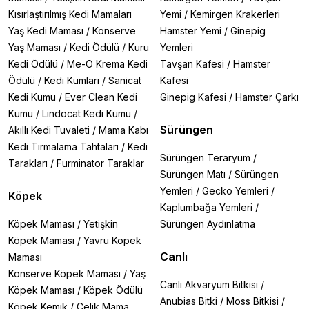
🔹
Büyük ırklar için: 60x50 cm geniş modeller
Kısırlaştırılmış Kedi Mamaları
Yemi
/
Kemirgen Krakerleri
🔹
Ekstra konfor isteyenler: Minderli versiyonlar
Yaş Kedi Maması
/
Konserve
Hamster Yemi
/
Ginepig
Kullanıcılarımız Ne Diyor?
Yaş Maması
/
Kedi Ödülü
/
Kuru
Yemleri
"British Shorthair kedim artık pencereden ayrılmıyor!
Kedi Ödülü
/
Me-O Krema Kedi
Tavşan Kafesi
/
Hamster
Minderli model sayesinde saatlerce mutlu mesut
Ödülü
/
Kedi Kumları
/
Sanicat
Kafesi
güneşleniyor." - Ayşe T.
Kedi Kumu
/
Ever Clean Kedi
Ginepig Kafesi
/
Hamster Çarkı
Kedinizin yeni favori noktasını keşfedin! Şimdi sipariş
verin, 1-3 iş günü içinde kapınızda olsun.
Kumu
/
Lindocat Kedi Kumu
/
Sürüngen
Akıllı Kedi Tuvaleti
/
Mama Kabı
Sıkça Sorulan Sorular:
Kedi Tırmalama Tahtaları
/
Kedi
❓
Minder yıkanabilir mi?
Sürüngen Teraryum
/
Tarakları
/
Furminator Taraklar
Evet, tüm minderler makinede yıkanabilir özelliktedir.
Sürüngen Matı
/
Sürüngen
❓
Kargo süresi ne kadar?
Yemleri
/
Gecko Yemleri
/
Köpek
İstanbul için 24 saat, diğer şehirler için 1-3 iş günüdür.
Kaplumbağa Yemleri
/
Köpek Maması
/
Yetişkin
Sürüngen Aydınlatma
Köpek Maması
/
Yavru Köpek
Canlı
Maması
Konserve Köpek Maması
/
Yaş
Canlı Akvaryum Bitkisi
/
Köpek Maması
/
Köpek Ödülü
Anubias Bitki
/
Moss Bitkisi
/
Köpek Kemik
/
Çelik Mama