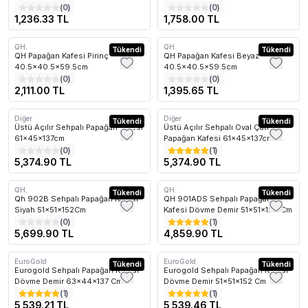
(
0
)
(
0
)
1,236.33 TL
1,758.00 TL
QH.
QH.
Kargo Bedava
Tükendi
Kargo Bedava
Tükendi
QH Papağan Kafesi Pirinç
QH Papağan Kafesi Beyaz
40.5x40.5x59.5cm
40.5x40.5x59.5cm
(
0
)
(
0
)
2,111.00 TL
1,395.65 TL
Diğer
Diğer
Kargo Bedava
Tükendi
Kargo Bedava
Tükendi
Üstü Açılır Sehpalı Papağan Kafesi
Üstü Açılır Sehpalı Oval Çatı
61x45x137cm
Papağan Kafesi 61x45x137cm
(
0
)
(
1
)
5,374.90 TL
5,374.90 TL
QH.
QH.
Kargo Bedava
Tükendi
Tükendi
Qh 902B Sehpalı Papağan Kafesi
QH 901ADS Sehpalı Papağan
Siyah 51x51x152Cm
Kafesi Dövme Demir 51x51x129 Cm
(
0
)
(
1
)
5,699.90 TL
4,859.90 TL
EuroGold
EuroGold
Tükendi
Tükendi
Eurogold Sehpalı Papağan Kafesi
Eurogold Sehpalı Papağan Kafesi
Dövme Demir 63x44x137 Cm
Dövme Demir 51x51x152 Cm
(
1
)
(
1
)
5,539.21 TL
5,539.46 TL