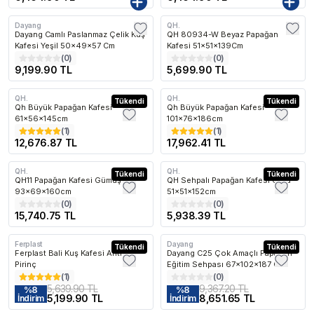
Dayang
QH.
Kargo Bedava
Dayang Camlı Paslanmaz Çelik Kuş
QH 80934-W Beyaz Papağan
Kafesi Yeşil 50x49x57 Cm
Kafesi 51x51x139Cm
(
0
)
(
0
)
9,199.90 TL
5,699.90 TL
QH.
QH.
Kargo Bedava
Tükendi
Kargo Bedava
Tükendi
Qh Büyük Papağan Kafesi
Qh Büyük Papağan Kafesi
61x56x145cm
101x76x186cm
(
1
)
(
1
)
12,676.87 TL
17,962.41 TL
QH.
QH.
Kargo Bedava
Tükendi
Kargo Bedava
Tükendi
QH11 Papağan Kafesi Gümüş Gri
QH Sehpalı Papağan Kafesi Gold
93x69x160cm
51x51x152cm
(
0
)
(
0
)
15,740.75 TL
5,938.39 TL
Ferplast
Dayang
Kargo Bedava
Tükendi
Kargo Bedava
Tükendi
Ferplast Bali Kuş Kafesi Antik
Dayang C25 Çok Amaçlı Papağan
Pirinç
Eğitim Sehpası 67x102x187 Cm
(
1
)
(
0
)
5,639.90 TL
9,367.20 TL
%
8
%
8
5,199.90 TL
8,651.65 TL
İndirim
İndirim