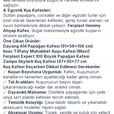
100
devasa boyutuyla özgürce hareket etmelerini
sağlıyor.
4. Egzotik Kuş Kafesleri
Sultan papağanı, cockatiel ve diğer egzotik türler için
özel olarak tasarlanan kafesler, geniş tünek alanları ve
oyun bölmeleriyle dikkat çekiyor.
Ferplast Hemmy
Ahşap Kafes
, doğal malzemesiyle egzotik kuşların
stresini azaltıyor.
Öne Çıkan Ürünler:
Dayang A14 Papağan Kafesi (61x56x156 cm)
Imac Tiffany Muhabbet Kuşu Kafesi (Mavi)
Ferplast Expert 100 Büyük Papağan Kafesi
Zampa Skylark Kuş Kafesi (47x30x77 cm
Kuş Kafesi Seçerken Dikkat Edilmesi Gerekenler
✅
Kuşun Boyutuna Uygunluk:
Kafes, kuşunuzun
kanatlarını tamamen açabileceği kadar geniş olmalı.
✅
Tel Aralıkları:
Kuşunuzun başını dışarı
çıkaramayacağı kadar dar aralıklı olmalı.
✅
Dayanıklı Malzeme:
Özellikle papağanlar için çelik
veya sert plastik kafesler tercih edilmeli.
✅
Temizlik Kolaylığı:
Çıkarılabilir tabanlı ve yıkanabilir
aksesuarlı modeller hijyen sağlar.
✅
Aksesuar Uyumu:
Tünek, yemlik ve suluk için yeterli