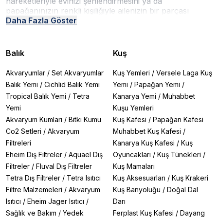
hareketleriyle evinizi şenlendirmesini ya da
papağanınızın renkli kişiliğiyle ailenizin bir parçası
olmasını istiyorsanız, doğru kafes seçimi çok önemli.
Daha Fazla Göster
Neden Atakan Pet Shop'tan Kuş Kafesi Almalısınız?
✔
Türe Özel Tasarımlar:
Kanarya, muhabbet kuşu,
papağan ve egzotik türler için özel olarak geliştirilmiş
Balık
Kuş
modeller.
✔
Sağlıklı Malzemeler:
Paslanmaz çelik, BPA
Akvaryumlar
/
Set Akvaryumlar
Kuş Yemleri
/
Versele Laga Kuş
içermeyen plastik ve doğal ahşap seçenekleriyle
Balık Yemi
/
Cichlid Balık Yemi
Yemi
/
Papağan Yemi
/
güvenli yaşam alanları.
Tropical Balık Yemi
/
Tetra
Kanarya Yemi
/
Muhabbet
✔
Konforlu Yaşam Alanı:
Kuşunuzun rahatça
uçabileceği, oynayabileceği ve dinlenebileceği geniş
Yemi
Kuşu Yemleri
hacimli kafesler.
Akvaryum Kumları
/
Bitki Kumu
Kuş Kafesi
/
Papağan Kafesi
✔
Pratik Kullanım:
Sökülüp takılabilir tabanlar, kolay
Co2 Setleri
/
Akvaryum
Muhabbet Kuş Kafesi
/
temizlenen yemlikler ve ergonomik tasarımlar.
Filtreleri
Kanarya Kuş Kafesi
/
Kuş
✔
Şık ve Modern Tasarımlar:
Ev dekorunuza uyum
Eheim Dış Filtreler
/
Aquael Dış
Oyuncakları
/
Kuş Tünekleri
/
sağlayacak minimalist, vintage veya modern stillerde
seçenekler.
Filtreler
/
Fluval Dış Filtreler
Kuş Mamaları
Kuş Türlerine Göre Kafes Seçenekleri
Tetra Dış Filtreler
/
Tetra Isıtıcı
Kuş Aksesuarları
/
Kuş Krakeri
1. Kanarya Kafesleri
Filtre Malzemeleri
/
Akvaryum
Kuş Banyoluğu
/
Doğal Dal
Kanaryaların özgürce ötebilmesi ve hareket edebilmesi
Isıtıcı
/
Eheim Jager Isıtıcı
/
Darı
için geniş, yatay tasarımlı kafesler idealidir.
Imac
Sağlık ve Bakım
/
Yedek
Ferplast Kuş Kafesi
/
Dayang
Carlotta ve Ginevra
serileri, şık görünümleri ve ferah