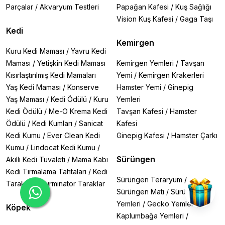
iç hacimleriyle kanaryalarınız için mükemmel bir seçim.
Parçalar
/
Akvaryum Testleri
Papağan Kafesi
/
Kuş Sağlığı
Özellikle sehpa üzerine konumlandırılabilen
Imac Sofia
Vision Kuş Kafesi
/
Gaga Taşı
ve Matilde
modelleri, dekoratif görünümleriyle evinize
Kedi
ayrı bir hava katıyor.
Kemirgen
2. Muhabbet Kuşu Kafesleri
Kuru Kedi Maması
/
Yavru Kedi
Muhabbet kuşları enerjik ve oyuncu canlılardır. Bu
Maması
/
Yetişkin Kedi Maması
Kemirgen Yemleri
/
Tavşan
nedenle tırmanma çubukları, oyun alanları ve geniş
Kısırlaştırılmış Kedi Mamaları
Yemi
/
Kemirgen Krakerleri
uçuş mesafesi sunan kafesler tercih edilmelidir.
Imac
Tiffany Mavi Kafes
Yaş Kedi Maması
/
Konserve
, renkli tasarımıyla kuşunuzun
Hamster Yemi
/
Ginepig
dikkatini çekerken,
Ferplast Bali ve Diva
serileri pratik
Yaş Maması
/
Kedi Ödülü
/
Kuru
Yemleri
kullanımıyla öne çıkıyor.
Kedi Ödülü
/
Me-O Krema Kedi
Tavşan Kafesi
/
Hamster
3. Papağan Kafesleri
Ödülü
/
Kedi Kumları
/
Sanicat
Kafesi
Papağanlar güçlü gagalarıyla bilinir; bu yüzden sağlam,
Kedi Kumu
/
Ever Clean Kedi
Ginepig Kafesi
/
Hamster Çarkı
metal çubuklu ve geniş alanlı kafeslere ihtiyaç
duyarlar.
Kumu
/
Lindocat Kedi Kumu
Dayang A14 Ayaklı Eğitim Kafesi
/
, büyük
papağanlar için ideal bir seçenekken,
Ferplast Expert
Sürüngen
Akıllı Kedi Tuvaleti
/
Mama Kabı
100
devasa boyutuyla özgürce hareket etmelerini
Kedi Tırmalama Tahtaları
/
Kedi
sağlıyor.
Sürüngen Teraryum
/
Tarakları
/
Furminator Taraklar
4. Egzotik Kuş Kafesleri
Sürüngen Matı
/
Sürüngen
Sultan papağanı, cockatiel ve diğer egzotik türler için
Yemleri
/
Gecko Yemleri
/
Köpek
özel olarak tasarlanan kafesler, geniş tünek alanları ve
Kaplumbağa Yemleri
/
oyun bölmeleriyle dikkat çekiyor.
Ferplast Hemmy