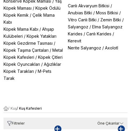
Konserve Köpek Maması
/
Yaş
Canlı Akvaryum Bitkisi
/
Köpek Maması
/
Köpek Ödülü
Anubias Bitki
/
Moss Bitkisi
/
Köpek Kemik
/
Çelik Mama
Vitro Canlı Bitki
/
Zemin Bitki
/
Kabı
Salyangoz
/
Elma Salyangoz
Köpek Mama Kabı
/
Ahşap
Karides
/
Canlı Karides
/
Kulübeleri
/
Köpek Yatakları
Kerevit
Köpek Gezdirme Tasması
/
Nerite Salyangoz
/
Axolotl
Köpek Taşıma Çantaları
/
Metal
Köpek Kafesleri
/
Köpek Çitleri
Köpek Oyuncakları
/
Ağızlıklar
Köpek Tarakları
/
M-Pets
Tarak
/
Kuş
/
Kuş Kafesleri
Filtreler
Öne Çıkanlar