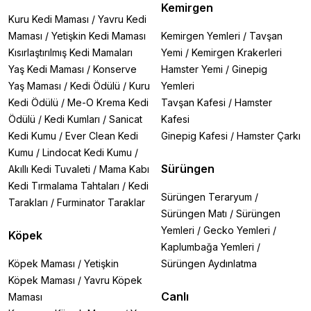
Kemirgen
Kuru Kedi Maması
/
Yavru Kedi
Maması
/
Yetişkin Kedi Maması
Kemirgen Yemleri
/
Tavşan
Kısırlaştırılmış Kedi Mamaları
Yemi
/
Kemirgen Krakerleri
Yaş Kedi Maması
/
Konserve
Hamster Yemi
/
Ginepig
Yaş Maması
/
Kedi Ödülü
/
Kuru
Yemleri
Kedi Ödülü
/
Me-O Krema Kedi
Tavşan Kafesi
/
Hamster
Ödülü
/
Kedi Kumları
/
Sanicat
Kafesi
Kedi Kumu
/
Ever Clean Kedi
Ginepig Kafesi
/
Hamster Çarkı
Kumu
/
Lindocat Kedi Kumu
/
Sürüngen
Akıllı Kedi Tuvaleti
/
Mama Kabı
Kedi Tırmalama Tahtaları
/
Kedi
Sürüngen Teraryum
/
Tarakları
/
Furminator Taraklar
Sürüngen Matı
/
Sürüngen
Yemleri
/
Gecko Yemleri
/
Köpek
Kaplumbağa Yemleri
/
Köpek Maması
/
Yetişkin
Sürüngen Aydınlatma
Köpek Maması
/
Yavru Köpek
Canlı
Maması