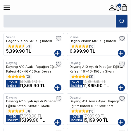
2
/
Kuş
/
Kuş Kafesleri
Filtreler
Öne Çıkanlar
Vision
Vision
Kargo Bedava
Kargo Bedava
Hagen Vision S01 Kuş Kafesi
Hagen Vision M01 Kuş Kafesi
(
7
)
(
2
)
5,399.90 TL
6,999.90 TL
Dayang
Dayang
Kargo Bedava
Kargo Bedava
Dayang A10 Ayaklı Papağan Eğitim
Dayang A10 Ayaklı Papağan Eğitim
Kafesi 46x46x156cm Beyaz
Kafesi 46x46x156cm Siyah
(
2
)
(
3
)
14,869.90 TL
14,869.90 TL
%
20
%
20
11,869.90 TL
11,869.90 TL
İndirim
İndirim
Dayang
Dayang
Kargo Bedava
Kargo Bedava
Dayang A11 Siyah Ayaklı Papağan
Dayang A11 Beyaz Ayaklı Papağan
Eğitim Kafesi 61x56x165cm
Eğitim Kafesi 61x56x165cm
(
3
)
(
2
)
17,999.90 TL
17,999.90 TL
%
16
%
16
15,199.90 TL
15,199.90 TL
İndirim
İndirim