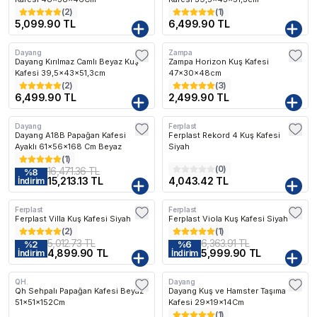
(
2
)
(
1
)
5,099.90 TL
6,499.90 TL
Dayang
Zampa
Kargo Bedava
Kargo Bedava
Dayang Kırılmaz Camlı Beyaz Kuş
Zampa Horizon Kuş Kafesi
Kafesi 39,5x43x51,3cm
47x30x48cm
(
2
)
(
3
)
6,499.90 TL
2,499.90 TL
Dayang
Ferplast
Kargo Bedava
Kargo Bedava
Dayang A18B Papağan Kafesi
Ferplast Rekord 4 Kuş Kafesi
Ayaklı 61x56x168 Cm Beyaz
Siyah
(
1
)
(
0
)
16,471.36 TL
%
8
15,213.13 TL
4,043.42 TL
İndirim
Ferplast
Ferplast
Kargo Bedava
Kargo Bedava
Ferplast Villa Kuş Kafesi Siyah
Ferplast Viola Kuş Kafesi Siyah
(
2
)
(
1
)
5,012.73 TL
6,363.91 TL
%
2
%
6
4,899.90 TL
5,999.90 TL
İndirim
İndirim
QH.
Dayang
Kargo Bedava
Qh Sehpalı Papağan Kafesi Beyaz
Dayang Kuş ve Hamster Taşıma
51x51x152Cm
Kafesi 29x19x14Cm
(
1
)