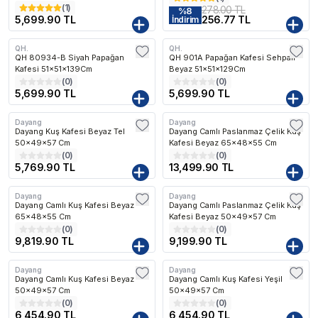
(
1
)
278.00 TL
%
8
5,699.90 TL
256.77 TL
İndirim
QH.
QH.
Kargo Bedava
Kargo Bedava
QH 80934-B Siyah Papağan
QH 901A Papağan Kafesi Sehpalı
Kafesi 51x51x139Cm
Beyaz 51x51x129Cm
(
0
)
(
0
)
5,699.90 TL
5,699.90 TL
Dayang
Dayang
Dayang Kuş Kafesi Beyaz Tel
Dayang Camlı Paslanmaz Çelik Kuş
50x49x57 Cm
Kafesi Beyaz 65x48x55 Cm
(
0
)
(
0
)
5,769.90 TL
13,499.90 TL
Dayang
Dayang
Dayang Camlı Kuş Kafesi Beyaz
Dayang Camlı Paslanmaz Çelik Kuş
65x48x55 Cm
Kafesi Beyaz 50x49x57 Cm
(
0
)
(
0
)
9,819.90 TL
9,199.90 TL
Dayang
Dayang
Dayang Camlı Kuş Kafesi Beyaz
Dayang Camlı Kuş Kafesi Yeşil
50x49x57 Cm
50x49x57 Cm
(
0
)
(
0
)
6,454.90 TL
6,454.90 TL