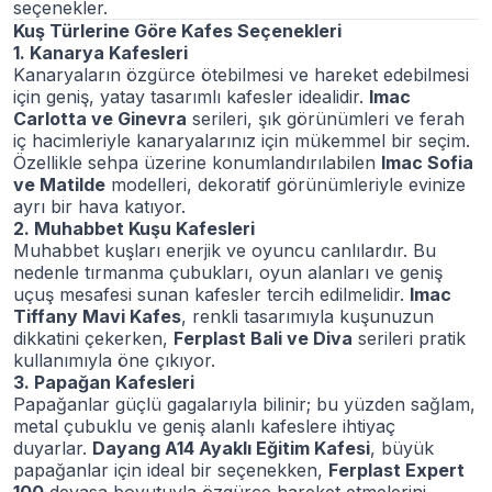
seçenekler.
Kuş Türlerine Göre Kafes Seçenekleri
1. Kanarya Kafesleri
Kanaryaların özgürce ötebilmesi ve hareket edebilmesi
için geniş, yatay tasarımlı kafesler idealidir.
Imac
Carlotta ve Ginevra
serileri, şık görünümleri ve ferah
iç hacimleriyle kanaryalarınız için mükemmel bir seçim.
Özellikle sehpa üzerine konumlandırılabilen
Imac Sofia
ve Matilde
modelleri, dekoratif görünümleriyle evinize
ayrı bir hava katıyor.
2. Muhabbet Kuşu Kafesleri
Muhabbet kuşları enerjik ve oyuncu canlılardır. Bu
nedenle tırmanma çubukları, oyun alanları ve geniş
uçuş mesafesi sunan kafesler tercih edilmelidir.
Imac
Tiffany Mavi Kafes
, renkli tasarımıyla kuşunuzun
dikkatini çekerken,
Ferplast Bali ve Diva
serileri pratik
kullanımıyla öne çıkıyor.
3. Papağan Kafesleri
Papağanlar güçlü gagalarıyla bilinir; bu yüzden sağlam,
metal çubuklu ve geniş alanlı kafeslere ihtiyaç
duyarlar.
Dayang A14 Ayaklı Eğitim Kafesi
, büyük
papağanlar için ideal bir seçenekken,
Ferplast Expert