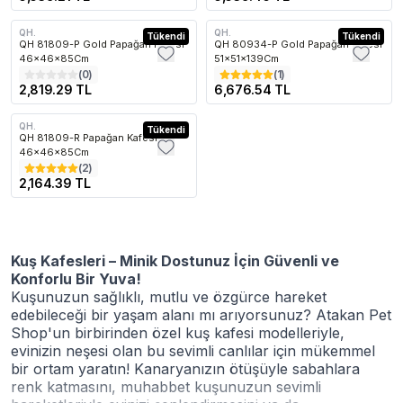
QH.
QH.
Kargo Bedava
Tükendi
Kargo Bedava
Tükendi
QH 81809-P Gold Papağan Kafesi
QH 80934-P Gold Papağan Kafesi
46x46x85Cm
51x51x139Cm
(
0
)
(
1
)
2,819.29 TL
6,676.54 TL
QH.
Kargo Bedava
Tükendi
QH 81809-R Papağan Kafesi
46x46x85Cm
(
2
)
2,164.39 TL
Kuş Kafesleri – Minik Dostunuz İçin Güvenli ve
Konforlu Bir Yuva!
Kuşunuzun sağlıklı, mutlu ve özgürce hareket
edebileceği bir yaşam alanı mı arıyorsunuz? Atakan Pet
Shop'un birbirinden özel kuş kafesi modelleriyle,
evinizin neşesi olan bu sevimli canlılar için mükemmel
bir ortam yaratın! Kanaryanızın ötüşüyle sabahlara
renk katmasını, muhabbet kuşunuzun sevimli