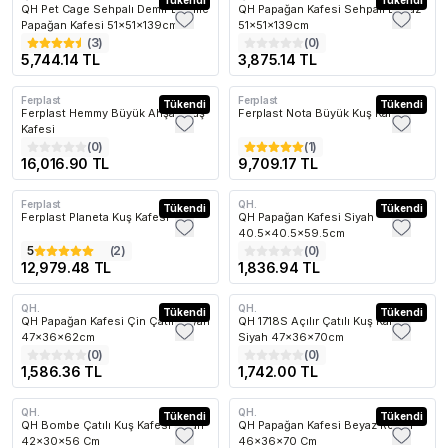
Kargo Bedava
Tükendi
Kargo Bedava
Tükendi
QH Pet Cage Sehpalı Demir Dövme
QH Papağan Kafesi Sehpalı Beyaz
Papağan Kafesi 51x51x139cm
51x51x139cm
(
3
)
(
0
)
5,744.14 TL
3,875.14 TL
Ferplast
Ferplast
Kargo Bedava
Tükendi
Kargo Bedava
Tükendi
Ferplast Hemmy Büyük Ahşap Kuş
Ferplast Nota Büyük Kuş Kafesi
Kafesi
(
0
)
(
1
)
16,016.90 TL
9,709.17 TL
Ferplast
QH.
Kargo Bedava
Tükendi
Kargo Bedava
Tükendi
Ferplast Planeta Kuş Kafesi
QH Papağan Kafesi Siyah
40.5x40.5x59.5cm
5
(
2
)
(
0
)
12,979.48 TL
1,836.94 TL
QH.
QH.
Kargo Bedava
Tükendi
Kargo Bedava
Tükendi
QH Papağan Kafesi Çin Çatılı Siyah
QH 1718S Açılır Çatılı Kuş Kafesi
47x36x62cm
Siyah 47x36x70cm
(
0
)
(
0
)
1,586.36 TL
1,742.00 TL
QH.
QH.
Kargo Bedava
Tükendi
Kargo Bedava
Tükendi
QH Bombe Çatılı Kuş Kafesi Siyah
QH Papağan Kafesi Beyaz Renkli
42x30x56 Cm
46x36x70 Cm