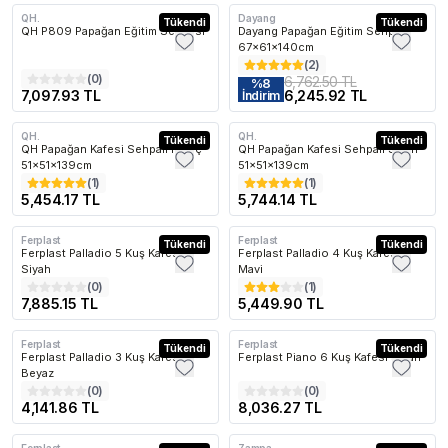
QH.
Dayang
Kargo Bedava
Tükendi
Kargo Bedava
Tükendi
QH P809 Papağan Eğitim Sehpası
Dayang Papağan Eğitim Sehpası
67x61x140cm
(
2
)
(
0
)
6,762.50 TL
%
8
7,097.93 TL
6,245.92 TL
İndirim
QH.
QH.
Kargo Bedava
Tükendi
Kargo Bedava
Tükendi
QH Papağan Kafesi Sehpalı Pirinç
QH Papağan Kafesi Sehpalı Siyah
51x51x139cm
51x51x139cm
(
1
)
(
1
)
5,454.17 TL
5,744.14 TL
Ferplast
Ferplast
Kargo Bedava
Tükendi
Kargo Bedava
Tükendi
Ferplast Palladio 5 Kuş Kafesi
Ferplast Palladio 4 Kuş Kafesi
Siyah
Mavi
(
0
)
(
1
)
7,885.15 TL
5,449.90 TL
Ferplast
Ferplast
Kargo Bedava
Tükendi
Kargo Bedava
Tükendi
Ferplast Palladio 3 Kuş Kafesi
Ferplast Piano 6 Kuş Kafesi Siyah
Beyaz
(
0
)
(
0
)
4,141.86 TL
8,036.27 TL