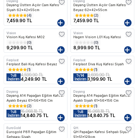
Dayang
Dayang
Kargo Bedava
Kargo Bedava
Dayang Üstten Açılır Cam Kafes
Dayang Üstten Açılır Cam Kafes
Siyah 62*42*55cm
Beyaz 62*42*55cm
(
4
)
(
2
)
7,459.90 TL
7,459.90 TL
Vision
Vision
Kargo Bedava
Kargo Bedava
Vision Kuş Kafesi M02
Hagen Vision L01 Kuş Kafesi
(
0
)
(
0
)
9,299.90 TL
8,999.90 TL
Ferplast
Ferplast
Kargo Bedava
Kargo Bedava
Ferplast Bali Kuş Kafesi Beyaz
Ferplast Diva Kuş Kafesi Siyah
(
1
)
(
1
)
4,599.90 TL
3,699.90 TL
%
8
%
14
4,249.90 TL
3,199.90 TL
İndirim
İndirim
Dayang
Dayang
Kargo Bedava
Kargo Bedava
Dayang A14 Papağan Eğitim Kafesi
Dayang A14 Papağan Eğitim Kafesi
Ayaklı Beyaz 61x56x156 Cm
Ayaklı Siyah 61x56x156 Cm
(
2
)
(
1
)
16,068.18 TL
16,068.18 TL
%
8
%
8
14,840.75 TL
14,840.75 TL
İndirim
İndirim
EuroGold
QH.
Kargo Bedava
Kargo Bedava
Eurogold P811 Papağan Eğitim
QH Papağan Kafesi Sehpalı Siyah
Sehpası Siyah
51x51x129cm