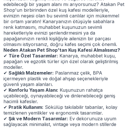
edebileceği bir yaşam alanı mı arıyorsunuz? Atakan Pet
Shop'un birbirinden özel kuş kafesi modelleriyle,
evinizin neşesi olan bu sevimli canlılar için mükemmel
bir ortam yaratın! Kanaryanızın ötüşüyle sabahlara
renk katmasını, muhabbet kuşunuzun sevimli
hareketleriyle evinizi şenlendirmesini ya da
papağanınızın renkli kişiliğiyle ailenizin bir parçası
olmasını istiyorsanız, doğru kafes seçimi çok önemli.
Neden Atakan Pet Shop'tan Kuş Kafesi Almalısınız?
✔
Türe Özel Tasarımlar:
Kanarya, muhabbet kuşu,
papağan ve egzotik türler için özel olarak geliştirilmiş
modeller.
✔
Sağlıklı Malzemeler:
Paslanmaz çelik, BPA
içermeyen plastik ve doğal ahşap seçenekleriyle
güvenli yaşam alanları.
✔
Konforlu Yaşam Alanı:
Kuşunuzun rahatça
uçabileceği, oynayabileceği ve dinlenebileceği geniş
hacimli kafesler.
✔
Pratik Kullanım:
Sökülüp takılabilir tabanlar, kolay
temizlenen yemlikler ve ergonomik tasarımlar.
✔
Şık ve Modern Tasarımlar:
Ev dekorunuza uyum
sağlayacak minimalist, vintage veya modern stillerde