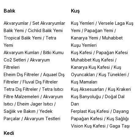
Balık
Kuş
Akvaryumlar
/
Set Akvaryumlar
Kuş Yemleri
/
Versele Laga Kuş
Balık Yemi
/
Cichlid Balık Yemi
Yemi
/
Papağan Yemi
/
Tropical Balık Yemi
/
Tetra
Kanarya Yemi
/
Muhabbet
Yemi
Kuşu Yemleri
Akvaryum Kumları
/
Bitki Kumu
Kuş Kafesi
/
Papağan Kafesi
Co2 Setleri
/
Akvaryum
Muhabbet Kuş Kafesi
/
Filtreleri
Kanarya Kuş Kafesi
/
Kuş
Eheim Dış Filtreler
/
Aquael Dış
Oyuncakları
/
Kuş Tünekleri
/
Filtreler
/
Fluval Dış Filtreler
Kuş Mamaları
Tetra Dış Filtreler
/
Tetra Isıtıcı
Kuş Aksesuarları
/
Kuş Krakeri
Filtre Malzemeleri
/
Akvaryum
Kuş Banyoluğu
/
Doğal Dal
Isıtıcı
/
Eheim Jager Isıtıcı
/
Darı
Sağlık ve Bakım
/
Yedek
Ferplast Kuş Kafesi
/
Dayang
Parçalar
/
Akvaryum Testleri
Papağan Kafesi
/
Kuş Sağlığı
Vision Kuş Kafesi
/
Gaga Taşı
Kedi