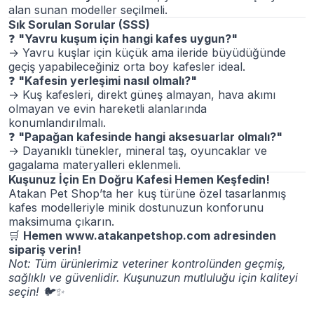
alan sunan modeller seçilmeli.
Sık Sorulan Sorular (SSS)
❓
"Yavru kuşum için hangi kafes uygun?"
→ Yavru kuşlar için küçük ama ileride büyüdüğünde
geçiş yapabileceğiniz orta boy kafesler ideal.
❓
"Kafesin yerleşimi nasıl olmalı?"
→ Kuş kafesleri, direkt güneş almayan, hava akımı
olmayan ve evin hareketli alanlarında
konumlandırılmalı.
❓
"Papağan kafesinde hangi aksesuarlar olmalı?"
→ Dayanıklı tünekler, mineral taş, oyuncaklar ve
gagalama materyalleri eklenmeli.
Kuşunuz İçin En Doğru Kafesi Hemen Keşfedin!
Atakan Pet Shop’ta her kuş türüne özel tasarlanmış
kafes modelleriyle minik dostunuzun konforunu
maksimuma çıkarın.
🛒
Hemen
www.atakanpetshop.com
adresinden
sipariş verin!
Not: Tüm ürünlerimiz veteriner kontrolünden geçmiş,
sağlıklı ve güvenlidir. Kuşunuzun mutluluğu için kaliteyi
seçin!
🐦✨