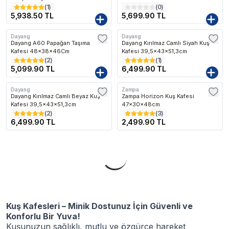
(
1
)
(
0
)
5,938.50 TL
5,699.90 TL
Dayang
Dayang
Kargo Bedava
Kargo Bedava
Dayang A60 Papağan Taşıma
Dayang Kırılmaz Camlı Siyah Kuş
Kafesi 48x38x46Cm
Kafesi 39,5x43x51,3cm
(
2
)
(
1
)
5,099.90 TL
6,499.90 TL
Dayang
Zampa
Kargo Bedava
Kargo Bedava
Dayang Kırılmaz Camlı Beyaz Kuş
Zampa Horizon Kuş Kafesi
Kafesi 39,5x43x51,3cm
47x30x48cm
(
2
)
(
3
)
6,499.90 TL
2,499.90 TL
Kuş Kafesleri – Minik Dostunuz İçin Güvenli ve
Konforlu Bir Yuva!
Kuşunuzun sağlıklı, mutlu ve özgürce hareket