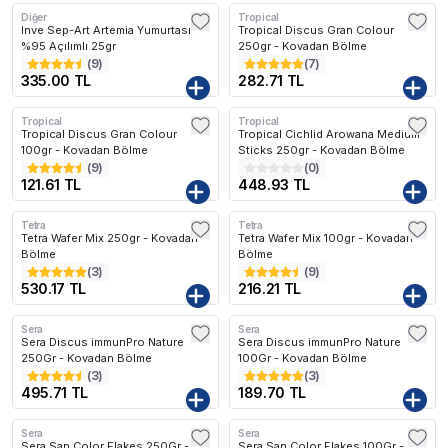
Diğer
Tropical
Inve Sep-Art Artemia Yumurtası
Tropical Discus Gran Colour
%95 Açılımlı 25gr
250gr - Kovadan Bölme
(
9
)
(
7
)
335.00 TL
282.71 TL
Tropical
Tropical
Tropical Discus Gran Colour
Tropical Cichlid Arowana Medium
100gr - Kovadan Bölme
Sticks 250gr - Kovadan Bölme
(
9
)
(
0
)
121.61 TL
448.93 TL
Tetra
Tetra
Tetra Wafer Mix 250gr - Kovadan
Tetra Wafer Mix 100gr - Kovadan
Bölme
Bölme
(
3
)
(
9
)
530.17 TL
216.21 TL
Sera
Sera
Sera Discus immunPro Nature
Sera Discus immunPro Nature
250Gr - Kovadan Bölme
100Gr - Kovadan Bölme
(
3
)
(
3
)
495.71 TL
189.70 TL
Sera
Sera
Sera San Color Flakes 250Gr -
Sera San Color Flakes 100Gr -