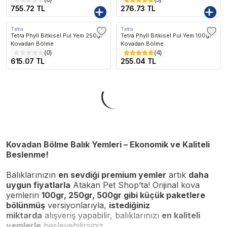
755.72 TL
276.73 TL
Tetra
Tetra
Tetra Phyll Bitkisel Pul Yem 250gr -
Tetra Phyll Bitkisel Pul Yem 100gr -
Kovadan Bölme
Kovadan Bölme
(
0
)
(
4
)
615.07 TL
255.04 TL
Kovadan Bölme Balık Yemleri – Ekonomik ve Kaliteli
Beslenme!
Balıklarınızın
en sevdiği premium yemler
artık
daha
uygun fiyatlarla
Atakan Pet Shop’ta! Orijinal kova
yemlerin
100gr, 250gr, 500gr gibi küçük paketlere
bölünmüş
versiyonlarıyla,
istediğiniz
miktarda
alışveriş yapabilir, balıklarınızı
en kaliteli
yemlerle
besleyebilirsiniz.