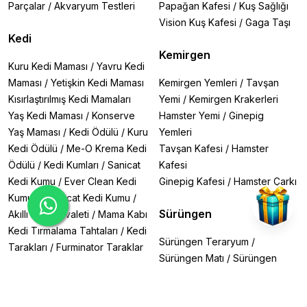
🔹
Tropical Discus Gran Colour 250gr
– Discuslar için
Parçalar
/
Akvaryum Testleri
Papağan Kafesi
/
Kuş Sağlığı
renk artırıcı formül.
Vision Kuş Kafesi
/
Gaga Taşı
🔹
Tropical Krill Gran XXL 100gr
– Yüksek proteinli,
Kedi
büyük balıklar için.
Kemirgen
🔹
Tropical Supervit Tablets A 500 Adet
– Vitamin
Kuru Kedi Maması
/
Yavru Kedi
takviyeli tablet yem.
Maması
/
Yetişkin Kedi Maması
Kemirgen Yemleri
/
Tavşan
Kısırlaştırılmış Kedi Mamaları
Yemi
/
Kemirgen Krakerleri
3. Sera Marka Kovadan Bölme Yemler
🔹
Sera Discus immunPro Nature 250gr
– Discusların
Yaş Kedi Maması
/
Konserve
Hamster Yemi
/
Ginepig
bağışıklığını güçlendirir.
Yaş Maması
/
Kedi Ödülü
/
Kuru
Yemleri
🔹
Sera O-Nip 250 Adet
– Bitkisel içerikli, sindirimi
Kedi Ödülü
/
Me-O Krema Kedi
Tavşan Kafesi
/
Hamster
kolay yem.
Ödülü
/
Kedi Kumları
/
Sanicat
Kafesi
🔹
Sera Plankton Tabs Nature 1000 Adet
– Dip
Kedi Kumu
/
Ever Clean Kedi
Ginepig Kafesi
/
Hamster Çarkı
balıkları için doğal besin.
Kumu
/
Lindocat Kedi Kumu
/
4. Özel Karışım Paketler
Sürüngen
Akıllı Kedi Tuvaleti
/
Mama Kabı
🔹
Canlı Doğuran ve Tetra Balık Yemi Paketi (4
Kedi Tırmalama Tahtaları
/
Kedi
Çeşit)
– Lepistes, plati gibi balıklar için ideal.
Sürüngen Teraryum
/
Tarakları
/
Furminator Taraklar
🔹
Cichlid Balık Yemi Paketi (5 Çeşit 100gr)
– Malawi,
Sürüngen Matı
/
Sürüngen
Tanganyika çiklitleri için özel seçim.
Yemleri
/
Gecko Yemleri
/
Köpek
🔹
Oranda Japon Balık Yemi Paketi (3 Çeşit)
– Japon
Kaplumbağa Yemleri
/
balıklarının sağlığı için özel formüller.