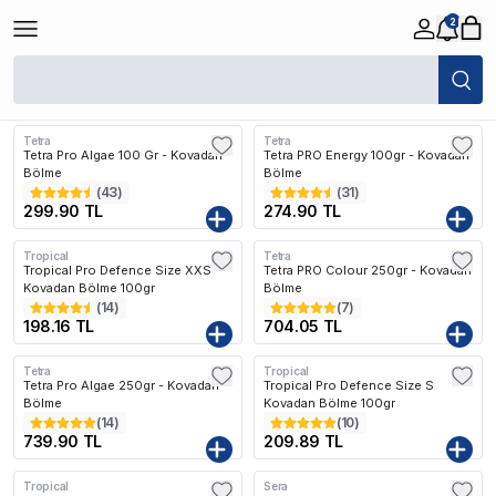
2
/
Balık
/
Tatlı Su
/
Balık Yemleri
/
Kovadan Bölme Balık Yemleri
Filtreler
Öne Çıkanlar
Tetra
Tetra
Tetra Pro Algae 100 Gr - Kovadan
Tetra PRO Energy 100gr - Kovadan
Bölme
Bölme
(
43
)
(
31
)
299.90 TL
274.90 TL
Tropical
Tetra
Tropical Pro Defence Size XXS
Tetra PRO Colour 250gr - Kovadan
Kovadan Bölme 100gr
Bölme
(
14
)
(
7
)
198.16 TL
704.05 TL
Tetra
Tropical
Tetra Pro Algae 250gr - Kovadan
Tropical Pro Defence Size S
Bölme
Kovadan Bölme 100gr
(
14
)
(
10
)
739.90 TL
209.89 TL
Tropical
Sera