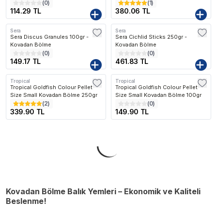
(
0
)
(
1
)
114.29 TL
380.06 TL
Sera
Sera
Sera Discus Granules 100gr -
Sera Cichlid Sticks 250gr -
Kovadan Bölme
Kovadan Bölme
(
0
)
(
0
)
149.17 TL
461.83 TL
Tropical
Tropical
Tropical Goldfish Colour Pellet
Tropical Goldfish Colour Pellet
Size Small Kovadan Bölme 250gr
Size Small Kovadan Bölme 100gr
(
2
)
(
0
)
339.90 TL
149.90 TL
Kovadan Bölme Balık Yemleri – Ekonomik ve Kaliteli
Beslenme!