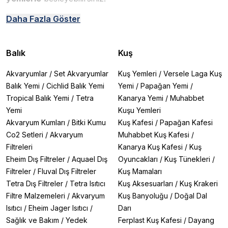
Neden Kovadan Bölme Yem Almalısınız?
Daha Fazla Göster
✔
Ekonomik Çözüm:
Büyük kova yemleri küçük
miktarlarda alın, bütçenizi koruyun.
✔
Taze Kalite:
İhtiyacınız kadar alarak yemin tazeliğini
Balık
Kuş
uzun süre koruyun.
✔
Çeşitlilik:
Farklı marka ve türlerde yemleri deneme
Akvaryumlar
/
Set Akvaryumlar
Kuş Yemleri
/
Versele Laga Kuş
fırsatı bulun.
Balık Yemi
/
Cichlid Balık Yemi
Yemi
/
Papağan Yemi
/
✔
Balık Türüne Özel:
Canlı doğuranlar, cichlidler,
Tropical Balık Yemi
/
Tetra
Kanarya Yemi
/
Muhabbet
discuslar ve daha fazlası için özel formüller.
Yemi
Kuşu Yemleri
Atakan PetShop’ta Bulunan Kovadan Bölme Yem
Akvaryum Kumları
/
Bitki Kumu
Kuş Kafesi
/
Papağan Kafesi
Çeşitleri
Co2 Setleri
/
Akvaryum
Muhabbet Kuş Kafesi
/
1. Tetra Marka Kovadan Bölme Yemler
Filtreleri
Kanarya Kuş Kafesi
/
Kuş
🔹
Tetra Tetramin Granules 100gr
– Tüm balıklar için
Eheim Dış Filtreler
/
Aquael Dış
Oyuncakları
/
Kuş Tünekleri
/
temel besin.
🔹
Tetra Cichlid Colour Mini 500gr
– Cichlidlerin
Filtreler
/
Fluval Dış Filtreler
Kuş Mamaları
renklerini güçlendirir.
Tetra Dış Filtreler
/
Tetra Isıtıcı
Kuş Aksesuarları
/
Kuş Krakeri
🔹
Tetra Pleco Spirulina Wafers 250gr
– Vatozlar için
Filtre Malzemeleri
/
Akvaryum
Kuş Banyoluğu
/
Doğal Dal
yosun bazlı yem.
Isıtıcı
/
Eheim Jager Isıtıcı
/
Darı
Sağlık ve Bakım
/
Yedek
Ferplast Kuş Kafesi
/
Dayang
2. Tropical Marka Kovadan Bölme Yemler