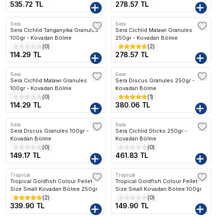
535.72 TL
278.57 TL
Sera
Sera
Sera Cichlid Tanganyika Granules
Sera Cichlid Malawi Granules
100gr - Kovadan Bölme
250gr - Kovadan Bölme
(
0
)
(
2
)
114.29 TL
278.57 TL
Sera
Sera
Sera Cichlid Malawi Granules
Sera Discus Granules 250gr -
100gr - Kovadan Bölme
Kovadan Bölme
(
0
)
(
1
)
114.29 TL
380.06 TL
Sera
Sera
Sera Discus Granules 100gr -
Sera Cichlid Sticks 250gr -
Kovadan Bölme
Kovadan Bölme
(
0
)
(
0
)
149.17 TL
461.83 TL
Tropical
Tropical
Tropical Goldfish Colour Pellet
Tropical Goldfish Colour Pellet
Size Small Kovadan Bölme 250gr
Size Small Kovadan Bölme 100gr
(
2
)
(
0
)
339.90 TL
149.90 TL