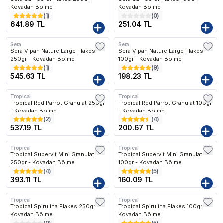
Kovadan Bölme
Kovadan Bölme
(
1
)
(
0
)
641.89 TL
251.04 TL
Sera
Sera
Sera Vipan Nature Large Flakes
Sera Vipan Nature Large Flakes
250gr - Kovadan Bölme
100gr - Kovadan Bölme
(
1
)
(
9
)
545.63 TL
198.23 TL
Tropical
Tropical
Tropical Red Parrot Granulat 250gr
Tropical Red Parrot Granulat 100gr
- Kovadan Bölme
- Kovadan Bölme
(
2
)
(
4
)
537.19 TL
200.67 TL
Tropical
Tropical
Tropical Supervit Mini Granulat
Tropical Supervit Mini Granulat
250gr - Kovadan Bölme
100gr - Kovadan Bölme
(
4
)
(
5
)
393.11 TL
160.09 TL
Tropical
Tropical
Tropical Spirulina Flakes 250gr -
Tropical Spirulina Flakes 100gr -
Kovadan Bölme
Kovadan Bölme
(
0
)
(
5
)