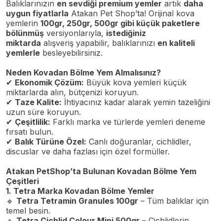
Balıklarınızın
en sevdiği premium yemler
artık
daha
uygun fiyatlarla
Atakan Pet Shop’ta! Orijinal kova
yemlerin
100gr, 250gr, 500gr gibi küçük paketlere
bölünmüş
versiyonlarıyla,
istediğiniz
miktarda
alışveriş yapabilir, balıklarınızı
en kaliteli
yemlerle
besleyebilirsiniz.
Neden Kovadan Bölme Yem Almalısınız?
✔
Ekonomik Çözüm:
Büyük kova yemleri küçük
miktarlarda alın, bütçenizi koruyun.
✔
Taze Kalite:
İhtiyacınız kadar alarak yemin tazeliğini
uzun süre koruyun.
✔
Çeşitlilik:
Farklı marka ve türlerde yemleri deneme
fırsatı bulun.
✔
Balık Türüne Özel:
Canlı doğuranlar, cichlidler,
discuslar ve daha fazlası için özel formüller.
Atakan PetShop’ta Bulunan Kovadan Bölme Yem
Çeşitleri
1. Tetra Marka Kovadan Bölme Yemler
🔹
Tetra Tetramin Granules 100gr
– Tüm balıklar için
temel besin.
🔹
Tetra Cichlid Colour Mini 500gr
– Cichlidlerin