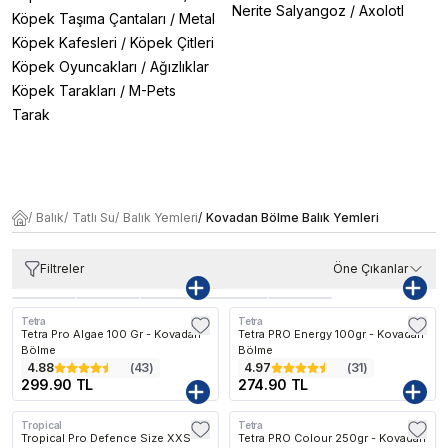
Nerite Salyangoz
/
Axolotl
Köpek Taşıma Çantaları
/
Metal
Köpek Kafesleri
/
Köpek Çitleri
Köpek Oyuncakları
/
Ağızlıklar
Köpek Tarakları
/
M-Pets
Tarak
/
Balık
/
Tatlı Su
/
Balık Yemleri
/
Kovadan Bölme Balık Yemleri
Filtreler
Öne Çıkanlar
Tetra
Tetra
Tetra Pro Algae 100 Gr - Kovadan
Tetra PRO Energy 100gr - Kovadan
Bölme
Bölme
4.88
(
43
)
4.97
(
31
)
299.90 TL
274.90 TL
Tropical
Tetra
Tropical Pro Defence Size XXS
Tetra PRO Colour 250gr - Kovadan