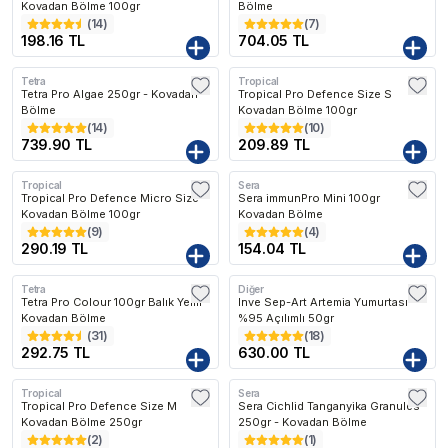
Kovadan Bölme 100gr
Bölme
(
14
)
(
7
)
198.16 TL
704.05 TL
Tetra
Tropical
Tetra Pro Algae 250gr - Kovadan
Tropical Pro Defence Size S
Bölme
Kovadan Bölme 100gr
(
14
)
(
10
)
739.90 TL
209.89 TL
Tropical
Sera
Tropical Pro Defence Micro Size
Sera immunPro Mini 100gr
Kovadan Bölme 100gr
Kovadan Bölme
(
9
)
(
4
)
290.19 TL
154.04 TL
Tetra
Diğer
Tetra Pro Colour 100gr Balık Yemi
Inve Sep-Art Artemia Yumurtası
Kovadan Bölme
%95 Açılımlı 50gr
(
31
)
(
18
)
292.75 TL
630.00 TL
Tropical
Sera
Tropical Pro Defence Size M
Sera Cichlid Tanganyika Granules
Kovadan Bölme 250gr
250gr - Kovadan Bölme
(
2
)
(
1
)