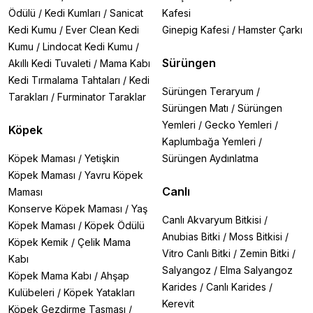
Ödülü
/
Kedi Kumları
/
Sanicat
Kafesi
Kedi Kumu
/
Ever Clean Kedi
Ginepig Kafesi
/
Hamster Çarkı
Kumu
/
Lindocat Kedi Kumu
/
Sürüngen
Akıllı Kedi Tuvaleti
/
Mama Kabı
Kedi Tırmalama Tahtaları
/
Kedi
Sürüngen Teraryum
/
Tarakları
/
Furminator Taraklar
Sürüngen Matı
/
Sürüngen
Yemleri
/
Gecko Yemleri
/
Köpek
Kaplumbağa Yemleri
/
Köpek Maması
/
Yetişkin
Sürüngen Aydınlatma
Köpek Maması
/
Yavru Köpek
Canlı
Maması
Konserve Köpek Maması
/
Yaş
Canlı Akvaryum Bitkisi
/
Köpek Maması
/
Köpek Ödülü
Anubias Bitki
/
Moss Bitkisi
/
Köpek Kemik
/
Çelik Mama
Vitro Canlı Bitki
/
Zemin Bitki
/
Kabı
Salyangoz
/
Elma Salyangoz
Köpek Mama Kabı
/
Ahşap
Karides
/
Canlı Karides
/
Kulübeleri
/
Köpek Yatakları
Kerevit
Köpek Gezdirme Tasması
/