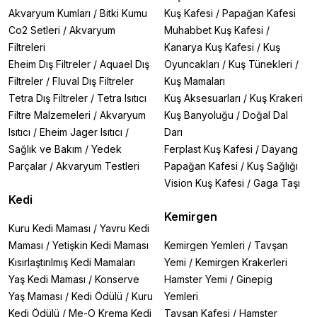
Akvaryum Kumları
/
Bitki Kumu
Kuş Kafesi
/
Papağan Kafesi
Co2 Setleri
/
Akvaryum
Muhabbet Kuş Kafesi
/
Filtreleri
Kanarya Kuş Kafesi
/
Kuş
Eheim Dış Filtreler
/
Aquael Dış
Oyuncakları
/
Kuş Tünekleri
/
Filtreler
/
Fluval Dış Filtreler
Kuş Mamaları
Tetra Dış Filtreler
/
Tetra Isıtıcı
Kuş Aksesuarları
/
Kuş Krakeri
Filtre Malzemeleri
/
Akvaryum
Kuş Banyoluğu
/
Doğal Dal
Isıtıcı
/
Eheim Jager Isıtıcı
/
Darı
Sağlık ve Bakım
/
Yedek
Ferplast Kuş Kafesi
/
Dayang
Parçalar
/
Akvaryum Testleri
Papağan Kafesi
/
Kuş Sağlığı
Vision Kuş Kafesi
/
Gaga Taşı
Kedi
Kemirgen
Kuru Kedi Maması
/
Yavru Kedi
Maması
/
Yetişkin Kedi Maması
Kemirgen Yemleri
/
Tavşan
Kısırlaştırılmış Kedi Mamaları
Yemi
/
Kemirgen Krakerleri
Yaş Kedi Maması
/
Konserve
Hamster Yemi
/
Ginepig
Yaş Maması
/
Kedi Ödülü
/
Kuru
Yemleri
Kedi Ödülü
/
Me-O Krema Kedi
Tavşan Kafesi
/
Hamster