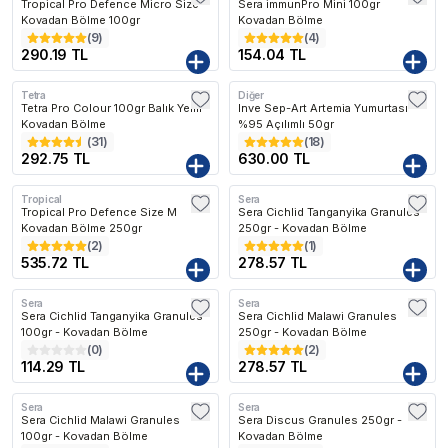
Tropical Pro Defence Micro Size
Sera immunPro Mini 100gr
Kovadan Bölme 100gr
Kovadan Bölme
(
9
)
(
4
)
290.19 TL
154.04 TL
Tetra
Diğer
Tetra Pro Colour 100gr Balık Yemi
Inve Sep-Art Artemia Yumurtası
Kovadan Bölme
%95 Açılımlı 50gr
(
31
)
(
18
)
292.75 TL
630.00 TL
Tropical
Sera
Tropical Pro Defence Size M
Sera Cichlid Tanganyika Granules
Kovadan Bölme 250gr
250gr - Kovadan Bölme
(
2
)
(
1
)
535.72 TL
278.57 TL
Sera
Sera
Sera Cichlid Tanganyika Granules
Sera Cichlid Malawi Granules
100gr - Kovadan Bölme
250gr - Kovadan Bölme
(
0
)
(
2
)
114.29 TL
278.57 TL
Sera
Sera
Sera Cichlid Malawi Granules
Sera Discus Granules 250gr -
100gr - Kovadan Bölme
Kovadan Bölme