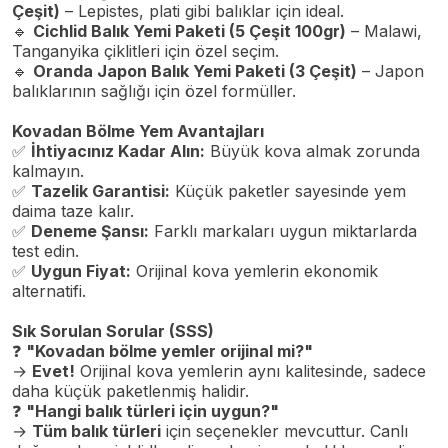
Çeşit)
– Lepistes, plati gibi balıklar için ideal.
🔹
Cichlid Balık Yemi Paketi (5 Çeşit 100gr)
– Malawi,
Tanganyika çiklitleri için özel seçim.
🔹
Oranda Japon Balık Yemi Paketi (3 Çeşit)
– Japon
balıklarının sağlığı için özel formüller.
Kovadan Bölme Yem Avantajları
✅
İhtiyacınız Kadar Alın:
Büyük kova almak zorunda
kalmayın.
✅
Tazelik Garantisi:
Küçük paketler sayesinde yem
daima taze kalır.
✅
Deneme Şansı:
Farklı markaları uygun miktarlarda
test edin.
✅
Uygun Fiyat:
Orijinal kova yemlerin ekonomik
alternatifi.
Sık Sorulan Sorular (SSS)
❓
"Kovadan bölme yemler orijinal mi?"
→
Evet!
Orijinal kova yemlerin aynı kalitesinde, sadece
daha küçük paketlenmiş halidir.
❓
"Hangi balık türleri için uygun?"
→
Tüm balık türleri
için seçenekler mevcuttur. Canlı