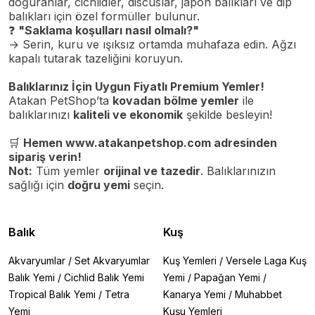
doğuranlar, cichlidler, discuslar, japon balıkları ve dip
balıkları için özel formüller bulunur.
❓
"Saklama koşulları nasıl olmalı?"
→ Serin, kuru ve ışıksız ortamda muhafaza edin. Ağzı
kapalı tutarak tazeliğini koruyun.
Balıklarınız İçin Uygun Fiyatlı Premium Yemler!
Atakan PetShop’ta
kovadan bölme yemler
ile
balıklarınızı
kaliteli ve ekonomik
şekilde besleyin!
🛒
Hemen
www.atakanpetshop.com
adresinden
sipariş verin!
Not:
Tüm yemler
orijinal ve tazedir
. Balıklarınızın
sağlığı için
doğru yemi
seçin.
Balık
Kuş
Akvaryumlar
/
Set Akvaryumlar
Kuş Yemleri
/
Versele Laga Kuş
Balık Yemi
/
Cichlid Balık Yemi
Yemi
/
Papağan Yemi
/
Tropical Balık Yemi
/
Tetra
Kanarya Yemi
/
Muhabbet
Yemi
Kuşu Yemleri