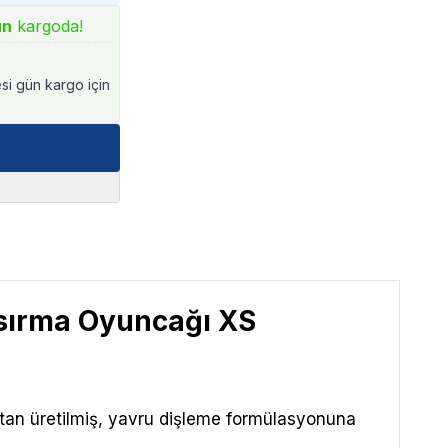
ün
kargoda!
esi gün kargo için
Isırma Oyuncağı XS
tan üretilmiş, yavru dişleme formülasyonuna