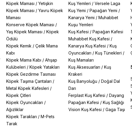
Köpek Maması
/
Yetişkin
Kuş Yemleri
/
Versele Laga
Köpek Maması
/
Yavru Köpek
Kuş Yemi
/
Papağan Yemi
/
Maması
Kanarya Yemi
/
Muhabbet
Konserve Köpek Maması
/
Kuşu Yemleri
Yaş Köpek Maması
/
Köpek
Kuş Kafesi
/
Papağan Kafesi
Ödülü
Muhabbet Kuş Kafesi
/
Köpek Kemik
/
Çelik Mama
Kanarya Kuş Kafesi
/
Kuş
Kabı
Oyuncakları
/
Kuş Tünekleri
/
/
Köpek Mama Kabı
/
Ahşap
Kuş Mamaları
Kulübeleri
/
Köpek Yatakları
Kuş Aksesuarları
/
Kuş
Köpek Gezdirme Tasması
Krakeri
Köpek Taşıma Çantaları
/
Kuş Banyoluğu
/
Doğal Dal
Metal Köpek Kafesleri
/
Darı
Köpek Çitleri
Ferplast Kuş Kafesi
/
Dayang
Köpek Oyuncakları
/
Papağan Kafesi
/
Kuş Sağlığı
Ağızlıklar
Vision Kuş Kafesi
/
Gaga Taşı
Köpek Tarakları
/
M-Pets
Tarak