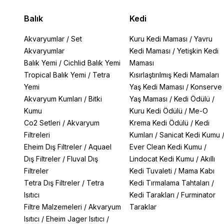
Balık
Kedi
Akvaryumlar
/
Set
Kuru Kedi Maması
/
Yavru
Akvaryumlar
Kedi Maması
/
Yetişkin Kedi
Balık Yemi
/
Cichlid Balık Yemi
Maması
Tropical Balık Yemi
/
Tetra
Kısırlaştırılmış Kedi Mamaları
Yemi
Yaş Kedi Maması
/
Konserve
Akvaryum Kumları
/
Bitki
Yaş Maması
/
Kedi Ödülü
/
Kumu
Kuru Kedi Ödülü
/
Me-O
Co2 Setleri
/
Akvaryum
Krema Kedi Ödülü
/
Kedi
Filtreleri
Kumları
/
Sanicat Kedi Kumu
Eheim Dış Filtreler
/
Aquael
Ever Clean Kedi Kumu
/
Dış Filtreler
/
Fluval Dış
Lindocat Kedi Kumu
/
Akıllı
Filtreler
Kedi Tuvaleti
/
Mama Kabı
Tetra Dış Filtreler
/
Tetra
Kedi Tırmalama Tahtaları
/
Isıtıcı
Kedi Tarakları
/
Furminator
Filtre Malzemeleri
/
Akvaryum
Taraklar
Isıtıcı
/
Eheim Jager Isıtıcı
/