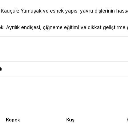
Kauçuk: Yumuşak ve esnek yapısı yavru dişlerinin hass
: Ayrılık endişesi, çiğneme eğitimi ve dikkat geliştirme 
 Oyuncağı XS Ürün Yorumları
k
Köpek
Kuş