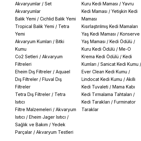
Akvaryumlar
/
Set
Kuru Kedi Maması
/
Yavru
Akvaryumlar
Kedi Maması
/
Yetişkin Kedi
Balık Yemi
/
Cichlid Balık Yemi
Maması
Tropical Balık Yemi
/
Tetra
Kısırlaştırılmış Kedi Mamaları
Yemi
Yaş Kedi Maması
/
Konserve
Akvaryum Kumları
/
Bitki
Yaş Maması
/
Kedi Ödülü
/
Kumu
Kuru Kedi Ödülü
/
Me-O
Co2 Setleri
/
Akvaryum
Krema Kedi Ödülü
/
Kedi
Filtreleri
Kumları
/
Sanicat Kedi Kumu
Eheim Dış Filtreler
/
Aquael
Ever Clean Kedi Kumu
/
Dış Filtreler
/
Fluval Dış
Lindocat Kedi Kumu
/
Akıllı
Filtreler
Kedi Tuvaleti
/
Mama Kabı
Tetra Dış Filtreler
/
Tetra
Kedi Tırmalama Tahtaları
/
Isıtıcı
Kedi Tarakları
/
Furminator
Filtre Malzemeleri
/
Akvaryum
Taraklar
Isıtıcı
/
Eheim Jager Isıtıcı
/
Sağlık ve Bakım
/
Yedek
Parçalar
/
Akvaryum Testleri