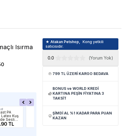
★ Atakan Petshop,
Kong yetkili
açlı Isırma
satıcısıdır.
0.0
(
Yorum Yok
)
50
799 TL ÜZERİ KARGO BEDAVA
BONUS ve WORLD KREDİ
KARTINA PEŞİN FİYATINA 3
TAKSİT
ast
M-Pets
Ferp
last PA
M-Pets Bloom
Fer
ŞİMDİ AL %1 KADAR PARA PUAN
 Latex Kuş
Tahiti Serisi
609
KAZAN
lde Sesli
Parçalanmaz
Fri
k Oyuncağı
.90 TL
Oyun Topu
259.04 TL
Oyu
19