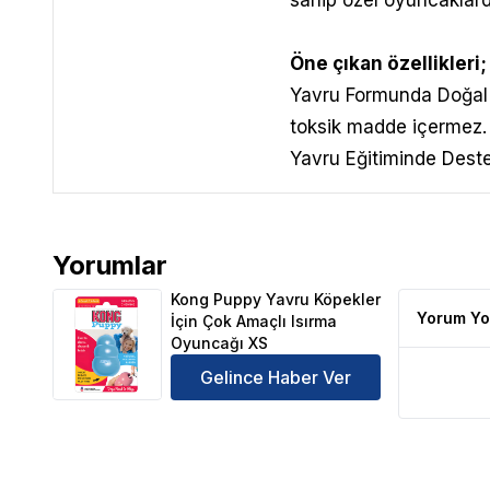
sahip özel oyuncaklard
Öne çıkan özellikleri;
Yavru Formunda Doğal 
toksik madde içermez.
Yavru Eğitiminde Destek
Yorumlar
Kong Puppy Yavru Köpekler İçin Çok Amaçlı Isırma
Kong Puppy Yavru Köpekler
Yorum Yo
İçin Çok Amaçlı Isırma
Oyuncağı XS
Gelince Haber Ver