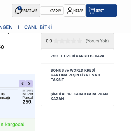
2
FIRSATLAR
YARDIM
HESAP
SEPET
★ Atakan Petshop,
Kong yetkili
NGEN
CANLI BİTKİ
açlı Isırma
satıcısıdır.
0.0
(
Yorum Yok
)
50
799 TL ÜZERİ KARGO BEDAVA
BONUS ve WORLD KREDİ
KARTINA PEŞİN FİYATINA 3
TAKSİT
M-Pets
Ferplast
Kuş
M-Pets Bloom Tahiti Serisi
ŞİMDİ AL %1 KADAR PARA PUAN
Ferplast PA 6097 Halka Fr
uncağı
Parçalanmaz Oyun Topu
Köpek Oyuncağı
KAZAN
259.04 TL
191.60 TL
ün
kargoda!