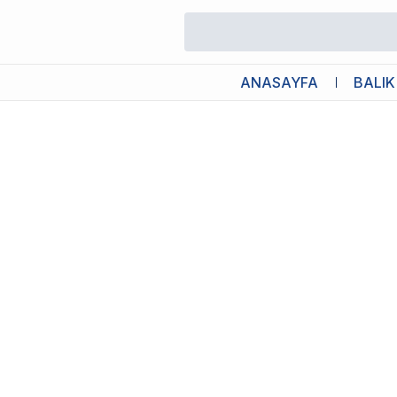
/
Köpek Oyuncağı
/
Kong Puppy Yavru Köpekler İçin Çok Amaçlı I
ANASAYFA
BALIK