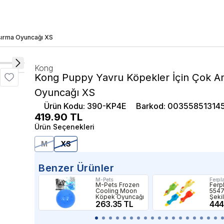
sırma Oyuncağı XS
Kong
Kong Puppy Yavru Köpekler İçin Çok Am
Oyuncağı XS
Ürün Kodu
:
390-KP4E
Barkod
:
00355851314
419.90
TL
Ürün Seçenekleri
M
XS
Benzer Ürünler
M-Pets
Ferpl
M-Pets Frozen
Ferp
Cooling Moon
5547
Köpek Oyuncağı
Şeki
263.35 TL
Köpe
444