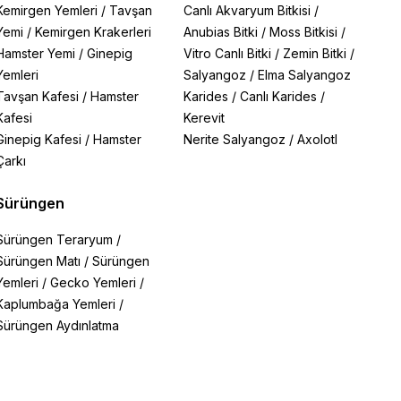
Kemirgen Yemleri
/
Tavşan
Canlı Akvaryum Bitkisi
/
Yemi
/
Kemirgen Krakerleri
Anubias Bitki
/
Moss Bitkisi
/
Hamster Yemi
/
Ginepig
Vitro Canlı Bitki
/
Zemin Bitki
/
Yemleri
Salyangoz
/
Elma Salyangoz
Tavşan Kafesi
/
Hamster
Karides
/
Canlı Karides
/
Kafesi
Kerevit
Ginepig Kafesi
/
Hamster
Nerite Salyangoz
/
Axolotl
Çarkı
Sürüngen
Sürüngen Teraryum
/
Sürüngen Matı
/
Sürüngen
Yemleri
/
Gecko Yemleri
/
Kaplumbağa Yemleri
/
Sürüngen Aydınlatma