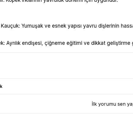
ır. Köpek ırklarının yavruluk dönemi için uygundur.
Kauçuk: Yumuşak ve esnek yapısı yavru dişlerinin hass
: Ayrılık endişesi, çiğneme eğitimi ve dikkat geliştirme 
 Oyuncağı XS Ürün Yorumları
k
İlk yorumu sen ya