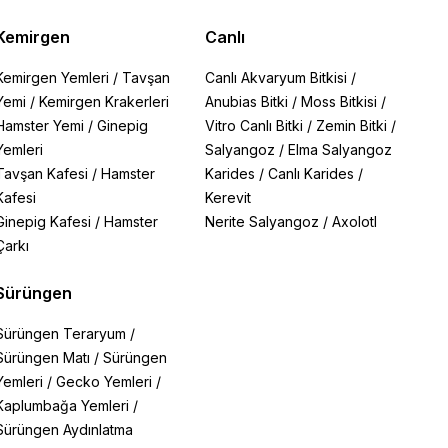
Kemirgen
Canlı
Kemirgen Yemleri
/
Tavşan
Canlı Akvaryum Bitkisi
/
Yemi
/
Kemirgen Krakerleri
Anubias Bitki
/
Moss Bitkisi
/
Hamster Yemi
/
Ginepig
Vitro Canlı Bitki
/
Zemin Bitki
/
Yemleri
Salyangoz
/
Elma Salyangoz
Tavşan Kafesi
/
Hamster
Karides
/
Canlı Karides
/
Kafesi
Kerevit
Ginepig Kafesi
/
Hamster
Nerite Salyangoz
/
Axolotl
Çarkı
Sürüngen
Sürüngen Teraryum
/
Sürüngen Matı
/
Sürüngen
Yemleri
/
Gecko Yemleri
/
Kaplumbağa Yemleri
/
Sürüngen Aydınlatma