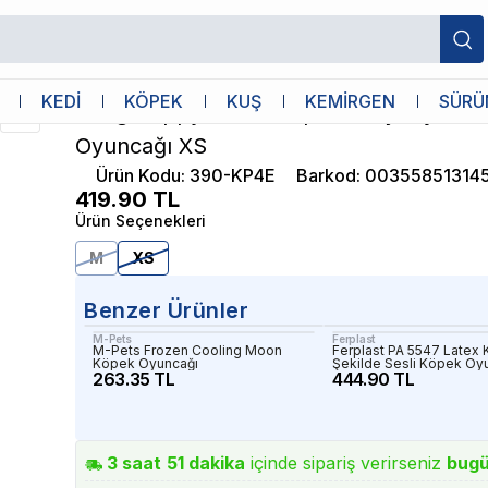
sırma Oyuncağı XS
Kong
KEDİ
KÖPEK
KUŞ
KEMİRGEN
SÜRÜ
Kong Puppy Yavru Köpekler İçin Çok Am
Oyuncağı XS
Ürün Kodu
:
390-KP4E
Barkod
:
00355851314
419.90
TL
Ürün Seçenekleri
M
XS
Benzer Ürünler
M-Pets
Ferplast
M-Pets Frozen Cooling Moon
Ferplast PA 5547 Latex 
Köpek Oyuncağı
Şekilde Sesli Köpek Oy
263.35 TL
444.90 TL
3
saat
51
dakika
içinde sipariş verirseniz
bug