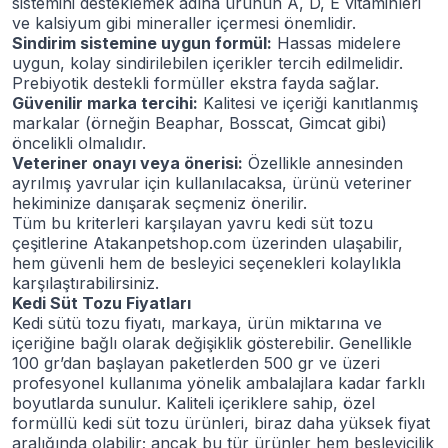
sistemini desteklemek adına ürünün A, D, E vitaminleri
ve kalsiyum gibi mineraller içermesi önemlidir.
Sindirim sistemine uygun formül:
Hassas midelere
uygun, kolay sindirilebilen içerikler tercih edilmelidir.
Prebiyotik destekli formüller ekstra fayda sağlar.
Güvenilir marka tercihi:
Kalitesi ve içeriği kanıtlanmış
markalar (örneğin Beaphar, Bosscat, Gimcat gibi)
öncelikli olmalıdır.
Veteriner onayı veya önerisi:
Özellikle annesinden
ayrılmış yavrular için kullanılacaksa, ürünü veteriner
hekiminize danışarak seçmeniz önerilir.
Tüm bu kriterleri karşılayan yavru kedi süt tozu
çeşitlerine Atakanpetshop.com üzerinden ulaşabilir,
hem güvenli hem de besleyici seçenekleri kolaylıkla
karşılaştırabilirsiniz.
Kedi Süt Tozu Fiyatları
Kedi sütü tozu fiyatı, markaya, ürün miktarına ve
içeriğine bağlı olarak değişiklik gösterebilir. Genellikle
100 gr’dan başlayan paketlerden 500 gr ve üzeri
profesyonel kullanıma yönelik ambalajlara kadar farklı
boyutlarda sunulur. Kaliteli içeriklere sahip, özel
formüllü kedi süt tozu ürünleri, biraz daha yüksek fiyat
aralığında olabilir; ancak bu tür ürünler hem besleyicilik