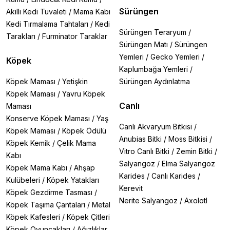
Sürüngen
Akıllı Kedi Tuvaleti
/
Mama Kabı
Kedi Tırmalama Tahtaları
/
Kedi
Sürüngen Teraryum
/
Tarakları
/
Furminator Taraklar
Sürüngen Matı
/
Sürüngen
Yemleri
/
Gecko Yemleri
/
Köpek
Kaplumbağa Yemleri
/
Köpek Maması
/
Yetişkin
Sürüngen Aydınlatma
Köpek Maması
/
Yavru Köpek
Canlı
Maması
Konserve Köpek Maması
/
Yaş
Canlı Akvaryum Bitkisi
/
Köpek Maması
/
Köpek Ödülü
Anubias Bitki
/
Moss Bitkisi
/
Köpek Kemik
/
Çelik Mama
Vitro Canlı Bitki
/
Zemin Bitki
/
Kabı
Salyangoz
/
Elma Salyangoz
Köpek Mama Kabı
/
Ahşap
Karides
/
Canlı Karides
/
Kulübeleri
/
Köpek Yatakları
Kerevit
Köpek Gezdirme Tasması
/
Nerite Salyangoz
/
Axolotl
Köpek Taşıma Çantaları
/
Metal
Köpek Kafesleri
/
Köpek Çitleri
Köpek Oyuncakları
/
Ağızlıklar