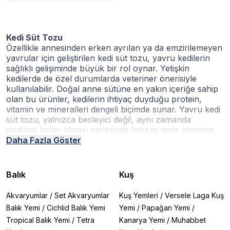
Kedi Süt Tozu
Özellikle annesinden erken ayrılan ya da emzirilemeyen
yavrular için geliştirilen kedi süt tozu, yavru kedilerin
sağlıklı gelişiminde büyük bir rol oynar. Yetişkin
kedilerde de özel durumlarda veteriner önerisiyle
kullanılabilir. Doğal anne sütüne en yakın içeriğe sahip
olan bu ürünler, kedilerin ihtiyaç duyduğu protein,
vitamin ve mineralleri dengeli biçimde sunar. Yavru kedi
süt tozu, yalnızca besleyici değil, aynı zamanda
sindirimi kolay olması sayesinde hassas mide yapısına
da uygundur. Bu yazımızda kedi sütü tozu nasıl
Daha Fazla Göster
kullanılır, hangi markalar tercih edilmeli ve doğru ürün
nasıl seçilir gibi sorulara detaylıca değiniyoruz. Ayrıca
kedi sütü tozu fiyatı hakkında genel bilgiler de sizi
Balık
Kuş
bekliyor.
Kedi Süt Tozu Nasıl Kullanılır?
Akvaryumlar
/
Set Akvaryumlar
Kuş Yemleri
/
Versele Laga Kuş
Kedi süt tozu kullanımı oldukça basittir ancak bazı
Balık Yemi
/
Cichlid Balık Yemi
Yemi
/
Papağan Yemi
/
detaylara dikkat edilmelidir. Genellikle toz formunda
Tropical Balık Yemi
/
Tetra
Kanarya Yemi
/
Muhabbet
satılan bu ürünler, belirli oranlarda ılık suyla