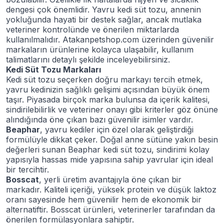
dengesi çok önemlidir. Yavru kedi süt tozu, annenin
yokluğunda hayati bir destek sağlar, ancak mutlaka
veteriner kontrolünde ve önerilen miktarlarda
kullanılmalıdır. Atakanpetshop.com üzerinden güvenilir
markaların ürünlerine kolayca ulaşabilir, kullanım
talimatlarını detaylı şekilde inceleyebilirsiniz.
Kedi Süt Tozu Markaları
Kedi süt tozu seçerken doğru markayı tercih etmek,
yavru kedinizin sağlıklı gelişimi açısından büyük önem
taşır. Piyasada birçok marka bulunsa da içerik kalitesi,
sindirilebilirlik ve veteriner onayı gibi kriterler göz önüne
alındığında öne çıkan bazı güvenilir isimler vardır.
Beaphar
, yavru kediler için özel olarak geliştirdiği
formülüyle dikkat çeker. Doğal anne sütüne yakın besin
değerleri sunan Beaphar kedi süt tozu, sindirimi kolay
yapısıyla hassas mide yapısına sahip yavrular için ideal
bir tercihtir.
Bosscat
, yerli üretim avantajıyla öne çıkan bir
markadır. Kaliteli içeriği, yüksek protein ve düşük laktoz
oranı sayesinde hem güvenilir hem de ekonomik bir
alternatiftir. Bosscat ürünleri, veterinerler tarafından da
önerilen formülasyonlara sahiptir.