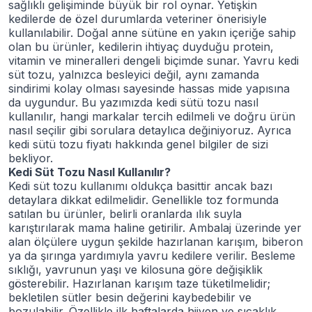
sağlıklı gelişiminde büyük bir rol oynar. Yetişkin
kedilerde de özel durumlarda veteriner önerisiyle
kullanılabilir. Doğal anne sütüne en yakın içeriğe sahip
olan bu ürünler, kedilerin ihtiyaç duyduğu protein,
vitamin ve mineralleri dengeli biçimde sunar. Yavru kedi
süt tozu, yalnızca besleyici değil, aynı zamanda
sindirimi kolay olması sayesinde hassas mide yapısına
da uygundur. Bu yazımızda kedi sütü tozu nasıl
kullanılır, hangi markalar tercih edilmeli ve doğru ürün
nasıl seçilir gibi sorulara detaylıca değiniyoruz. Ayrıca
kedi sütü tozu fiyatı hakkında genel bilgiler de sizi
bekliyor.
Kedi Süt Tozu Nasıl Kullanılır?
Kedi süt tozu kullanımı oldukça basittir ancak bazı
detaylara dikkat edilmelidir. Genellikle toz formunda
satılan bu ürünler, belirli oranlarda ılık suyla
karıştırılarak mama haline getirilir. Ambalaj üzerinde yer
alan ölçülere uygun şekilde hazırlanan karışım, biberon
ya da şırınga yardımıyla yavru kedilere verilir. Besleme
sıklığı, yavrunun yaşı ve kilosuna göre değişiklik
gösterebilir. Hazırlanan karışım taze tüketilmelidir;
bekletilen sütler besin değerini kaybedebilir ve
bozulabilir. Özellikle ilk haftalarda hijyen ve sıcaklık