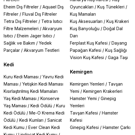
Eheim Dış Filtreler
/
Aquael Dış
Oyuncakları
/
Kuş Tünekleri
/
Filtreler
/
Fluval Dış Filtreler
Kuş Mamaları
Tetra Dış Filtreler
/
Tetra Isıtıcı
Kuş Aksesuarları
/
Kuş Krakeri
Filtre Malzemeleri
/
Akvaryum
Kuş Banyoluğu
/
Doğal Dal
Isıtıcı
/
Eheim Jager Isıtıcı
/
Darı
Sağlık ve Bakım
/
Yedek
Ferplast Kuş Kafesi
/
Dayang
Parçalar
/
Akvaryum Testleri
Papağan Kafesi
/
Kuş Sağlığı
Vision Kuş Kafesi
/
Gaga Taşı
Kedi
Kemirgen
Kuru Kedi Maması
/
Yavru Kedi
Maması
/
Yetişkin Kedi Maması
Kemirgen Yemleri
/
Tavşan
Kısırlaştırılmış Kedi Mamaları
Yemi
/
Kemirgen Krakerleri
Yaş Kedi Maması
/
Konserve
Hamster Yemi
/
Ginepig
Yaş Maması
/
Kedi Ödülü
/
Kuru
Yemleri
Kedi Ödülü
/
Me-O Krema Kedi
Tavşan Kafesi
/
Hamster
Ödülü
/
Kedi Kumları
/
Sanicat
Kafesi
Kedi Kumu
/
Ever Clean Kedi
Ginepig Kafesi
/
Hamster Çarkı
Kumu
/
Lindocat Kedi Kumu
/