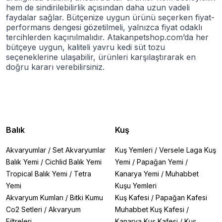
hem de sindirilebilirlik açısından daha uzun vadeli
faydalar sağlar. Bütçenize uygun ürünü seçerken fiyat-
performans dengesi gözetilmeli, yalnızca fiyat odaklı
tercihlerden kaçınılmalıdır. Atakanpetshop.com’da her
bütçeye uygun, kaliteli yavru kedi süt tozu
seçeneklerine ulaşabilir, ürünleri karşılaştırarak en
doğru kararı verebilirsiniz.
Balık
Kuş
Akvaryumlar
/
Set Akvaryumlar
Kuş Yemleri
/
Versele Laga Kuş
Balık Yemi
/
Cichlid Balık Yemi
Yemi
/
Papağan Yemi
/
Tropical Balık Yemi
/
Tetra
Kanarya Yemi
/
Muhabbet
Yemi
Kuşu Yemleri
Akvaryum Kumları
/
Bitki Kumu
Kuş Kafesi
/
Papağan Kafesi
Co2 Setleri
/
Akvaryum
Muhabbet Kuş Kafesi
/
Filtreleri
Kanarya Kuş Kafesi
/
Kuş