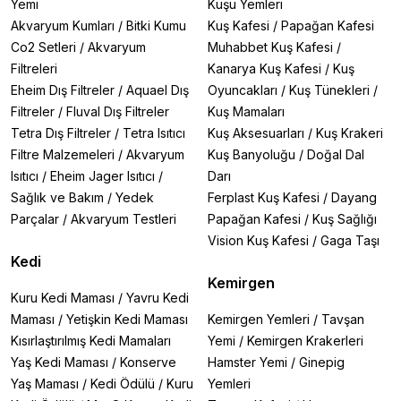
karıştırılarak mama haline getirilir. Ambalaj üzerinde yer
Yemi
Kuşu Yemleri
alan ölçülere uygun şekilde hazırlanan karışım, biberon
Akvaryum Kumları
/
Bitki Kumu
Kuş Kafesi
/
Papağan Kafesi
ya da şırınga yardımıyla yavru kedilere verilir. Besleme
Co2 Setleri
/
Akvaryum
Muhabbet Kuş Kafesi
/
sıklığı, yavrunun yaşı ve kilosuna göre değişiklik
Filtreleri
Kanarya Kuş Kafesi
/
Kuş
gösterebilir. Hazırlanan karışım taze tüketilmelidir;
Eheim Dış Filtreler
/
Aquael Dış
Oyuncakları
/
Kuş Tünekleri
/
bekletilen sütler besin değerini kaybedebilir ve
bozulabilir. Özellikle ilk haftalarda hijyen ve sıcaklık
Filtreler
/
Fluval Dış Filtreler
Kuş Mamaları
dengesi çok önemlidir. Yavru kedi süt tozu, annenin
Tetra Dış Filtreler
/
Tetra Isıtıcı
Kuş Aksesuarları
/
Kuş Krakeri
yokluğunda hayati bir destek sağlar, ancak mutlaka
Filtre Malzemeleri
/
Akvaryum
Kuş Banyoluğu
/
Doğal Dal
veteriner kontrolünde ve önerilen miktarlarda
Isıtıcı
/
Eheim Jager Isıtıcı
/
Darı
kullanılmalıdır. Atakanpetshop.com üzerinden güvenilir
Sağlık ve Bakım
/
Yedek
Ferplast Kuş Kafesi
/
Dayang
markaların ürünlerine kolayca ulaşabilir, kullanım
talimatlarını detaylı şekilde inceleyebilirsiniz.
Parçalar
/
Akvaryum Testleri
Papağan Kafesi
/
Kuş Sağlığı
Kedi Süt Tozu Markaları
Vision Kuş Kafesi
/
Gaga Taşı
Kedi süt tozu seçerken doğru markayı tercih etmek,
Kedi
yavru kedinizin sağlıklı gelişimi açısından büyük önem
Kemirgen
taşır. Piyasada birçok marka bulunsa da içerik kalitesi,
Kuru Kedi Maması
/
Yavru Kedi
sindirilebilirlik ve veteriner onayı gibi kriterler göz önüne
Maması
/
Yetişkin Kedi Maması
Kemirgen Yemleri
/
Tavşan
alındığında öne çıkan bazı güvenilir isimler vardır.
Kısırlaştırılmış Kedi Mamaları
Yemi
/
Kemirgen Krakerleri
Beaphar
, yavru kediler için özel olarak geliştirdiği
formülüyle dikkat çeker. Doğal anne sütüne yakın besin
Yaş Kedi Maması
/
Konserve
Hamster Yemi
/
Ginepig
değerleri sunan Beaphar kedi süt tozu, sindirimi kolay
Yaş Maması
/
Kedi Ödülü
/
Kuru
Yemleri
yapısıyla hassas mide yapısına sahip yavrular için ideal