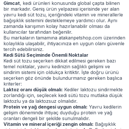
Gimcat
, kedi ürünleri konusunda global çapta bilinen
bir markadır. Geniş ürün yelpazesi içerisinde yer alan
yavru kedi süt tozu, içeriğindeki vitamin ve minerallerle
bağışıklık sistemini desteklemeye yardımcı olur. Aynı
zamanda karışımın kolay hazırlanabilir olması da
kullanıcılar tarafından beğenilir.
Bu markaların tamamına atakanpetshop.com üzerinden
kolaylıkla ulaşabilir, ihtiyacınıza en uygun olanı güvenle
tercih edebilirsiniz.
Kedi Sütü Seçiminde Önemli Noktalar
Kedi süt tozu seçerken dikkat edilmesi gereken bazı
temel noktalar, yavru kedinizin sağlıklı gelişimi ve
sindirim sistemi için oldukça kritiktir. İşte doğru ürünü
seçerken göz önünde bulundurmanız gereken başlıca
kriterler:
Laktoz oranı düşük olmalı:
Kediler laktozu sindirmekte
zorlandığı için, seçilecek kedi sütü tozu mutlaka düşük
laktozlu ya da laktozsuz olmalıdır.
Protein ve yağ dengesi uygun olmalı:
Yavru kedilerin
gelişim döneminde ihtiyaç duyduğu protein ve yağ
oranları dengeli bir şekilde sunulmalıdır.
Vitamin ve mineral içeriği zengin olmalı:
Bağışıklık