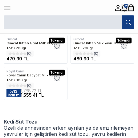
2
/
Kedi
/
Kedi Sağlık / Bakım Ürünleri
/
Kedi Süt Tozu
Filtreler
Son Eklenen
Gimcat
Gimcat
Tükendi
Tükendi
Gimcat Kitten Goat Milk Keçi Süt
Gimcat Kitten Milk Yavru Kedi Süt
Tozu 200gr
Tozu 200gr
(
0
)
(
0
)
479.99 TL
489.90 TL
Royal Canin
Kargo Bedava
Tükendi
Royal Canin Babycat Milk Kedi Süt
Tozu 300 gr
(
0
)
1,788.72 TL
%
13
1,555.41 TL
İndirim
Kedi Süt Tozu
Özellikle annesinden erken ayrılan ya da emzirilemeyen
yavrular için geliştirilen kedi süt tozu, yavru kedilerin