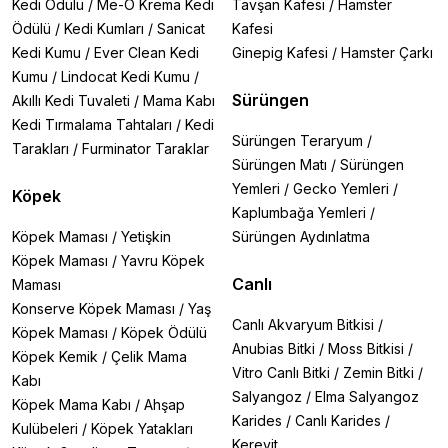
Kedi Ödülü
/
Me-O Krema Kedi
Tavşan Kafesi
/
Hamster
bir tercihtir.
Ödülü
/
Kedi Kumları
/
Sanicat
Kafesi
Bosscat
, yerli üretim avantajıyla öne çıkan bir
Kedi Kumu
/
Ever Clean Kedi
Ginepig Kafesi
/
Hamster Çarkı
markadır. Kaliteli içeriği, yüksek protein ve düşük laktoz
oranı sayesinde hem güvenilir hem de ekonomik bir
Kumu
/
Lindocat Kedi Kumu
/
alternatiftir. Bosscat ürünleri, veterinerler tarafından da
Sürüngen
Akıllı Kedi Tuvaleti
/
Mama Kabı
önerilen formülasyonlara sahiptir.
Kedi Tırmalama Tahtaları
/
Kedi
Gimcat
, kedi ürünleri konusunda global çapta bilinen
Sürüngen Teraryum
/
Tarakları
/
Furminator Taraklar
bir markadır. Geniş ürün yelpazesi içerisinde yer alan
Sürüngen Matı
/
Sürüngen
yavru kedi süt tozu, içeriğindeki vitamin ve minerallerle
Yemleri
/
Gecko Yemleri
/
Köpek
bağışıklık sistemini desteklemeye yardımcı olur. Aynı
Kaplumbağa Yemleri
/
zamanda karışımın kolay hazırlanabilir olması da
kullanıcılar tarafından beğenilir.
Köpek Maması
/
Yetişkin
Sürüngen Aydınlatma
Bu markaların tamamına atakanpetshop.com üzerinden
Köpek Maması
/
Yavru Köpek
kolaylıkla ulaşabilir, ihtiyacınıza en uygun olanı güvenle
Canlı
Maması
tercih edebilirsiniz.
Konserve Köpek Maması
/
Yaş
Kedi Sütü Seçiminde Önemli Noktalar
Canlı Akvaryum Bitkisi
/
Köpek Maması
/
Köpek Ödülü
Kedi süt tozu seçerken dikkat edilmesi gereken bazı
Anubias Bitki
/
Moss Bitkisi
/
temel noktalar, yavru kedinizin sağlıklı gelişimi ve
Köpek Kemik
/
Çelik Mama
Vitro Canlı Bitki
/
Zemin Bitki
/
sindirim sistemi için oldukça kritiktir. İşte doğru ürünü
Kabı
seçerken göz önünde bulundurmanız gereken başlıca
Salyangoz
/
Elma Salyangoz
Köpek Mama Kabı
/
Ahşap
kriterler:
Karides
/
Canlı Karides
/
Kulübeleri
/
Köpek Yatakları
Laktoz oranı düşük olmalı:
Kediler laktozu sindirmekte
Kerevit