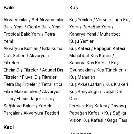
Balık
Kuş
Akvaryumlar
/
Set Akvaryumlar
Kuş Yemleri
/
Versele Laga Kuş
Balık Yemi
/
Cichlid Balık Yemi
Yemi
/
Papağan Yemi
/
Tropical Balık Yemi
/
Tetra
Kanarya Yemi
/
Muhabbet
Yemi
Kuşu Yemleri
Akvaryum Kumları
/
Bitki Kumu
Kuş Kafesi
/
Papağan Kafesi
Co2 Setleri
/
Akvaryum
Muhabbet Kuş Kafesi
/
Filtreleri
Kanarya Kuş Kafesi
/
Kuş
Eheim Dış Filtreler
/
Aquael Dış
Oyuncakları
/
Kuş Tünekleri
/
Filtreler
/
Fluval Dış Filtreler
Kuş Mamaları
Tetra Dış Filtreler
/
Tetra Isıtıcı
Kuş Aksesuarları
/
Kuş Krakeri
Filtre Malzemeleri
/
Akvaryum
Kuş Banyoluğu
/
Doğal Dal
Isıtıcı
/
Eheim Jager Isıtıcı
/
Darı
Sağlık ve Bakım
/
Yedek
Ferplast Kuş Kafesi
/
Dayang
Parçalar
/
Akvaryum Testleri
Papağan Kafesi
/
Kuş Sağlığı
Vision Kuş Kafesi
/
Gaga Taşı
Kedi