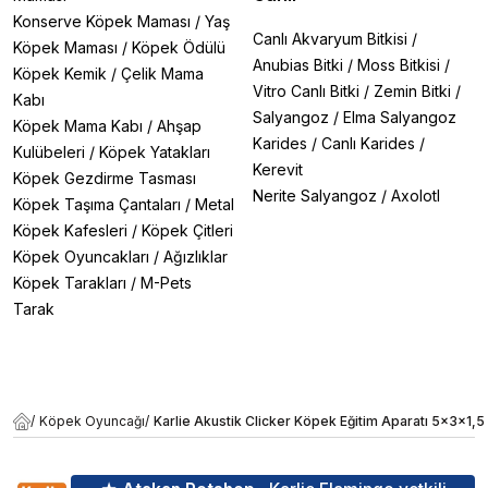
Konserve Köpek Maması
/
Yaş
Canlı Akvaryum Bitkisi
/
Köpek Maması
/
Köpek Ödülü
Anubias Bitki
/
Moss Bitkisi
/
Köpek Kemik
/
Çelik Mama
Vitro Canlı Bitki
/
Zemin Bitki
/
Kabı
Salyangoz
/
Elma Salyangoz
Köpek Mama Kabı
/
Ahşap
Karides
/
Canlı Karides
/
Kulübeleri
/
Köpek Yatakları
Kerevit
Köpek Gezdirme Tasması
Nerite Salyangoz
/
Axolotl
Köpek Taşıma Çantaları
/
Metal
Köpek Kafesleri
/
Köpek Çitleri
Köpek Oyuncakları
/
Ağızlıklar
Köpek Tarakları
/
M-Pets
Tarak
/
Köpek Oyuncağı
/
Karlie Akustik Clicker Köpek Eğitim Aparatı 5x3x1,