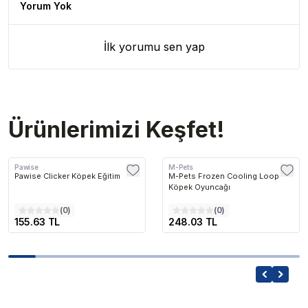
Yorum Yok
İlk yorumu sen yap
Ürünlerimizi Keşfet!
Pawise
M-Pets
Pawise Clicker Köpek Eğitim
M-Pets Frozen Cooling Loop
Köpek Oyuncağı
(
0
)
(
0
)
155.63 TL
248.03 TL