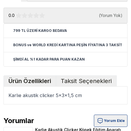
0.0
(
Yorum Yok
)
799 TL ÜZERİ KARGO BEDAVA
BONUS ve WORLD KREDİ KARTINA PEŞİN FİYATINA 3 TAKSİT
ŞİMDİ AL %1 KADAR PARA PUAN KAZAN
Ürün Özellikleri
Taksit Seçenekleri
Karlıe akustik clicker 5x3x1,5 cm
Yorumlar
Yorum Ekle
Karlie Akustik Clicker Köpek Eğitim Aparatı 5x3x1,5 Cm 
Karlie Akustik Clicker Köpek Eğitim Aparatı