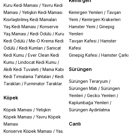
Kemirgen
Kuru Kedi Maması
/
Yavru Kedi
Maması
/
Yetişkin Kedi Maması
Kemirgen Yemleri
/
Tavşan
Kısırlaştırılmış Kedi Mamaları
Yemi
/
Kemirgen Krakerleri
Yaş Kedi Maması
/
Konserve
Hamster Yemi
/
Ginepig
Yaş Maması
/
Kedi Ödülü
/
Kuru
Yemleri
Kedi Ödülü
/
Me-O Krema Kedi
Tavşan Kafesi
/
Hamster
Ödülü
/
Kedi Kumları
/
Sanicat
Kafesi
Kedi Kumu
/
Ever Clean Kedi
Ginepig Kafesi
/
Hamster Çarkı
Kumu
/
Lindocat Kedi Kumu
/
Sürüngen
Akıllı Kedi Tuvaleti
/
Mama Kabı
Kedi Tırmalama Tahtaları
/
Kedi
Sürüngen Teraryum
/
Tarakları
/
Furminator Taraklar
Sürüngen Matı
/
Sürüngen
Yemleri
/
Gecko Yemleri
/
Köpek
Kaplumbağa Yemleri
/
Köpek Maması
/
Yetişkin
Sürüngen Aydınlatma
Köpek Maması
/
Yavru Köpek
Canlı
Maması
Konserve Köpek Maması
/
Yaş