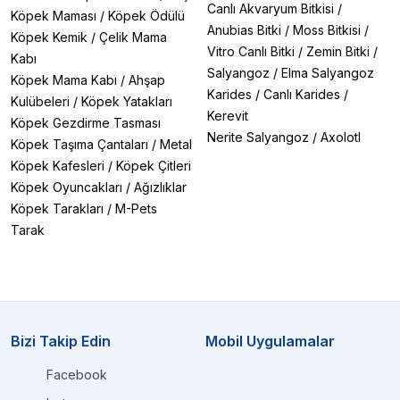
Canlı Akvaryum Bitkisi
/
Köpek Maması
/
Köpek Ödülü
Anubias Bitki
/
Moss Bitkisi
/
Köpek Kemik
/
Çelik Mama
Vitro Canlı Bitki
/
Zemin Bitki
/
Kabı
Salyangoz
/
Elma Salyangoz
Köpek Mama Kabı
/
Ahşap
Karides
/
Canlı Karides
/
Kulübeleri
/
Köpek Yatakları
Kerevit
Köpek Gezdirme Tasması
Nerite Salyangoz
/
Axolotl
Köpek Taşıma Çantaları
/
Metal
Köpek Kafesleri
/
Köpek Çitleri
Köpek Oyuncakları
/
Ağızlıklar
Köpek Tarakları
/
M-Pets
Tarak
Bizi Takip Edin
Mobil Uygulamalar
Facebook