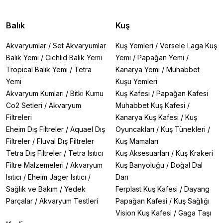
Balık
Kuş
Akvaryumlar
/
Set Akvaryumlar
Kuş Yemleri
/
Versele Laga Kuş
Balık Yemi
/
Cichlid Balık Yemi
Yemi
/
Papağan Yemi
/
Tropical Balık Yemi
/
Tetra
Kanarya Yemi
/
Muhabbet
Yemi
Kuşu Yemleri
Akvaryum Kumları
/
Bitki Kumu
Kuş Kafesi
/
Papağan Kafesi
Co2 Setleri
/
Akvaryum
Muhabbet Kuş Kafesi
/
Filtreleri
Kanarya Kuş Kafesi
/
Kuş
Eheim Dış Filtreler
/
Aquael Dış
Oyuncakları
/
Kuş Tünekleri
/
Filtreler
/
Fluval Dış Filtreler
Kuş Mamaları
Tetra Dış Filtreler
/
Tetra Isıtıcı
Kuş Aksesuarları
/
Kuş Krakeri
Filtre Malzemeleri
/
Akvaryum
Kuş Banyoluğu
/
Doğal Dal
Isıtıcı
/
Eheim Jager Isıtıcı
/
Darı
Sağlık ve Bakım
/
Yedek
Ferplast Kuş Kafesi
/
Dayang
Parçalar
/
Akvaryum Testleri
Papağan Kafesi
/
Kuş Sağlığı
Vision Kuş Kafesi
/
Gaga Taşı