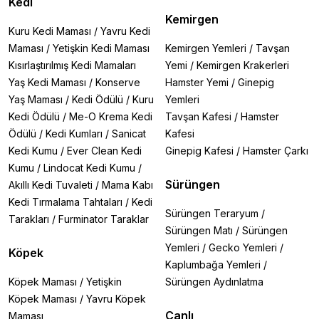
Kedi
Kemirgen
Kuru Kedi Maması
/
Yavru Kedi
Maması
/
Yetişkin Kedi Maması
Kemirgen Yemleri
/
Tavşan
Kısırlaştırılmış Kedi Mamaları
Yemi
/
Kemirgen Krakerleri
Yaş Kedi Maması
/
Konserve
Hamster Yemi
/
Ginepig
Yaş Maması
/
Kedi Ödülü
/
Kuru
Yemleri
Kedi Ödülü
/
Me-O Krema Kedi
Tavşan Kafesi
/
Hamster
Ödülü
/
Kedi Kumları
/
Sanicat
Kafesi
Kedi Kumu
/
Ever Clean Kedi
Ginepig Kafesi
/
Hamster Çarkı
Kumu
/
Lindocat Kedi Kumu
/
Sürüngen
Akıllı Kedi Tuvaleti
/
Mama Kabı
Kedi Tırmalama Tahtaları
/
Kedi
Sürüngen Teraryum
/
Tarakları
/
Furminator Taraklar
Sürüngen Matı
/
Sürüngen
Yemleri
/
Gecko Yemleri
/
Köpek
Kaplumbağa Yemleri
/
Köpek Maması
/
Yetişkin
Sürüngen Aydınlatma
Köpek Maması
/
Yavru Köpek
Canlı
Maması