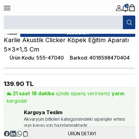
2
/
Köpek Oyuncağı
/
Karlie Akustik Clicker Köpek Eğitim Aparatı 5x3x1,
★ Atakan Petshop,
Karlie Flamingo yetkili
satıcısıdır.
Karlie Akustik Clicker Köpek Eğitim Aparatı
5x3x1,5 Cm
Ürün Kodu
:
555-47040
Barkod
:
4016598470404
139.90
TL
21
saat
18
dakika
içinde sipariş verirseniz
yarın
kargoda!
Kargoya Teslim
Akvaryum bitkileri kategorisindeki siparişler ertesi
gün kargo için hazırlanmaktadır.
ÜRÜN DETAYI