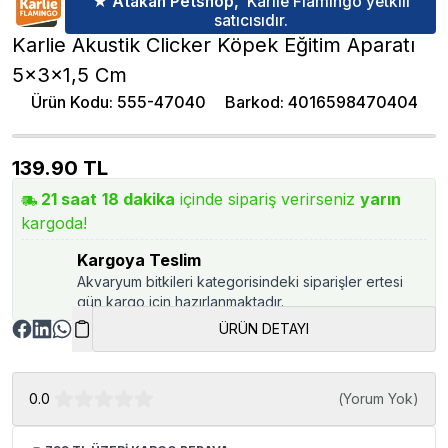
★ Atakan Petshop,
Karlie Flamingo yetkili
satıcısıdır.
Karlie Akustik Clicker Köpek Eğitim Aparatı
5x3x1,5 Cm
Ürün Kodu
:
555-47040
Barkod
:
4016598470404
139.90
TL
21
saat
18
dakika
içinde sipariş verirseniz
yarın
kargoda!
Kargoya Teslim
Akvaryum bitkileri kategorisindeki siparişler ertesi
gün kargo için hazırlanmaktadır.
ÜRÜN DETAYI
0.0
(
Yorum Yok
)