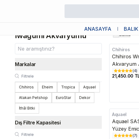
/
Karınca Çiftliğim X Iwagumi Akvaryumu
Karınca Çiftliğim X
ANASAYFA
BALIK
Iwagumi Akvaryumu
Stokta
Chihiros
Kargo Bedava
Chihiros Wr
Akvaryum A
Markalar
(
4
)
21,450.00 T
Chihiros
Eheim
Tropica
Aquael
Atakan Petshop
EuroStar
Dekor
İthâl Bitki
Aquael
Kargo Bedava
Aquael SAS
Dış Filtre Kapasitesi
Yüzey Emic
(
7
)