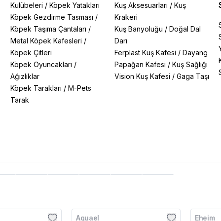
Kulübeleri
/
Köpek Yatakları
Kuş Aksesuarları
/
Kuş
Köpek Gezdirme Tasması
/
Krakeri
Köpek Taşıma Çantaları
/
Kuş Banyoluğu
/
Doğal Dal
Metal Köpek Kafesleri
/
Darı
Köpek Çitleri
Ferplast Kuş Kafesi
/
Dayang
Köpek Oyuncakları
/
Papağan Kafesi
/
Kuş Sağlığı
Ağızlıklar
Vision Kuş Kafesi
/
Gaga Taşı
Köpek Tarakları
/
M-Pets
Tarak
Aquael
Eheim
Kargo Bedava
Kargo B