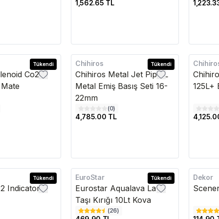
1,562.65 TL
1,223.3
Chihiros
Chihiro
Tükendi
Kargo Bedava
Tükendi
Kargo B
elenoid Co2
Chihiros Metal Jet Pipe L
Chihir
 Mate
Metal Emiş Basış Seti 16-
125L+ 
22mm
(
0
)
4,785.00 TL
4,125.0
EuroStar
Dekor
Tükendi
Tükendi
2 Indicator
Eurostar Aqualava Lav
Scener
Taşı Kırığı 10Lt Kova
(
26
)
469.90 TL
114.90 