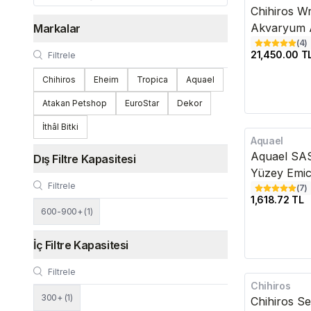
Chihiros Wr
Akvaryum A
Markalar
(
4
)
21,450.00 T
Chihiros
Eheim
Tropica
Aquael
Atakan Petshop
EuroStar
Dekor
İthâl Bitki
Aquael
Kargo Bedava
Aquael SAS
Dış Filtre Kapasitesi
Yüzey Emic
(
7
)
1,618.72 TL
600-900+
(
1
)
İç Filtre Kapasitesi
Chihiros
Kargo Bedava
300+
(
1
)
Chihiros S