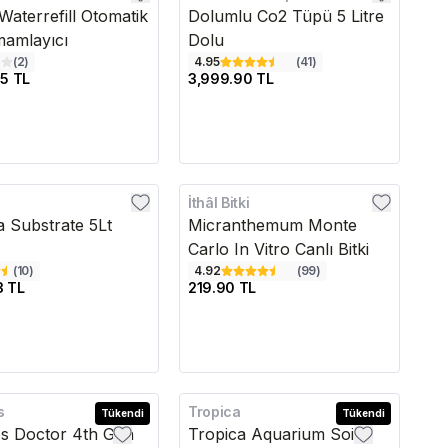
Waterrefill Otomatik
Dolumlu Co2 Tüpü 5 Litre
amlayıcı
Dolu
(
2
)
4.95
(
41
)
05 TL
3,999.90 TL
İthâl Bitki
edava
a Substrate 5Lt
Micranthemum Monte
Carlo In Vitro Canlı Bitki
(
10
)
4.92
(
99
)
3 TL
219.90 TL
s
Tropica
edava
Tükendi
Kargo Bedava
Tükendi
os Doctor 4th Gen
Tropica Aquarium Soil