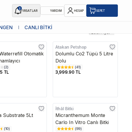
2
FIRSATLAR
YARDIM
HESAP
SEPET
NGEN
CANLI BİTKİ
Azalan Fiyat
Atakan Petshop
edava
Kargo Bedava
Waterrefill Otomatik
Dolumlu Co2 Tüpü 5 Litre
amlayıcı
Dolu
(
2
)
(
41
)
05 TL
3,999.90 TL
İthâl Bitki
edava
a Substrate 5Lt
Micranthemum Monte
Carlo In Vitro Canlı Bitki
(
10
)
(
99
)