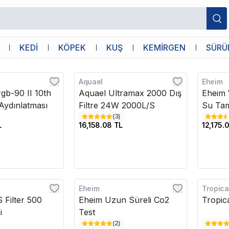
KEDİ
KÖPEK
KUŞ
KEMİRGEN
SÜRÜ
Aquael
Eheim
Kargo Bedava
Kargo B
gb-90 II 10th
Aquael Ultramax 2000 Dış
Eheim 
ydınlatması
Filtre 24W 2000L/S
Su Tam
(
3
)
L
16,158.08 TL
12,175.
Eheim
Tropica
Kargo Bedava
Kargo B
 Filter 500
Eheim Uzun Süreli Co2
Tropic
i
Test
(
2
)