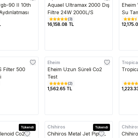
gb-90 II 10th
Aquael Ultramax 2000 Dış
Eheim 
ydınlatması
Filtre 24W 2000L/S
Su Tam
(
3
)
L
16,158.08 TL
12,175.
Eheim
Tropica
Kargo Bedava
Kargo B
 Filter 500
Eheim Uzun Süreli Co2
Tropic
i
Test
(
2
)
1,562.65 TL
1,223.3
Chihiros
Chihiro
Tükendi
Kargo Bedava
Tükendi
Kargo B
elenoid Co2
Chihiros Metal Jet Pipe L
Chihir