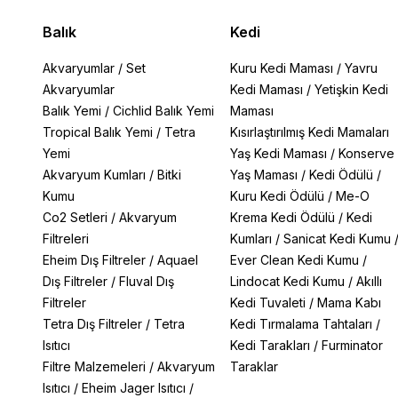
Balık
Kedi
Akvaryumlar
/
Set
Kuru Kedi Maması
/
Yavru
Akvaryumlar
Kedi Maması
/
Yetişkin Kedi
Balık Yemi
/
Cichlid Balık Yemi
Maması
Tropical Balık Yemi
/
Tetra
Kısırlaştırılmış Kedi Mamaları
Yemi
Yaş Kedi Maması
/
Konserve
Akvaryum Kumları
/
Bitki
Yaş Maması
/
Kedi Ödülü
/
Kumu
Kuru Kedi Ödülü
/
Me-O
Co2 Setleri
/
Akvaryum
Krema Kedi Ödülü
/
Kedi
Filtreleri
Kumları
/
Sanicat Kedi Kumu
Eheim Dış Filtreler
/
Aquael
Ever Clean Kedi Kumu
/
Dış Filtreler
/
Fluval Dış
Lindocat Kedi Kumu
/
Akıllı
Filtreler
Kedi Tuvaleti
/
Mama Kabı
Tetra Dış Filtreler
/
Tetra
Kedi Tırmalama Tahtaları
/
Isıtıcı
Kedi Tarakları
/
Furminator
Filtre Malzemeleri
/
Akvaryum
Taraklar
Isıtıcı
/
Eheim Jager Isıtıcı
/