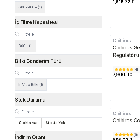
1,618.72 TL
600-900+
(
1
)
İç Filtre Kapasitesi
Chihiros
Kargo Bedava
300+
(
1
)
Chihiros S
Regülatörü
Bitki Gönderim Türü
(
4
)
7,900.00 TL
In Vitro Bitki
(
1
)
Stok Durumu
Chihiros
Chihiros Co
Stokta Var
Stokta Yok
(
5
)
İndirim Oranı
595.00 TL