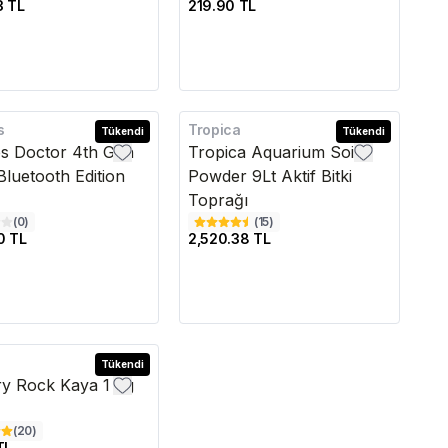
3 TL
219.90 TL
s
Tropica
edava
Tükendi
Kargo Bedava
Tükendi
os Doctor 4th Gen
Tropica Aquarium Soil
Bluetooth Edition
Powder 9Lt Aktif Bitki
Toprağı
(
0
)
(
15
)
0 TL
2,520.38 TL
Tükendi
y Rock Kaya 1 Kg
(
20
)
TL