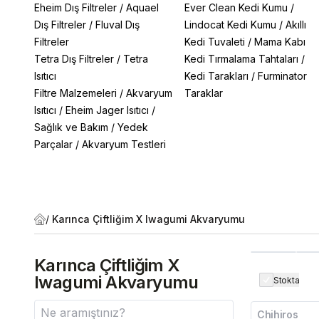
Eheim Dış Filtreler
/
Aquael
Ever Clean Kedi Kumu
/
Dış Filtreler
/
Fluval Dış
Lindocat Kedi Kumu
/
Akıllı
Filtreler
Kedi Tuvaleti
/
Mama Kabı
Tetra Dış Filtreler
/
Tetra
Kedi Tırmalama Tahtaları
/
Isıtıcı
Kedi Tarakları
/
Furminator
Filtre Malzemeleri
/
Akvaryum
Taraklar
Isıtıcı
/
Eheim Jager Isıtıcı
/
Sağlık ve Bakım
/
Yedek
Parçalar
/
Akvaryum Testleri
/
Karınca Çiftliğim X Iwagumi Akvaryumu
Karınca Çiftliğim X
Iwagumi Akvaryumu
Stokta
Chihiros
Kargo Bedava