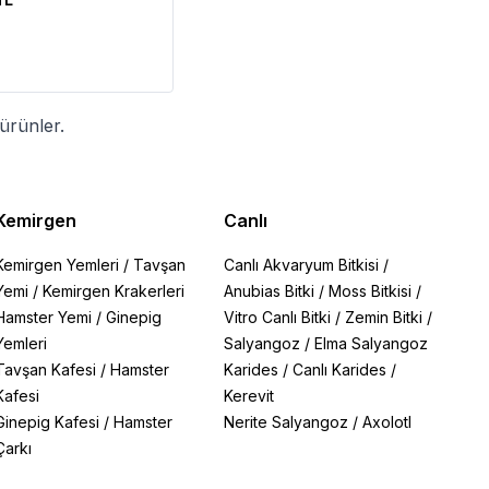
ürünler.
Kemirgen
Canlı
Kemirgen Yemleri
/
Tavşan
Canlı Akvaryum Bitkisi
/
Yemi
/
Kemirgen Krakerleri
Anubias Bitki
/
Moss Bitkisi
/
Hamster Yemi
/
Ginepig
Vitro Canlı Bitki
/
Zemin Bitki
/
Yemleri
Salyangoz
/
Elma Salyangoz
Tavşan Kafesi
/
Hamster
Karides
/
Canlı Karides
/
Kafesi
Kerevit
Ginepig Kafesi
/
Hamster
Nerite Salyangoz
/
Axolotl
Çarkı