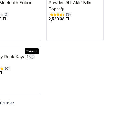
Bluetooth Edition
Powder 9Lt Aktif Bitki
Toprağı
(
0
)
(
15
)
0 TL
2,520.38 TL
Tükendi
y Rock Kaya 1 Kg
(
20
)
TL
ürünler.