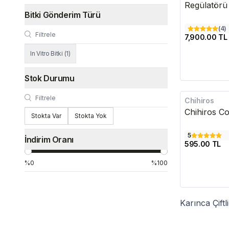
Regülatörü
Bitki Gönderim Türü
(
4
)
7,900.00 TL
In Vitro Bitki
(
1
)
Stok Durumu
Chihiros
Chihiros Co
Stokta Var
Stokta Yok
5
İndirim Oranı
595.00 TL
%0
%100
Karınca Çift