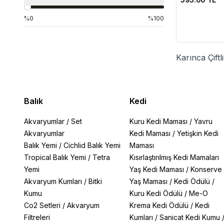
%0
%100
Karınca Çift
Balık
Kedi
Akvaryumlar
/
Set
Kuru Kedi Maması
/
Yavru
Akvaryumlar
Kedi Maması
/
Yetişkin Kedi
Balık Yemi
/
Cichlid Balık Yemi
Maması
Tropical Balık Yemi
/
Tetra
Kısırlaştırılmış Kedi Mamaları
Yemi
Yaş Kedi Maması
/
Konserve
Akvaryum Kumları
/
Bitki
Yaş Maması
/
Kedi Ödülü
/
Kumu
Kuru Kedi Ödülü
/
Me-O
Co2 Setleri
/
Akvaryum
Krema Kedi Ödülü
/
Kedi
Filtreleri
Kumları
/
Sanicat Kedi Kumu