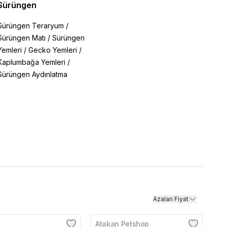
Sürüngen
Sürüngen Teraryum
/
Sürüngen Matı
/
Sürüngen
Yemleri
/
Gecko Yemleri
/
Kaplumbağa Yemleri
/
Sürüngen Aydınlatma
Azalan Fiyat
Atakan Petshop
edava
Kargo Bedava