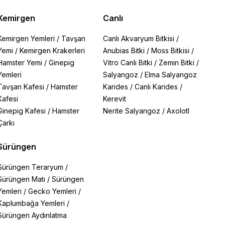
Kemirgen
Canlı
Kemirgen Yemleri
/
Tavşan
Canlı Akvaryum Bitkisi
/
Yemi
/
Kemirgen Krakerleri
Anubias Bitki
/
Moss Bitkisi
/
Hamster Yemi
/
Ginepig
Vitro Canlı Bitki
/
Zemin Bitki
/
Yemleri
Salyangoz
/
Elma Salyangoz
Tavşan Kafesi
/
Hamster
Karides
/
Canlı Karides
/
Kafesi
Kerevit
Ginepig Kafesi
/
Hamster
Nerite Salyangoz
/
Axolotl
Çarkı
Sürüngen
Sürüngen Teraryum
/
Sürüngen Matı
/
Sürüngen
Yemleri
/
Gecko Yemleri
/
Kaplumbağa Yemleri
/
Sürüngen Aydınlatma