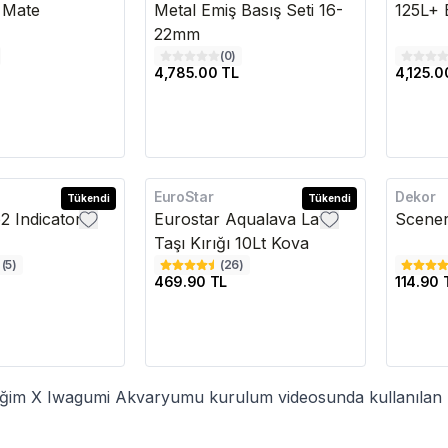
 Mate
Metal Emiş Basış Seti 16-
125L+ 
22mm
(
0
)
4,785.00 TL
4,125.0
EuroStar
Dekor
Tükendi
Tükendi
2 Indicator
Eurostar Aqualava Lav
Scener
Taşı Kırığı 10Lt Kova
(
5
)
(
26
)
469.90 TL
114.90 
liğim X Iwagumi Akvaryumu kurulum videosunda kullanılan 