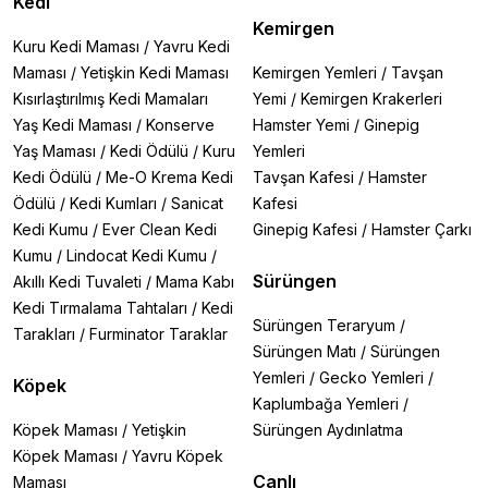
Kedi
Kemirgen
Kuru Kedi Maması
/
Yavru Kedi
Maması
/
Yetişkin Kedi Maması
Kemirgen Yemleri
/
Tavşan
Kısırlaştırılmış Kedi Mamaları
Yemi
/
Kemirgen Krakerleri
Yaş Kedi Maması
/
Konserve
Hamster Yemi
/
Ginepig
Yaş Maması
/
Kedi Ödülü
/
Kuru
Yemleri
Kedi Ödülü
/
Me-O Krema Kedi
Tavşan Kafesi
/
Hamster
Ödülü
/
Kedi Kumları
/
Sanicat
Kafesi
Kedi Kumu
/
Ever Clean Kedi
Ginepig Kafesi
/
Hamster Çarkı
Kumu
/
Lindocat Kedi Kumu
/
Sürüngen
Akıllı Kedi Tuvaleti
/
Mama Kabı
Kedi Tırmalama Tahtaları
/
Kedi
Sürüngen Teraryum
/
Tarakları
/
Furminator Taraklar
Sürüngen Matı
/
Sürüngen
Yemleri
/
Gecko Yemleri
/
Köpek
Kaplumbağa Yemleri
/
Köpek Maması
/
Yetişkin
Sürüngen Aydınlatma
Köpek Maması
/
Yavru Köpek
Canlı
Maması