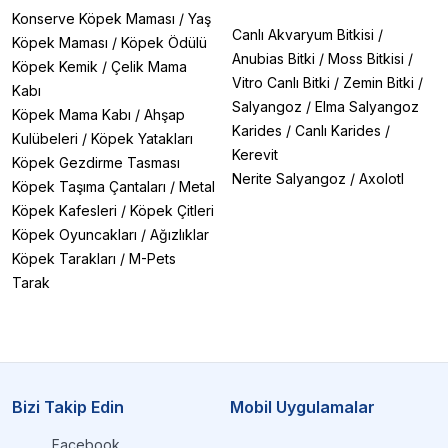
Konserve Köpek Maması
/
Yaş
Canlı Akvaryum Bitkisi
/
Köpek Maması
/
Köpek Ödülü
Anubias Bitki
/
Moss Bitkisi
/
Köpek Kemik
/
Çelik Mama
Vitro Canlı Bitki
/
Zemin Bitki
/
Kabı
Salyangoz
/
Elma Salyangoz
Köpek Mama Kabı
/
Ahşap
Karides
/
Canlı Karides
/
Kulübeleri
/
Köpek Yatakları
Kerevit
Köpek Gezdirme Tasması
Nerite Salyangoz
/
Axolotl
Köpek Taşıma Çantaları
/
Metal
Köpek Kafesleri
/
Köpek Çitleri
Köpek Oyuncakları
/
Ağızlıklar
Köpek Tarakları
/
M-Pets
Tarak
Bizi Takip Edin
Mobil Uygulamalar
Facebook