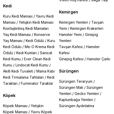
Kedi
Kemirgen
Kuru Kedi Maması
/
Yavru Kedi
Maması
/
Yetişkin Kedi Maması
Kemirgen Yemleri
/
Tavşan
Kısırlaştırılmış Kedi Mamaları
Yemi
/
Kemirgen Krakerleri
Yaş Kedi Maması
/
Konserve
Hamster Yemi
/
Ginepig
Yaş Maması
/
Kedi Ödülü
/
Kuru
Yemleri
Kedi Ödülü
/
Me-O Krema Kedi
Tavşan Kafesi
/
Hamster
Ödülü
/
Kedi Kumları
/
Sanicat
Kafesi
Kedi Kumu
/
Ever Clean Kedi
Ginepig Kafesi
/
Hamster Çarkı
Kumu
/
Lindocat Kedi Kumu
/
Sürüngen
Akıllı Kedi Tuvaleti
/
Mama Kabı
Kedi Tırmalama Tahtaları
/
Kedi
Sürüngen Teraryum
/
Tarakları
/
Furminator Taraklar
Sürüngen Matı
/
Sürüngen
Yemleri
/
Gecko Yemleri
/
Köpek
Kaplumbağa Yemleri
/
Köpek Maması
/
Yetişkin
Sürüngen Aydınlatma
Köpek Maması
/
Yavru Köpek