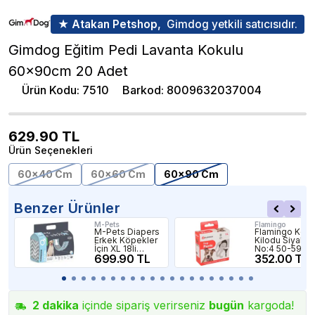
★ Atakan Petshop,
Gimdog yetkili satıcısıdır.
Gimdog Eğitim Pedi Lavanta Kokulu
60x90cm 20 Adet
Ürün Kodu
:
7510
Barkod
:
8009632037004
629.90
TL
Ürün Seçenekleri
60x40 Cm
60x60 Cm
60x90 Cm
Benzer Ürünler
M-Pets
Flamingo
M-Pets Diapers
Flamingo Köp
Erkek Köpekler
Kilodu Siyah
İçin XL 18li
No:4 50-59cm
Karbonlu Külot
699.90 TL
352.00 TL
2
dakika
içinde sipariş verirseniz
bugün
kargoda!