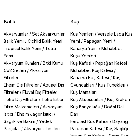
Balık
Kuş
Akvaryumlar
/
Set Akvaryumlar
Kuş Yemleri
/
Versele Laga Kuş
Balık Yemi
/
Cichlid Balık Yemi
Yemi
/
Papağan Yemi
/
Tropical Balık Yemi
/
Tetra
Kanarya Yemi
/
Muhabbet
Yemi
Kuşu Yemleri
Akvaryum Kumları
/
Bitki Kumu
Kuş Kafesi
/
Papağan Kafesi
Co2 Setleri
/
Akvaryum
Muhabbet Kuş Kafesi
/
Filtreleri
Kanarya Kuş Kafesi
/
Kuş
Eheim Dış Filtreler
/
Aquael Dış
Oyuncakları
/
Kuş Tünekleri
/
Filtreler
/
Fluval Dış Filtreler
Kuş Mamaları
Tetra Dış Filtreler
/
Tetra Isıtıcı
Kuş Aksesuarları
/
Kuş Krakeri
Filtre Malzemeleri
/
Akvaryum
Kuş Banyoluğu
/
Doğal Dal
Isıtıcı
/
Eheim Jager Isıtıcı
/
Darı
Sağlık ve Bakım
/
Yedek
Ferplast Kuş Kafesi
/
Dayang
Parçalar
/
Akvaryum Testleri
Papağan Kafesi
/
Kuş Sağlığı
Vision Kuş Kafesi
/
Gaga Taşı