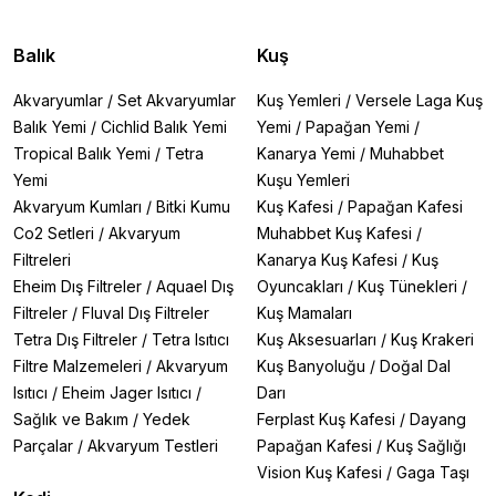
Balık
Kuş
Akvaryumlar
/
Set Akvaryumlar
Kuş Yemleri
/
Versele Laga Kuş
Balık Yemi
/
Cichlid Balık Yemi
Yemi
/
Papağan Yemi
/
Tropical Balık Yemi
/
Tetra
Kanarya Yemi
/
Muhabbet
Yemi
Kuşu Yemleri
Akvaryum Kumları
/
Bitki Kumu
Kuş Kafesi
/
Papağan Kafesi
Co2 Setleri
/
Akvaryum
Muhabbet Kuş Kafesi
/
Filtreleri
Kanarya Kuş Kafesi
/
Kuş
Eheim Dış Filtreler
/
Aquael Dış
Oyuncakları
/
Kuş Tünekleri
/
Filtreler
/
Fluval Dış Filtreler
Kuş Mamaları
Tetra Dış Filtreler
/
Tetra Isıtıcı
Kuş Aksesuarları
/
Kuş Krakeri
Filtre Malzemeleri
/
Akvaryum
Kuş Banyoluğu
/
Doğal Dal
Isıtıcı
/
Eheim Jager Isıtıcı
/
Darı
Sağlık ve Bakım
/
Yedek
Ferplast Kuş Kafesi
/
Dayang
Parçalar
/
Akvaryum Testleri
Papağan Kafesi
/
Kuş Sağlığı
Vision Kuş Kafesi
/
Gaga Taşı