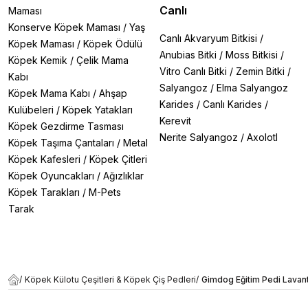
Canlı
Maması
Konserve Köpek Maması
/
Yaş
Canlı Akvaryum Bitkisi
/
Köpek Maması
/
Köpek Ödülü
Anubias Bitki
/
Moss Bitkisi
/
Köpek Kemik
/
Çelik Mama
Vitro Canlı Bitki
/
Zemin Bitki
/
Kabı
Salyangoz
/
Elma Salyangoz
Köpek Mama Kabı
/
Ahşap
Karides
/
Canlı Karides
/
Kulübeleri
/
Köpek Yatakları
Kerevit
Köpek Gezdirme Tasması
Nerite Salyangoz
/
Axolotl
Köpek Taşıma Çantaları
/
Metal
Köpek Kafesleri
/
Köpek Çitleri
Köpek Oyuncakları
/
Ağızlıklar
Köpek Tarakları
/
M-Pets
Tarak
/
Köpek Külotu Çeşitleri & Köpek Çiş Pedleri
/
Gimdog Eğitim Pedi Lava