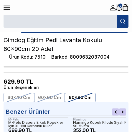
2
/
Köpek Külotu Çeşitleri & Köpek Çiş Pedleri
/
Gimdog Eğitim Pedi Lava
★ Atakan Petshop,
Gimdog yetkili satıcısıdır.
Gimdog Eğitim Pedi Lavanta Kokulu
60x90cm 20 Adet
Ürün Kodu
:
7510
Barkod
:
8009632037004
629.90
TL
Ürün Seçenekleri
60x40 Cm
60x60 Cm
60x90 Cm
Benzer Ürünler
M-Pets
Flamingo
M-Pets Diapers Erkek Köpekler
Flamingo Köpek Kilodu Siyah No:
İçin XL 18li Karbonlu Külot
50-59cm
699.90 TL
352.00 TL