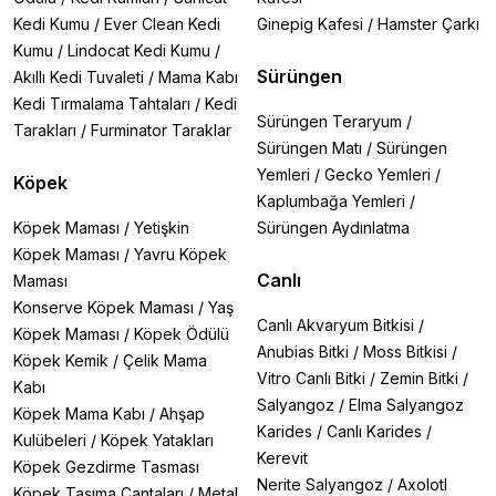
Kedi Kumu
/
Ever Clean Kedi
Ginepig Kafesi
/
Hamster Çarkı
Kumu
/
Lindocat Kedi Kumu
/
Sürüngen
Akıllı Kedi Tuvaleti
/
Mama Kabı
Kedi Tırmalama Tahtaları
/
Kedi
Sürüngen Teraryum
/
Tarakları
/
Furminator Taraklar
Sürüngen Matı
/
Sürüngen
Yemleri
/
Gecko Yemleri
/
Köpek
Kaplumbağa Yemleri
/
Köpek Maması
/
Yetişkin
Sürüngen Aydınlatma
Köpek Maması
/
Yavru Köpek
Canlı
Maması
Konserve Köpek Maması
/
Yaş
Canlı Akvaryum Bitkisi
/
Köpek Maması
/
Köpek Ödülü
Anubias Bitki
/
Moss Bitkisi
/
Köpek Kemik
/
Çelik Mama
Vitro Canlı Bitki
/
Zemin Bitki
/
Kabı
Salyangoz
/
Elma Salyangoz
Köpek Mama Kabı
/
Ahşap
Karides
/
Canlı Karides
/
Kulübeleri
/
Köpek Yatakları
Kerevit
Köpek Gezdirme Tasması
Nerite Salyangoz
/
Axolotl
Köpek Taşıma Çantaları
/
Metal