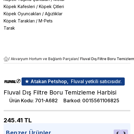
Köpek Kafesleri
/
Köpek Çitleri
Köpek Oyuncakları
/
Ağızlıklar
Köpek Tarakları
/
M-Pets
Tarak
/
Akvaryum Hortum ve Bağlantı Parçaları
/
Fluval Dış Filtre Boru Temizle
★ Atakan Petshop,
Fluval yetkili satıcısıdır.
Fluval Dış Filtre Boru Temizleme Harbisi
Ürün Kodu
:
701-A682
Barkod
:
0015561106825
245.41
TL
Benzer Ürünler