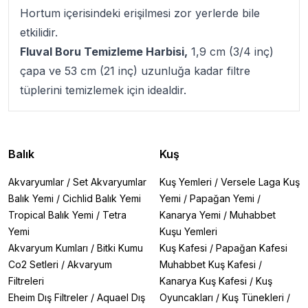
Hortum içerisindeki erişilmesi zor yerlerde bile
etkilidir.
Fluval Boru Temizleme Harbisi,
1,9 cm (3/4 inç)
çapa ve 53 cm (21 inç) uzunluğa kadar filtre
tüplerini temizlemek için idealdir.
Balık
Kuş
Akvaryumlar
/
Set Akvaryumlar
Kuş Yemleri
/
Versele Laga Kuş
Balık Yemi
/
Cichlid Balık Yemi
Yemi
/
Papağan Yemi
/
Tropical Balık Yemi
/
Tetra
Kanarya Yemi
/
Muhabbet
Yemi
Kuşu Yemleri
Akvaryum Kumları
/
Bitki Kumu
Kuş Kafesi
/
Papağan Kafesi
Co2 Setleri
/
Akvaryum
Muhabbet Kuş Kafesi
/
Filtreleri
Kanarya Kuş Kafesi
/
Kuş
Eheim Dış Filtreler
/
Aquael Dış
Oyuncakları
/
Kuş Tünekleri
/