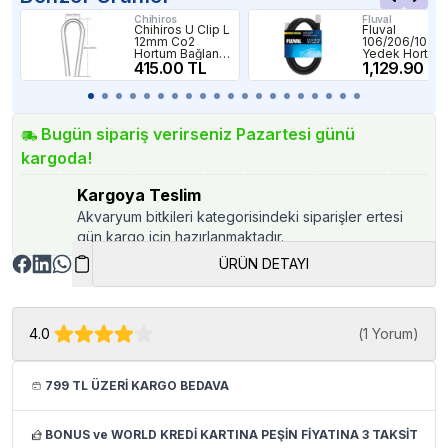
Chihiros
Fluval
Chihiros U Clip L
Fluval
12mm Co2
106/206/107/
Hortum Bağlantı
Yedek Hortum
Aparatı 4 Adet
415.00 TL
2.5 Metre
1,129.90 TL
Bugün sipariş verirseniz Pazartesi günü
kargoda!
Kargoya Teslim
Akvaryum bitkileri kategorisindeki siparişler ertesi
gün kargo için hazırlanmaktadır.
ÜRÜN DETAYI
4.0
(
1 Yorum
)
799 TL ÜZERİ KARGO BEDAVA
BONUS ve WORLD KREDİ KARTINA PEŞİN FİYATINA 3 TAKSİT