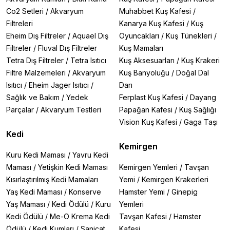
Co2 Setleri
/
Akvaryum
Muhabbet Kuş Kafesi
/
Filtreleri
Kanarya Kuş Kafesi
/
Kuş
Eheim Dış Filtreler
/
Aquael Dış
Oyuncakları
/
Kuş Tünekleri
/
Filtreler
/
Fluval Dış Filtreler
Kuş Mamaları
Tetra Dış Filtreler
/
Tetra Isıtıcı
Kuş Aksesuarları
/
Kuş Krakeri
Filtre Malzemeleri
/
Akvaryum
Kuş Banyoluğu
/
Doğal Dal
Isıtıcı
/
Eheim Jager Isıtıcı
/
Darı
Sağlık ve Bakım
/
Yedek
Ferplast Kuş Kafesi
/
Dayang
Parçalar
/
Akvaryum Testleri
Papağan Kafesi
/
Kuş Sağlığı
Vision Kuş Kafesi
/
Gaga Taşı
Kedi
Kemirgen
Kuru Kedi Maması
/
Yavru Kedi
Maması
/
Yetişkin Kedi Maması
Kemirgen Yemleri
/
Tavşan
Kısırlaştırılmış Kedi Mamaları
Yemi
/
Kemirgen Krakerleri
Yaş Kedi Maması
/
Konserve
Hamster Yemi
/
Ginepig
Yaş Maması
/
Kedi Ödülü
/
Kuru
Yemleri
Kedi Ödülü
/
Me-O Krema Kedi
Tavşan Kafesi
/
Hamster
Ödülü
/
Kedi Kumları
/
Sanicat
Kafesi