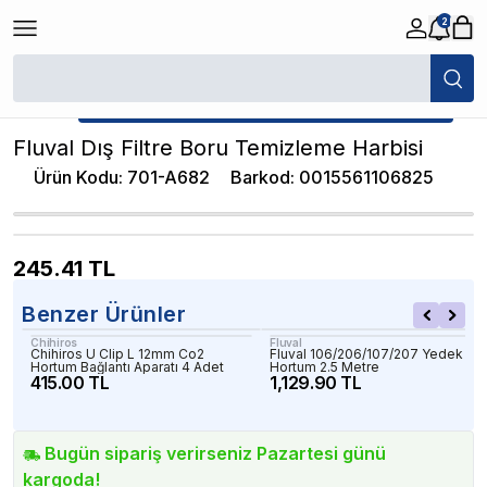
2
/
Akvaryum Hortum ve Bağlantı Parçaları
/
Fluval Dış Filtre Boru Temizle
★ Atakan Petshop,
Fluval yetkili satıcısıdır.
Fluval Dış Filtre Boru Temizleme Harbisi
Ürün Kodu
:
701-A682
Barkod
:
0015561106825
245.41
TL
Benzer Ürünler
Chihiros
Fluval
Chihiros U Clip L 12mm Co2
Fluval 106/206/107/207 Yedek
Hortum Bağlantı Aparatı 4 Adet
Hortum 2.5 Metre
415.00 TL
1,129.90 TL
Bugün sipariş verirseniz Pazartesi günü
kargoda!