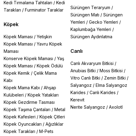
Kedi Tırmalama Tahtaları
/
Kedi
Sürüngen Teraryum
/
Tarakları
/
Furminator Taraklar
Sürüngen Matı
/
Sürüngen
Yemleri
/
Gecko Yemleri
/
Köpek
Kaplumbağa Yemleri
/
Köpek Maması
/
Yetişkin
Sürüngen Aydınlatma
Köpek Maması
/
Yavru Köpek
Canlı
Maması
Konserve Köpek Maması
/
Yaş
Canlı Akvaryum Bitkisi
/
Köpek Maması
/
Köpek Ödülü
Anubias Bitki
/
Moss Bitkisi
/
Köpek Kemik
/
Çelik Mama
Vitro Canlı Bitki
/
Zemin Bitki
/
Kabı
Salyangoz
/
Elma Salyangoz
Köpek Mama Kabı
/
Ahşap
Karides
/
Canlı Karides
/
Kulübeleri
/
Köpek Yatakları
Kerevit
Köpek Gezdirme Tasması
Nerite Salyangoz
/
Axolotl
Köpek Taşıma Çantaları
/
Metal
Köpek Kafesleri
/
Köpek Çitleri
Köpek Oyuncakları
/
Ağızlıklar
Köpek Tarakları
/
M-Pets