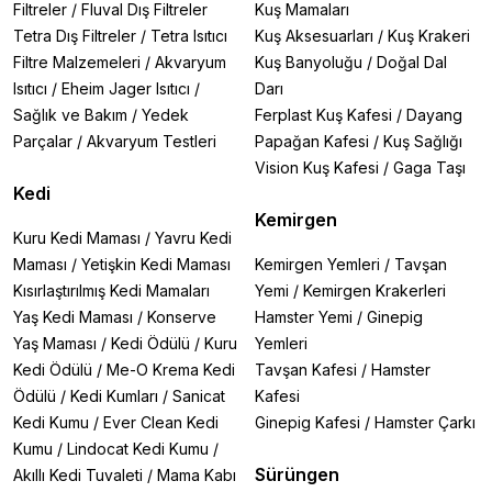
Filtreler
/
Fluval Dış Filtreler
Kuş Mamaları
Tetra Dış Filtreler
/
Tetra Isıtıcı
Kuş Aksesuarları
/
Kuş Krakeri
Filtre Malzemeleri
/
Akvaryum
Kuş Banyoluğu
/
Doğal Dal
Isıtıcı
/
Eheim Jager Isıtıcı
/
Darı
Sağlık ve Bakım
/
Yedek
Ferplast Kuş Kafesi
/
Dayang
Parçalar
/
Akvaryum Testleri
Papağan Kafesi
/
Kuş Sağlığı
Vision Kuş Kafesi
/
Gaga Taşı
Kedi
Kemirgen
Kuru Kedi Maması
/
Yavru Kedi
Maması
/
Yetişkin Kedi Maması
Kemirgen Yemleri
/
Tavşan
Kısırlaştırılmış Kedi Mamaları
Yemi
/
Kemirgen Krakerleri
Yaş Kedi Maması
/
Konserve
Hamster Yemi
/
Ginepig
Yaş Maması
/
Kedi Ödülü
/
Kuru
Yemleri
Kedi Ödülü
/
Me-O Krema Kedi
Tavşan Kafesi
/
Hamster
Ödülü
/
Kedi Kumları
/
Sanicat
Kafesi
Kedi Kumu
/
Ever Clean Kedi
Ginepig Kafesi
/
Hamster Çarkı
Kumu
/
Lindocat Kedi Kumu
/
Sürüngen
Akıllı Kedi Tuvaleti
/
Mama Kabı