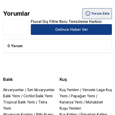
Yorumlar
Yorum Ekle
Fluval Dış Filtre Boru Temizleme Harbisi Ürün Yorumları
Fluval Dış Filtre Boru Temizleme Harbisi
Gelince Haber Ver
0 Yorum
Balık
Kuş
Akvaryumlar
/
Set Akvaryumlar
Kuş Yemleri
/
Versele Laga Kuş
Balık Yemi
/
Cichlid Balık Yemi
Yemi
/
Papağan Yemi
/
Tropical Balık Yemi
/
Tetra
Kanarya Yemi
/
Muhabbet
Yemi
Kuşu Yemleri
Akvaryum Kumları
/
Bitki Kumu
Kuş Kafesi
/
Papağan Kafesi