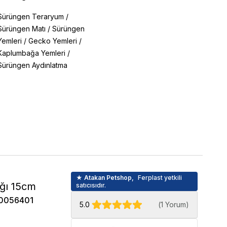
Sürüngen Teraryum
/
Sürüngen Matı
/
Sürüngen
Yemleri
/
Gecko Yemleri
/
Kaplumbağa Yemleri
/
Sürüngen Aydınlatma
★ Atakan Petshop,
Ferplast yetkili
ağı 15cm
satıcısıdır.
0056401
5.0
(
1 Yorum
)