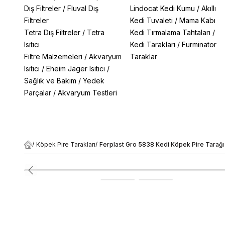
Dış Filtreler
/
Fluval Dış
Lindocat Kedi Kumu
/
Akıllı
Filtreler
Kedi Tuvaleti
/
Mama Kabı
Tetra Dış Filtreler
/
Tetra
Kedi Tırmalama Tahtaları
/
Isıtıcı
Kedi Tarakları
/
Furminator
Filtre Malzemeleri
/
Akvaryum
Taraklar
Isıtıcı
/
Eheim Jager Isıtıcı
/
Sağlık ve Bakım
/
Yedek
Parçalar
/
Akvaryum Testleri
/
Köpek Pire Tarakları
/
Ferplast Gro 5838 Kedi Köpek Pire Tarağ