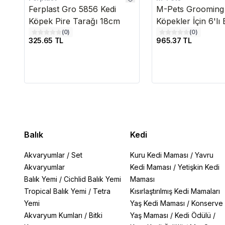
Ferplast Gro 5856 Kedi
M-Pets Grooming 
Köpek Pire Tarağı 18cm
Köpekler İçin 6'lı
(
0
)
(
0
)
325.65 TL
965.37 TL
Balık
Kedi
Akvaryumlar
/
Set
Kuru Kedi Maması
/
Yavru
Akvaryumlar
Kedi Maması
/
Yetişkin Kedi
Balık Yemi
/
Cichlid Balık Yemi
Maması
Tropical Balık Yemi
/
Tetra
Kısırlaştırılmış Kedi Mamaları
Yemi
Yaş Kedi Maması
/
Konserve
Akvaryum Kumları
/
Bitki
Yaş Maması
/
Kedi Ödülü
/