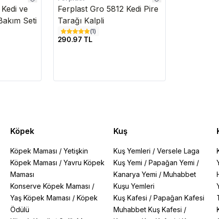
Kedi ve
Ferplast Gro 5812 Kedi Pire
 Bakım Seti
Tarağı Kalpli
(
1
)
290.97 TL
Köpek
Kuş
Köpek Maması
/
Yetişkin
Kuş Yemleri
/
Versele Laga
Köpek Maması
/
Yavru Köpek
Kuş Yemi
/
Papağan Yemi
/
Maması
Kanarya Yemi
/
Muhabbet
Konserve Köpek Maması
/
Kuşu Yemleri
Yaş Köpek Maması
/
Köpek
Kuş Kafesi
/
Papağan Kafesi
Ödülü
Muhabbet Kuş Kafesi
/