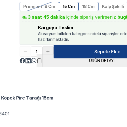
Premium 18 Cm
15 Cm
18 Cm
Kalp Şekilli
3
saat
45
dakika
içinde sipariş verirseniz
bug
Kargoya Teslim
Akvaryum bitkileri kategorisindeki siparişler ert
hazırlanmaktadır.
Sepete Ekle
ÜRÜN DETAYI
 Köpek Pire Tarağı 15cm
6401