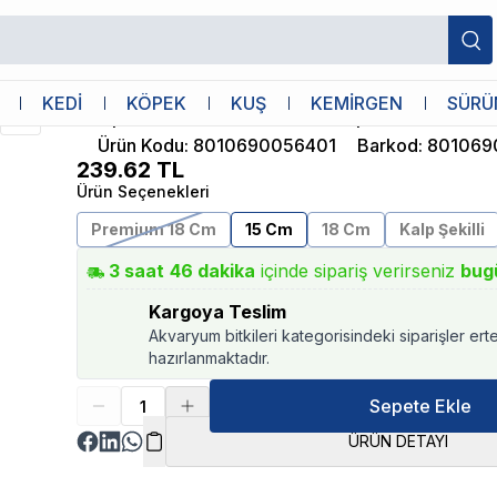
ı 15cm
Ferplast
KEDİ
KÖPEK
KUŞ
KEMİRGEN
SÜRÜ
Ferplast Gro 5838 Kedi Köpek Pire Tar
Ürün Kodu
:
8010690056401
Barkod
:
801069
239.62
TL
Ürün Seçenekleri
Premium 18 Cm
15 Cm
18 Cm
Kalp Şekilli
3
saat
46
dakika
içinde sipariş verirseniz
bug
Kargoya Teslim
Akvaryum bitkileri kategorisindeki siparişler ert
hazırlanmaktadır.
Sepete Ekle
ÜRÜN DETAYI