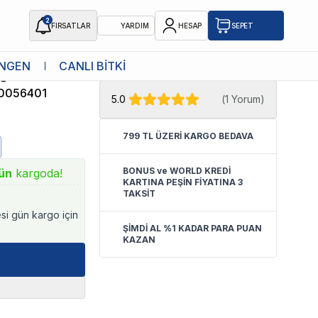
2
FIRSATLAR
YARDIM
HESAP
SEPET
★ Atakan Petshop,
Ferplast yetkili
NGEN
CANLI BİTKİ
ağı 15cm
satıcısıdır.
0056401
5.0
(
1 Yorum
)
799 TL ÜZERİ KARGO BEDAVA
BONUS ve WORLD KREDİ
ün
kargoda!
KARTINA PEŞİN FİYATINA 3
TAKSİT
esi gün kargo için
ŞİMDİ AL %1 KADAR PARA PUAN
KAZAN