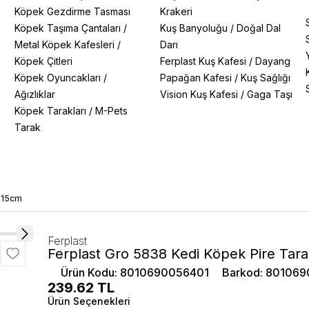
Köpek Gezdirme Tasması
Krakeri
Köpek Taşıma Çantaları
/
Kuş Banyoluğu
/
Doğal Dal
Metal Köpek Kafesleri
/
Darı
Köpek Çitleri
Ferplast Kuş Kafesi
/
Dayang
Köpek Oyuncakları
/
Papağan Kafesi
/
Kuş Sağlığı
Ağızlıklar
Vision Kuş Kafesi
/
Gaga Taşı
Köpek Tarakları
/
M-Pets
Tarak
ı 15cm
Ferplast
Ferplast Gro 5838 Kedi Köpek Pire Tar
Ürün Kodu
:
8010690056401
Barkod
:
801069
239.62
TL
Ürün Seçenekleri