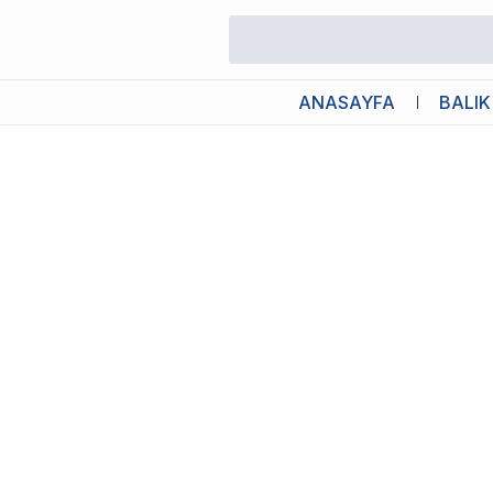
/
Köpek Pire Tarakları
/
Ferplast Gro 5838 Kedi Köpek Pire Tarağ
ANASAYFA
BALIK