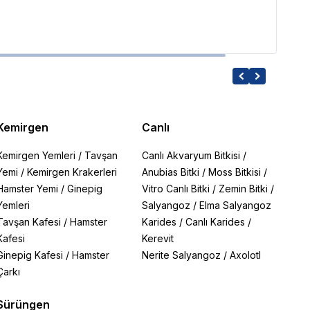
Kemirgen
Canlı
Kemirgen Yemleri
/
Tavşan
Canlı Akvaryum Bitkisi
/
Yemi
/
Kemirgen Krakerleri
Anubias Bitki
/
Moss Bitkisi
/
Hamster Yemi
/
Ginepig
Vitro Canlı Bitki
/
Zemin Bitki
/
Yemleri
Salyangoz
/
Elma Salyangoz
Tavşan Kafesi
/
Hamster
Karides
/
Canlı Karides
/
Kafesi
Kerevit
Ginepig Kafesi
/
Hamster
Nerite Salyangoz
/
Axolotl
Çarkı
Sürüngen