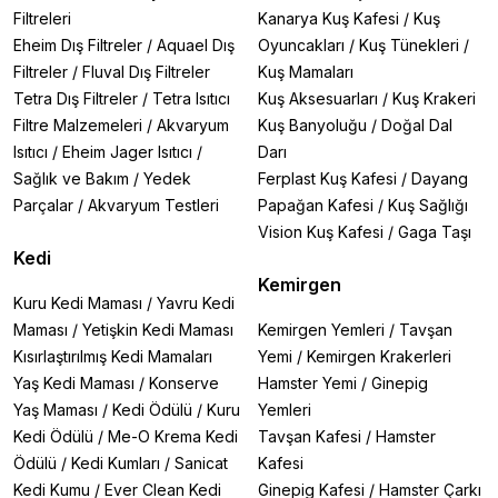
Filtreleri
Kanarya Kuş Kafesi
/
Kuş
Eheim Dış Filtreler
/
Aquael Dış
Oyuncakları
/
Kuş Tünekleri
/
Filtreler
/
Fluval Dış Filtreler
Kuş Mamaları
Tetra Dış Filtreler
/
Tetra Isıtıcı
Kuş Aksesuarları
/
Kuş Krakeri
Filtre Malzemeleri
/
Akvaryum
Kuş Banyoluğu
/
Doğal Dal
Isıtıcı
/
Eheim Jager Isıtıcı
/
Darı
Sağlık ve Bakım
/
Yedek
Ferplast Kuş Kafesi
/
Dayang
Parçalar
/
Akvaryum Testleri
Papağan Kafesi
/
Kuş Sağlığı
Vision Kuş Kafesi
/
Gaga Taşı
Kedi
Kemirgen
Kuru Kedi Maması
/
Yavru Kedi
Maması
/
Yetişkin Kedi Maması
Kemirgen Yemleri
/
Tavşan
Kısırlaştırılmış Kedi Mamaları
Yemi
/
Kemirgen Krakerleri
Yaş Kedi Maması
/
Konserve
Hamster Yemi
/
Ginepig
Yaş Maması
/
Kedi Ödülü
/
Kuru
Yemleri
Kedi Ödülü
/
Me-O Krema Kedi
Tavşan Kafesi
/
Hamster
Ödülü
/
Kedi Kumları
/
Sanicat
Kafesi
Kedi Kumu
/
Ever Clean Kedi
Ginepig Kafesi
/
Hamster Çarkı