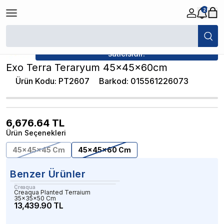
2
/
Cam Teraryumlar
/
Exo Terra Teraryum 45x45x60cm
★ Atakan Petshop,
Exo Terra yetkili
satıcısıdır.
Exo Terra Teraryum 45x45x60cm
Ürün Kodu
:
PT2607
Barkod
:
015561226073
6,676.64
TL
Ürün Seçenekleri
45x45x45 Cm
45x45x60 Cm
Benzer Ürünler
Creaqua
Creaqua Planted Terraium
35x35x50 Cm
13,439.90 TL