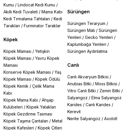
Kumu
/
Lindocat Kedi Kumu
/
Sürüngen
Akıllı Kedi Tuvaleti
/
Mama Kabı
Kedi Tırmalama Tahtaları
/
Kedi
Sürüngen Teraryum
/
Tarakları
/
Furminator Taraklar
Sürüngen Matı
/
Sürüngen
Yemleri
/
Gecko Yemleri
/
Köpek
Kaplumbağa Yemleri
/
Köpek Maması
/
Yetişkin
Sürüngen Aydınlatma
Köpek Maması
/
Yavru Köpek
Canlı
Maması
Konserve Köpek Maması
/
Yaş
Canlı Akvaryum Bitkisi
/
Köpek Maması
/
Köpek Ödülü
Anubias Bitki
/
Moss Bitkisi
/
Köpek Kemik
/
Çelik Mama
Vitro Canlı Bitki
/
Zemin Bitki
/
Kabı
Salyangoz
/
Elma Salyangoz
Köpek Mama Kabı
/
Ahşap
Karides
/
Canlı Karides
/
Kulübeleri
/
Köpek Yatakları
Kerevit
Köpek Gezdirme Tasması
Nerite Salyangoz
/
Axolotl
Köpek Taşıma Çantaları
/
Metal
Köpek Kafesleri
/
Köpek Çitleri