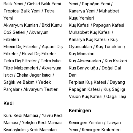
Balık Yemi
/
Cichlid Balık Yemi
Yemi
/
Papağan Yemi
/
Tropical Balık Yemi
/
Tetra
Kanarya Yemi
/
Muhabbet
Yemi
Kuşu Yemleri
Akvaryum Kumları
/
Bitki Kumu
Kuş Kafesi
/
Papağan Kafesi
Co2 Setleri
/
Akvaryum
Muhabbet Kuş Kafesi
/
Filtreleri
Kanarya Kuş Kafesi
/
Kuş
Eheim Dış Filtreler
/
Aquael Dış
Oyuncakları
/
Kuş Tünekleri
/
Filtreler
/
Fluval Dış Filtreler
Kuş Mamaları
Tetra Dış Filtreler
/
Tetra Isıtıcı
Kuş Aksesuarları
/
Kuş Krakeri
Filtre Malzemeleri
/
Akvaryum
Kuş Banyoluğu
/
Doğal Dal
Isıtıcı
/
Eheim Jager Isıtıcı
/
Darı
Sağlık ve Bakım
/
Yedek
Ferplast Kuş Kafesi
/
Dayang
Parçalar
/
Akvaryum Testleri
Papağan Kafesi
/
Kuş Sağlığı
Vision Kuş Kafesi
/
Gaga Taşı
Kedi
Kemirgen
Kuru Kedi Maması
/
Yavru Kedi
Maması
/
Yetişkin Kedi Maması
Kemirgen Yemleri
/
Tavşan
Kısırlaştırılmış Kedi Mamaları
Yemi
/
Kemirgen Krakerleri