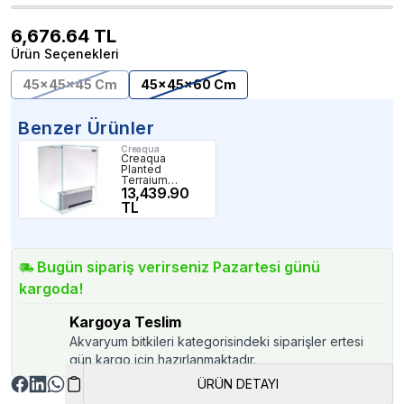
6,676.64
TL
Ürün Seçenekleri
45x45x45 Cm
45x45x60 Cm
Benzer Ürünler
Creaqua
Creaqua
Planted
Terraium
35x35x50 Cm
13,439.90
TL
Bugün sipariş verirseniz Pazartesi günü
kargoda!
Kargoya Teslim
Akvaryum bitkileri kategorisindeki siparişler ertesi
gün kargo için hazırlanmaktadır.
ÜRÜN DETAYI