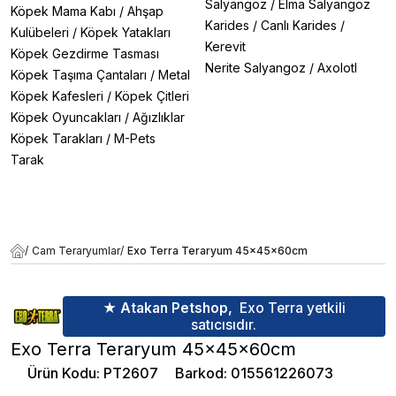
Salyangoz
/
Elma Salyangoz
Köpek Mama Kabı
/
Ahşap
Karides
/
Canlı Karides
/
Kulübeleri
/
Köpek Yatakları
Kerevit
Köpek Gezdirme Tasması
Nerite Salyangoz
/
Axolotl
Köpek Taşıma Çantaları
/
Metal
Köpek Kafesleri
/
Köpek Çitleri
Köpek Oyuncakları
/
Ağızlıklar
Köpek Tarakları
/
M-Pets
Tarak
/
Cam Teraryumlar
/
Exo Terra Teraryum 45x45x60cm
★ Atakan Petshop,
Exo Terra yetkili
satıcısıdır.
Exo Terra Teraryum 45x45x60cm
Ürün Kodu
:
PT2607
Barkod
:
015561226073