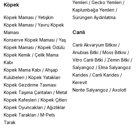
Yemleri
/
Gecko Yemleri
/
Köpek
Kaplumbağa Yemleri
/
Köpek Maması
/
Yetişkin
Sürüngen Aydınlatma
Köpek Maması
/
Yavru Köpek
Canlı
Maması
Konserve Köpek Maması
/
Yaş
Canlı Akvaryum Bitkisi
/
Köpek Maması
/
Köpek Ödülü
Anubias Bitki
/
Moss Bitkisi
/
Köpek Kemik
/
Çelik Mama
Vitro Canlı Bitki
/
Zemin Bitki
/
Kabı
Salyangoz
/
Elma Salyangoz
Köpek Mama Kabı
/
Ahşap
Karides
/
Canlı Karides
/
Kulübeleri
/
Köpek Yatakları
Kerevit
Köpek Gezdirme Tasması
Nerite Salyangoz
/
Axolotl
Köpek Taşıma Çantaları
/
Metal
Köpek Kafesleri
/
Köpek Çitleri
Köpek Oyuncakları
/
Ağızlıklar
Köpek Tarakları
/
M-Pets
Tarak