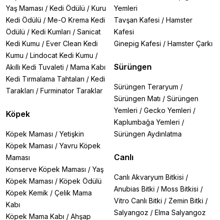
Yaş Maması
/
Kedi Ödülü
/
Kuru
Yemleri
Kedi Ödülü
/
Me-O Krema Kedi
Tavşan Kafesi
/
Hamster
Ödülü
/
Kedi Kumları
/
Sanicat
Kafesi
Kedi Kumu
/
Ever Clean Kedi
Ginepig Kafesi
/
Hamster Çarkı
Kumu
/
Lindocat Kedi Kumu
/
Sürüngen
Akıllı Kedi Tuvaleti
/
Mama Kabı
Kedi Tırmalama Tahtaları
/
Kedi
Sürüngen Teraryum
/
Tarakları
/
Furminator Taraklar
Sürüngen Matı
/
Sürüngen
Yemleri
/
Gecko Yemleri
/
Köpek
Kaplumbağa Yemleri
/
Köpek Maması
/
Yetişkin
Sürüngen Aydınlatma
Köpek Maması
/
Yavru Köpek
Canlı
Maması
Konserve Köpek Maması
/
Yaş
Canlı Akvaryum Bitkisi
/
Köpek Maması
/
Köpek Ödülü
Anubias Bitki
/
Moss Bitkisi
/
Köpek Kemik
/
Çelik Mama
Vitro Canlı Bitki
/
Zemin Bitki
/
Kabı
Salyangoz
/
Elma Salyangoz
Köpek Mama Kabı
/
Ahşap