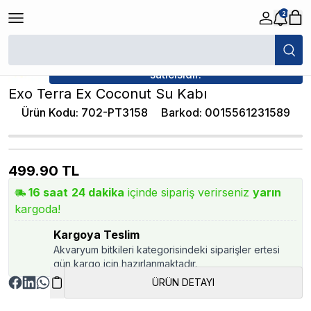
2
/
Yem / Su Kapları
/
Exo Terra Ex Coconut Su Kabı
★ Atakan Petshop,
Exo Terra yetkili
satıcısıdır.
Exo Terra Ex Coconut Su Kabı
Ürün Kodu
:
702-PT3158
Barkod
:
0015561231589
499.90
TL
16
saat
24
dakika
içinde sipariş verirseniz
yarın
kargoda!
Kargoya Teslim
Akvaryum bitkileri kategorisindeki siparişler ertesi
gün kargo için hazırlanmaktadır.
ÜRÜN DETAYI