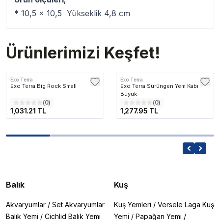
* 10,5 x 10,5 Yükseklik 4,8 cm
Ürünlerimizi Keşfet!
Exo Terra
Exo Terra
Exo Terra Big Rock Small
Exo Terra Sürüngen Yem Kabı
Büyük
(
0
)
(
0
)
1,031.21 TL
1,277.95 TL
Balık
Kuş
Akvaryumlar
/
Set Akvaryumlar
Kuş Yemleri
/
Versele Laga Kuş
Balık Yemi
/
Cichlid Balık Yemi
Yemi
/
Papağan Yemi
/