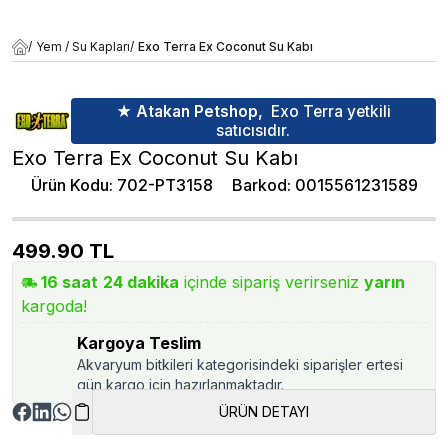
/
Yem / Su Kapları
/
Exo Terra Ex Coconut Su Kabı
★ Atakan Petshop,
Exo Terra yetkili
satıcısıdır.
Exo Terra Ex Coconut Su Kabı
Ürün Kodu
:
702-PT3158
Barkod
:
0015561231589
499.90
TL
16
saat
24
dakika
içinde sipariş verirseniz
yarın
kargoda!
Kargoya Teslim
Akvaryum bitkileri kategorisindeki siparişler ertesi
gün kargo için hazırlanmaktadır.
ÜRÜN DETAYI