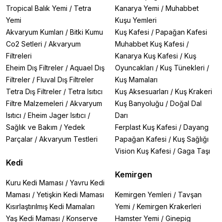
Tropical Balık Yemi
/
Tetra
Kanarya Yemi
/
Muhabbet
Yemi
Kuşu Yemleri
Akvaryum Kumları
/
Bitki Kumu
Kuş Kafesi
/
Papağan Kafesi
Co2 Setleri
/
Akvaryum
Muhabbet Kuş Kafesi
/
Filtreleri
Kanarya Kuş Kafesi
/
Kuş
Eheim Dış Filtreler
/
Aquael Dış
Oyuncakları
/
Kuş Tünekleri
/
Filtreler
/
Fluval Dış Filtreler
Kuş Mamaları
Tetra Dış Filtreler
/
Tetra Isıtıcı
Kuş Aksesuarları
/
Kuş Krakeri
Filtre Malzemeleri
/
Akvaryum
Kuş Banyoluğu
/
Doğal Dal
Isıtıcı
/
Eheim Jager Isıtıcı
/
Darı
Sağlık ve Bakım
/
Yedek
Ferplast Kuş Kafesi
/
Dayang
Parçalar
/
Akvaryum Testleri
Papağan Kafesi
/
Kuş Sağlığı
Vision Kuş Kafesi
/
Gaga Taşı
Kedi
Kemirgen
Kuru Kedi Maması
/
Yavru Kedi
Maması
/
Yetişkin Kedi Maması
Kemirgen Yemleri
/
Tavşan
Kısırlaştırılmış Kedi Mamaları
Yemi
/
Kemirgen Krakerleri
Yaş Kedi Maması
/
Konserve
Hamster Yemi
/
Ginepig