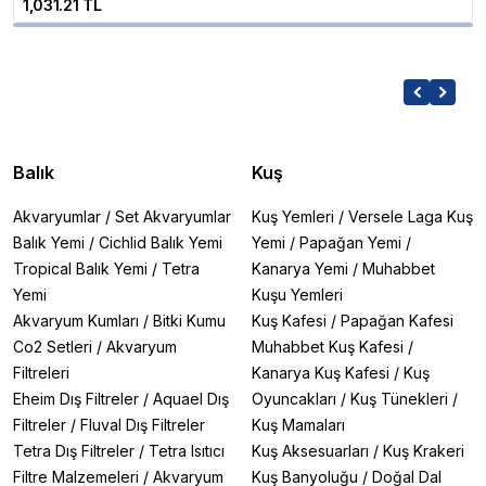
1,031.21 TL
Balık
Kuş
Akvaryumlar
/
Set Akvaryumlar
Kuş Yemleri
/
Versele Laga Kuş
Balık Yemi
/
Cichlid Balık Yemi
Yemi
/
Papağan Yemi
/
Tropical Balık Yemi
/
Tetra
Kanarya Yemi
/
Muhabbet
Yemi
Kuşu Yemleri
Akvaryum Kumları
/
Bitki Kumu
Kuş Kafesi
/
Papağan Kafesi
Co2 Setleri
/
Akvaryum
Muhabbet Kuş Kafesi
/
Filtreleri
Kanarya Kuş Kafesi
/
Kuş
Eheim Dış Filtreler
/
Aquael Dış
Oyuncakları
/
Kuş Tünekleri
/
Filtreler
/
Fluval Dış Filtreler
Kuş Mamaları
Tetra Dış Filtreler
/
Tetra Isıtıcı
Kuş Aksesuarları
/
Kuş Krakeri
Filtre Malzemeleri
/
Akvaryum
Kuş Banyoluğu
/
Doğal Dal