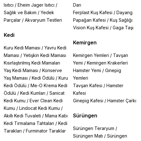
Isıtıcı
/
Eheim Jager Isıtıcı
/
Darı
Sağlık ve Bakım
/
Yedek
Ferplast Kuş Kafesi
/
Dayang
Parçalar
/
Akvaryum Testleri
Papağan Kafesi
/
Kuş Sağlığı
Vision Kuş Kafesi
/
Gaga Taşı
Kedi
Kemirgen
Kuru Kedi Maması
/
Yavru Kedi
Maması
/
Yetişkin Kedi Maması
Kemirgen Yemleri
/
Tavşan
Kısırlaştırılmış Kedi Mamaları
Yemi
/
Kemirgen Krakerleri
Yaş Kedi Maması
/
Konserve
Hamster Yemi
/
Ginepig
Yaş Maması
/
Kedi Ödülü
/
Kuru
Yemleri
Kedi Ödülü
/
Me-O Krema Kedi
Tavşan Kafesi
/
Hamster
Ödülü
/
Kedi Kumları
/
Sanicat
Kafesi
Kedi Kumu
/
Ever Clean Kedi
Ginepig Kafesi
/
Hamster Çarkı
Kumu
/
Lindocat Kedi Kumu
/
Sürüngen
Akıllı Kedi Tuvaleti
/
Mama Kabı
Kedi Tırmalama Tahtaları
/
Kedi
Sürüngen Teraryum
/
Tarakları
/
Furminator Taraklar
Sürüngen Matı
/
Sürüngen