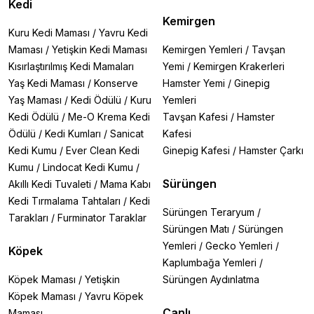
Kedi
Kemirgen
Kuru Kedi Maması
/
Yavru Kedi
Maması
/
Yetişkin Kedi Maması
Kemirgen Yemleri
/
Tavşan
Kısırlaştırılmış Kedi Mamaları
Yemi
/
Kemirgen Krakerleri
Yaş Kedi Maması
/
Konserve
Hamster Yemi
/
Ginepig
Yaş Maması
/
Kedi Ödülü
/
Kuru
Yemleri
Kedi Ödülü
/
Me-O Krema Kedi
Tavşan Kafesi
/
Hamster
Ödülü
/
Kedi Kumları
/
Sanicat
Kafesi
Kedi Kumu
/
Ever Clean Kedi
Ginepig Kafesi
/
Hamster Çarkı
Kumu
/
Lindocat Kedi Kumu
/
Sürüngen
Akıllı Kedi Tuvaleti
/
Mama Kabı
Kedi Tırmalama Tahtaları
/
Kedi
Sürüngen Teraryum
/
Tarakları
/
Furminator Taraklar
Sürüngen Matı
/
Sürüngen
Yemleri
/
Gecko Yemleri
/
Köpek
Kaplumbağa Yemleri
/
Köpek Maması
/
Yetişkin
Sürüngen Aydınlatma
Köpek Maması
/
Yavru Köpek
Canlı
Maması