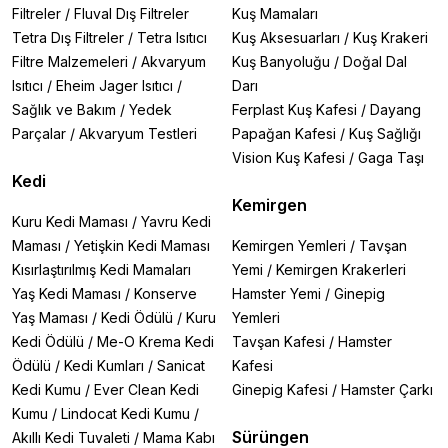
Filtreler
/
Fluval Dış Filtreler
Kuş Mamaları
Tetra Dış Filtreler
/
Tetra Isıtıcı
Kuş Aksesuarları
/
Kuş Krakeri
Filtre Malzemeleri
/
Akvaryum
Kuş Banyoluğu
/
Doğal Dal
Isıtıcı
/
Eheim Jager Isıtıcı
/
Darı
Sağlık ve Bakım
/
Yedek
Ferplast Kuş Kafesi
/
Dayang
Parçalar
/
Akvaryum Testleri
Papağan Kafesi
/
Kuş Sağlığı
Vision Kuş Kafesi
/
Gaga Taşı
Kedi
Kemirgen
Kuru Kedi Maması
/
Yavru Kedi
Maması
/
Yetişkin Kedi Maması
Kemirgen Yemleri
/
Tavşan
Kısırlaştırılmış Kedi Mamaları
Yemi
/
Kemirgen Krakerleri
Yaş Kedi Maması
/
Konserve
Hamster Yemi
/
Ginepig
Yaş Maması
/
Kedi Ödülü
/
Kuru
Yemleri
Kedi Ödülü
/
Me-O Krema Kedi
Tavşan Kafesi
/
Hamster
Ödülü
/
Kedi Kumları
/
Sanicat
Kafesi
Kedi Kumu
/
Ever Clean Kedi
Ginepig Kafesi
/
Hamster Çarkı
Kumu
/
Lindocat Kedi Kumu
/
Sürüngen
Akıllı Kedi Tuvaleti
/
Mama Kabı