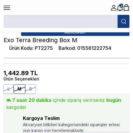
2
/
Plastik Teraryumlar
/
Exo Terra Breeding Box M
★ Atakan Petshop,
Exo Terra yetkili
satıcısıdır.
Exo Terra Breeding Box M
Ürün Kodu
:
PT2275
Barkod
:
015561222754
1,442.89
TL
Ürün Seçenekleri
L
M
S
7
saat
20
dakika
içinde sipariş verirseniz
bugün
kargoda!
Kargoya Teslim
Akvaryum bitkileri kategorisindeki siparişler ertesi
gün kargo için hazırlanmaktadır.