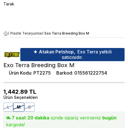
Tarak
/
Plastik Teraryumlar
/
Exo Terra Breeding Box M
★ Atakan Petshop,
Exo Terra yetkili
satıcısıdır.
Exo Terra Breeding Box M
Ürün Kodu
:
PT2275
Barkod
:
015561222754
1,442.89
TL
Ürün Seçenekleri
L
M
S
7
saat
20
dakika
içinde sipariş verirseniz
bugün
kargoda!