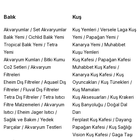
Balık
Kuş
Akvaryumlar
/
Set Akvaryumlar
Kuş Yemleri
/
Versele Laga Kuş
Balık Yemi
/
Cichlid Balık Yemi
Yemi
/
Papağan Yemi
/
Tropical Balık Yemi
/
Tetra
Kanarya Yemi
/
Muhabbet
Yemi
Kuşu Yemleri
Akvaryum Kumları
/
Bitki Kumu
Kuş Kafesi
/
Papağan Kafesi
Co2 Setleri
/
Akvaryum
Muhabbet Kuş Kafesi
/
Filtreleri
Kanarya Kuş Kafesi
/
Kuş
Eheim Dış Filtreler
/
Aquael Dış
Oyuncakları
/
Kuş Tünekleri
/
Filtreler
/
Fluval Dış Filtreler
Kuş Mamaları
Tetra Dış Filtreler
/
Tetra Isıtıcı
Kuş Aksesuarları
/
Kuş Krakeri
Filtre Malzemeleri
/
Akvaryum
Kuş Banyoluğu
/
Doğal Dal
Isıtıcı
/
Eheim Jager Isıtıcı
/
Darı
Sağlık ve Bakım
/
Yedek
Ferplast Kuş Kafesi
/
Dayang
Parçalar
/
Akvaryum Testleri
Papağan Kafesi
/
Kuş Sağlığı
Vision Kuş Kafesi
/
Gaga Taşı