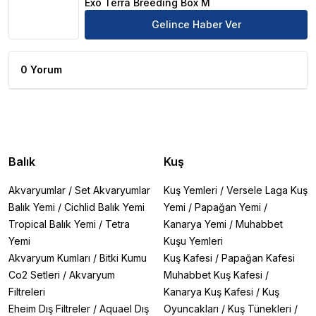
Exo Terra Breeding Box M
Gelince Haber Ver
0 Yorum
Balık
Kuş
Akvaryumlar
/
Set Akvaryumlar
Kuş Yemleri
/
Versele Laga Kuş
Balık Yemi
/
Cichlid Balık Yemi
Yemi
/
Papağan Yemi
/
Tropical Balık Yemi
/
Tetra
Kanarya Yemi
/
Muhabbet
Yemi
Kuşu Yemleri
Akvaryum Kumları
/
Bitki Kumu
Kuş Kafesi
/
Papağan Kafesi
Co2 Setleri
/
Akvaryum
Muhabbet Kuş Kafesi
/
Filtreleri
Kanarya Kuş Kafesi
/
Kuş
Eheim Dış Filtreler
/
Aquael Dış
Oyuncakları
/
Kuş Tünekleri
/