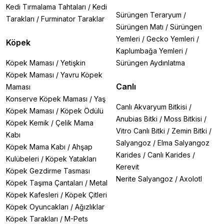
Kedi Tırmalama Tahtaları
/
Kedi
Sürüngen Teraryum
/
Tarakları
/
Furminator Taraklar
Sürüngen Matı
/
Sürüngen
Yemleri
/
Gecko Yemleri
/
Köpek
Kaplumbağa Yemleri
/
Köpek Maması
/
Yetişkin
Sürüngen Aydınlatma
Köpek Maması
/
Yavru Köpek
Canlı
Maması
Konserve Köpek Maması
/
Yaş
Canlı Akvaryum Bitkisi
/
Köpek Maması
/
Köpek Ödülü
Anubias Bitki
/
Moss Bitkisi
/
Köpek Kemik
/
Çelik Mama
Vitro Canlı Bitki
/
Zemin Bitki
/
Kabı
Salyangoz
/
Elma Salyangoz
Köpek Mama Kabı
/
Ahşap
Karides
/
Canlı Karides
/
Kulübeleri
/
Köpek Yatakları
Kerevit
Köpek Gezdirme Tasması
Nerite Salyangoz
/
Axolotl
Köpek Taşıma Çantaları
/
Metal
Köpek Kafesleri
/
Köpek Çitleri
Köpek Oyuncakları
/
Ağızlıklar
Köpek Tarakları
/
M-Pets