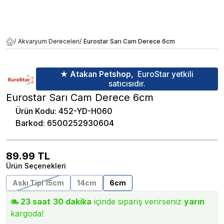
/
Akvaryum Dereceleri
/
Eurostar Sarı Cam Derece 6cm
★ Atakan Petshop,
EuroStar yetkili
satıcısıdır.
Eurostar Sarı Cam Derece 6cm
Ürün Kodu
:
452-YD-H060
Barkod
:
6500252930604
89.99
TL
Ürün Seçenekleri
Askı Tipi 15cm
14cm
6cm
23
saat
30
dakika
içinde sipariş verirseniz
yarın
kargoda!