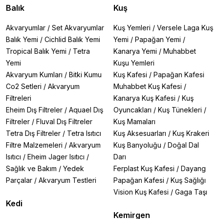
Balık
Kuş
Akvaryumlar
/
Set Akvaryumlar
Kuş Yemleri
/
Versele Laga Kuş
Balık Yemi
/
Cichlid Balık Yemi
Yemi
/
Papağan Yemi
/
Tropical Balık Yemi
/
Tetra
Kanarya Yemi
/
Muhabbet
Yemi
Kuşu Yemleri
Akvaryum Kumları
/
Bitki Kumu
Kuş Kafesi
/
Papağan Kafesi
Co2 Setleri
/
Akvaryum
Muhabbet Kuş Kafesi
/
Filtreleri
Kanarya Kuş Kafesi
/
Kuş
Eheim Dış Filtreler
/
Aquael Dış
Oyuncakları
/
Kuş Tünekleri
/
Filtreler
/
Fluval Dış Filtreler
Kuş Mamaları
Tetra Dış Filtreler
/
Tetra Isıtıcı
Kuş Aksesuarları
/
Kuş Krakeri
Filtre Malzemeleri
/
Akvaryum
Kuş Banyoluğu
/
Doğal Dal
Isıtıcı
/
Eheim Jager Isıtıcı
/
Darı
Sağlık ve Bakım
/
Yedek
Ferplast Kuş Kafesi
/
Dayang
Parçalar
/
Akvaryum Testleri
Papağan Kafesi
/
Kuş Sağlığı
Vision Kuş Kafesi
/
Gaga Taşı
Kedi
Kemirgen