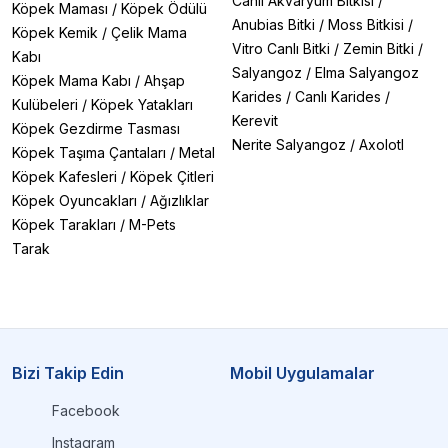
Canlı Akvaryum Bitkisi
/
Köpek Maması
/
Köpek Ödülü
Anubias Bitki
/
Moss Bitkisi
/
Köpek Kemik
/
Çelik Mama
Vitro Canlı Bitki
/
Zemin Bitki
/
Kabı
Salyangoz
/
Elma Salyangoz
Köpek Mama Kabı
/
Ahşap
Karides
/
Canlı Karides
/
Kulübeleri
/
Köpek Yatakları
Kerevit
Köpek Gezdirme Tasması
Nerite Salyangoz
/
Axolotl
Köpek Taşıma Çantaları
/
Metal
Köpek Kafesleri
/
Köpek Çitleri
Köpek Oyuncakları
/
Ağızlıklar
Köpek Tarakları
/
M-Pets
Tarak
Bizi Takip Edin
Mobil Uygulamalar
Facebook
Instagram