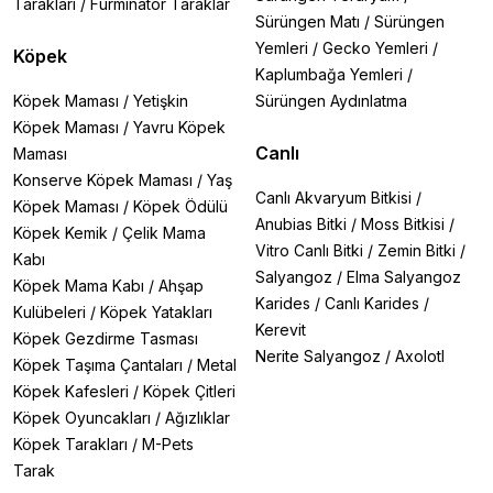
Tarakları
/
Furminator Taraklar
Sürüngen Matı
/
Sürüngen
Yemleri
/
Gecko Yemleri
/
Köpek
Kaplumbağa Yemleri
/
Köpek Maması
/
Yetişkin
Sürüngen Aydınlatma
Köpek Maması
/
Yavru Köpek
Canlı
Maması
Konserve Köpek Maması
/
Yaş
Canlı Akvaryum Bitkisi
/
Köpek Maması
/
Köpek Ödülü
Anubias Bitki
/
Moss Bitkisi
/
Köpek Kemik
/
Çelik Mama
Vitro Canlı Bitki
/
Zemin Bitki
/
Kabı
Salyangoz
/
Elma Salyangoz
Köpek Mama Kabı
/
Ahşap
Karides
/
Canlı Karides
/
Kulübeleri
/
Köpek Yatakları
Kerevit
Köpek Gezdirme Tasması
Nerite Salyangoz
/
Axolotl
Köpek Taşıma Çantaları
/
Metal
Köpek Kafesleri
/
Köpek Çitleri
Köpek Oyuncakları
/
Ağızlıklar
Köpek Tarakları
/
M-Pets
Tarak