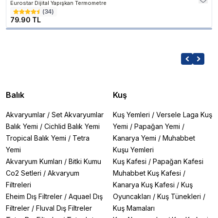
Eurostar Dijital Yapışkan Termometre
(
34
)
79.90 TL
Balık
Kuş
Akvaryumlar
/
Set Akvaryumlar
Kuş Yemleri
/
Versele Laga Kuş
Balık Yemi
/
Cichlid Balık Yemi
Yemi
/
Papağan Yemi
/
Tropical Balık Yemi
/
Tetra
Kanarya Yemi
/
Muhabbet
Yemi
Kuşu Yemleri
Akvaryum Kumları
/
Bitki Kumu
Kuş Kafesi
/
Papağan Kafesi
Co2 Setleri
/
Akvaryum
Muhabbet Kuş Kafesi
/
Filtreleri
Kanarya Kuş Kafesi
/
Kuş
Eheim Dış Filtreler
/
Aquael Dış
Oyuncakları
/
Kuş Tünekleri
/
Filtreler
/
Fluval Dış Filtreler
Kuş Mamaları