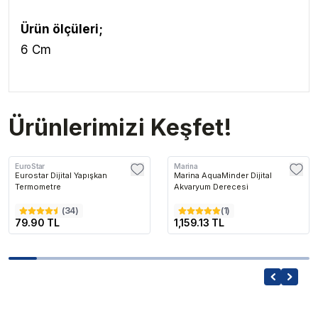
Ürün ölçüleri;
6 Cm
Ürünlerimizi Keşfet!
EuroStar
Marina
Eurostar Dijital Yapışkan
Marina AquaMinder Dijital
Termometre
Akvaryum Derecesi
(
34
)
(
1
)
79.90 TL
1,159.13 TL