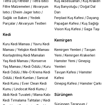
Tetra Dış Filtreler
/
Tetra Isıtıcı
Kuş Aksesuarları
/
Kuş Krakeri
Filtre Malzemeleri
/
Akvaryum
Kuş Banyoluğu
/
Doğal Dal
Isıtıcı
/
Eheim Jager Isıtıcı
/
Darı
Sağlık ve Bakım
/
Yedek
Ferplast Kuş Kafesi
/
Dayang
Parçalar
/
Akvaryum Testleri
Papağan Kafesi
/
Kuş Sağlığı
Vision Kuş Kafesi
/
Gaga Taşı
Kedi
Kemirgen
Kuru Kedi Maması
/
Yavru Kedi
Maması
/
Yetişkin Kedi Maması
Kemirgen Yemleri
/
Tavşan
Kısırlaştırılmış Kedi Mamaları
Yemi
/
Kemirgen Krakerleri
Yaş Kedi Maması
/
Konserve
Hamster Yemi
/
Ginepig
Yaş Maması
/
Kedi Ödülü
/
Kuru
Yemleri
Kedi Ödülü
/
Me-O Krema Kedi
Tavşan Kafesi
/
Hamster
Ödülü
/
Kedi Kumları
/
Sanicat
Kafesi
Kedi Kumu
/
Ever Clean Kedi
Ginepig Kafesi
/
Hamster Çarkı
Kumu
/
Lindocat Kedi Kumu
/
Sürüngen
Akıllı Kedi Tuvaleti
/
Mama Kabı
Kedi Tırmalama Tahtaları
/
Kedi
Sürüngen Teraryum
/