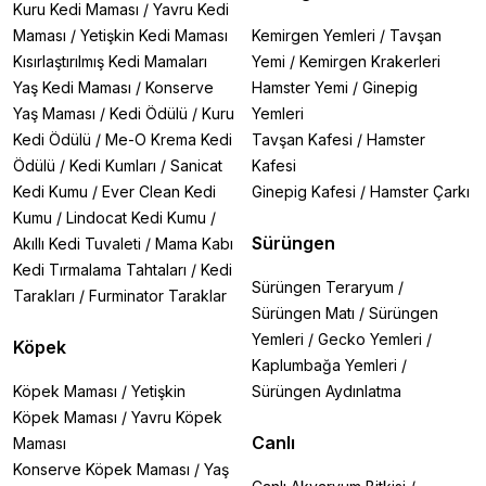
Kuru Kedi Maması
/
Yavru Kedi
Maması
/
Yetişkin Kedi Maması
Kemirgen Yemleri
/
Tavşan
Kısırlaştırılmış Kedi Mamaları
Yemi
/
Kemirgen Krakerleri
Yaş Kedi Maması
/
Konserve
Hamster Yemi
/
Ginepig
Yaş Maması
/
Kedi Ödülü
/
Kuru
Yemleri
Kedi Ödülü
/
Me-O Krema Kedi
Tavşan Kafesi
/
Hamster
Ödülü
/
Kedi Kumları
/
Sanicat
Kafesi
Kedi Kumu
/
Ever Clean Kedi
Ginepig Kafesi
/
Hamster Çarkı
Kumu
/
Lindocat Kedi Kumu
/
Sürüngen
Akıllı Kedi Tuvaleti
/
Mama Kabı
Kedi Tırmalama Tahtaları
/
Kedi
Sürüngen Teraryum
/
Tarakları
/
Furminator Taraklar
Sürüngen Matı
/
Sürüngen
Yemleri
/
Gecko Yemleri
/
Köpek
Kaplumbağa Yemleri
/
Köpek Maması
/
Yetişkin
Sürüngen Aydınlatma
Köpek Maması
/
Yavru Köpek
Canlı
Maması
Konserve Köpek Maması
/
Yaş