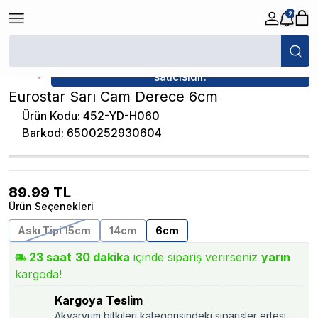
2
/
Akvaryum Dereceleri
/
Eurostar Sarı Cam Derece 6cm
★ Atakan Petshop,
EuroStar yetkili
satıcısıdır.
Eurostar Sarı Cam Derece 6cm
Ürün Kodu
:
452-YD-H060
Barkod
:
6500252930604
89.99
TL
Ürün Seçenekleri
Askı Tipi 15cm
14cm
6cm
23
saat
30
dakika
içinde sipariş verirseniz
yarın
kargoda!
Kargoya Teslim
Akvaryum bitkileri kategorisindeki siparişler ertesi