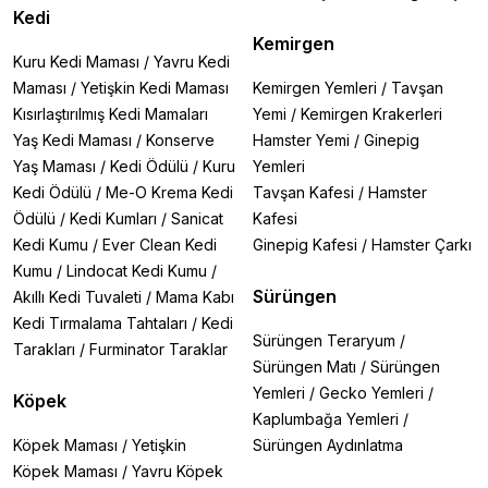
Kedi
Kemirgen
Kuru Kedi Maması
/
Yavru Kedi
Maması
/
Yetişkin Kedi Maması
Kemirgen Yemleri
/
Tavşan
Kısırlaştırılmış Kedi Mamaları
Yemi
/
Kemirgen Krakerleri
Yaş Kedi Maması
/
Konserve
Hamster Yemi
/
Ginepig
Yaş Maması
/
Kedi Ödülü
/
Kuru
Yemleri
Kedi Ödülü
/
Me-O Krema Kedi
Tavşan Kafesi
/
Hamster
Ödülü
/
Kedi Kumları
/
Sanicat
Kafesi
Kedi Kumu
/
Ever Clean Kedi
Ginepig Kafesi
/
Hamster Çarkı
Kumu
/
Lindocat Kedi Kumu
/
Sürüngen
Akıllı Kedi Tuvaleti
/
Mama Kabı
Kedi Tırmalama Tahtaları
/
Kedi
Sürüngen Teraryum
/
Tarakları
/
Furminator Taraklar
Sürüngen Matı
/
Sürüngen
Yemleri
/
Gecko Yemleri
/
Köpek
Kaplumbağa Yemleri
/
Köpek Maması
/
Yetişkin
Sürüngen Aydınlatma
Köpek Maması
/
Yavru Köpek