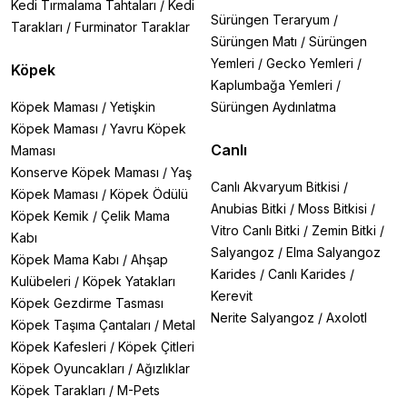
Kedi Tırmalama Tahtaları
/
Kedi
Sürüngen Teraryum
/
Tarakları
/
Furminator Taraklar
Sürüngen Matı
/
Sürüngen
Yemleri
/
Gecko Yemleri
/
Köpek
Kaplumbağa Yemleri
/
Köpek Maması
/
Yetişkin
Sürüngen Aydınlatma
Köpek Maması
/
Yavru Köpek
Canlı
Maması
Konserve Köpek Maması
/
Yaş
Canlı Akvaryum Bitkisi
/
Köpek Maması
/
Köpek Ödülü
Anubias Bitki
/
Moss Bitkisi
/
Köpek Kemik
/
Çelik Mama
Vitro Canlı Bitki
/
Zemin Bitki
/
Kabı
Salyangoz
/
Elma Salyangoz
Köpek Mama Kabı
/
Ahşap
Karides
/
Canlı Karides
/
Kulübeleri
/
Köpek Yatakları
Kerevit
Köpek Gezdirme Tasması
Nerite Salyangoz
/
Axolotl
Köpek Taşıma Çantaları
/
Metal
Köpek Kafesleri
/
Köpek Çitleri
Köpek Oyuncakları
/
Ağızlıklar
Köpek Tarakları
/
M-Pets