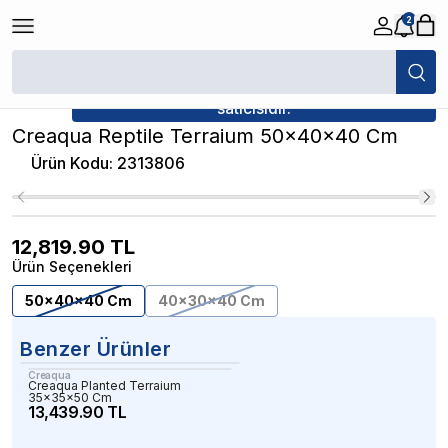
2
/
Cam Teraryumlar
/
Creaqua Reptile Terraium 50x40x40 Cm
★ Atakan Petshop,
Creaqua yetkili
satıcısıdır.
Creaqua Reptile Terraium 50x40x40 Cm
Ürün Kodu
:
2313806
12,819.90
TL
Ürün Seçenekleri
50x40x40 Cm
40x30x40 Cm
Benzer Ürünler
Creaqua
Creaqua Planted Terraium
35x35x50 Cm
13,439.90 TL