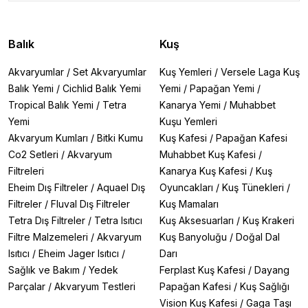
Balık
Kuş
Akvaryumlar
/
Set Akvaryumlar
Kuş Yemleri
/
Versele Laga Kuş
Balık Yemi
/
Cichlid Balık Yemi
Yemi
/
Papağan Yemi
/
Tropical Balık Yemi
/
Tetra
Kanarya Yemi
/
Muhabbet
Yemi
Kuşu Yemleri
Akvaryum Kumları
/
Bitki Kumu
Kuş Kafesi
/
Papağan Kafesi
Co2 Setleri
/
Akvaryum
Muhabbet Kuş Kafesi
/
Filtreleri
Kanarya Kuş Kafesi
/
Kuş
Eheim Dış Filtreler
/
Aquael Dış
Oyuncakları
/
Kuş Tünekleri
/
Filtreler
/
Fluval Dış Filtreler
Kuş Mamaları
Tetra Dış Filtreler
/
Tetra Isıtıcı
Kuş Aksesuarları
/
Kuş Krakeri
Filtre Malzemeleri
/
Akvaryum
Kuş Banyoluğu
/
Doğal Dal
Isıtıcı
/
Eheim Jager Isıtıcı
/
Darı
Sağlık ve Bakım
/
Yedek
Ferplast Kuş Kafesi
/
Dayang
Parçalar
/
Akvaryum Testleri
Papağan Kafesi
/
Kuş Sağlığı
Vision Kuş Kafesi
/
Gaga Taşı