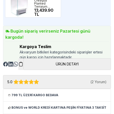
Creaqua
Planted
Terraium
35x35x50 Cm
13,439.90
TL
Bugün sipariş verirseniz Pazartesi günü
kargoda!
Kargoya Teslim
Akvaryum bitkileri kategorisindeki siparişler ertesi
gün kargo için hazırlanmaktadır.
ÜRÜN DETAYI
5.0
(
2 Yorum
)
799 TL ÜZERİ KARGO BEDAVA
BONUS ve WORLD KREDİ KARTINA PEŞİN FİYATINA 3 TAKSİT