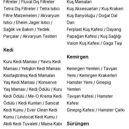
Filtreler
/
Fluval Dış Filtreler
Kuş Mamaları
Tetra Dış Filtreler
/
Tetra Isıtıcı
Kuş Aksesuarları
/
Kuş Krakeri
Filtre Malzemeleri
/
Akvaryum
Kuş Banyoluğu
/
Doğal Dal
Isıtıcı
/
Eheim Jager Isıtıcı
/
Darı
Sağlık ve Bakım
/
Yedek
Ferplast Kuş Kafesi
/
Dayang
Parçalar
/
Akvaryum Testleri
Papağan Kafesi
/
Kuş Sağlığı
Vision Kuş Kafesi
/
Gaga Taşı
Kedi
Kemirgen
Kuru Kedi Maması
/
Yavru Kedi
Maması
/
Yetişkin Kedi Maması
Kemirgen Yemleri
/
Tavşan
Kısırlaştırılmış Kedi Mamaları
Yemi
/
Kemirgen Krakerleri
Yaş Kedi Maması
/
Konserve
Hamster Yemi
/
Ginepig
Yaş Maması
/
Kedi Ödülü
/
Kuru
Yemleri
Kedi Ödülü
/
Me-O Krema Kedi
Tavşan Kafesi
/
Hamster
Ödülü
/
Kedi Kumları
/
Sanicat
Kafesi
Kedi Kumu
/
Ever Clean Kedi
Ginepig Kafesi
/
Hamster Çarkı
Kumu
/
Lindocat Kedi Kumu
/
Sürüngen
Akıllı Kedi Tuvaleti
/
Mama Kabı