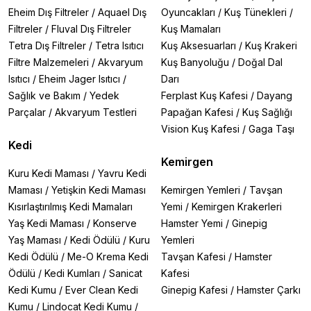
Eheim Dış Filtreler
/
Aquael Dış
Oyuncakları
/
Kuş Tünekleri
/
Filtreler
/
Fluval Dış Filtreler
Kuş Mamaları
Tetra Dış Filtreler
/
Tetra Isıtıcı
Kuş Aksesuarları
/
Kuş Krakeri
Filtre Malzemeleri
/
Akvaryum
Kuş Banyoluğu
/
Doğal Dal
Isıtıcı
/
Eheim Jager Isıtıcı
/
Darı
Sağlık ve Bakım
/
Yedek
Ferplast Kuş Kafesi
/
Dayang
Parçalar
/
Akvaryum Testleri
Papağan Kafesi
/
Kuş Sağlığı
Vision Kuş Kafesi
/
Gaga Taşı
Kedi
Kemirgen
Kuru Kedi Maması
/
Yavru Kedi
Maması
/
Yetişkin Kedi Maması
Kemirgen Yemleri
/
Tavşan
Kısırlaştırılmış Kedi Mamaları
Yemi
/
Kemirgen Krakerleri
Yaş Kedi Maması
/
Konserve
Hamster Yemi
/
Ginepig
Yaş Maması
/
Kedi Ödülü
/
Kuru
Yemleri
Kedi Ödülü
/
Me-O Krema Kedi
Tavşan Kafesi
/
Hamster
Ödülü
/
Kedi Kumları
/
Sanicat
Kafesi
Kedi Kumu
/
Ever Clean Kedi
Ginepig Kafesi
/
Hamster Çarkı
Kumu
/
Lindocat Kedi Kumu
/