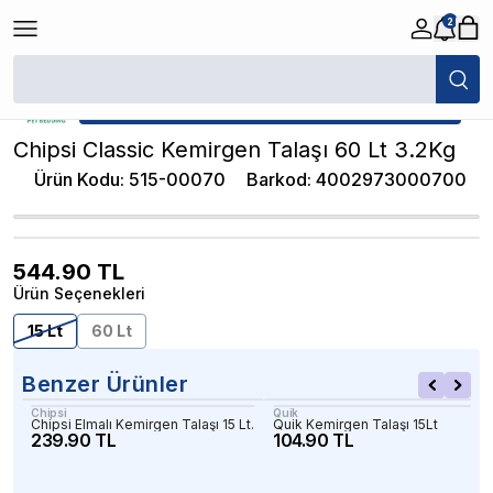
2
/
Kemirgen Talaşlar / Otlar
/
Chipsi Classic Kemirgen Talaşı 60 Lt 3.2Kg
★ Atakan Petshop,
Chipsi yetkili satıcısıdır.
Chipsi Classic Kemirgen Talaşı 60 Lt 3.2Kg
Ürün Kodu
:
515-00070
Barkod
:
4002973000700
544.90
TL
Ürün Seçenekleri
15 Lt
60 Lt
Benzer Ürünler
Chipsi
Quik
Chipsi Elmalı Kemirgen Talaşı 15 Lt.
Quik Kemirgen Talaşı 15Lt
239.90 TL
104.90 TL