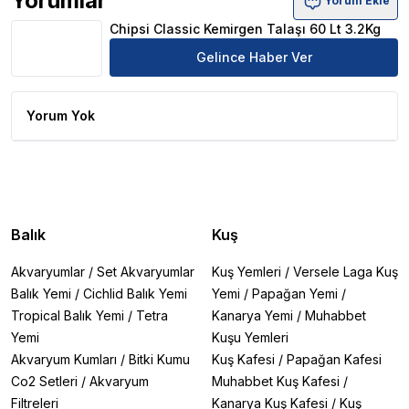
Yorumlar
Yorum Ekle
Chipsi Classic Kemirgen Talaşı 60 Lt 3.2Kg Ürün Yorumlar
Chipsi Classic Kemirgen Talaşı 60 Lt 3.2Kg
Gelince Haber Ver
Yorum Yok
Balık
Kuş
Akvaryumlar
/
Set Akvaryumlar
Kuş Yemleri
/
Versele Laga Kuş
Balık Yemi
/
Cichlid Balık Yemi
Yemi
/
Papağan Yemi
/
Tropical Balık Yemi
/
Tetra
Kanarya Yemi
/
Muhabbet
Yemi
Kuşu Yemleri
Akvaryum Kumları
/
Bitki Kumu
Kuş Kafesi
/
Papağan Kafesi
Co2 Setleri
/
Akvaryum
Muhabbet Kuş Kafesi
/
Filtreleri
Kanarya Kuş Kafesi
/
Kuş