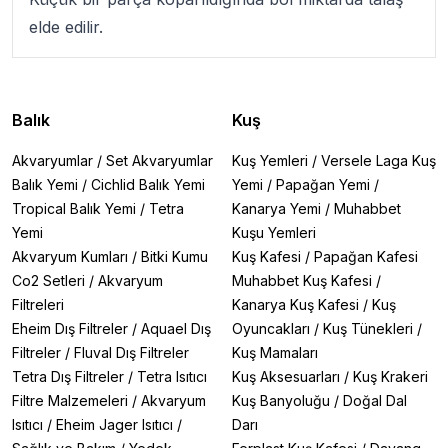
elde edilir.
Balık
Kuş
Akvaryumlar
/
Set Akvaryumlar
Kuş Yemleri
/
Versele Laga Kuş
Balık Yemi
/
Cichlid Balık Yemi
Yemi
/
Papağan Yemi
/
Tropical Balık Yemi
/
Tetra
Kanarya Yemi
/
Muhabbet
Yemi
Kuşu Yemleri
Akvaryum Kumları
/
Bitki Kumu
Kuş Kafesi
/
Papağan Kafesi
Co2 Setleri
/
Akvaryum
Muhabbet Kuş Kafesi
/
Filtreleri
Kanarya Kuş Kafesi
/
Kuş
Eheim Dış Filtreler
/
Aquael Dış
Oyuncakları
/
Kuş Tünekleri
/
Filtreler
/
Fluval Dış Filtreler
Kuş Mamaları
Tetra Dış Filtreler
/
Tetra Isıtıcı
Kuş Aksesuarları
/
Kuş Krakeri
Filtre Malzemeleri
/
Akvaryum
Kuş Banyoluğu
/
Doğal Dal
Isıtıcı
/
Eheim Jager Isıtıcı
/
Darı