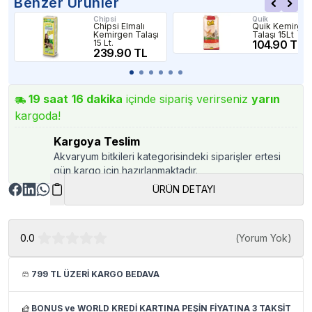
Benzer Ürünler
Chipsi
Quik
Chipsi Elmalı
Quik Kemirge
Kemirgen Talaşı
Talaşı 15Lt
15 Lt.
104.90 TL
239.90 TL
19
saat
16
dakika
içinde sipariş verirseniz
yarın
kargoda!
Kargoya Teslim
Akvaryum bitkileri kategorisindeki siparişler ertesi
gün kargo için hazırlanmaktadır.
ÜRÜN DETAYI
0.0
(
Yorum Yok
)
799 TL ÜZERİ KARGO BEDAVA
BONUS ve WORLD KREDİ KARTINA PEŞİN FİYATINA 3 TAKSİT