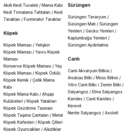
Sürüngen
Akıllı Kedi Tuvaleti
/
Mama Kabı
Kedi Tırmalama Tahtaları
/
Kedi
Sürüngen Teraryum
/
Tarakları
/
Furminator Taraklar
Sürüngen Matı
/
Sürüngen
Yemleri
/
Gecko Yemleri
/
Köpek
Kaplumbağa Yemleri
/
Köpek Maması
/
Yetişkin
Sürüngen Aydınlatma
Köpek Maması
/
Yavru Köpek
Canlı
Maması
Konserve Köpek Maması
/
Yaş
Canlı Akvaryum Bitkisi
/
Köpek Maması
/
Köpek Ödülü
Anubias Bitki
/
Moss Bitkisi
/
Köpek Kemik
/
Çelik Mama
Vitro Canlı Bitki
/
Zemin Bitki
/
Kabı
Salyangoz
/
Elma Salyangoz
Köpek Mama Kabı
/
Ahşap
Karides
/
Canlı Karides
/
Kulübeleri
/
Köpek Yatakları
Kerevit
Köpek Gezdirme Tasması
Nerite Salyangoz
/
Axolotl
Köpek Taşıma Çantaları
/
Metal
Köpek Kafesleri
/
Köpek Çitleri
Köpek Oyuncakları
/
Ağızlıklar