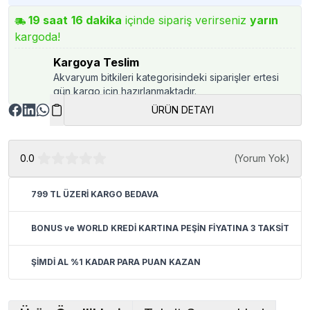
19
saat
16
dakika
içinde sipariş verirseniz
yarın
kargoda!
Kargoya Teslim
Akvaryum bitkileri kategorisindeki siparişler ertesi
gün kargo için hazırlanmaktadır.
ÜRÜN DETAYI
0.0
(
Yorum Yok
)
799 TL ÜZERİ KARGO BEDAVA
BONUS ve WORLD KREDİ KARTINA PEŞİN FİYATINA 3 TAKSİT
ŞİMDİ AL %1 KADAR PARA PUAN KAZAN