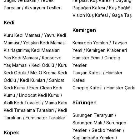
Sağlık ve Bakım
/
Yedek
Ferplast Kuş Kafesi
/
Dayang
Parçalar
/
Akvaryum Testleri
Papağan Kafesi
/
Kuş Sağlığı
Vision Kuş Kafesi
/
Gaga Taşı
Kedi
Kemirgen
Kuru Kedi Maması
/
Yavru Kedi
Maması
/
Yetişkin Kedi Maması
Kemirgen Yemleri
/
Tavşan
Kısırlaştırılmış Kedi Mamaları
Yemi
/
Kemirgen Krakerleri
Yaş Kedi Maması
/
Konserve
Hamster Yemi
/
Ginepig
Yaş Maması
/
Kedi Ödülü
/
Kuru
Yemleri
Kedi Ödülü
/
Me-O Krema Kedi
Tavşan Kafesi
/
Hamster
Ödülü
/
Kedi Kumları
/
Sanicat
Kafesi
Kedi Kumu
/
Ever Clean Kedi
Ginepig Kafesi
/
Hamster Çarkı
Kumu
/
Lindocat Kedi Kumu
/
Sürüngen
Akıllı Kedi Tuvaleti
/
Mama Kabı
Kedi Tırmalama Tahtaları
/
Kedi
Sürüngen Teraryum
/
Tarakları
/
Furminator Taraklar
Sürüngen Matı
/
Sürüngen
Yemleri
/
Gecko Yemleri
/
Köpek
Kaplumbağa Yemleri
/