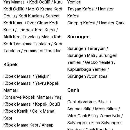
Yaş Maması
/
Kedi Ödülü
/
Kuru
Yemleri
Kedi Ödülü
/
Me-O Krema Kedi
Tavşan Kafesi
/
Hamster
Ödülü
/
Kedi Kumları
/
Sanicat
Kafesi
Kedi Kumu
/
Ever Clean Kedi
Ginepig Kafesi
/
Hamster Çarkı
Kumu
/
Lindocat Kedi Kumu
/
Sürüngen
Akıllı Kedi Tuvaleti
/
Mama Kabı
Kedi Tırmalama Tahtaları
/
Kedi
Sürüngen Teraryum
/
Tarakları
/
Furminator Taraklar
Sürüngen Matı
/
Sürüngen
Yemleri
/
Gecko Yemleri
/
Köpek
Kaplumbağa Yemleri
/
Köpek Maması
/
Yetişkin
Sürüngen Aydınlatma
Köpek Maması
/
Yavru Köpek
Canlı
Maması
Konserve Köpek Maması
/
Yaş
Canlı Akvaryum Bitkisi
/
Köpek Maması
/
Köpek Ödülü
Anubias Bitki
/
Moss Bitkisi
/
Köpek Kemik
/
Çelik Mama
Vitro Canlı Bitki
/
Zemin Bitki
/
Kabı
Salyangoz
/
Elma Salyangoz
Köpek Mama Kabı
/
Ahşap
Karides
/
Canlı Karides
/