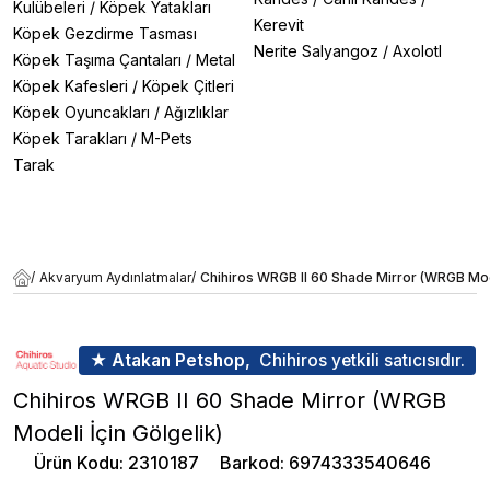
Kulübeleri
/
Köpek Yatakları
Kerevit
Köpek Gezdirme Tasması
Nerite Salyangoz
/
Axolotl
Köpek Taşıma Çantaları
/
Metal
Köpek Kafesleri
/
Köpek Çitleri
Köpek Oyuncakları
/
Ağızlıklar
Köpek Tarakları
/
M-Pets
Tarak
/
Akvaryum Aydınlatmalar
/
Chihiros WRGB II 60 Shade Mirror (WRGB Mode
★ Atakan Petshop,
Chihiros yetkili satıcısıdır.
Chihiros WRGB II 60 Shade Mirror (WRGB
Modeli İçin Gölgelik)
Ürün Kodu
:
2310187
Barkod
:
6974333540646