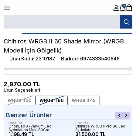
2
/
Akvaryum Aydınlatmalar
/
Chihiros WRGB II 60 Shade Mirror (WRGB Mode
★ Atakan Petshop,
Chihiros yetkili satıcısıdır.
Chihiros WRGB II 60 Shade Mirror (WRGB
Modeli İçin Gölgelik)
Ürün Kodu
:
2310187
Barkod
:
6974333540646
2,970.00
TL
Ürün Seçenekleri
WRGB II 30
WRGB II 60
WRGB II 45
Benzer Ürünler
OrionLed
Chihiros
OrionLed Akvaryum Led
Chihiros WRGB II Pro 80 Led
Aydınlatma Mavi 80Cm
Aydınlatma
1,198.49 TL
31,500.00 TL