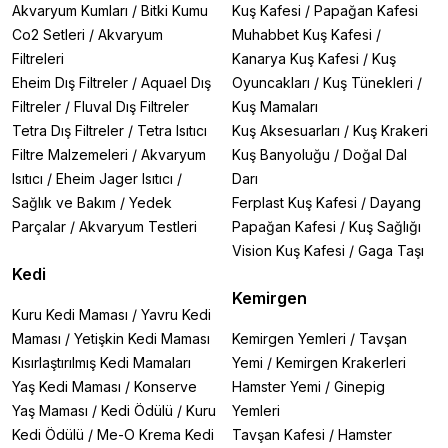
Akvaryum Kumları
/
Bitki Kumu
Kuş Kafesi
/
Papağan Kafesi
Co2 Setleri
/
Akvaryum
Muhabbet Kuş Kafesi
/
Filtreleri
Kanarya Kuş Kafesi
/
Kuş
Eheim Dış Filtreler
/
Aquael Dış
Oyuncakları
/
Kuş Tünekleri
/
Filtreler
/
Fluval Dış Filtreler
Kuş Mamaları
Tetra Dış Filtreler
/
Tetra Isıtıcı
Kuş Aksesuarları
/
Kuş Krakeri
Filtre Malzemeleri
/
Akvaryum
Kuş Banyoluğu
/
Doğal Dal
Isıtıcı
/
Eheim Jager Isıtıcı
/
Darı
Sağlık ve Bakım
/
Yedek
Ferplast Kuş Kafesi
/
Dayang
Parçalar
/
Akvaryum Testleri
Papağan Kafesi
/
Kuş Sağlığı
Vision Kuş Kafesi
/
Gaga Taşı
Kedi
Kemirgen
Kuru Kedi Maması
/
Yavru Kedi
Maması
/
Yetişkin Kedi Maması
Kemirgen Yemleri
/
Tavşan
Kısırlaştırılmış Kedi Mamaları
Yemi
/
Kemirgen Krakerleri
Yaş Kedi Maması
/
Konserve
Hamster Yemi
/
Ginepig
Yaş Maması
/
Kedi Ödülü
/
Kuru
Yemleri
Kedi Ödülü
/
Me-O Krema Kedi
Tavşan Kafesi
/
Hamster