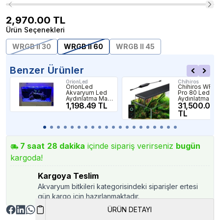
2,970.00
TL
Ürün Seçenekleri
WRGB II 30
WRGB II 60
WRGB II 45
Benzer Ürünler
OrionLed
Chihiros
OrionLed
Chihiros WRGB 
Akvaryum Led
Pro 80 Led
Aydınlatma Mavi
Aydınlatma
80Cm
1,198.49 TL
31,500.00
TL
7
saat
28
dakika
içinde sipariş verirseniz
bugün
kargoda!
Kargoya Teslim
Akvaryum bitkileri kategorisindeki siparişler ertesi
gün kargo için hazırlanmaktadır.
ÜRÜN DETAYI