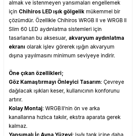
almak ve istenmeyen yansımaları engellemek
için
Chihiros LED ışık gölgelik
mükemmel bir
çözümdür. Özellikle Chihiros WRGB II ve WRGB II
Slim 60 LED aydınlatma sistemleri için
tasarlanan bu aksesuar,
akvaryum aydınlatma
ekranı
olarak işlev görerek ışığın akvaryum
dışına yayılmasını minimum seviyeye indirir.
Öne çıkan özellikleri;
Göz Kamaştırmayı Önleyici Tasarım
: Çevreye
dağılacak ışıkları keser, kullanıcının konforunu
artırır.
Kolay Montaj
: WRGB II’nin ön ve arka
kanallarına hızlıca takılır, ekstra aparata gerek
kalmaz.
Yansımalı İç Ayna Yüzeyi
: Işığı tank içine daha