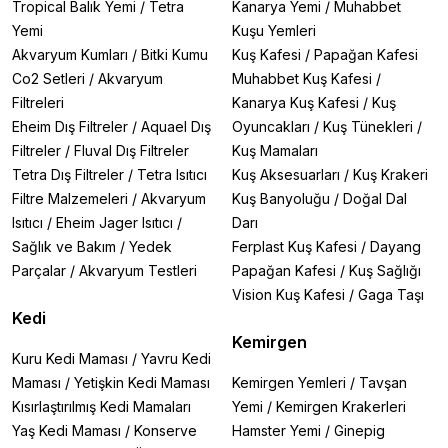
Tropical Balık Yemi
/
Tetra
Kanarya Yemi
/
Muhabbet
Yemi
Kuşu Yemleri
Akvaryum Kumları
/
Bitki Kumu
Kuş Kafesi
/
Papağan Kafesi
Co2 Setleri
/
Akvaryum
Muhabbet Kuş Kafesi
/
Filtreleri
Kanarya Kuş Kafesi
/
Kuş
Eheim Dış Filtreler
/
Aquael Dış
Oyuncakları
/
Kuş Tünekleri
/
Filtreler
/
Fluval Dış Filtreler
Kuş Mamaları
Tetra Dış Filtreler
/
Tetra Isıtıcı
Kuş Aksesuarları
/
Kuş Krakeri
Filtre Malzemeleri
/
Akvaryum
Kuş Banyoluğu
/
Doğal Dal
Isıtıcı
/
Eheim Jager Isıtıcı
/
Darı
Sağlık ve Bakım
/
Yedek
Ferplast Kuş Kafesi
/
Dayang
Parçalar
/
Akvaryum Testleri
Papağan Kafesi
/
Kuş Sağlığı
Vision Kuş Kafesi
/
Gaga Taşı
Kedi
Kemirgen
Kuru Kedi Maması
/
Yavru Kedi
Maması
/
Yetişkin Kedi Maması
Kemirgen Yemleri
/
Tavşan
Kısırlaştırılmış Kedi Mamaları
Yemi
/
Kemirgen Krakerleri
Yaş Kedi Maması
/
Konserve
Hamster Yemi
/
Ginepig