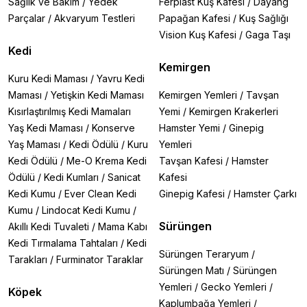
Sağlık ve Bakım
/
Yedek
Ferplast Kuş Kafesi
/
Dayang
Parçalar
/
Akvaryum Testleri
Papağan Kafesi
/
Kuş Sağlığı
Vision Kuş Kafesi
/
Gaga Taşı
Kedi
Kemirgen
Kuru Kedi Maması
/
Yavru Kedi
Maması
/
Yetişkin Kedi Maması
Kemirgen Yemleri
/
Tavşan
Kısırlaştırılmış Kedi Mamaları
Yemi
/
Kemirgen Krakerleri
Yaş Kedi Maması
/
Konserve
Hamster Yemi
/
Ginepig
Yaş Maması
/
Kedi Ödülü
/
Kuru
Yemleri
Kedi Ödülü
/
Me-O Krema Kedi
Tavşan Kafesi
/
Hamster
Ödülü
/
Kedi Kumları
/
Sanicat
Kafesi
Kedi Kumu
/
Ever Clean Kedi
Ginepig Kafesi
/
Hamster Çarkı
Kumu
/
Lindocat Kedi Kumu
/
Sürüngen
Akıllı Kedi Tuvaleti
/
Mama Kabı
Kedi Tırmalama Tahtaları
/
Kedi
Sürüngen Teraryum
/
Tarakları
/
Furminator Taraklar
Sürüngen Matı
/
Sürüngen
Yemleri
/
Gecko Yemleri
/
Köpek
Kaplumbağa Yemleri
/