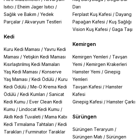
Isıtıcı
/
Eheim Jager Isıtıcı
/
Darı
Sağlık ve Bakım
/
Yedek
Ferplast Kuş Kafesi
/
Dayang
Parçalar
/
Akvaryum Testleri
Papağan Kafesi
/
Kuş Sağlığı
Vision Kuş Kafesi
/
Gaga Taşı
Kedi
Kemirgen
Kuru Kedi Maması
/
Yavru Kedi
Maması
/
Yetişkin Kedi Maması
Kemirgen Yemleri
/
Tavşan
Kısırlaştırılmış Kedi Mamaları
Yemi
/
Kemirgen Krakerleri
Yaş Kedi Maması
/
Konserve
Hamster Yemi
/
Ginepig
Yaş Maması
/
Kedi Ödülü
/
Kuru
Yemleri
Kedi Ödülü
/
Me-O Krema Kedi
Tavşan Kafesi
/
Hamster
Ödülü
/
Kedi Kumları
/
Sanicat
Kafesi
Kedi Kumu
/
Ever Clean Kedi
Ginepig Kafesi
/
Hamster Çarkı
Kumu
/
Lindocat Kedi Kumu
/
Sürüngen
Akıllı Kedi Tuvaleti
/
Mama Kabı
Kedi Tırmalama Tahtaları
/
Kedi
Sürüngen Teraryum
/
Tarakları
/
Furminator Taraklar
Sürüngen Matı
/
Sürüngen