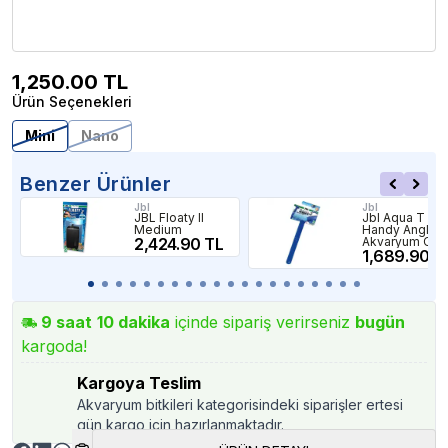
1,250.00
TL
Ürün Seçenekleri
Mini
Nano
Benzer Ürünler
Jbl
Jbl
JBL Floaty II
Jbl Aqua T
Medium
Handy Angle
2,424.90 TL
Akvaryum Ca
Temizleme
1,689.90 T
Aparatı
9
saat
10
dakika
içinde sipariş verirseniz
bugün
kargoda!
Kargoya Teslim
Akvaryum bitkileri kategorisindeki siparişler ertesi
gün kargo için hazırlanmaktadır.