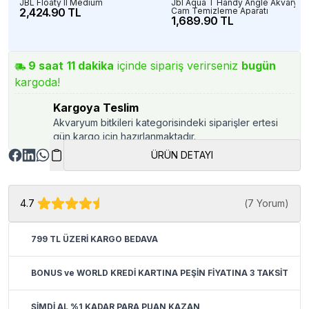
JBL Floaty II Medium
Jbl Aqua T Handy Angle Akvaryu
2,424.90 TL
Cam Temizleme Aparatı
1,689.90 TL
9
saat
11
dakika
içinde sipariş verirseniz
bugün
kargoda!
Kargoya Teslim
Akvaryum bitkileri kategorisindeki siparişler ertesi
gün kargo için hazırlanmaktadır.
ÜRÜN DETAYI
4.7
(
7 Yorum
)
799 TL ÜZERİ KARGO BEDAVA
BONUS ve WORLD KREDİ KARTINA PEŞİN FİYATINA 3 TAKSİT
ŞİMDİ AL %1 KADAR PARA PUAN KAZAN