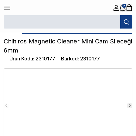
2
/
Akvaryum Silecekleri
/
Chihiros Magnetic Cleaner Mini Cam Sileceği 
★ Atakan Petshop,
Chihiros yetkili satıcısıdır.
Chihiros Magnetic Cleaner Mini Cam Sileceği
6mm
Ürün Kodu
:
2310177
Barkod
:
2310177