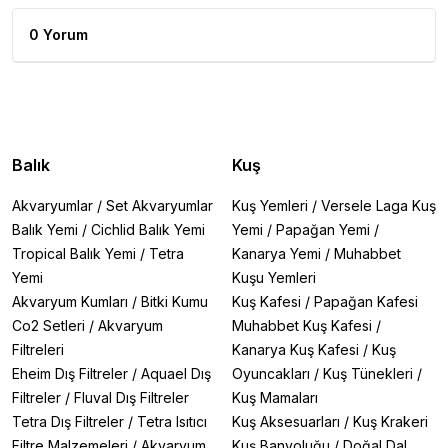
0 Yorum
Balık
Kuş
Akvaryumlar
/
Set Akvaryumlar
Kuş Yemleri
/
Versele Laga Kuş
Balık Yemi
/
Cichlid Balık Yemi
Yemi
/
Papağan Yemi
/
Tropical Balık Yemi
/
Tetra
Kanarya Yemi
/
Muhabbet
Yemi
Kuşu Yemleri
Akvaryum Kumları
/
Bitki Kumu
Kuş Kafesi
/
Papağan Kafesi
Co2 Setleri
/
Akvaryum
Muhabbet Kuş Kafesi
/
Filtreleri
Kanarya Kuş Kafesi
/
Kuş
Eheim Dış Filtreler
/
Aquael Dış
Oyuncakları
/
Kuş Tünekleri
/
Filtreler
/
Fluval Dış Filtreler
Kuş Mamaları
Tetra Dış Filtreler
/
Tetra Isıtıcı
Kuş Aksesuarları
/
Kuş Krakeri
Filtre Malzemeleri
/
Akvaryum
Kuş Banyoluğu
/
Doğal Dal