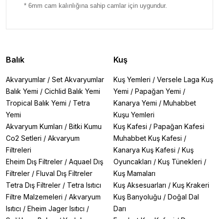
* 6mm cam kalınlığına sahip camlar için uygundur.
Balık
Kuş
Akvaryumlar
/
Set Akvaryumlar
Kuş Yemleri
/
Versele Laga Kuş
Balık Yemi
/
Cichlid Balık Yemi
Yemi
/
Papağan Yemi
/
Tropical Balık Yemi
/
Tetra
Kanarya Yemi
/
Muhabbet
Yemi
Kuşu Yemleri
Akvaryum Kumları
/
Bitki Kumu
Kuş Kafesi
/
Papağan Kafesi
Co2 Setleri
/
Akvaryum
Muhabbet Kuş Kafesi
/
Filtreleri
Kanarya Kuş Kafesi
/
Kuş
Eheim Dış Filtreler
/
Aquael Dış
Oyuncakları
/
Kuş Tünekleri
/
Filtreler
/
Fluval Dış Filtreler
Kuş Mamaları
Tetra Dış Filtreler
/
Tetra Isıtıcı
Kuş Aksesuarları
/
Kuş Krakeri
Filtre Malzemeleri
/
Akvaryum
Kuş Banyoluğu
/
Doğal Dal
Isıtıcı
/
Eheim Jager Isıtıcı
/
Darı