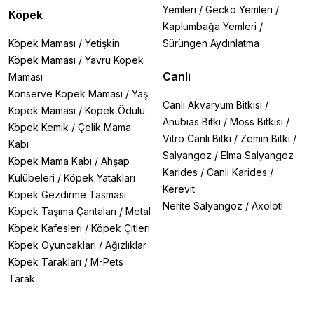
Yemleri
/
Gecko Yemleri
/
Köpek
Kaplumbağa Yemleri
/
Köpek Maması
/
Yetişkin
Sürüngen Aydınlatma
Köpek Maması
/
Yavru Köpek
Canlı
Maması
Konserve Köpek Maması
/
Yaş
Canlı Akvaryum Bitkisi
/
Köpek Maması
/
Köpek Ödülü
Anubias Bitki
/
Moss Bitkisi
/
Köpek Kemik
/
Çelik Mama
Vitro Canlı Bitki
/
Zemin Bitki
/
Kabı
Salyangoz
/
Elma Salyangoz
Köpek Mama Kabı
/
Ahşap
Karides
/
Canlı Karides
/
Kulübeleri
/
Köpek Yatakları
Kerevit
Köpek Gezdirme Tasması
Nerite Salyangoz
/
Axolotl
Köpek Taşıma Çantaları
/
Metal
Köpek Kafesleri
/
Köpek Çitleri
Köpek Oyuncakları
/
Ağızlıklar
Köpek Tarakları
/
M-Pets
Tarak