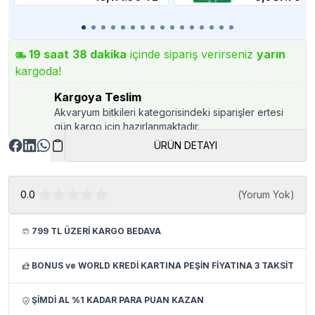
Co2 Regülatörü
19
saat
38
dakika
içinde sipariş verirseniz
yarın
kargoda!
Kargoya Teslim
Akvaryum bitkileri kategorisindeki siparişler ertesi
gün kargo için hazırlanmaktadır.
ÜRÜN DETAYI
0.0
(
Yorum Yok
)
799 TL ÜZERİ KARGO BEDAVA
BONUS ve WORLD KREDİ KARTINA PEŞİN FİYATINA 3 TAKSİT
ŞİMDİ AL %1 KADAR PARA PUAN KAZAN