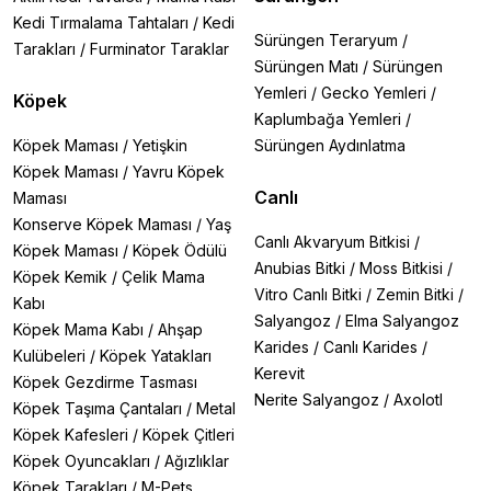
Kedi Tırmalama Tahtaları
/
Kedi
Sürüngen Teraryum
/
Tarakları
/
Furminator Taraklar
Sürüngen Matı
/
Sürüngen
Yemleri
/
Gecko Yemleri
/
Köpek
Kaplumbağa Yemleri
/
Köpek Maması
/
Yetişkin
Sürüngen Aydınlatma
Köpek Maması
/
Yavru Köpek
Canlı
Maması
Konserve Köpek Maması
/
Yaş
Canlı Akvaryum Bitkisi
/
Köpek Maması
/
Köpek Ödülü
Anubias Bitki
/
Moss Bitkisi
/
Köpek Kemik
/
Çelik Mama
Vitro Canlı Bitki
/
Zemin Bitki
/
Kabı
Salyangoz
/
Elma Salyangoz
Köpek Mama Kabı
/
Ahşap
Karides
/
Canlı Karides
/
Kulübeleri
/
Köpek Yatakları
Kerevit
Köpek Gezdirme Tasması
Nerite Salyangoz
/
Axolotl
Köpek Taşıma Çantaları
/
Metal
Köpek Kafesleri
/
Köpek Çitleri
Köpek Oyuncakları
/
Ağızlıklar
Köpek Tarakları
/
M-Pets