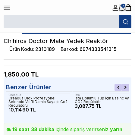
2
/
CO2 Regülatör
/
Chihiros Doctor Mate Yedek Reaktör
★ Atakan Petshop,
Chihiros yetkili satıcısıdır.
Chihiros Doctor Mate Yedek Reaktör
Ürün Kodu
:
2310189
Barkod
:
6974333541315
1,850.00
TL
Benzer Ürünler
Creaqua
Ista
Creaqua Diox Profesyonel
Ista Dolumlu Tüp İçin Basınç Ayarlı
Selenoid Valfli Damla Sayaçlı Co2
CO2 Regülatör
Regülatörü
3,087.75 TL
10,114.90 TL
19
saat
38
dakika
içinde sipariş verirseniz
yarın