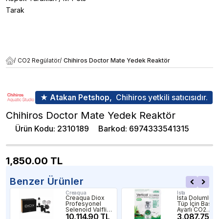
Tarak
/
CO2 Regülatör
/
Chihiros Doctor Mate Yedek Reaktör
★ Atakan Petshop,
Chihiros yetkili satıcısıdır.
Chihiros Doctor Mate Yedek Reaktör
Ürün Kodu
:
2310189
Barkod
:
6974333541315
1,850.00
TL
Benzer Ürünler
Creaqua
Ista
Creaqua Diox
Ista Dolumlu
Profesyonel
Tüp İçin Basın
Selenoid Valfli
Ayarlı CO2
Damla Sayaçlı
10,114.90 TL
Regülatör
3,087.75 T