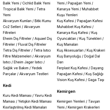
Balık Yemi
/
Cichlid Balık Yemi
Yemi
/
Papağan Yemi
/
Tropical Balık Yemi
/
Tetra
Kanarya Yemi
/
Muhabbet
Yemi
Kuşu Yemleri
Akvaryum Kumları
/
Bitki Kumu
Kuş Kafesi
/
Papağan Kafesi
Co2 Setleri
/
Akvaryum
Muhabbet Kuş Kafesi
/
Filtreleri
Kanarya Kuş Kafesi
/
Kuş
Eheim Dış Filtreler
/
Aquael Dış
Oyuncakları
/
Kuş Tünekleri
/
Filtreler
/
Fluval Dış Filtreler
Kuş Mamaları
Tetra Dış Filtreler
/
Tetra Isıtıcı
Kuş Aksesuarları
/
Kuş Krakeri
Filtre Malzemeleri
/
Akvaryum
Kuş Banyoluğu
/
Doğal Dal
Isıtıcı
/
Eheim Jager Isıtıcı
/
Darı
Sağlık ve Bakım
/
Yedek
Ferplast Kuş Kafesi
/
Dayang
Parçalar
/
Akvaryum Testleri
Papağan Kafesi
/
Kuş Sağlığı
Vision Kuş Kafesi
/
Gaga Taşı
Kedi
Kemirgen
Kuru Kedi Maması
/
Yavru Kedi
Maması
/
Yetişkin Kedi Maması
Kemirgen Yemleri
/
Tavşan
Kısırlaştırılmış Kedi Mamaları
Yemi
/
Kemirgen Krakerleri