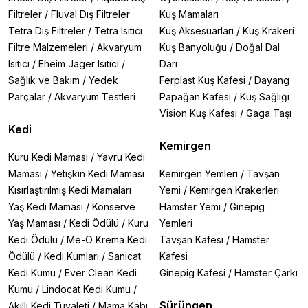
Filtreler
/
Fluval Dış Filtreler
Kuş Mamaları
Tetra Dış Filtreler
/
Tetra Isıtıcı
Kuş Aksesuarları
/
Kuş Krakeri
Filtre Malzemeleri
/
Akvaryum
Kuş Banyoluğu
/
Doğal Dal
Isıtıcı
/
Eheim Jager Isıtıcı
/
Darı
Sağlık ve Bakım
/
Yedek
Ferplast Kuş Kafesi
/
Dayang
Parçalar
/
Akvaryum Testleri
Papağan Kafesi
/
Kuş Sağlığı
Vision Kuş Kafesi
/
Gaga Taşı
Kedi
Kemirgen
Kuru Kedi Maması
/
Yavru Kedi
Maması
/
Yetişkin Kedi Maması
Kemirgen Yemleri
/
Tavşan
Kısırlaştırılmış Kedi Mamaları
Yemi
/
Kemirgen Krakerleri
Yaş Kedi Maması
/
Konserve
Hamster Yemi
/
Ginepig
Yaş Maması
/
Kedi Ödülü
/
Kuru
Yemleri
Kedi Ödülü
/
Me-O Krema Kedi
Tavşan Kafesi
/
Hamster
Ödülü
/
Kedi Kumları
/
Sanicat
Kafesi
Kedi Kumu
/
Ever Clean Kedi
Ginepig Kafesi
/
Hamster Çarkı
Kumu
/
Lindocat Kedi Kumu
/
Sürüngen
Akıllı Kedi Tuvaleti
/
Mama Kabı