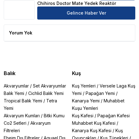
Chihiros Doctor Mate Yedek Reaktör
Gelince Haber Ver
Yorum Yok
Balık
Kuş
Akvaryumlar
/
Set Akvaryumlar
Kuş Yemleri
/
Versele Laga Kuş
Balık Yemi
/
Cichlid Balık Yemi
Yemi
/
Papağan Yemi
/
Tropical Balık Yemi
/
Tetra
Kanarya Yemi
/
Muhabbet
Yemi
Kuşu Yemleri
Akvaryum Kumları
/
Bitki Kumu
Kuş Kafesi
/
Papağan Kafesi
Co2 Setleri
/
Akvaryum
Muhabbet Kuş Kafesi
/
Filtreleri
Kanarya Kuş Kafesi
/
Kuş
Eheim Dış Filtreler
/
Aquael Dış
Oyuncakları
/
Kuş Tünekleri
/