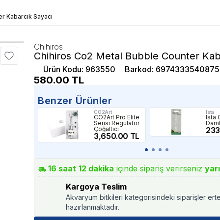
er Kabarcık Sayacı
Chihiros
Chihiros Co2 Metal Bubble Counter Kab
Ürün Kodu
:
963550
Barkod
:
6974333540875
580.00
TL
Benzer Ürünler
CO2Art
Ista
CO2Art Pro Elite
Ista 
Serisi Regülatör
Daml
Çoğaltıcı
233
3,650.00 TL
16
saat
12
dakika
içinde sipariş verirseniz
yar
Kargoya Teslim
Akvaryum bitkileri kategorisindeki siparişler ert
hazırlanmaktadır.