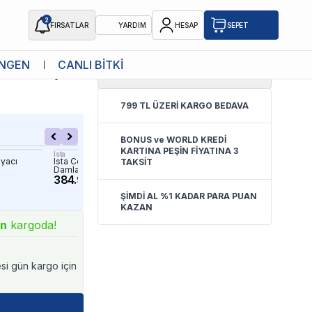
2
FIRSATLAR
YARDIM
HESAP
SEPET
NGEN
CANLI BİTKİ
0.0
(
Yorum Yok
)
arcık Sayacı
799 TL ÜZERİ KARGO BEDAVA
BONUS ve WORLD KREDİ
KARTINA PEŞİN FİYATINA 3
Ista
Creaqua
ayacı
Ista Co2 Akış Kontrol Ünitesi ve
Creaqua Damla Sayacı Sıv
TAKSİT
Damla Sayacı
280.00 TL
384.90 TL
ŞİMDİ AL %1 KADAR PARA PUAN
KAZAN
ın
kargoda!
esi gün kargo için