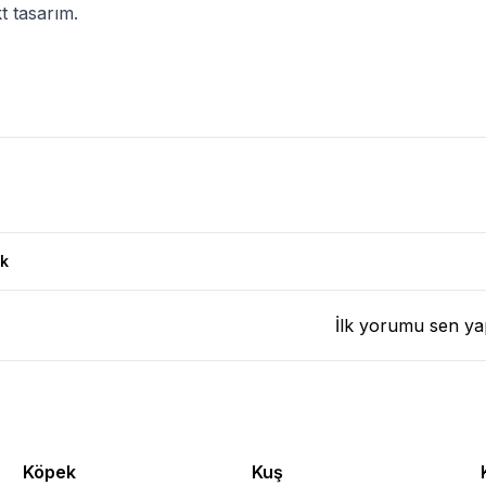
t tasarım.
ı Ürün Yorumları
k
İlk yorumu sen ya
Köpek
Kuş