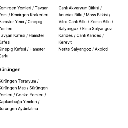
Kemirgen Yemleri
/
Tavşan
Canlı Akvaryum Bitkisi
/
Yemi
/
Kemirgen Krakerleri
Anubias Bitki
/
Moss Bitkisi
/
Hamster Yemi
/
Ginepig
Vitro Canlı Bitki
/
Zemin Bitki
/
Yemleri
Salyangoz
/
Elma Salyangoz
Tavşan Kafesi
/
Hamster
Karides
/
Canlı Karides
/
Kafesi
Kerevit
Ginepig Kafesi
/
Hamster
Nerite Salyangoz
/
Axolotl
Çarkı
Sürüngen
Sürüngen Teraryum
/
Sürüngen Matı
/
Sürüngen
Yemleri
/
Gecko Yemleri
/
Kaplumbağa Yemleri
/
Sürüngen Aydınlatma