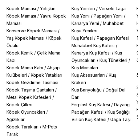
Köpek Maması
/
Yetişkin
Kuş Yemleri
/
Versele Laga
Köpek Maması
/
Yavru Köpek
Kuş Yemi
/
Papağan Yemi
/
Maması
Kanarya Yemi
/
Muhabbet
Konserve Köpek Maması
/
Kuşu Yemleri
Yaş Köpek Maması
/
Köpek
Kuş Kafesi
/
Papağan Kafesi
Ödülü
Muhabbet Kuş Kafesi
/
Köpek Kemik
/
Çelik Mama
Kanarya Kuş Kafesi
/
Kuş
Kabı
Oyuncakları
/
Kuş Tünekleri
/
/
Köpek Mama Kabı
/
Ahşap
Kuş Mamaları
Kulübeleri
/
Köpek Yatakları
Kuş Aksesuarları
/
Kuş
Köpek Gezdirme Tasması
Krakeri
Köpek Taşıma Çantaları
/
Kuş Banyoluğu
/
Doğal Dal
Metal Köpek Kafesleri
/
Darı
Köpek Çitleri
Ferplast Kuş Kafesi
/
Dayang
Köpek Oyuncakları
/
Papağan Kafesi
/
Kuş Sağlığı
Ağızlıklar
Vision Kuş Kafesi
/
Gaga Taşı
Köpek Tarakları
/
M-Pets
Tarak