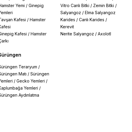
Hamster Yemi
/
Ginepig
Vitro Canlı Bitki
/
Zemin Bitki
/
Yemleri
Salyangoz
/
Elma Salyangoz
Tavşan Kafesi
/
Hamster
Karides
/
Canlı Karides
/
Kafesi
Kerevit
Ginepig Kafesi
/
Hamster
Nerite Salyangoz
/
Axolotl
Çarkı
Sürüngen
Sürüngen Teraryum
/
Sürüngen Matı
/
Sürüngen
Yemleri
/
Gecko Yemleri
/
Kaplumbağa Yemleri
/
Sürüngen Aydınlatma