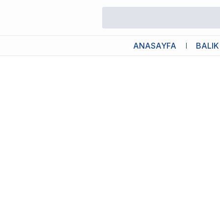
/
Akvaryum CO2 Damla Sayacı
/
Chihiros Co2 Metal Bubble Count
ANASAYFA
BALIK