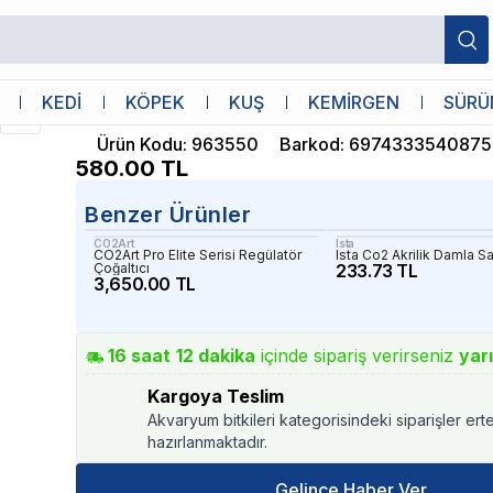
er Kabarcık Sayacı
Chihiros
KEDİ
KÖPEK
KUŞ
KEMİRGEN
SÜRÜ
Chihiros Co2 Metal Bubble Counter Kab
Ürün Kodu
:
963550
Barkod
:
6974333540875
580.00
TL
Benzer Ürünler
CO2Art
Ista
CO2Art Pro Elite Serisi Regülatör
Ista Co2 Akrilik Damla S
Çoğaltıcı
233.73 TL
3,650.00 TL
16
saat
12
dakika
içinde sipariş verirseniz
yar
Kargoya Teslim
Akvaryum bitkileri kategorisindeki siparişler ert
hazırlanmaktadır.
Gelince Haber Ver