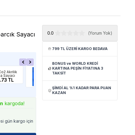
0.0
(
Yorum Yok
)
arcık Sayacı
799 TL ÜZERİ KARGO BEDAVA
BONUS ve WORLD KREDİ
KARTINA PEŞİN FİYATINA 3
Ista
Cre
Co2 Akrilik
Ista Co2 Akış
Cre
TAKSİT
a Sayacı
Kontrol Ünitesi
Say
.73 TL
ve Damla Sayacı
10
384.90 TL
28
ŞİMDİ AL %1 KADAR PARA PUAN
KAZAN
ın
kargoda!
esi gün kargo için