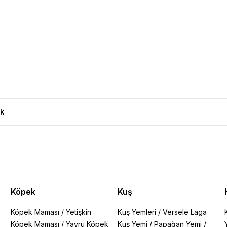
ı Ürün Yorumları
k
Köpek
Kuş
Köpek Maması
/
Yetişkin
Kuş Yemleri
/
Versele Laga
Köpek Maması
/
Yavru Köpek
Kuş Yemi
/
Papağan Yemi
/