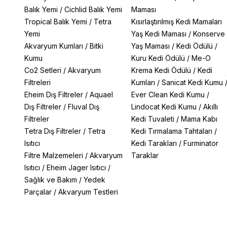
Balık Yemi
/
Cichlid Balık Yemi
Maması
Tropical Balık Yemi
/
Tetra
Kısırlaştırılmış Kedi Mamaları
Yemi
Yaş Kedi Maması
/
Konserve
Akvaryum Kumları
/
Bitki
Yaş Maması
/
Kedi Ödülü
/
Kumu
Kuru Kedi Ödülü
/
Me-O
Co2 Setleri
/
Akvaryum
Krema Kedi Ödülü
/
Kedi
Filtreleri
Kumları
/
Sanicat Kedi Kumu
Eheim Dış Filtreler
/
Aquael
Ever Clean Kedi Kumu
/
Dış Filtreler
/
Fluval Dış
Lindocat Kedi Kumu
/
Akıllı
Filtreler
Kedi Tuvaleti
/
Mama Kabı
Tetra Dış Filtreler
/
Tetra
Kedi Tırmalama Tahtaları
/
Isıtıcı
Kedi Tarakları
/
Furminator
Filtre Malzemeleri
/
Akvaryum
Taraklar
Isıtıcı
/
Eheim Jager Isıtıcı
/
Sağlık ve Bakım
/
Yedek
Parçalar
/
Akvaryum Testleri