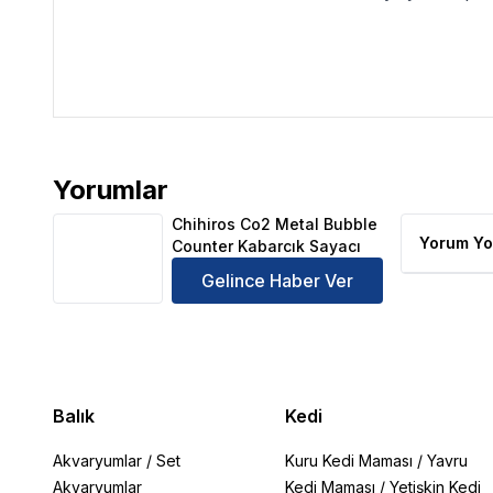
Yorumlar
Chihiros Co2 Metal Bubble Counter Kabarcık Sayac
Chihiros Co2 Metal Bubble
Yorum Yo
Counter Kabarcık Sayacı
Gelince Haber Ver
Balık
Kedi
Akvaryumlar
/
Set
Kuru Kedi Maması
/
Yavru
Akvaryumlar
Kedi Maması
/
Yetişkin Kedi