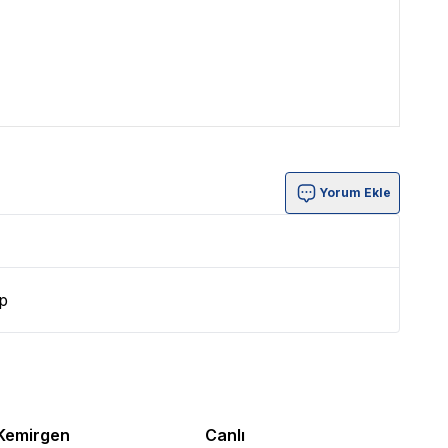
Yorum Ekle
p
Kemirgen
Canlı