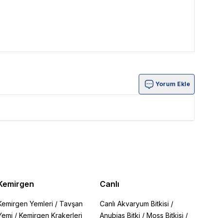
Yorum Ekle
Kemirgen
Canlı
Kemirgen Yemleri
/
Tavşan
Canlı Akvaryum Bitkisi
/
Yemi
/
Kemirgen Krakerleri
Anubias Bitki
/
Moss Bitkisi
/