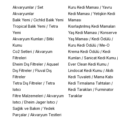
Akvaryumlar
/
Set
Kuru Kedi Maması
/
Yavru
Akvaryumlar
Kedi Maması
/
Yetişkin Kedi
Balık Yemi
/
Cichlid Balık Yemi
Maması
Tropical Balık Yemi
/
Tetra
Kısırlaştırılmış Kedi Mamaları
Yemi
Yaş Kedi Maması
/
Konserve
Akvaryum Kumları
/
Bitki
Yaş Maması
/
Kedi Ödülü
/
Kumu
Kuru Kedi Ödülü
/
Me-O
Co2 Setleri
/
Akvaryum
Krema Kedi Ödülü
/
Kedi
Filtreleri
Kumları
/
Sanicat Kedi Kumu
Eheim Dış Filtreler
/
Aquael
Ever Clean Kedi Kumu
/
Dış Filtreler
/
Fluval Dış
Lindocat Kedi Kumu
/
Akıllı
Filtreler
Kedi Tuvaleti
/
Mama Kabı
Tetra Dış Filtreler
/
Tetra
Kedi Tırmalama Tahtaları
/
Isıtıcı
Kedi Tarakları
/
Furminator
Filtre Malzemeleri
/
Akvaryum
Taraklar
Isıtıcı
/
Eheim Jager Isıtıcı
/
Sağlık ve Bakım
/
Yedek
Parçalar
/
Akvaryum Testleri