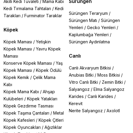
Sürüngen
Akıllı Kedi Tuvaleti
/
Mama Kabı
Kedi Tırmalama Tahtaları
/
Kedi
Sürüngen Teraryum
/
Tarakları
/
Furminator Taraklar
Sürüngen Matı
/
Sürüngen
Yemleri
/
Gecko Yemleri
/
Köpek
Kaplumbağa Yemleri
/
Köpek Maması
/
Yetişkin
Sürüngen Aydınlatma
Köpek Maması
/
Yavru Köpek
Canlı
Maması
Konserve Köpek Maması
/
Yaş
Canlı Akvaryum Bitkisi
/
Köpek Maması
/
Köpek Ödülü
Anubias Bitki
/
Moss Bitkisi
/
Köpek Kemik
/
Çelik Mama
Vitro Canlı Bitki
/
Zemin Bitki
/
Kabı
Salyangoz
/
Elma Salyangoz
Köpek Mama Kabı
/
Ahşap
Karides
/
Canlı Karides
/
Kulübeleri
/
Köpek Yatakları
Kerevit
Köpek Gezdirme Tasması
Nerite Salyangoz
/
Axolotl
Köpek Taşıma Çantaları
/
Metal
Köpek Kafesleri
/
Köpek Çitleri
Köpek Oyuncakları
/
Ağızlıklar