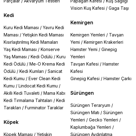
Parçalar
/
Akvaryum Testleri
Papağan Kafesi
/
Kuş Sağlığı
Vision Kuş Kafesi
/
Gaga Taşı
Kedi
Kemirgen
Kuru Kedi Maması
/
Yavru Kedi
Maması
/
Yetişkin Kedi Maması
Kemirgen Yemleri
/
Tavşan
Kısırlaştırılmış Kedi Mamaları
Yemi
/
Kemirgen Krakerleri
Yaş Kedi Maması
/
Konserve
Hamster Yemi
/
Ginepig
Yaş Maması
/
Kedi Ödülü
/
Kuru
Yemleri
Kedi Ödülü
/
Me-O Krema Kedi
Tavşan Kafesi
/
Hamster
Ödülü
/
Kedi Kumları
/
Sanicat
Kafesi
Kedi Kumu
/
Ever Clean Kedi
Ginepig Kafesi
/
Hamster Çarkı
Kumu
/
Lindocat Kedi Kumu
/
Sürüngen
Akıllı Kedi Tuvaleti
/
Mama Kabı
Kedi Tırmalama Tahtaları
/
Kedi
Sürüngen Teraryum
/
Tarakları
/
Furminator Taraklar
Sürüngen Matı
/
Sürüngen
Yemleri
/
Gecko Yemleri
/
Köpek
Kaplumbağa Yemleri
/
Köpek Maması
/
Yetişkin
Sürüngen Aydınlatma