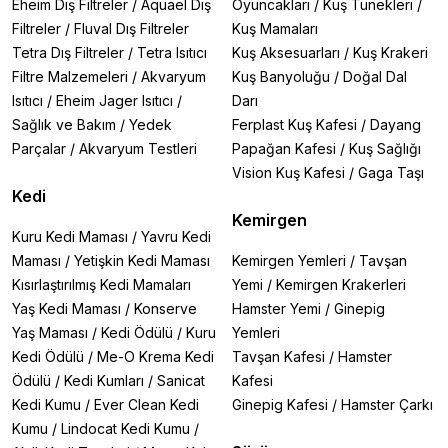
Eheim Dış Filtreler
/
Aquael Dış
Oyuncakları
/
Kuş Tünekleri
/
Filtreler
/
Fluval Dış Filtreler
Kuş Mamaları
Tetra Dış Filtreler
/
Tetra Isıtıcı
Kuş Aksesuarları
/
Kuş Krakeri
Filtre Malzemeleri
/
Akvaryum
Kuş Banyoluğu
/
Doğal Dal
Isıtıcı
/
Eheim Jager Isıtıcı
/
Darı
Sağlık ve Bakım
/
Yedek
Ferplast Kuş Kafesi
/
Dayang
Parçalar
/
Akvaryum Testleri
Papağan Kafesi
/
Kuş Sağlığı
Vision Kuş Kafesi
/
Gaga Taşı
Kedi
Kemirgen
Kuru Kedi Maması
/
Yavru Kedi
Maması
/
Yetişkin Kedi Maması
Kemirgen Yemleri
/
Tavşan
Kısırlaştırılmış Kedi Mamaları
Yemi
/
Kemirgen Krakerleri
Yaş Kedi Maması
/
Konserve
Hamster Yemi
/
Ginepig
Yaş Maması
/
Kedi Ödülü
/
Kuru
Yemleri
Kedi Ödülü
/
Me-O Krema Kedi
Tavşan Kafesi
/
Hamster
Ödülü
/
Kedi Kumları
/
Sanicat
Kafesi
Kedi Kumu
/
Ever Clean Kedi
Ginepig Kafesi
/
Hamster Çarkı
Kumu
/
Lindocat Kedi Kumu
/