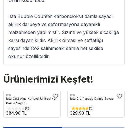
Ürün Kodu: I565
Ista Bubble Counter
Karbondioksit damla sayacı
akrilik darbeye ve deformasyona dayanıklı
malzemeden yapılmıştır. Sızıntı ve yüksek sıcaklığa
karşı dayanıklıdır. Akrilik olması ve şeffaflığı
sayesinde Co2 salınımdaki damla net şekilde
okunur özelliktedir.
Ürünlerimizi Keşfet!
Ista
Ista
Ista Co2 Akış Kontrol Ünitesi ve
Ista 2'si 1 arada Damla Sayacı
Damla Sayacı
(
0
)
(
1
)
384.90 TL
329.90 TL