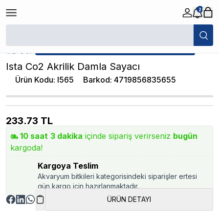
2
/
Akvaryum CO2 Damla Sayacı
/
Ista Co2 Akrilik Damla Sayacı
★ Atakan Petshop,
Ista yetkili satıcısıdır.
Ista Co2 Akrilik Damla Sayacı
Ürün Kodu
:
I565
Barkod
:
4719856835655
233.73
TL
10
saat
3
dakika
içinde sipariş verirseniz
bugün
kargoda!
Kargoya Teslim
Akvaryum bitkileri kategorisindeki siparişler ertesi
gün kargo için hazırlanmaktadır.
ÜRÜN DETAYI