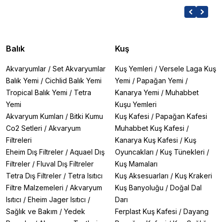
Balık
Kuş
Akvaryumlar
/
Set Akvaryumlar
Kuş Yemleri
/
Versele Laga Kuş
Balık Yemi
/
Cichlid Balık Yemi
Yemi
/
Papağan Yemi
/
Tropical Balık Yemi
/
Tetra
Kanarya Yemi
/
Muhabbet
Yemi
Kuşu Yemleri
Akvaryum Kumları
/
Bitki Kumu
Kuş Kafesi
/
Papağan Kafesi
Co2 Setleri
/
Akvaryum
Muhabbet Kuş Kafesi
/
Filtreleri
Kanarya Kuş Kafesi
/
Kuş
Eheim Dış Filtreler
/
Aquael Dış
Oyuncakları
/
Kuş Tünekleri
/
Filtreler
/
Fluval Dış Filtreler
Kuş Mamaları
Tetra Dış Filtreler
/
Tetra Isıtıcı
Kuş Aksesuarları
/
Kuş Krakeri
Filtre Malzemeleri
/
Akvaryum
Kuş Banyoluğu
/
Doğal Dal
Isıtıcı
/
Eheim Jager Isıtıcı
/
Darı
Sağlık ve Bakım
/
Yedek
Ferplast Kuş Kafesi
/
Dayang