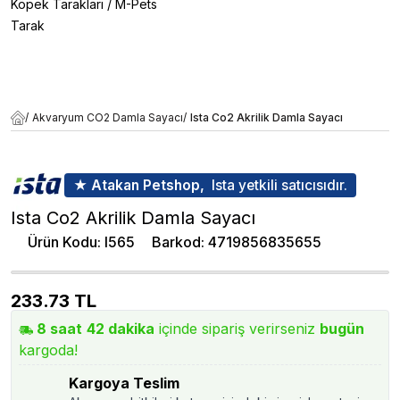
Köpek Tarakları
/
M-Pets
Tarak
/
Akvaryum CO2 Damla Sayacı
/
Ista Co2 Akrilik Damla Sayacı
★ Atakan Petshop,
Ista yetkili satıcısıdır.
Ista Co2 Akrilik Damla Sayacı
Ürün Kodu
:
I565
Barkod
:
4719856835655
233.73
TL
8
saat
42
dakika
içinde sipariş verirseniz
bugün
kargoda!
Kargoya Teslim