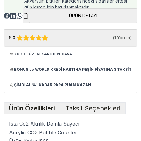
Akvaryum bitkileri kategorisindeki siparişler ertesi
gün kargo için hazırlanmaktadır.
ÜRÜN DETAYI
5.0
(
1 Yorum
)
799 TL ÜZERİ KARGO BEDAVA
BONUS ve WORLD KREDİ KARTINA PEŞİN FİYATINA 3 TAKSİT
ŞİMDİ AL %1 KADAR PARA PUAN KAZAN
Ürün Özellikleri
Taksit Seçenekleri
Ista Co2 Akrilik Damla Sayacı
Acrylic CO2 Bubble Counter