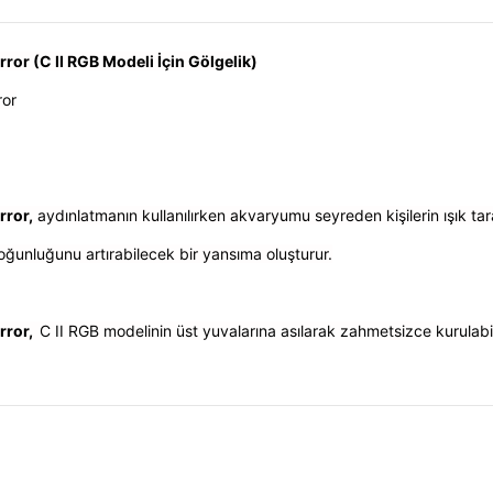
ror (C II RGB Modeli İçin Gölgelik)
ror
rror,
aydınlatmanın kullanılırken akvaryumu seyreden kişilerin ışık ta
yoğunluğunu artırabilecek bir yansıma oluşturur.
irror,
C II RGB modelinin üst yuvalarına asılarak zahmetsizce kurulabi
n Gölgelik) Ürün Yorumları