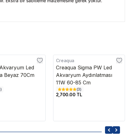
lir. Ekstra bir sabitleme malzemesine gerek yoktur.
Creaqua
O
 Akvaryum Led
Creaqua Sigma PW Led
O
ma Beyaz 70Cm
Akvaryum Aydınlatması
A
11W 60-85 Cm
B
5
)
(
3
)
2,700.00 TL
83