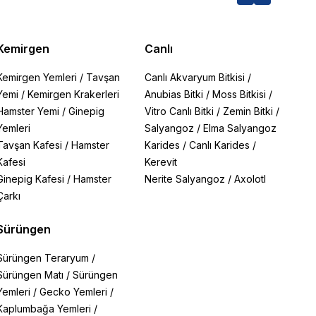
Kemirgen
Canlı
Kemirgen Yemleri
/
Tavşan
Canlı Akvaryum Bitkisi
/
Yemi
/
Kemirgen Krakerleri
Anubias Bitki
/
Moss Bitkisi
/
Hamster Yemi
/
Ginepig
Vitro Canlı Bitki
/
Zemin Bitki
/
Yemleri
Salyangoz
/
Elma Salyangoz
Tavşan Kafesi
/
Hamster
Karides
/
Canlı Karides
/
Kafesi
Kerevit
Ginepig Kafesi
/
Hamster
Nerite Salyangoz
/
Axolotl
Çarkı
Sürüngen
Sürüngen Teraryum
/
Sürüngen Matı
/
Sürüngen
Yemleri
/
Gecko Yemleri
/
Kaplumbağa Yemleri
/