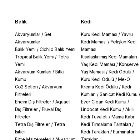
Balık
Kedi
Akvaryumlar
/
Set
Kuru Kedi Maması
/
Yavru
Akvaryumlar
Kedi Maması
/
Yetişkin Kedi
Balık Yemi
/
Cichlid Balık Yemi
Maması
Tropical Balık Yemi
/
Tetra
Kısırlaştırılmış Kedi Mamaları
Yemi
Yaş Kedi Maması
/
Konserve
Akvaryum Kumları
/
Bitki
Yaş Maması
/
Kedi Ödülü
/
Kumu
Kuru Kedi Ödülü
/
Me-O
Co2 Setleri
/
Akvaryum
Krema Kedi Ödülü
/
Kedi
Filtreleri
Kumları
/
Sanicat Kedi Kumu
Eheim Dış Filtreler
/
Aquael
Ever Clean Kedi Kumu
/
Dış Filtreler
/
Fluval Dış
Lindocat Kedi Kumu
/
Akıllı
Filtreler
Kedi Tuvaleti
/
Mama Kabı
Tetra Dış Filtreler
/
Tetra
Kedi Tırmalama Tahtaları
/
Isıtıcı
Kedi Tarakları
/
Furminator
Filtre Malzemeleri
/
Akvaryum
Taraklar