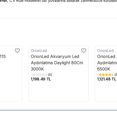
irror,
C II RGB modelinin üst yuvalarına asılarak zahmetsizce kurulabi
OrionLed
OrionLed
115
OrionLed Akvaryum Led
OrionLed
d
Aydınlatma Daylight 80Cm
Aydınlat
3000K
6500K
(
0
)
(
1,198.49 TL
1,121.48 TL