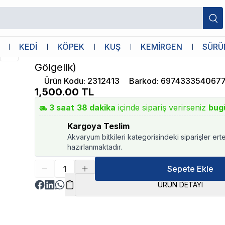
B Modeli İçin Gölgelik)
Chihiros
KEDİ
KÖPEK
KUŞ
KEMİRGEN
SÜRÜ
Chihiros C II RGB Shade Mirror (C II RG
Gölgelik)
Ürün Kodu
:
2312413
Barkod
:
697433354067
1,500.00
TL
3
saat
38
dakika
içinde sipariş verirseniz
bug
Kargoya Teslim
Akvaryum bitkileri kategorisindeki siparişler ert
hazırlanmaktadır.
Sepete Ekle
ÜRÜN DETAYI