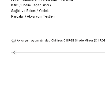
Isıtıcı
/
Eheim Jager Isıtıcı
/
Sağlık ve Bakım
/
Yedek
Parçalar
/
Akvaryum Testleri
/
Akvaryum Aydınlatmalar
/
Chihiros C II RGB Shade Mirror (C II RG