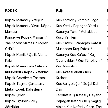
Köpek
Kuş
Köpek Maması
/
Yetişkin
Kuş Yemleri
/
Versele Laga
Köpek Maması
/
Yavru Köpek
Kuş Yemi
/
Papağan Yemi
/
Maması
Kanarya Yemi
/
Muhabbet
Konserve Köpek Maması
/
Kuşu Yemleri
Yaş Köpek Maması
/
Köpek
Kuş Kafesi
/
Papağan Kafesi
Ödülü
Muhabbet Kuş Kafesi
/
Köpek Kemik
/
Çelik Mama
Kanarya Kuş Kafesi
/
Kuş
Kabı
Oyuncakları
/
Kuş Tünekleri
/
/
Köpek Mama Kabı
/
Ahşap
Kuş Mamaları
Kulübeleri
/
Köpek Yatakları
Kuş Aksesuarları
/
Kuş
Köpek Gezdirme Tasması
Krakeri
Köpek Taşıma Çantaları
/
Kuş Banyoluğu
/
Doğal Dal
Metal Köpek Kafesleri
/
Darı
Köpek Çitleri
Ferplast Kuş Kafesi
/
Dayang
Köpek Oyuncakları
/
Papağan Kafesi
/
Kuş Sağlığı
Ağızlıklar
Vision Kuş Kafesi
/
Gaga Taşı