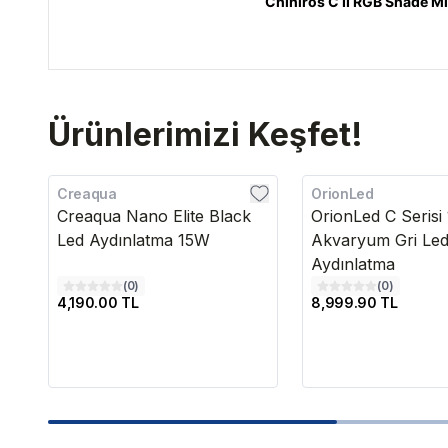
Chihiros C II RGB Shade M
Ürünlerimizi Keşfet!
Creaqua
OrionLed
Creaqua Nano Elite Black
OrionLed C Serisi 
Led Aydınlatma 15W
Akvaryum Gri Le
Aydınlatma
(
0
)
(
0
)
4,190.00 TL
8,999.90 TL