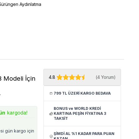
Sürüngen Aydınlatma
4.8
(
4 Yorum
)
B Modeli İçin
799 TL ÜZERİ KARGO BEDAVA
7
BONUS ve WORLD KREDİ
ün
kargoda!
KARTINA PEŞİN FİYATINA 3
TAKSİT
esi gün kargo için
ŞİMDİ AL %1 KADAR PARA PUAN
KAZAN