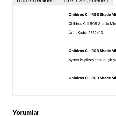
Ürün Özellikleri
Taksit Seçenekleri
Chihiros C II RGB Shade Mir
Chihiros C II RGB Shade Mir
Ürün Kodu: 2312413
Chihiros C II RGB Shade Mi
Ayrıca iç yüzey tankın ışık 
Chihiros C II RGB Shade M
Yorumlar
Chihiros C II RGB Shade Mirror (C II RGB Modeli İçi