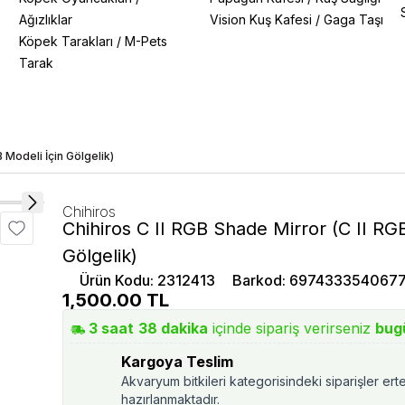
Ağızlıklar
Vision Kuş Kafesi
/
Gaga Taşı
Köpek Tarakları
/
M-Pets
Tarak
B Modeli İçin Gölgelik)
Chihiros
Chihiros C II RGB Shade Mirror (C II RG
Gölgelik)
Ürün Kodu
:
2312413
Barkod
:
697433354067
1,500.00
TL
3
saat
38
dakika
içinde sipariş verirseniz
bug
Kargoya Teslim
Akvaryum bitkileri kategorisindeki siparişler ert
hazırlanmaktadır.