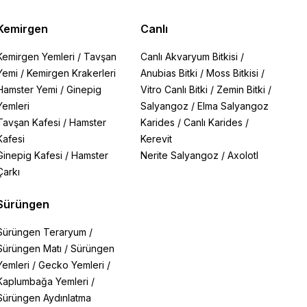
Kemirgen
Canlı
Kemirgen Yemleri
/
Tavşan
Canlı Akvaryum Bitkisi
/
Yemi
/
Kemirgen Krakerleri
Anubias Bitki
/
Moss Bitkisi
/
Hamster Yemi
/
Ginepig
Vitro Canlı Bitki
/
Zemin Bitki
/
Yemleri
Salyangoz
/
Elma Salyangoz
Tavşan Kafesi
/
Hamster
Karides
/
Canlı Karides
/
Kafesi
Kerevit
Ginepig Kafesi
/
Hamster
Nerite Salyangoz
/
Axolotl
Çarkı
Sürüngen
Sürüngen Teraryum
/
Sürüngen Matı
/
Sürüngen
Yemleri
/
Gecko Yemleri
/
Kaplumbağa Yemleri
/
Sürüngen Aydınlatma