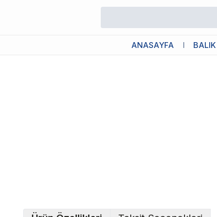
/
Akvaryum Aydınlatmalar
/
Chihiros C II RGB Shade Mirror (C II RG
ANASAYFA
BALIK