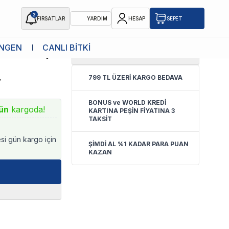
2
FIRSATLAR
YARDIM
HESAP
SEPET
NGEN
CANLI BİTKİ
4.8
(
4 Yorum
)
B Modeli İçin
799 TL ÜZERİ KARGO BEDAVA
7
BONUS ve WORLD KREDİ
ün
kargoda!
KARTINA PEŞİN FİYATINA 3
TAKSİT
esi gün kargo için
ŞİMDİ AL %1 KADAR PARA PUAN
KAZAN