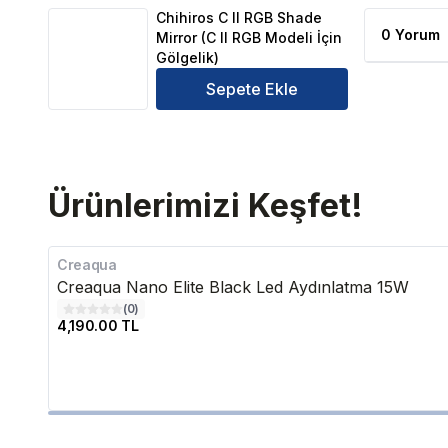
Chihiros C II RGB Shade
0 Yorum
Mirror (C II RGB Modeli İçin
Gölgelik)
Sepete Ekle
Ürünlerimizi Keşfet!
Creaqua
Creaqua Nano Elite Black Led Aydınlatma 15W
(
0
)
4,190.00 TL