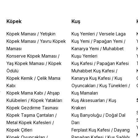
Köpek
Kuş
Köpek Maması
/
Yetişkin
Kuş Yemleri
/
Versele Laga
Köpek Maması
/
Yavru Köpek
Kuş Yemi
/
Papağan Yemi
/
Maması
Kanarya Yemi
/
Muhabbet
Konserve Köpek Maması
/
Kuşu Yemleri
Yaş Köpek Maması
/
Köpek
Kuş Kafesi
/
Papağan Kafesi
Ödülü
Muhabbet Kuş Kafesi
/
Köpek Kemik
/
Çelik Mama
Kanarya Kuş Kafesi
/
Kuş
Kabı
Oyuncakları
/
Kuş Tünekleri
/
/
Köpek Mama Kabı
/
Ahşap
Kuş Mamaları
Kulübeleri
/
Köpek Yatakları
Kuş Aksesuarları
/
Kuş
Köpek Gezdirme Tasması
Krakeri
Köpek Taşıma Çantaları
/
Kuş Banyoluğu
/
Doğal Dal
Metal Köpek Kafesleri
/
Darı
Köpek Çitleri
Ferplast Kuş Kafesi
/
Dayang
Köpek Oyuncakları
/
Papağan Kafesi
/
Kuş Sağlığı