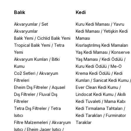
Balık
Kedi
Akvaryumlar
/
Set
Kuru Kedi Maması
/
Yavru
Akvaryumlar
Kedi Maması
/
Yetişkin Kedi
Balık Yemi
/
Cichlid Balık Yemi
Maması
Tropical Balık Yemi
/
Tetra
Kısırlaştırılmış Kedi Mamaları
Yemi
Yaş Kedi Maması
/
Konserve
Akvaryum Kumları
/
Bitki
Yaş Maması
/
Kedi Ödülü
/
Kumu
Kuru Kedi Ödülü
/
Me-O
Co2 Setleri
/
Akvaryum
Krema Kedi Ödülü
/
Kedi
Filtreleri
Kumları
/
Sanicat Kedi Kumu
Eheim Dış Filtreler
/
Aquael
Ever Clean Kedi Kumu
/
Dış Filtreler
/
Fluval Dış
Lindocat Kedi Kumu
/
Akıllı
Filtreler
Kedi Tuvaleti
/
Mama Kabı
Tetra Dış Filtreler
/
Tetra
Kedi Tırmalama Tahtaları
/
Isıtıcı
Kedi Tarakları
/
Furminator
Filtre Malzemeleri
/
Akvaryum
Taraklar
Isıtıcı
/
Eheim Jager Isıtıcı
/