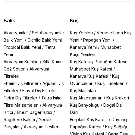
Balık
Kuş
Akvaryumlar
/
Set Akvaryumlar
Kuş Yemleri
/
Versele Laga Kuş
Balık Yemi
/
Cichlid Balık Yemi
Yemi
/
Papağan Yemi
/
Tropical Balık Yemi
/
Tetra
Kanarya Yemi
/
Muhabbet
Yemi
Kuşu Yemleri
Akvaryum Kumları
/
Bitki Kumu
Kuş Kafesi
/
Papağan Kafesi
Co2 Setleri
/
Akvaryum
Muhabbet Kuş Kafesi
/
Filtreleri
Kanarya Kuş Kafesi
/
Kuş
Eheim Dış Filtreler
/
Aquael Dış
Oyuncakları
/
Kuş Tünekleri
/
Filtreler
/
Fluval Dış Filtreler
Kuş Mamaları
Tetra Dış Filtreler
/
Tetra Isıtıcı
Kuş Aksesuarları
/
Kuş Krakeri
Filtre Malzemeleri
/
Akvaryum
Kuş Banyoluğu
/
Doğal Dal
Isıtıcı
/
Eheim Jager Isıtıcı
/
Darı
Sağlık ve Bakım
/
Yedek
Ferplast Kuş Kafesi
/
Dayang
Parçalar
/
Akvaryum Testleri
Papağan Kafesi
/
Kuş Sağlığı
Vision Kuş Kafesi
/
Gaga Taşı