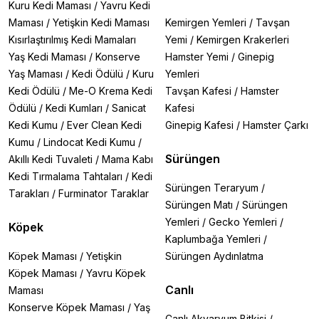
Kuru Kedi Maması
/
Yavru Kedi
Maması
/
Yetişkin Kedi Maması
Kemirgen Yemleri
/
Tavşan
Kısırlaştırılmış Kedi Mamaları
Yemi
/
Kemirgen Krakerleri
Yaş Kedi Maması
/
Konserve
Hamster Yemi
/
Ginepig
Yaş Maması
/
Kedi Ödülü
/
Kuru
Yemleri
Kedi Ödülü
/
Me-O Krema Kedi
Tavşan Kafesi
/
Hamster
Ödülü
/
Kedi Kumları
/
Sanicat
Kafesi
Kedi Kumu
/
Ever Clean Kedi
Ginepig Kafesi
/
Hamster Çarkı
Kumu
/
Lindocat Kedi Kumu
/
Sürüngen
Akıllı Kedi Tuvaleti
/
Mama Kabı
Kedi Tırmalama Tahtaları
/
Kedi
Sürüngen Teraryum
/
Tarakları
/
Furminator Taraklar
Sürüngen Matı
/
Sürüngen
Yemleri
/
Gecko Yemleri
/
Köpek
Kaplumbağa Yemleri
/
Köpek Maması
/
Yetişkin
Sürüngen Aydınlatma
Köpek Maması
/
Yavru Köpek
Canlı
Maması
Konserve Köpek Maması
/
Yaş
Canlı Akvaryum Bitkisi
/