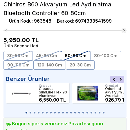
Chihiros B60 Akvaryum Led Aydınlatma
Bluetooth Controller 60-80cm
Ürün Kodu
:
963548
Barkod
:
6974333541599
5,950.00
TL
Ürün Seçenekleri
30-50 Cm
45-65 Cm
60-80 Cm
80-100 Cm
90-110 Cm
120-140 Cm
20-30 Cm
Benzer Ürünler
Creaqua
OrionLed
Creaqua
OrionLed
SlimLine Flex 90
Akvaryum Led
Aluminyum
Aydınlatma
Siyah Kasa Led
6,550.00 TL
Daylight 40C
926.79 TL
Aydınlatma
3000K
Bugün sipariş verirseniz Pazartesi günü