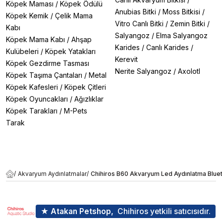
Köpek Maması
/
Köpek Ödülü
Anubias Bitki
/
Moss Bitkisi
/
Köpek Kemik
/
Çelik Mama
Vitro Canlı Bitki
/
Zemin Bitki
/
Kabı
Salyangoz
/
Elma Salyangoz
Köpek Mama Kabı
/
Ahşap
Karides
/
Canlı Karides
/
Kulübeleri
/
Köpek Yatakları
Kerevit
Köpek Gezdirme Tasması
Nerite Salyangoz
/
Axolotl
Köpek Taşıma Çantaları
/
Metal
Köpek Kafesleri
/
Köpek Çitleri
Köpek Oyuncakları
/
Ağızlıklar
Köpek Tarakları
/
M-Pets
Tarak
/
Akvaryum Aydınlatmalar
/
Chihiros B60 Akvaryum Led Aydınlatma Blue
★ Atakan Petshop,
Chihiros yetkili satıcısıdır.