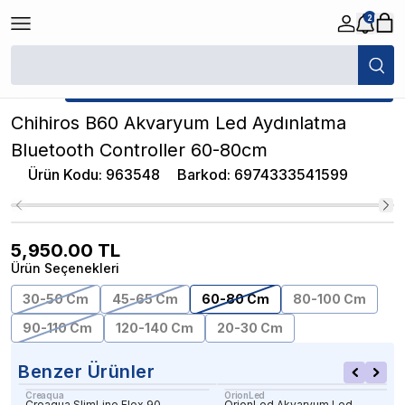
2
/
Akvaryum Aydınlatmalar
/
Chihiros B60 Akvaryum Led Aydınlatma Blue
★ Atakan Petshop,
Chihiros yetkili satıcısıdır.
Chihiros B60 Akvaryum Led Aydınlatma
Bluetooth Controller 60-80cm
Ürün Kodu
:
963548
Barkod
:
6974333541599
5,950.00
TL
Ürün Seçenekleri
30-50 Cm
45-65 Cm
60-80 Cm
80-100 Cm
90-110 Cm
120-140 Cm
20-30 Cm
Benzer Ürünler
Creaqua
OrionLed
Creaqua SlimLine Flex 90
OrionLed Akvaryum Led