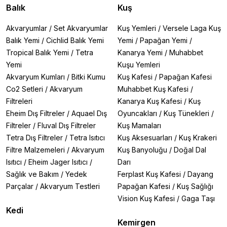
Balık
Kuş
Akvaryumlar
/
Set Akvaryumlar
Kuş Yemleri
/
Versele Laga Kuş
Balık Yemi
/
Cichlid Balık Yemi
Yemi
/
Papağan Yemi
/
Tropical Balık Yemi
/
Tetra
Kanarya Yemi
/
Muhabbet
Yemi
Kuşu Yemleri
Akvaryum Kumları
/
Bitki Kumu
Kuş Kafesi
/
Papağan Kafesi
Co2 Setleri
/
Akvaryum
Muhabbet Kuş Kafesi
/
Filtreleri
Kanarya Kuş Kafesi
/
Kuş
Eheim Dış Filtreler
/
Aquael Dış
Oyuncakları
/
Kuş Tünekleri
/
Filtreler
/
Fluval Dış Filtreler
Kuş Mamaları
Tetra Dış Filtreler
/
Tetra Isıtıcı
Kuş Aksesuarları
/
Kuş Krakeri
Filtre Malzemeleri
/
Akvaryum
Kuş Banyoluğu
/
Doğal Dal
Isıtıcı
/
Eheim Jager Isıtıcı
/
Darı
Sağlık ve Bakım
/
Yedek
Ferplast Kuş Kafesi
/
Dayang
Parçalar
/
Akvaryum Testleri
Papağan Kafesi
/
Kuş Sağlığı
Vision Kuş Kafesi
/
Gaga Taşı
Kedi
Kemirgen