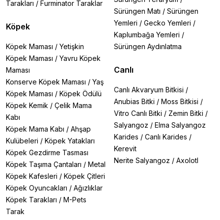
Tarakları
/
Furminator Taraklar
Sürüngen Matı
/
Sürüngen
Yemleri
/
Gecko Yemleri
/
Köpek
Kaplumbağa Yemleri
/
Köpek Maması
/
Yetişkin
Sürüngen Aydınlatma
Köpek Maması
/
Yavru Köpek
Canlı
Maması
Konserve Köpek Maması
/
Yaş
Canlı Akvaryum Bitkisi
/
Köpek Maması
/
Köpek Ödülü
Anubias Bitki
/
Moss Bitkisi
/
Köpek Kemik
/
Çelik Mama
Vitro Canlı Bitki
/
Zemin Bitki
/
Kabı
Salyangoz
/
Elma Salyangoz
Köpek Mama Kabı
/
Ahşap
Karides
/
Canlı Karides
/
Kulübeleri
/
Köpek Yatakları
Kerevit
Köpek Gezdirme Tasması
Nerite Salyangoz
/
Axolotl
Köpek Taşıma Çantaları
/
Metal
Köpek Kafesleri
/
Köpek Çitleri
Köpek Oyuncakları
/
Ağızlıklar
Köpek Tarakları
/
M-Pets
Tarak