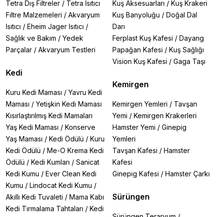
Tetra Dış Filtreler
/
Tetra Isıtıcı
Kuş Aksesuarları
/
Kuş Krakeri
Filtre Malzemeleri
/
Akvaryum
Kuş Banyoluğu
/
Doğal Dal
Isıtıcı
/
Eheim Jager Isıtıcı
/
Darı
Sağlık ve Bakım
/
Yedek
Ferplast Kuş Kafesi
/
Dayang
Parçalar
/
Akvaryum Testleri
Papağan Kafesi
/
Kuş Sağlığı
Vision Kuş Kafesi
/
Gaga Taşı
Kedi
Kemirgen
Kuru Kedi Maması
/
Yavru Kedi
Maması
/
Yetişkin Kedi Maması
Kemirgen Yemleri
/
Tavşan
Kısırlaştırılmış Kedi Mamaları
Yemi
/
Kemirgen Krakerleri
Yaş Kedi Maması
/
Konserve
Hamster Yemi
/
Ginepig
Yaş Maması
/
Kedi Ödülü
/
Kuru
Yemleri
Kedi Ödülü
/
Me-O Krema Kedi
Tavşan Kafesi
/
Hamster
Ödülü
/
Kedi Kumları
/
Sanicat
Kafesi
Kedi Kumu
/
Ever Clean Kedi
Ginepig Kafesi
/
Hamster Çarkı
Kumu
/
Lindocat Kedi Kumu
/
Sürüngen
Akıllı Kedi Tuvaleti
/
Mama Kabı
Kedi Tırmalama Tahtaları
/
Kedi
Sürüngen Teraryum
/