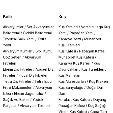
Balık
Kuş
Akvaryumlar
/
Set Akvaryumlar
Kuş Yemleri
/
Versele Laga Kuş
Balık Yemi
/
Cichlid Balık Yemi
Yemi
/
Papağan Yemi
/
Tropical Balık Yemi
/
Tetra
Kanarya Yemi
/
Muhabbet
Yemi
Kuşu Yemleri
Akvaryum Kumları
/
Bitki Kumu
Kuş Kafesi
/
Papağan Kafesi
Co2 Setleri
/
Akvaryum
Muhabbet Kuş Kafesi
/
Filtreleri
Kanarya Kuş Kafesi
/
Kuş
Eheim Dış Filtreler
/
Aquael Dış
Oyuncakları
/
Kuş Tünekleri
/
Filtreler
/
Fluval Dış Filtreler
Kuş Mamaları
Tetra Dış Filtreler
/
Tetra Isıtıcı
Kuş Aksesuarları
/
Kuş Krakeri
Filtre Malzemeleri
/
Akvaryum
Kuş Banyoluğu
/
Doğal Dal
Isıtıcı
/
Eheim Jager Isıtıcı
/
Darı
Sağlık ve Bakım
/
Yedek
Ferplast Kuş Kafesi
/
Dayang
Parçalar
/
Akvaryum Testleri
Papağan Kafesi
/
Kuş Sağlığı
Vision Kuş Kafesi
/
Gaga Taşı