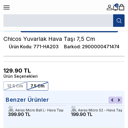
2
/
Akvaryum Hava Taşları
/
Chicos Yuvarlak Hava Taşı 7,5 Cm
★ Atakan Petshop,
Diğer yetkili satıcısıdır.
Chicos Yuvarlak Hava Taşı 7,5 Cm
Ürün Kodu
:
771-HA203
Barkod
:
2900000471474
129.90
TL
Ürün Seçenekleri
12.5 Cm
7,5 Cm
Benzer Ürünler
Jbl
Jbl
JBL Aeras Micro Ball L- Hava Taşı
JBL Aeras Micro S2 - Hava Taşı
399.90 TL
199.90 TL