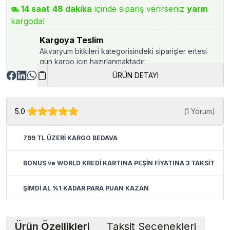
14
saat
48
dakika
içinde sipariş verirseniz
yarın
kargoda!
Kargoya Teslim
Akvaryum bitkileri kategorisindeki siparişler ertesi
gün kargo için hazırlanmaktadır.
ÜRÜN DETAYI
5.0
(
1 Yorum
)
799 TL ÜZERİ KARGO BEDAVA
BONUS ve WORLD KREDİ KARTINA PEŞİN FİYATINA 3 TAKSİT
ŞİMDİ AL %1 KADAR PARA PUAN KAZAN
Ürün Özellikleri
Taksit Seçenekleri