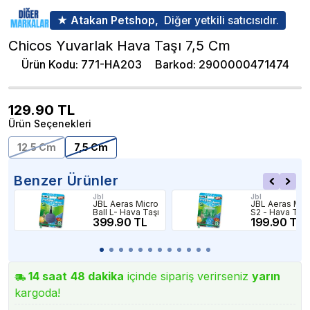
★ Atakan Petshop,
Diğer yetkili satıcısıdır.
Chicos Yuvarlak Hava Taşı 7,5 Cm
Ürün Kodu
:
771-HA203
Barkod
:
2900000471474
129.90
TL
Ürün Seçenekleri
12.5 Cm
7,5 Cm
Benzer Ürünler
Jbl
Jbl
JBL Aeras Micro
JBL Aeras Mic
Ball L- Hava Taşı
S2 - Hava Taşı
399.90 TL
199.90 TL
14
saat
48
dakika
içinde sipariş verirseniz
yarın
kargoda!