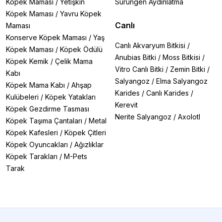
Köpek Maması
/
Yetişkin
Sürüngen Aydınlatma
Köpek Maması
/
Yavru Köpek
Canlı
Maması
Konserve Köpek Maması
/
Yaş
Canlı Akvaryum Bitkisi
/
Köpek Maması
/
Köpek Ödülü
Anubias Bitki
/
Moss Bitkisi
/
Köpek Kemik
/
Çelik Mama
Vitro Canlı Bitki
/
Zemin Bitki
/
Kabı
Salyangoz
/
Elma Salyangoz
Köpek Mama Kabı
/
Ahşap
Karides
/
Canlı Karides
/
Kulübeleri
/
Köpek Yatakları
Kerevit
Köpek Gezdirme Tasması
Nerite Salyangoz
/
Axolotl
Köpek Taşıma Çantaları
/
Metal
Köpek Kafesleri
/
Köpek Çitleri
Köpek Oyuncakları
/
Ağızlıklar
Köpek Tarakları
/
M-Pets
Tarak