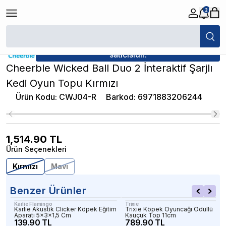
2
/
Köpek Oyuncağı
/
Cheerble Wicked Ball Duo 2 İnteraktif Şarjlı Kedi Oy
★ Atakan Petshop,
Cheerble yetkili
satıcısıdır.
Cheerble Wicked Ball Duo 2 İnteraktif Şarjlı
Kedi Oyun Topu Kırmızı
Ürün Kodu
:
CWJ04-R
Barkod
:
6971883206244
1,514.90
TL
Ürün Seçenekleri
Kırmızı
Mavi
Benzer Ürünler
Karlie Flamingo
Trixie
Karlie Akustik Clicker Köpek Eğitim
Trixie Köpek Oyuncağı Ödüllü
Aparatı 5x3x1,5 Cm
Kauçuk Top 11cm
139.90 TL
789.90 TL