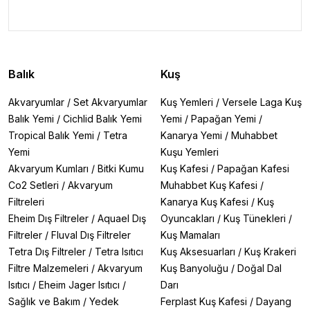
Balık
Kuş
Akvaryumlar
/
Set Akvaryumlar
Kuş Yemleri
/
Versele Laga Kuş
Balık Yemi
/
Cichlid Balık Yemi
Yemi
/
Papağan Yemi
/
Tropical Balık Yemi
/
Tetra
Kanarya Yemi
/
Muhabbet
Yemi
Kuşu Yemleri
Akvaryum Kumları
/
Bitki Kumu
Kuş Kafesi
/
Papağan Kafesi
Co2 Setleri
/
Akvaryum
Muhabbet Kuş Kafesi
/
Filtreleri
Kanarya Kuş Kafesi
/
Kuş
Eheim Dış Filtreler
/
Aquael Dış
Oyuncakları
/
Kuş Tünekleri
/
Filtreler
/
Fluval Dış Filtreler
Kuş Mamaları
Tetra Dış Filtreler
/
Tetra Isıtıcı
Kuş Aksesuarları
/
Kuş Krakeri
Filtre Malzemeleri
/
Akvaryum
Kuş Banyoluğu
/
Doğal Dal
Isıtıcı
/
Eheim Jager Isıtıcı
/
Darı
Sağlık ve Bakım
/
Yedek
Ferplast Kuş Kafesi
/
Dayang