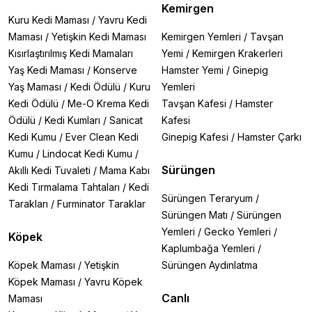
Kemirgen
Kuru Kedi Maması
/
Yavru Kedi
Maması
/
Yetişkin Kedi Maması
Kemirgen Yemleri
/
Tavşan
Kısırlaştırılmış Kedi Mamaları
Yemi
/
Kemirgen Krakerleri
Yaş Kedi Maması
/
Konserve
Hamster Yemi
/
Ginepig
Yaş Maması
/
Kedi Ödülü
/
Kuru
Yemleri
Kedi Ödülü
/
Me-O Krema Kedi
Tavşan Kafesi
/
Hamster
Ödülü
/
Kedi Kumları
/
Sanicat
Kafesi
Kedi Kumu
/
Ever Clean Kedi
Ginepig Kafesi
/
Hamster Çarkı
Kumu
/
Lindocat Kedi Kumu
/
Sürüngen
Akıllı Kedi Tuvaleti
/
Mama Kabı
Kedi Tırmalama Tahtaları
/
Kedi
Sürüngen Teraryum
/
Tarakları
/
Furminator Taraklar
Sürüngen Matı
/
Sürüngen
Yemleri
/
Gecko Yemleri
/
Köpek
Kaplumbağa Yemleri
/
Köpek Maması
/
Yetişkin
Sürüngen Aydınlatma
Köpek Maması
/
Yavru Köpek
Canlı
Maması