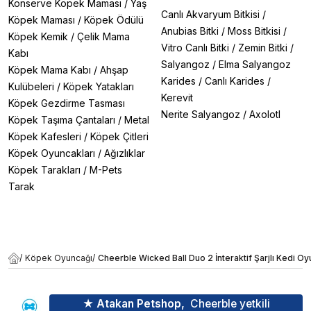
Konserve Köpek Maması
/
Yaş
Canlı Akvaryum Bitkisi
/
Köpek Maması
/
Köpek Ödülü
Anubias Bitki
/
Moss Bitkisi
/
Köpek Kemik
/
Çelik Mama
Vitro Canlı Bitki
/
Zemin Bitki
/
Kabı
Salyangoz
/
Elma Salyangoz
Köpek Mama Kabı
/
Ahşap
Karides
/
Canlı Karides
/
Kulübeleri
/
Köpek Yatakları
Kerevit
Köpek Gezdirme Tasması
Nerite Salyangoz
/
Axolotl
Köpek Taşıma Çantaları
/
Metal
Köpek Kafesleri
/
Köpek Çitleri
Köpek Oyuncakları
/
Ağızlıklar
Köpek Tarakları
/
M-Pets
Tarak
/
Köpek Oyuncağı
/
Cheerble Wicked Ball Duo 2 İnteraktif Şarjlı Kedi Oy
★ Atakan Petshop,
Cheerble yetkili