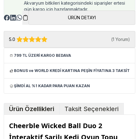
Akvaryum bitkileri kategorisindeki siparişler ertesi
gün kargo için hazırlanmaktadır.
ÜRÜN DETAYI
5.0
(
1 Yorum
)
799 TL ÜZERİ KARGO BEDAVA
BONUS ve WORLD KREDİ KARTINA PEŞİN FİYATINA 3 TAKSİT
ŞİMDİ AL %1 KADAR PARA PUAN KAZAN
Ürün Özellikleri
Taksit Seçenekleri
Cheerble Wicked Ball Duo 2
İnteraktif Şarjlı Kedi Oyun Topu