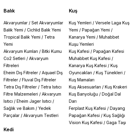
Balık
Kuş
Akvaryumlar
/
Set Akvaryumlar
Kuş Yemleri
/
Versele Laga Kuş
Balık Yemi
/
Cichlid Balık Yemi
Yemi
/
Papağan Yemi
/
Tropical Balık Yemi
/
Tetra
Kanarya Yemi
/
Muhabbet
Yemi
Kuşu Yemleri
Akvaryum Kumları
/
Bitki Kumu
Kuş Kafesi
/
Papağan Kafesi
Co2 Setleri
/
Akvaryum
Muhabbet Kuş Kafesi
/
Filtreleri
Kanarya Kuş Kafesi
/
Kuş
Eheim Dış Filtreler
/
Aquael Dış
Oyuncakları
/
Kuş Tünekleri
/
Filtreler
/
Fluval Dış Filtreler
Kuş Mamaları
Tetra Dış Filtreler
/
Tetra Isıtıcı
Kuş Aksesuarları
/
Kuş Krakeri
Filtre Malzemeleri
/
Akvaryum
Kuş Banyoluğu
/
Doğal Dal
Isıtıcı
/
Eheim Jager Isıtıcı
/
Darı
Sağlık ve Bakım
/
Yedek
Ferplast Kuş Kafesi
/
Dayang
Parçalar
/
Akvaryum Testleri
Papağan Kafesi
/
Kuş Sağlığı
Vision Kuş Kafesi
/
Gaga Taşı
Kedi