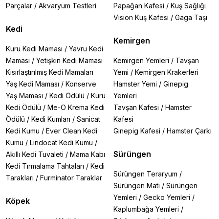
Parçalar
/
Akvaryum Testleri
Papağan Kafesi
/
Kuş Sağlığı
Vision Kuş Kafesi
/
Gaga Taşı
Kedi
Kemirgen
Kuru Kedi Maması
/
Yavru Kedi
Maması
/
Yetişkin Kedi Maması
Kemirgen Yemleri
/
Tavşan
Kısırlaştırılmış Kedi Mamaları
Yemi
/
Kemirgen Krakerleri
Yaş Kedi Maması
/
Konserve
Hamster Yemi
/
Ginepig
Yaş Maması
/
Kedi Ödülü
/
Kuru
Yemleri
Kedi Ödülü
/
Me-O Krema Kedi
Tavşan Kafesi
/
Hamster
Ödülü
/
Kedi Kumları
/
Sanicat
Kafesi
Kedi Kumu
/
Ever Clean Kedi
Ginepig Kafesi
/
Hamster Çarkı
Kumu
/
Lindocat Kedi Kumu
/
Sürüngen
Akıllı Kedi Tuvaleti
/
Mama Kabı
Kedi Tırmalama Tahtaları
/
Kedi
Sürüngen Teraryum
/
Tarakları
/
Furminator Taraklar
Sürüngen Matı
/
Sürüngen
Yemleri
/
Gecko Yemleri
/
Köpek
Kaplumbağa Yemleri
/