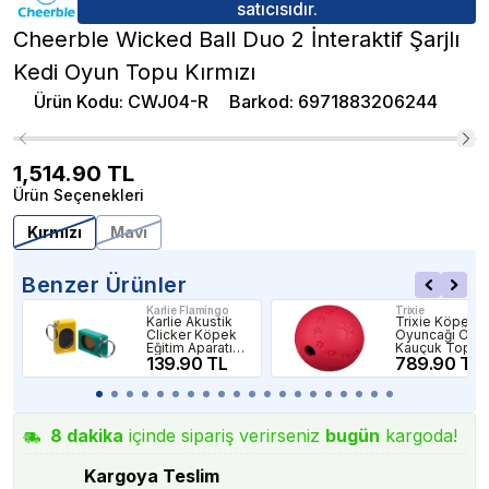
satıcısıdır.
Cheerble Wicked Ball Duo 2 İnteraktif Şarjlı
Kedi Oyun Topu Kırmızı
Ürün Kodu
:
CWJ04-R
Barkod
:
6971883206244
1,514.90
TL
Ürün Seçenekleri
Kırmızı
Mavi
Benzer Ürünler
Karlie Flamingo
Trixie
Karlie Akustik
Trixie Köpek
Clicker Köpek
Oyuncağı Ödül
Eğitim Aparatı
Kauçuk Top
5x3x1,5 Cm
139.90 TL
11cm
789.90 TL
8
dakika
içinde sipariş verirseniz
bugün
kargoda!
Kargoya Teslim