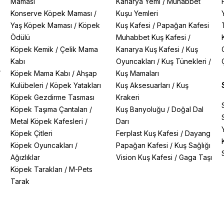
Maması
Kanarya Yemi
/
Muhabbet
Konserve Köpek Maması
/
Kuşu Yemleri
Yaş Köpek Maması
/
Köpek
Kuş Kafesi
/
Papağan Kafesi
Ödülü
Muhabbet Kuş Kafesi
/
Köpek Kemik
/
Çelik Mama
Kanarya Kuş Kafesi
/
Kuş
Kabı
Oyuncakları
/
Kuş Tünekleri
/
/
Köpek Mama Kabı
/
Ahşap
Kuş Mamaları
Kulübeleri
/
Köpek Yatakları
Kuş Aksesuarları
/
Kuş
Köpek Gezdirme Tasması
Krakeri
Köpek Taşıma Çantaları
/
Kuş Banyoluğu
/
Doğal Dal
Metal Köpek Kafesleri
/
Darı
Köpek Çitleri
Ferplast Kuş Kafesi
/
Dayang
Köpek Oyuncakları
/
Papağan Kafesi
/
Kuş Sağlığı
Ağızlıklar
Vision Kuş Kafesi
/
Gaga Taşı
Köpek Tarakları
/
M-Pets
Tarak