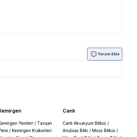
Yorum Ekle
Kemirgen
Canlı
Kemirgen Yemleri
/
Tavşan
Canlı Akvaryum Bitkisi
/
Yemi
/
Kemirgen Krakerleri
Anubias Bitki
/
Moss Bitkisi
/