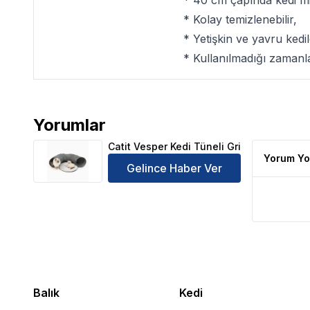
* 40 cm çapında kedi mind
* Kolay temizlenebilir,
* Yetişkin ve yavru kedi
* Kullanılmadığı zamanla
Yorumlar
Catit Vesper Kedi Tüneli Gri Ürün Yorumları
Catit Vesper Kedi Tüneli Gri
Yorum Yo
Gelince Haber Ver
Balık
Kedi