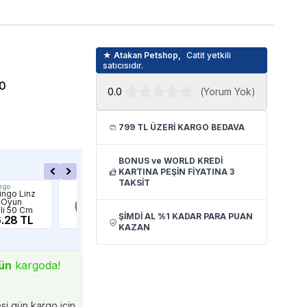
★ Atakan Petshop,
Catit yetkili
satıcısıdır.
0
0.0
(
Yorum Yok
)
799 TL ÜZERİ KARGO BEDAVA
BONUS ve WORLD KREDİ
KARTINA PEŞİN FİYATINA 3
TAKSİT
ngo
Flamingo
Paw
ingo Linz
Flamingo Linz
Paw
 Oyun
Kedi Tüneli
Oyu
li 50 Cm
90cm
90
ŞİMDİ AL %1 KADAR PARA PUAN
.28 TL
651.90 TL
72
KAZAN
ün
kargoda!
esi gün kargo için