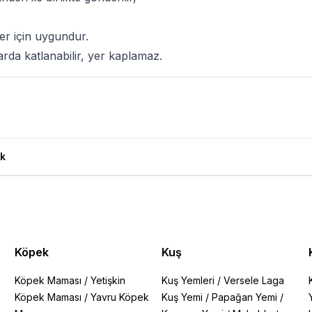
ler için uygundur.
rda katlanabilir, yer kaplamaz.
k
Köpek
Kuş
Köpek Maması
/
Yetişkin
Kuş Yemleri
/
Versele Laga
Köpek Maması
/
Yavru Köpek
Kuş Yemi
/
Papağan Yemi
/