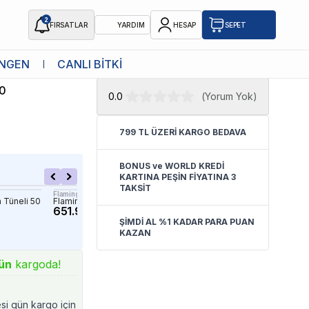
2
FIRSATLAR
YARDIM
HESAP
SEPET
★ Atakan Petshop,
Catit yetkili
NGEN
CANLI BİTKİ
satıcısıdır.
0
0.0
(
Yorum Yok
)
799 TL ÜZERİ KARGO BEDAVA
BONUS ve WORLD KREDİ
KARTINA PEŞİN FİYATINA 3
TAKSİT
Flamingo
Pawise
 Tüneli 50
Flamingo Linz Kedi Tüneli 90cm
Pawise Kedi Oyun Tüneli
651.90 TL
25cm
720.12 TL
ŞİMDİ AL %1 KADAR PARA PUAN
KAZAN
ün
kargoda!
esi gün kargo için