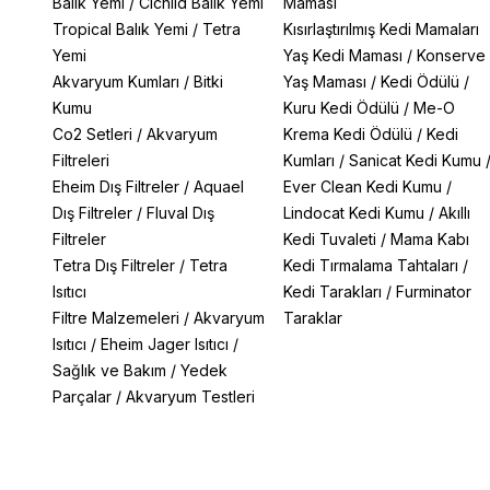
Balık Yemi
/
Cichlid Balık Yemi
Maması
Tropical Balık Yemi
/
Tetra
Kısırlaştırılmış Kedi Mamaları
Yemi
Yaş Kedi Maması
/
Konserve
Akvaryum Kumları
/
Bitki
Yaş Maması
/
Kedi Ödülü
/
Kumu
Kuru Kedi Ödülü
/
Me-O
Co2 Setleri
/
Akvaryum
Krema Kedi Ödülü
/
Kedi
Filtreleri
Kumları
/
Sanicat Kedi Kumu
Eheim Dış Filtreler
/
Aquael
Ever Clean Kedi Kumu
/
Dış Filtreler
/
Fluval Dış
Lindocat Kedi Kumu
/
Akıllı
Filtreler
Kedi Tuvaleti
/
Mama Kabı
Tetra Dış Filtreler
/
Tetra
Kedi Tırmalama Tahtaları
/
Isıtıcı
Kedi Tarakları
/
Furminator
Filtre Malzemeleri
/
Akvaryum
Taraklar
Isıtıcı
/
Eheim Jager Isıtıcı
/
Sağlık ve Bakım
/
Yedek
Parçalar
/
Akvaryum Testleri