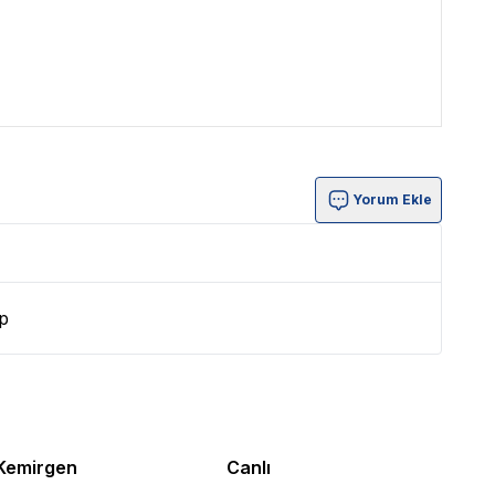
Yorum Ekle
p
Kemirgen
Canlı