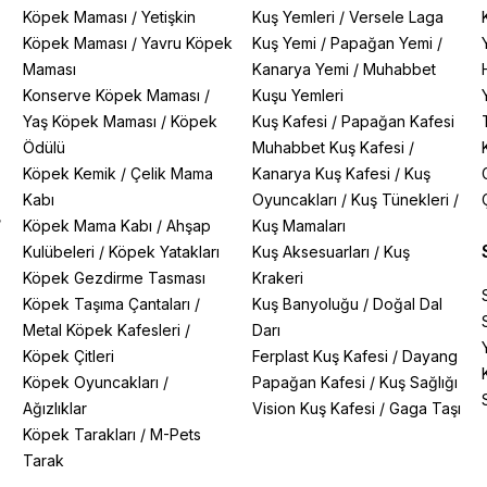
Köpek Maması
/
Yetişkin
Kuş Yemleri
/
Versele Laga
Köpek Maması
/
Yavru Köpek
Kuş Yemi
/
Papağan Yemi
/
Maması
Kanarya Yemi
/
Muhabbet
Konserve Köpek Maması
/
Kuşu Yemleri
Yaş Köpek Maması
/
Köpek
Kuş Kafesi
/
Papağan Kafesi
Ödülü
Muhabbet Kuş Kafesi
/
Köpek Kemik
/
Çelik Mama
Kanarya Kuş Kafesi
/
Kuş
Kabı
Oyuncakları
/
Kuş Tünekleri
/
/
Köpek Mama Kabı
/
Ahşap
Kuş Mamaları
Kulübeleri
/
Köpek Yatakları
Kuş Aksesuarları
/
Kuş
Köpek Gezdirme Tasması
Krakeri
Köpek Taşıma Çantaları
/
Kuş Banyoluğu
/
Doğal Dal
Metal Köpek Kafesleri
/
Darı
Köpek Çitleri
Ferplast Kuş Kafesi
/
Dayang
Köpek Oyuncakları
/
Papağan Kafesi
/
Kuş Sağlığı
Ağızlıklar
Vision Kuş Kafesi
/
Gaga Taşı
Köpek Tarakları
/
M-Pets
Tarak