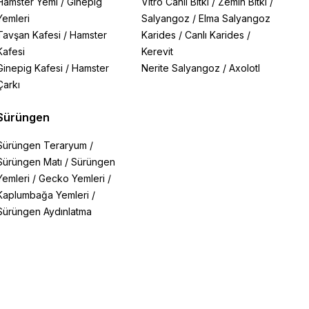
Hamster Yemi
/
Ginepig
Vitro Canlı Bitki
/
Zemin Bitki
/
Yemleri
Salyangoz
/
Elma Salyangoz
Tavşan Kafesi
/
Hamster
Karides
/
Canlı Karides
/
Kafesi
Kerevit
Ginepig Kafesi
/
Hamster
Nerite Salyangoz
/
Axolotl
Çarkı
Sürüngen
Sürüngen Teraryum
/
Sürüngen Matı
/
Sürüngen
Yemleri
/
Gecko Yemleri
/
Kaplumbağa Yemleri
/
Sürüngen Aydınlatma