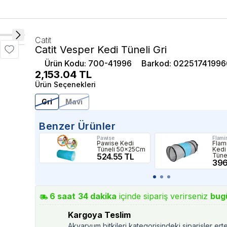
Catit
Catit Vesper Kedi Tüneli Gri
Ürün Kodu
:
700-41996
Barkod
:
02251741996
2,153.04
TL
Ürün Seçenekleri
Gri
Mavi
Benzer Ürünler
Pawise
Flami
Pawise Kedi
Flam
Tüneli 50x25Cm
Kedi
524.55 TL
Tüne
396
6
saat
34
dakika
içinde sipariş verirseniz
bug
Kargoya Teslim
Akvaryum bitkileri kategorisindeki siparişler ert