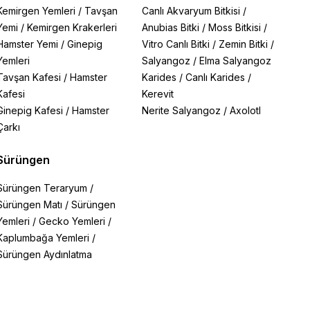
Kemirgen Yemleri
/
Tavşan
Canlı Akvaryum Bitkisi
/
Yemi
/
Kemirgen Krakerleri
Anubias Bitki
/
Moss Bitkisi
/
Hamster Yemi
/
Ginepig
Vitro Canlı Bitki
/
Zemin Bitki
/
Yemleri
Salyangoz
/
Elma Salyangoz
Tavşan Kafesi
/
Hamster
Karides
/
Canlı Karides
/
Kafesi
Kerevit
Ginepig Kafesi
/
Hamster
Nerite Salyangoz
/
Axolotl
Çarkı
Sürüngen
Sürüngen Teraryum
/
Sürüngen Matı
/
Sürüngen
Yemleri
/
Gecko Yemleri
/
Kaplumbağa Yemleri
/
Sürüngen Aydınlatma