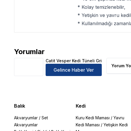
* Kolay temizlenebilir,
* Yetişkin ve yavru kedi
* Kullanılmadığı zamanla
Yorumlar
Catit Vesper Kedi Tüneli Gri Ürün Yorumları
Catit Vesper Kedi Tüneli Gri
Yorum Yo
Gelince Haber Ver
Balık
Kedi
Akvaryumlar
/
Set
Kuru Kedi Maması
/
Yavru
Akvaryumlar
Kedi Maması
/
Yetişkin Kedi