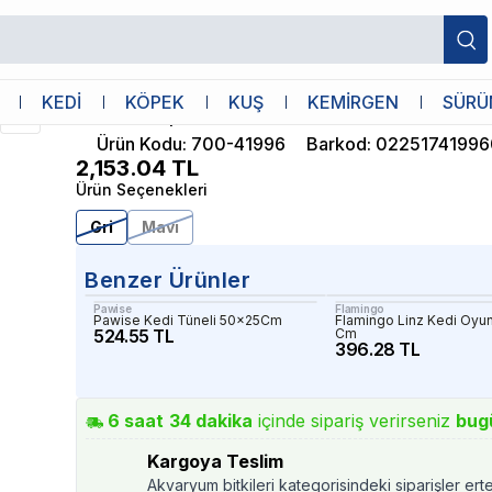
Catit
KEDİ
KÖPEK
KUŞ
KEMİRGEN
SÜRÜ
Catit Vesper Kedi Tüneli Gri
Ürün Kodu
:
700-41996
Barkod
:
02251741996
2,153.04
TL
Ürün Seçenekleri
Gri
Mavi
Benzer Ürünler
Pawise
Flamingo
Pawise Kedi Tüneli 50x25Cm
Flamingo Linz Kedi Oyun
524.55 TL
Cm
396.28 TL
6
saat
34
dakika
içinde sipariş verirseniz
bug
Kargoya Teslim
Akvaryum bitkileri kategorisindeki siparişler ert