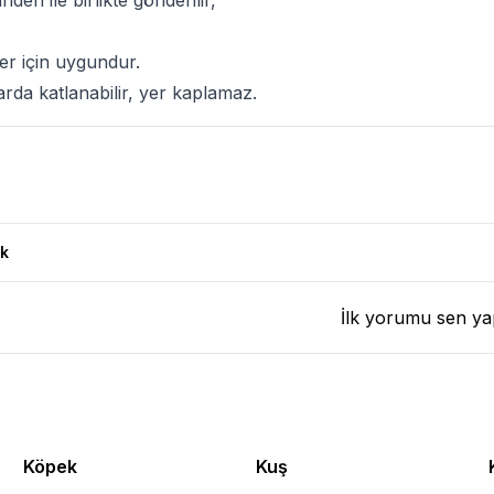
eri ile birlikte gönderilir,
ler için uygundur.
rda katlanabilir, yer kaplamaz.
k
İlk yorumu sen ya
Köpek
Kuş