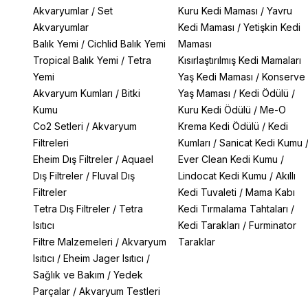
Akvaryumlar
/
Set
Kuru Kedi Maması
/
Yavru
Akvaryumlar
Kedi Maması
/
Yetişkin Kedi
Balık Yemi
/
Cichlid Balık Yemi
Maması
Tropical Balık Yemi
/
Tetra
Kısırlaştırılmış Kedi Mamaları
Yemi
Yaş Kedi Maması
/
Konserve
Akvaryum Kumları
/
Bitki
Yaş Maması
/
Kedi Ödülü
/
Kumu
Kuru Kedi Ödülü
/
Me-O
Co2 Setleri
/
Akvaryum
Krema Kedi Ödülü
/
Kedi
Filtreleri
Kumları
/
Sanicat Kedi Kumu
Eheim Dış Filtreler
/
Aquael
Ever Clean Kedi Kumu
/
Dış Filtreler
/
Fluval Dış
Lindocat Kedi Kumu
/
Akıllı
Filtreler
Kedi Tuvaleti
/
Mama Kabı
Tetra Dış Filtreler
/
Tetra
Kedi Tırmalama Tahtaları
/
Isıtıcı
Kedi Tarakları
/
Furminator
Filtre Malzemeleri
/
Akvaryum
Taraklar
Isıtıcı
/
Eheim Jager Isıtıcı
/
Sağlık ve Bakım
/
Yedek
Parçalar
/
Akvaryum Testleri