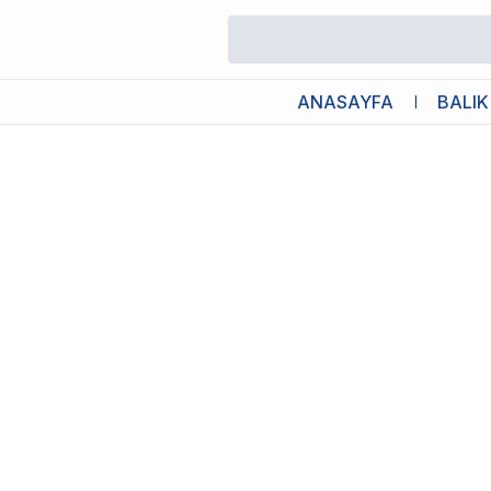
/
Kedi Tüneli
/
Catit Vesper Kedi Tüneli Gri
ANASAYFA
BALIK