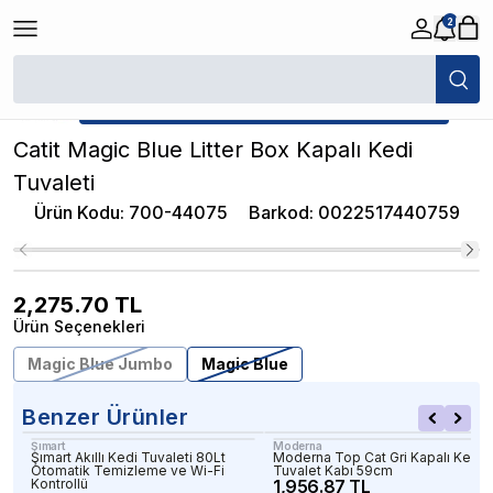
2
/
Kapalı Kedi Tuvaletleri
/
Catit Magic Blue Litter Box Kapalı Kedi Tuvalet
★ Atakan Petshop,
Catit yetkili satıcısıdır.
Catit Magic Blue Litter Box Kapalı Kedi
Tuvaleti
Ürün Kodu
:
700-44075
Barkod
:
0022517440759
2,275.70
TL
Ürün Seçenekleri
Magic Blue Jumbo
Magic Blue
Benzer Ürünler
Şımart
Moderna
Şımart Akıllı Kedi Tuvaleti 80Lt
Moderna Top Cat Gri Kapalı Kedi
Otomatik Temizleme ve Wi-Fi
Tuvalet Kabı 59cm
Kontrollü
1,956.87 TL