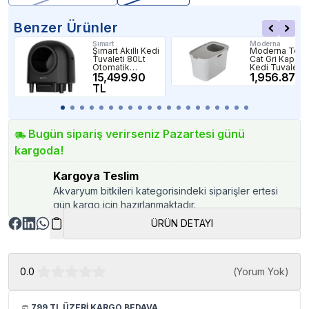
Benzer Ürünler
Şımart
Moderna
Şımart Akıllı Kedi
Moderna Top
Tuvaleti 80Lt
Cat Gri Kapalı
Otomatik
Kedi Tuvalet
Temizleme ve
15,499.90
Kabı 59cm
1,956.87 T
Wi-Fi Kontrollü
TL
Bugün sipariş verirseniz Pazartesi günü
kargoda!
Kargoya Teslim
Akvaryum bitkileri kategorisindeki siparişler ertesi
gün kargo için hazırlanmaktadır.
ÜRÜN DETAYI
0.0
(
Yorum Yok
)
799 TL ÜZERİ KARGO BEDAVA