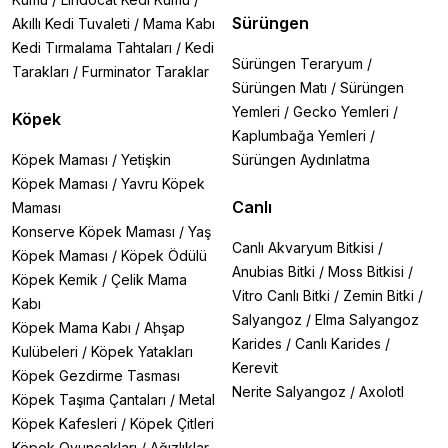
Sürüngen
Akıllı Kedi Tuvaleti
/
Mama Kabı
Kedi Tırmalama Tahtaları
/
Kedi
Sürüngen Teraryum
/
Tarakları
/
Furminator Taraklar
Sürüngen Matı
/
Sürüngen
Yemleri
/
Gecko Yemleri
/
Köpek
Kaplumbağa Yemleri
/
Köpek Maması
/
Yetişkin
Sürüngen Aydınlatma
Köpek Maması
/
Yavru Köpek
Canlı
Maması
Konserve Köpek Maması
/
Yaş
Canlı Akvaryum Bitkisi
/
Köpek Maması
/
Köpek Ödülü
Anubias Bitki
/
Moss Bitkisi
/
Köpek Kemik
/
Çelik Mama
Vitro Canlı Bitki
/
Zemin Bitki
/
Kabı
Salyangoz
/
Elma Salyangoz
Köpek Mama Kabı
/
Ahşap
Karides
/
Canlı Karides
/
Kulübeleri
/
Köpek Yatakları
Kerevit
Köpek Gezdirme Tasması
Nerite Salyangoz
/
Axolotl
Köpek Taşıma Çantaları
/
Metal
Köpek Kafesleri
/
Köpek Çitleri
Köpek Oyuncakları
/
Ağızlıklar