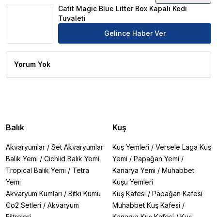
Catit Magic Blue Litter Box Kapalı Kedi
Tuvaleti
Gelince Haber Ver
Yorum Yok
Balık
Kuş
Akvaryumlar
/
Set Akvaryumlar
Kuş Yemleri
/
Versele Laga Kuş
Balık Yemi
/
Cichlid Balık Yemi
Yemi
/
Papağan Yemi
/
Tropical Balık Yemi
/
Tetra
Kanarya Yemi
/
Muhabbet
Yemi
Kuşu Yemleri
Akvaryum Kumları
/
Bitki Kumu
Kuş Kafesi
/
Papağan Kafesi
Co2 Setleri
/
Akvaryum
Muhabbet Kuş Kafesi
/
Filtreleri
Kanarya Kuş Kafesi
/
Kuş