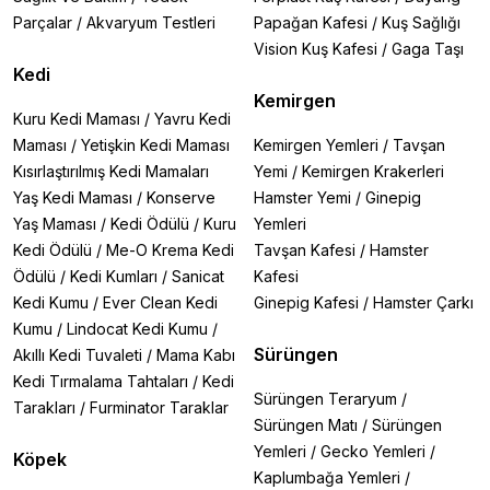
Parçalar
/
Akvaryum Testleri
Papağan Kafesi
/
Kuş Sağlığı
Vision Kuş Kafesi
/
Gaga Taşı
Kedi
Kemirgen
Kuru Kedi Maması
/
Yavru Kedi
Maması
/
Yetişkin Kedi Maması
Kemirgen Yemleri
/
Tavşan
Kısırlaştırılmış Kedi Mamaları
Yemi
/
Kemirgen Krakerleri
Yaş Kedi Maması
/
Konserve
Hamster Yemi
/
Ginepig
Yaş Maması
/
Kedi Ödülü
/
Kuru
Yemleri
Kedi Ödülü
/
Me-O Krema Kedi
Tavşan Kafesi
/
Hamster
Ödülü
/
Kedi Kumları
/
Sanicat
Kafesi
Kedi Kumu
/
Ever Clean Kedi
Ginepig Kafesi
/
Hamster Çarkı
Kumu
/
Lindocat Kedi Kumu
/
Sürüngen
Akıllı Kedi Tuvaleti
/
Mama Kabı
Kedi Tırmalama Tahtaları
/
Kedi
Sürüngen Teraryum
/
Tarakları
/
Furminator Taraklar
Sürüngen Matı
/
Sürüngen
Yemleri
/
Gecko Yemleri
/
Köpek
Kaplumbağa Yemleri
/