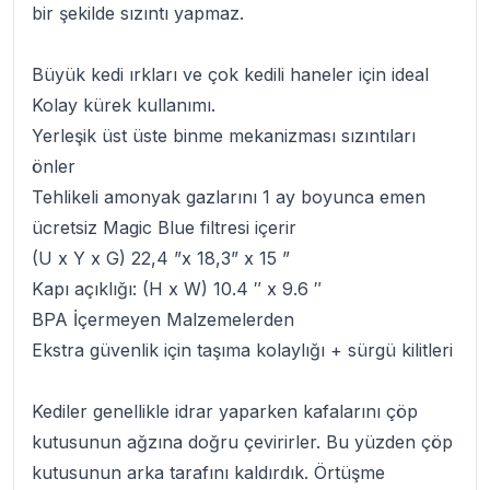
bir şekilde sızıntı yapmaz.
Büyük kedi ırkları ve çok kedili haneler için ideal
Kolay kürek kullanımı.
Yerleşik üst üste binme mekanizması sızıntıları
önler
Tehlikeli amonyak gazlarını 1 ay boyunca emen
ücretsiz Magic Blue filtresi içerir
(U x Y x G) 22,4 ”x 18,3” x 15 ”
Kapı açıklığı: (H x W) 10.4 ″ x 9.6 ″
BPA İçermeyen Malzemelerden
Ekstra güvenlik için taşıma kolaylığı + sürgü kilitleri
Kediler genellikle idrar yaparken kafalarını çöp
kutusunun ağzına doğru çevirirler. Bu yüzden çöp
kutusunun arka tarafını kaldırdık. Örtüşme