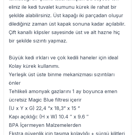
eliniz ile kedi tuvalet kumunu kürek ile rahat bir
şekilde alabilirsiniz. Üst kapağı iki parçadan oluşur
dilediğiniz zaman üst kapak sonuna kadar açılabilir.
Çift kanallı klipsler sayesinde üst ve alt hazne hiç
bir şekilde sızıntı yapmaz.
Büyük kedi ırkları ve çok kedili haneler için ideal
Kolay kürek kullanımı.
Yerleşik üst üste binme mekanizması sızıntıları
önler
Tehlikeli amonyak gazlarını 1 ay boyunca emen
ücretsiz Magic Blue filtresi içerir
(U x Y x G) 22,4 ”x 18,3” x 15 ”
Kapı açıklığı: (H x W) 10.4 ″ x 9.6 ″
BPA İçermeyen Malzemelerden
Ekstra güvenlik için taşıma kolaylığı + sürgü kilitleri