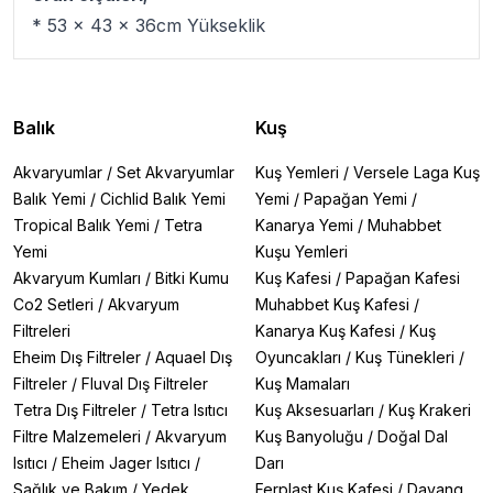
* 53 x 43 x 36cm Yükseklik
Balık
Kuş
Akvaryumlar
/
Set Akvaryumlar
Kuş Yemleri
/
Versele Laga Kuş
Balık Yemi
/
Cichlid Balık Yemi
Yemi
/
Papağan Yemi
/
Tropical Balık Yemi
/
Tetra
Kanarya Yemi
/
Muhabbet
Yemi
Kuşu Yemleri
Akvaryum Kumları
/
Bitki Kumu
Kuş Kafesi
/
Papağan Kafesi
Co2 Setleri
/
Akvaryum
Muhabbet Kuş Kafesi
/
Filtreleri
Kanarya Kuş Kafesi
/
Kuş
Eheim Dış Filtreler
/
Aquael Dış
Oyuncakları
/
Kuş Tünekleri
/
Filtreler
/
Fluval Dış Filtreler
Kuş Mamaları
Tetra Dış Filtreler
/
Tetra Isıtıcı
Kuş Aksesuarları
/
Kuş Krakeri
Filtre Malzemeleri
/
Akvaryum
Kuş Banyoluğu
/
Doğal Dal
Isıtıcı
/
Eheim Jager Isıtıcı
/
Darı
Sağlık ve Bakım
/
Yedek
Ferplast Kuş Kafesi
/
Dayang