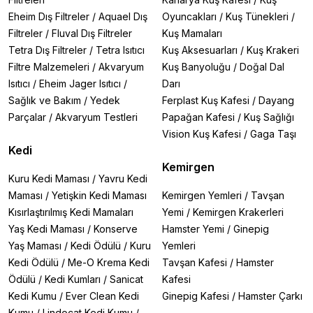
Eheim Dış Filtreler
/
Aquael Dış
Oyuncakları
/
Kuş Tünekleri
/
Filtreler
/
Fluval Dış Filtreler
Kuş Mamaları
Tetra Dış Filtreler
/
Tetra Isıtıcı
Kuş Aksesuarları
/
Kuş Krakeri
Filtre Malzemeleri
/
Akvaryum
Kuş Banyoluğu
/
Doğal Dal
Isıtıcı
/
Eheim Jager Isıtıcı
/
Darı
Sağlık ve Bakım
/
Yedek
Ferplast Kuş Kafesi
/
Dayang
Parçalar
/
Akvaryum Testleri
Papağan Kafesi
/
Kuş Sağlığı
Vision Kuş Kafesi
/
Gaga Taşı
Kedi
Kemirgen
Kuru Kedi Maması
/
Yavru Kedi
Maması
/
Yetişkin Kedi Maması
Kemirgen Yemleri
/
Tavşan
Kısırlaştırılmış Kedi Mamaları
Yemi
/
Kemirgen Krakerleri
Yaş Kedi Maması
/
Konserve
Hamster Yemi
/
Ginepig
Yaş Maması
/
Kedi Ödülü
/
Kuru
Yemleri
Kedi Ödülü
/
Me-O Krema Kedi
Tavşan Kafesi
/
Hamster
Ödülü
/
Kedi Kumları
/
Sanicat
Kafesi
Kedi Kumu
/
Ever Clean Kedi
Ginepig Kafesi
/
Hamster Çarkı
Kumu
/
Lindocat Kedi Kumu
/