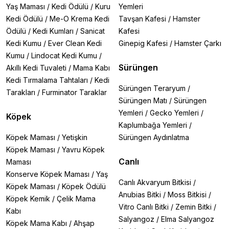
Yaş Maması
/
Kedi Ödülü
/
Kuru
Yemleri
Kedi Ödülü
/
Me-O Krema Kedi
Tavşan Kafesi
/
Hamster
Ödülü
/
Kedi Kumları
/
Sanicat
Kafesi
Kedi Kumu
/
Ever Clean Kedi
Ginepig Kafesi
/
Hamster Çarkı
Kumu
/
Lindocat Kedi Kumu
/
Sürüngen
Akıllı Kedi Tuvaleti
/
Mama Kabı
Kedi Tırmalama Tahtaları
/
Kedi
Sürüngen Teraryum
/
Tarakları
/
Furminator Taraklar
Sürüngen Matı
/
Sürüngen
Yemleri
/
Gecko Yemleri
/
Köpek
Kaplumbağa Yemleri
/
Köpek Maması
/
Yetişkin
Sürüngen Aydınlatma
Köpek Maması
/
Yavru Köpek
Canlı
Maması
Konserve Köpek Maması
/
Yaş
Canlı Akvaryum Bitkisi
/
Köpek Maması
/
Köpek Ödülü
Anubias Bitki
/
Moss Bitkisi
/
Köpek Kemik
/
Çelik Mama
Vitro Canlı Bitki
/
Zemin Bitki
/
Kabı
Salyangoz
/
Elma Salyangoz
Köpek Mama Kabı
/
Ahşap