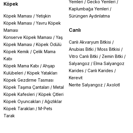
Yemleri
/
Gecko Yemleri
/
Köpek
Kaplumbağa Yemleri
/
Köpek Maması
/
Yetişkin
Sürüngen Aydınlatma
Köpek Maması
/
Yavru Köpek
Canlı
Maması
Konserve Köpek Maması
/
Yaş
Canlı Akvaryum Bitkisi
/
Köpek Maması
/
Köpek Ödülü
Anubias Bitki
/
Moss Bitkisi
/
Köpek Kemik
/
Çelik Mama
Vitro Canlı Bitki
/
Zemin Bitki
/
Kabı
Salyangoz
/
Elma Salyangoz
Köpek Mama Kabı
/
Ahşap
Karides
/
Canlı Karides
/
Kulübeleri
/
Köpek Yatakları
Kerevit
Köpek Gezdirme Tasması
Nerite Salyangoz
/
Axolotl
Köpek Taşıma Çantaları
/
Metal
Köpek Kafesleri
/
Köpek Çitleri
Köpek Oyuncakları
/
Ağızlıklar
Köpek Tarakları
/
M-Pets
Tarak