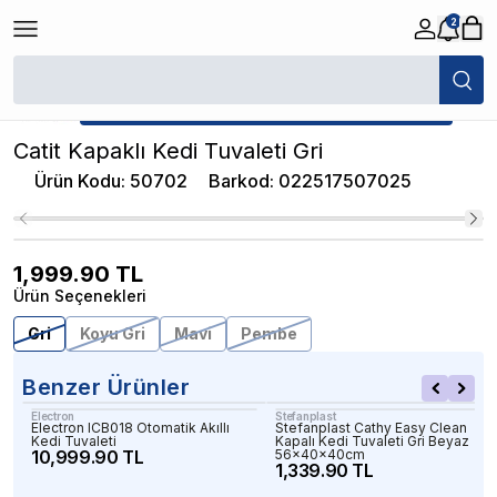
2
/
Kapalı Kedi Tuvaletleri
/
Catit Kapaklı Kedi Tuvaleti Gri
★ Atakan Petshop,
Catit yetkili satıcısıdır.
Catit Kapaklı Kedi Tuvaleti Gri
Ürün Kodu
:
50702
Barkod
:
022517507025
1,999.90
TL
Ürün Seçenekleri
Gri
Koyu Gri
Mavi
Pembe
Benzer Ürünler
Electron
Stefanplast
Electron ICB018 Otomatik Akıllı
Stefanplast Cathy Easy Clean
Kedi Tuvaleti
Kapalı Kedi Tuvaleti Gri Beyaz
10,999.90 TL
56x40x40cm
1,339.90 TL