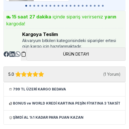
15
saat
27
dakika
içinde sipariş verirseniz
yarın
kargoda!
Kargoya Teslim
Akvaryum bitkileri kategorisindeki siparişler ertesi
gün kargo için hazırlanmaktadır.
ÜRÜN DETAYI
5.0
(
1 Yorum
)
799 TL ÜZERİ KARGO BEDAVA
BONUS ve WORLD KREDİ KARTINA PEŞİN FİYATINA 3 TAKSİT
ŞİMDİ AL %1 KADAR PARA PUAN KAZAN