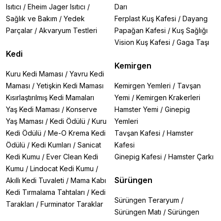
Isıtıcı
/
Eheim Jager Isıtıcı
/
Darı
Sağlık ve Bakım
/
Yedek
Ferplast Kuş Kafesi
/
Dayang
Parçalar
/
Akvaryum Testleri
Papağan Kafesi
/
Kuş Sağlığı
Vision Kuş Kafesi
/
Gaga Taşı
Kedi
Kemirgen
Kuru Kedi Maması
/
Yavru Kedi
Maması
/
Yetişkin Kedi Maması
Kemirgen Yemleri
/
Tavşan
Kısırlaştırılmış Kedi Mamaları
Yemi
/
Kemirgen Krakerleri
Yaş Kedi Maması
/
Konserve
Hamster Yemi
/
Ginepig
Yaş Maması
/
Kedi Ödülü
/
Kuru
Yemleri
Kedi Ödülü
/
Me-O Krema Kedi
Tavşan Kafesi
/
Hamster
Ödülü
/
Kedi Kumları
/
Sanicat
Kafesi
Kedi Kumu
/
Ever Clean Kedi
Ginepig Kafesi
/
Hamster Çarkı
Kumu
/
Lindocat Kedi Kumu
/
Sürüngen
Akıllı Kedi Tuvaleti
/
Mama Kabı
Kedi Tırmalama Tahtaları
/
Kedi
Sürüngen Teraryum
/
Tarakları
/
Furminator Taraklar
Sürüngen Matı
/
Sürüngen