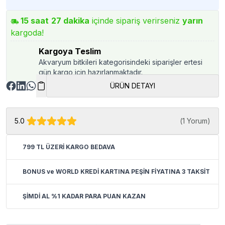
15
saat
27
dakika
içinde sipariş verirseniz
yarın
kargoda!
Kargoya Teslim
Akvaryum bitkileri kategorisindeki siparişler ertesi
gün kargo için hazırlanmaktadır.
ÜRÜN DETAYI
5.0
(
1 Yorum
)
799 TL ÜZERİ KARGO BEDAVA
BONUS ve WORLD KREDİ KARTINA PEŞİN FİYATINA 3 TAKSİT
ŞİMDİ AL %1 KADAR PARA PUAN KAZAN