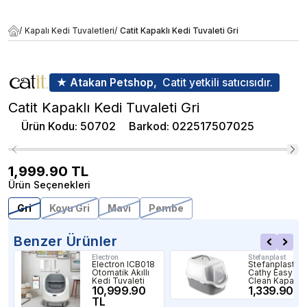
/
Kapalı Kedi Tuvaletleri
/
Catit Kapaklı Kedi Tuvaleti Gri
★ Atakan Petshop,
Catit yetkili satıcısıdır.
Catit Kapaklı Kedi Tuvaleti Gri
Ürün Kodu
:
50702
Barkod
:
022517507025
1,999.90
TL
Ürün Seçenekleri
Gri
Koyu Gri
Mavi
Pembe
Benzer Ürünler
Electron
Stefanplast
Electron ICB018
Stefanplast
Otomatik Akıllı
Cathy Easy
Kedi Tuvaleti
Clean Kapalı
10,999.90
Kedi Tuvaleti G
1,339.90 T
Beyaz
TL
56x40x40cm