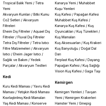
Tropical Balık Yemi
/
Tetra
Kanarya Yemi
/
Muhabbet
Yemi
Kuşu Yemleri
Akvaryum Kumları
/
Bitki Kumu
Kuş Kafesi
/
Papağan Kafesi
Co2 Setleri
/
Akvaryum
Muhabbet Kuş Kafesi
/
Filtreleri
Kanarya Kuş Kafesi
/
Kuş
Eheim Dış Filtreler
/
Aquael Dış
Oyuncakları
/
Kuş Tünekleri
/
Filtreler
/
Fluval Dış Filtreler
Kuş Mamaları
Tetra Dış Filtreler
/
Tetra Isıtıcı
Kuş Aksesuarları
/
Kuş Krakeri
Filtre Malzemeleri
/
Akvaryum
Kuş Banyoluğu
/
Doğal Dal
Isıtıcı
/
Eheim Jager Isıtıcı
/
Darı
Sağlık ve Bakım
/
Yedek
Ferplast Kuş Kafesi
/
Dayang
Parçalar
/
Akvaryum Testleri
Papağan Kafesi
/
Kuş Sağlığı
Vision Kuş Kafesi
/
Gaga Taşı
Kedi
Kemirgen
Kuru Kedi Maması
/
Yavru Kedi
Maması
/
Yetişkin Kedi Maması
Kemirgen Yemleri
/
Tavşan
Kısırlaştırılmış Kedi Mamaları
Yemi
/
Kemirgen Krakerleri
Yaş Kedi Maması
/
Konserve
Hamster Yemi
/
Ginepig