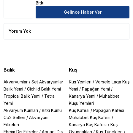
Bitki
Gelince Haber Ver
Yorum Yok
Balık
Kuş
Akvaryumlar
/
Set Akvaryumlar
Kuş Yemleri
/
Versele Laga Kuş
Balık Yemi
/
Cichlid Balık Yemi
Yemi
/
Papağan Yemi
/
Tropical Balık Yemi
/
Tetra
Kanarya Yemi
/
Muhabbet
Yemi
Kuşu Yemleri
Akvaryum Kumları
/
Bitki Kumu
Kuş Kafesi
/
Papağan Kafesi
Co2 Setleri
/
Akvaryum
Muhabbet Kuş Kafesi
/
Filtreleri
Kanarya Kuş Kafesi
/
Kuş
Eheim Dış Filtreler
/
Aquael Dış
Oyuncakları
/
Kuş Tünekleri
/