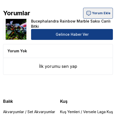
Yorumlar
Yorum Ekle
Bucephalandra Rainbow Marble Saksı Canlı Bitki Ürün Y
Bucephalandra Rainbow Marble Saksı Canlı
Bitki
Gelince Haber Ver
Yorum Yok
İlk yorumu sen yap
Balık
Kuş
Akvaryumlar
/
Set Akvaryumlar
Kuş Yemleri
/
Versele Laga Kuş