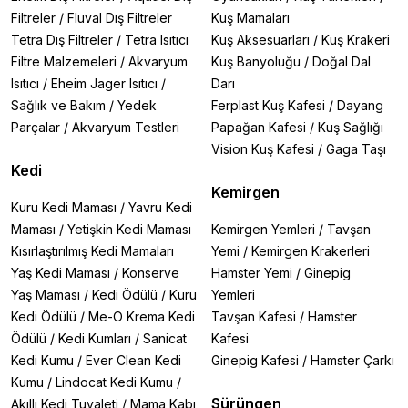
Filtreler
/
Fluval Dış Filtreler
Kuş Mamaları
Tetra Dış Filtreler
/
Tetra Isıtıcı
Kuş Aksesuarları
/
Kuş Krakeri
Filtre Malzemeleri
/
Akvaryum
Kuş Banyoluğu
/
Doğal Dal
Isıtıcı
/
Eheim Jager Isıtıcı
/
Darı
Sağlık ve Bakım
/
Yedek
Ferplast Kuş Kafesi
/
Dayang
Parçalar
/
Akvaryum Testleri
Papağan Kafesi
/
Kuş Sağlığı
Vision Kuş Kafesi
/
Gaga Taşı
Kedi
Kemirgen
Kuru Kedi Maması
/
Yavru Kedi
Maması
/
Yetişkin Kedi Maması
Kemirgen Yemleri
/
Tavşan
Kısırlaştırılmış Kedi Mamaları
Yemi
/
Kemirgen Krakerleri
Yaş Kedi Maması
/
Konserve
Hamster Yemi
/
Ginepig
Yaş Maması
/
Kedi Ödülü
/
Kuru
Yemleri
Kedi Ödülü
/
Me-O Krema Kedi
Tavşan Kafesi
/
Hamster
Ödülü
/
Kedi Kumları
/
Sanicat
Kafesi
Kedi Kumu
/
Ever Clean Kedi
Ginepig Kafesi
/
Hamster Çarkı
Kumu
/
Lindocat Kedi Kumu
/
Sürüngen
Akıllı Kedi Tuvaleti
/
Mama Kabı