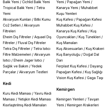
Balık Yemi
/
Cichlid Balık Yemi
Yemi
/
Papağan Yemi
/
Tropical Balık Yemi
/
Tetra
Kanarya Yemi
/
Muhabbet
Yemi
Kuşu Yemleri
Akvaryum Kumları
/
Bitki Kumu
Kuş Kafesi
/
Papağan Kafesi
Co2 Setleri
/
Akvaryum
Muhabbet Kuş Kafesi
/
Filtreleri
Kanarya Kuş Kafesi
/
Kuş
Eheim Dış Filtreler
/
Aquael Dış
Oyuncakları
/
Kuş Tünekleri
/
Filtreler
/
Fluval Dış Filtreler
Kuş Mamaları
Tetra Dış Filtreler
/
Tetra Isıtıcı
Kuş Aksesuarları
/
Kuş Krakeri
Filtre Malzemeleri
/
Akvaryum
Kuş Banyoluğu
/
Doğal Dal
Isıtıcı
/
Eheim Jager Isıtıcı
/
Darı
Sağlık ve Bakım
/
Yedek
Ferplast Kuş Kafesi
/
Dayang
Parçalar
/
Akvaryum Testleri
Papağan Kafesi
/
Kuş Sağlığı
Vision Kuş Kafesi
/
Gaga Taşı
Kedi
Kemirgen
Kuru Kedi Maması
/
Yavru Kedi
Maması
/
Yetişkin Kedi Maması
Kemirgen Yemleri
/
Tavşan
Kısırlaştırılmış Kedi Mamaları
Yemi
/
Kemirgen Krakerleri