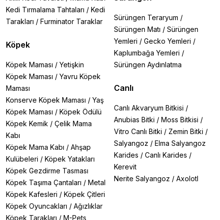
Kedi Tırmalama Tahtaları
/
Kedi
Sürüngen Teraryum
/
Tarakları
/
Furminator Taraklar
Sürüngen Matı
/
Sürüngen
Yemleri
/
Gecko Yemleri
/
Köpek
Kaplumbağa Yemleri
/
Köpek Maması
/
Yetişkin
Sürüngen Aydınlatma
Köpek Maması
/
Yavru Köpek
Canlı
Maması
Konserve Köpek Maması
/
Yaş
Canlı Akvaryum Bitkisi
/
Köpek Maması
/
Köpek Ödülü
Anubias Bitki
/
Moss Bitkisi
/
Köpek Kemik
/
Çelik Mama
Vitro Canlı Bitki
/
Zemin Bitki
/
Kabı
Salyangoz
/
Elma Salyangoz
Köpek Mama Kabı
/
Ahşap
Karides
/
Canlı Karides
/
Kulübeleri
/
Köpek Yatakları
Kerevit
Köpek Gezdirme Tasması
Nerite Salyangoz
/
Axolotl
Köpek Taşıma Çantaları
/
Metal
Köpek Kafesleri
/
Köpek Çitleri
Köpek Oyuncakları
/
Ağızlıklar
Köpek Tarakları
/
M-Pets