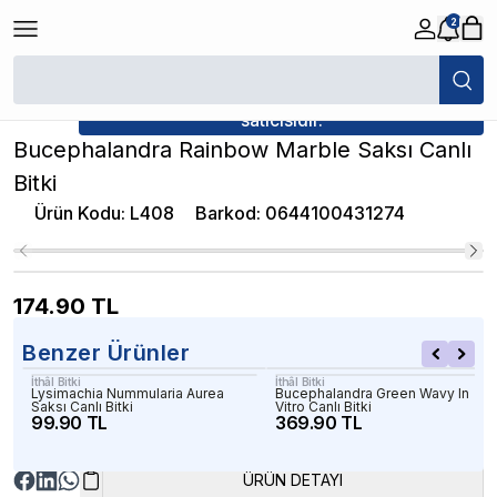
2
/
Canlı Bitkiler
/
Bucephalandra Rainbow Marble Saksı Canlı Bitki
★ Atakan Petshop,
İthâl Bitki yetkili
satıcısıdır.
Bucephalandra Rainbow Marble Saksı Canlı
Bitki
Ürün Kodu
:
L408
Barkod
:
0644100431274
174.90
TL
Benzer Ürünler
İthâl Bitki
İthâl Bitki
Lysimachia Nummularia Aurea
Bucephalandra Green Wavy In
Saksı Canlı Bitki
Vitro Canlı Bitki
99.90 TL
369.90 TL
ÜRÜN DETAYI