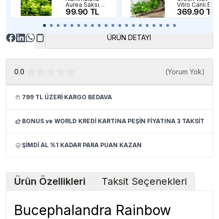
Aurea Saksı
Vitro Canlı Bitk
Canlı Bitki
99.90 TL
369.90 TL
ÜRÜN DETAYI
0.0
(
Yorum Yok
)
799 TL ÜZERİ KARGO BEDAVA
BONUS ve WORLD KREDİ KARTINA PEŞİN FİYATINA 3 TAKSİT
ŞİMDİ AL %1 KADAR PARA PUAN KAZAN
Ürün Özellikleri
Taksit Seçenekleri
Bucephalandra Rainbow