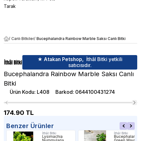
Tarak
/
Canlı Bitkiler
/
Bucephalandra Rainbow Marble Saksı Canlı Bitki
★ Atakan Petshop,
İthâl Bitki yetkili
satıcısıdır.
Bucephalandra Rainbow Marble Saksı Canlı
Bitki
Ürün Kodu
:
L408
Barkod
:
0644100431274
174.90
TL
Benzer Ürünler
İthâl Bitki
İthâl Bitki
Lysimachia
Bucephalandr
Nummularia
Green Wavy In