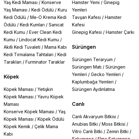
Yaş Kedi Maması
/
Konserve
Hamster Yemi
/
Ginepig
Yaş Maması
/
Kedi Ödülü
/
Kuru
Yemleri
Kedi Ödülü
/
Me-O Krema Kedi
Tavşan Kafesi
/
Hamster
Ödülü
/
Kedi Kumları
/
Sanicat
Kafesi
Kedi Kumu
/
Ever Clean Kedi
Ginepig Kafesi
/
Hamster Çarkı
Kumu
/
Lindocat Kedi Kumu
/
Sürüngen
Akıllı Kedi Tuvaleti
/
Mama Kabı
Kedi Tırmalama Tahtaları
/
Kedi
Sürüngen Teraryum
/
Tarakları
/
Furminator Taraklar
Sürüngen Matı
/
Sürüngen
Yemleri
/
Gecko Yemleri
/
Köpek
Kaplumbağa Yemleri
/
Köpek Maması
/
Yetişkin
Sürüngen Aydınlatma
Köpek Maması
/
Yavru Köpek
Canlı
Maması
Konserve Köpek Maması
/
Yaş
Canlı Akvaryum Bitkisi
/
Köpek Maması
/
Köpek Ödülü
Anubias Bitki
/
Moss Bitkisi
/
Köpek Kemik
/
Çelik Mama
Vitro Canlı Bitki
/
Zemin Bitki
/
Kabı
Salyangoz
/
Elma Salyangoz