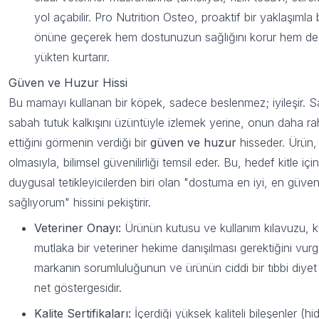
yol açabilir. Pro Nutrition Osteo, proaktif bir yaklaşımla
önüne geçerek hem dostunuzun sağlığını korur hem de 
yükten kurtarır.
Güven ve Huzur Hissi
Bu mamayı kullanan bir köpek, sadece beslenmez; iyileşir. Sah
sabah tutuk kalkışını üzüntüyle izlemek yerine, onun daha ra
ettiğini görmenin verdiği bir
güven ve huzur
hisseder. Ürün, 
olmasıyla, bilimsel güvenilirliği temsil eder. Bu, hedef kitle iç
duygusal tetikleyicilerden biri olan "dostuma en iyi, en güveni
sağlıyorum" hissini pekiştirir.
Veteriner Onayı:
Ürünün kutusu ve kullanım kılavuzu, k
mutlaka bir veteriner hekime danışılması gerektiğini vurg
100 TL indirim
markanın sorumluluğunun ve ürünün ciddi bir tıbbi diye
net göstergesidir.
kazan!
Kalite Sertifikaları:
İçerdiği yüksek kaliteli bileşenler (hid