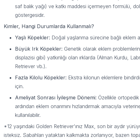
saf balık yağı) ve katkı maddesi içermeyen formülü, dolayl
Mail bültenimize şimdi katılın,
göstergesidir.
anında 100 TL indirim fırsatından
yararlanın!
Kimler, Hangi Durumlarda Kullanmalı?
Yaşlı Köpekler:
Doğal yaşlanma sürecine bağlı eklem a
Büyük Irk Köpekler:
Genetik olarak eklem problemlerin
Kullanım Koşullarını kabul ediyorum
displazisi gibi) yatkınlığı olan ırklarda (Alman Kurdu, La
Kayıt Ol
Retriever vb.).
E-posta adresinizi girerek pazarlama ve tanıtım ile ilgili iletişim almayı kabul
edersiniz ve Gizlilik Politikamızı okuduğunuzu ve kabul ettiğinizi onaylarsınız.
Fazla Kilolu Köpekler:
Ekstra kilonun eklemlere bindirdi
için.
Ameliyat Sonrası İyileşme Dönemi:
Özellikle ortopedik
ardından eklem onarımını hızlandırmak amacıyla veterin
kullanılabilir.
*12 yaşındaki Golden Retriever'ınız Max, son bir aydır yürü
isteksiz. Sabahları yataktan kalkmakta zorlanıyor, bazen topal