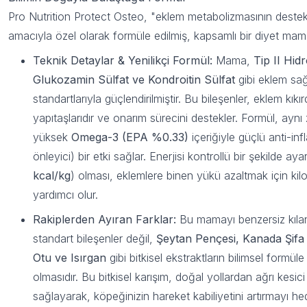
Pro Nutrition Protect Osteo, "eklem metabolizmasının deste
amacıyla özel olarak formüle edilmiş, kapsamlı bir diyet mama
Teknik Detaylar & Yenilikçi Formül:
Mama,
Tip II Hidr
Glukozamin Sülfat ve Kondroitin Sülfat
gibi eklem sağl
standartlarıyla güçlendirilmiştir. Bu bileşenler, eklem kıkı
yapıtaşlarıdır ve onarım sürecini destekler. Formül, ayn
yüksek
Omega-3 (EPA %0.33)
içeriğiyle güçlü anti-inf
önleyici) bir etki sağlar. Enerjisi kontrollü bir şekilde aya
kcal/kg
) olması, eklemlere binen yükü azaltmak için kil
yardımcı olur.
Rakiplerden Ayıran Farklar:
Bu mamayı benzersiz kıla
standart bileşenler değil,
Şeytan Pençesi, Kanada Şifa 
Otu ve Isırgan
gibi bitkisel ekstraktların bilimsel formül
olmasıdır. Bu bitkisel karışım, doğal yollardan ağrı kesici 
sağlayarak, köpeğinizin hareket kabiliyetini artırmayı hed