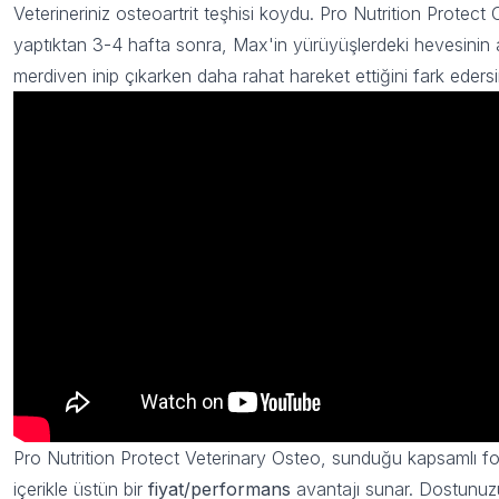
Veterineriniz osteoartrit teşhisi koydu. Pro Nutrition Protect
yaptıktan 3-4 hafta sonra, Max'in yürüyüşlerdeki hevesinin ar
merdiven inip çıkarken daha rahat hareket ettiğini fark edersi
Pro Nutrition Protect Veterinary Osteo, sunduğu kapsamlı for
içerikle üstün bir
fiyat/performans
avantajı sunar. Dostunuz