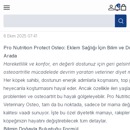
2
Köpeklerde Eklem Ağrısına Son: Hızlı
ve Etkili Tedavi Yöntemi Keşfedin
6 Ekim 2025 07:41
Pro Nutrition Protect Osteo: Eklem Sağlığı İçin Bilim ve 
Arada
Hareketlilik ve konfor, en değerli dostunuz için geri gelsin!
osteoartritle mücadelede devrim yaratan veteriner diyet
Her köpek sahibi, dostunun enerjik adımlarla koşmasını, top
heyecanla koşturmasını hayal eder. Ancak özellikle ileri yaşl
problemleri ve osteoartrit bu hayali gölgeleyebilir. Pro Nutrit
Veterinary Osteo, tam da bu noktada, sadece bir mama deği
kalitesi vaadi sunuyor. İşte bu özel diyetetik mamayı, rakiple
köpeğinizin hayatını değiştirebilecek tüm detaylar.
Bilimin Doğayla Buluştuğu Formül