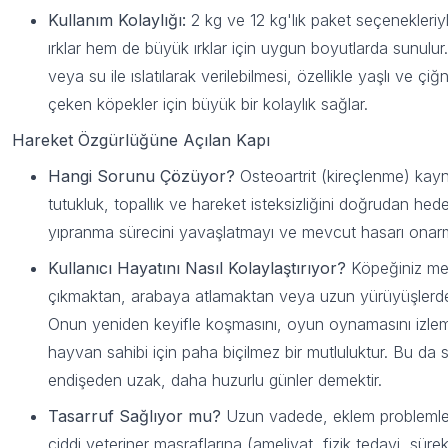
Kullanım Kolaylığı:
2 kg ve 12 kg'lık paket seçenekleri
ırklar hem de büyük ırklar için uygun boyutlarda sunulur
veya su ile ıslatılarak verilebilmesi, özellikle yaşlı ve 
çeken köpekler için büyük bir kolaylık sağlar.
Hareket Özgürlüğüne Açılan Kapı
Hangi Sorunu Çözüyor?
Osteoartrit (kireçlenme) kayna
tutukluk, topallık ve hareket isteksizliğini doğrudan hede
yıpranma sürecini yavaşlatmayı ve mevcut hasarı onar
Kullanıcı Hayatını Nasıl Kolaylaştırıyor?
Köpeğiniz me
çıkmaktan, arabaya atlamaktan veya uzun yürüyüşlerd
Onun yeniden keyifle koşmasını, oyun oynamasını izleme
hayvan sahibi için paha biçilmez bir mutluluktur. Bu da si
endişeden uzak, daha huzurlu günler demektir.
Tasarruf Sağlıyor mu?
Uzun vadede, eklem problemleri
ciddi veteriner masraflarına (ameliyat, fizik tedavi, sürekl