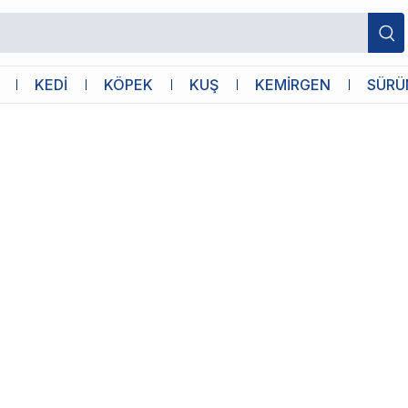
uz İçin Konfor ve Özgürlüğün Anahtarı
KEDİ
KÖPEK
KUŞ
KEMİRGEN
SÜRÜ