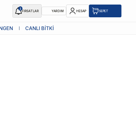
2
FIRSATLAR
YARDIM
HESAP
SEPET
NGEN
CANLI BİTKİ