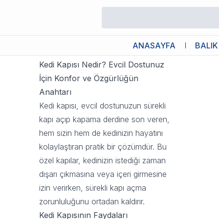
Kedi Kapısı Nedir? Evcil Dostun
20 Ekim 2025 07:19
ANASAYFA
BALIK
Kedi Kapısı Nedir? Evcil Dostunuz
İçin Konfor ve Özgürlüğün
Anahtarı
Kedi kapısı, evcil dostunuzun sürekli
kapı açıp kapama derdine son veren,
hem sizin hem de kedinizin hayatını
kolaylaştıran pratik bir çözümdür. Bu
özel kapılar, kedinizin istediği zaman
dışarı çıkmasına veya içeri girmesine
izin verirken, sürekli kapı açma
zorunluluğunu ortadan kaldırır.
Kedi Kapısının Faydaları