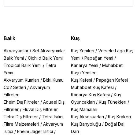
Balık
Kuş
Akvaryumlar
/
Set Akvaryumlar
Kuş Yemleri
/
Versele Laga Kuş
Balık Yemi
/
Cichlid Balık Yemi
Yemi
/
Papağan Yemi
/
Tropical Balık Yemi
/
Tetra
Kanarya Yemi
/
Muhabbet
Yemi
Kuşu Yemleri
Akvaryum Kumları
/
Bitki Kumu
Kuş Kafesi
/
Papağan Kafesi
Co2 Setleri
/
Akvaryum
Muhabbet Kuş Kafesi
/
Filtreleri
Kanarya Kuş Kafesi
/
Kuş
Eheim Dış Filtreler
/
Aquael Dış
Oyuncakları
/
Kuş Tünekleri
/
Filtreler
/
Fluval Dış Filtreler
Kuş Mamaları
Tetra Dış Filtreler
/
Tetra Isıtıcı
Kuş Aksesuarları
/
Kuş Krakeri
Filtre Malzemeleri
/
Akvaryum
Kuş Banyoluğu
/
Doğal Dal
Isıtıcı
/
Eheim Jager Isıtıcı
/
Darı