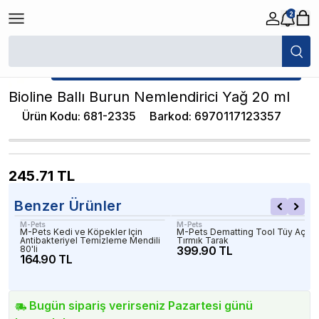
2
/
Köpek Deri ve Tüy Bakımı
/
Bioline Ballı Burun Nemlendirici Yağ 20 ml
★ Atakan Petshop,
Bioline yetkili satıcısıdır.
Bioline Ballı Burun Nemlendirici Yağ 20 ml
Ürün Kodu
:
681-2335
Barkod
:
6970117123357
245.71
TL
Benzer Ürünler
M-Pets
M-Pets
M-Pets Kedi ve Köpekler İçin
M-Pets Dematting Tool Tüy Açıcı
Antibakteriyel Temizleme Mendili
Tırmık Tarak
80'li
399.90 TL
164.90 TL
Bugün sipariş verirseniz Pazartesi günü