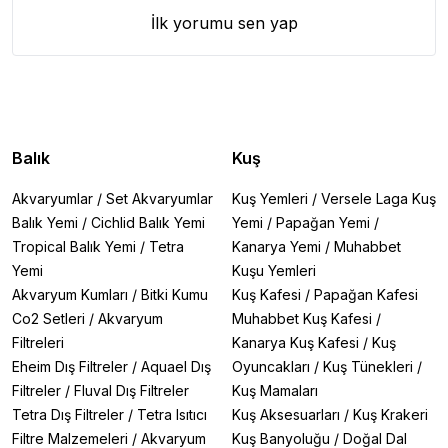
İlk yorumu sen yap
Balık
Kuş
Akvaryumlar
/
Set Akvaryumlar
Kuş Yemleri
/
Versele Laga Kuş
Balık Yemi
/
Cichlid Balık Yemi
Yemi
/
Papağan Yemi
/
Tropical Balık Yemi
/
Tetra
Kanarya Yemi
/
Muhabbet
Yemi
Kuşu Yemleri
Akvaryum Kumları
/
Bitki Kumu
Kuş Kafesi
/
Papağan Kafesi
Co2 Setleri
/
Akvaryum
Muhabbet Kuş Kafesi
/
Filtreleri
Kanarya Kuş Kafesi
/
Kuş
Eheim Dış Filtreler
/
Aquael Dış
Oyuncakları
/
Kuş Tünekleri
/
Filtreler
/
Fluval Dış Filtreler
Kuş Mamaları
Tetra Dış Filtreler
/
Tetra Isıtıcı
Kuş Aksesuarları
/
Kuş Krakeri
Filtre Malzemeleri
/
Akvaryum
Kuş Banyoluğu
/
Doğal Dal