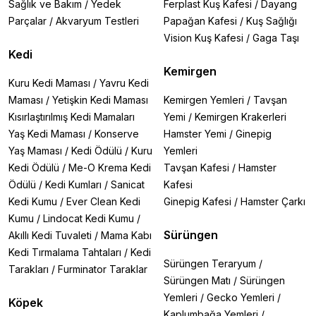
Sağlık ve Bakım
/
Yedek
Ferplast Kuş Kafesi
/
Dayang
Parçalar
/
Akvaryum Testleri
Papağan Kafesi
/
Kuş Sağlığı
Vision Kuş Kafesi
/
Gaga Taşı
Kedi
Kemirgen
Kuru Kedi Maması
/
Yavru Kedi
Maması
/
Yetişkin Kedi Maması
Kemirgen Yemleri
/
Tavşan
Kısırlaştırılmış Kedi Mamaları
Yemi
/
Kemirgen Krakerleri
Yaş Kedi Maması
/
Konserve
Hamster Yemi
/
Ginepig
Yaş Maması
/
Kedi Ödülü
/
Kuru
Yemleri
Kedi Ödülü
/
Me-O Krema Kedi
Tavşan Kafesi
/
Hamster
Ödülü
/
Kedi Kumları
/
Sanicat
Kafesi
Kedi Kumu
/
Ever Clean Kedi
Ginepig Kafesi
/
Hamster Çarkı
Kumu
/
Lindocat Kedi Kumu
/
Sürüngen
Akıllı Kedi Tuvaleti
/
Mama Kabı
Kedi Tırmalama Tahtaları
/
Kedi
Sürüngen Teraryum
/
Tarakları
/
Furminator Taraklar
Sürüngen Matı
/
Sürüngen
Yemleri
/
Gecko Yemleri
/
Köpek
Kaplumbağa Yemleri
/