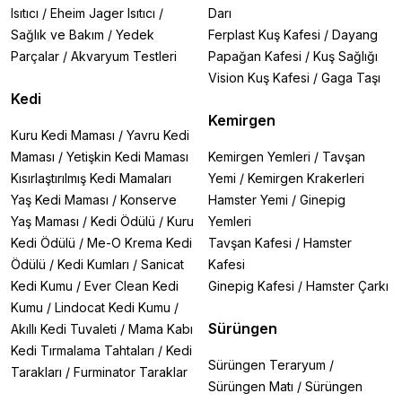
Isıtıcı
/
Eheim Jager Isıtıcı
/
Darı
Sağlık ve Bakım
/
Yedek
Ferplast Kuş Kafesi
/
Dayang
Parçalar
/
Akvaryum Testleri
Papağan Kafesi
/
Kuş Sağlığı
Vision Kuş Kafesi
/
Gaga Taşı
Kedi
Kemirgen
Kuru Kedi Maması
/
Yavru Kedi
Maması
/
Yetişkin Kedi Maması
Kemirgen Yemleri
/
Tavşan
Kısırlaştırılmış Kedi Mamaları
Yemi
/
Kemirgen Krakerleri
Yaş Kedi Maması
/
Konserve
Hamster Yemi
/
Ginepig
Yaş Maması
/
Kedi Ödülü
/
Kuru
Yemleri
Kedi Ödülü
/
Me-O Krema Kedi
Tavşan Kafesi
/
Hamster
Ödülü
/
Kedi Kumları
/
Sanicat
Kafesi
Kedi Kumu
/
Ever Clean Kedi
Ginepig Kafesi
/
Hamster Çarkı
Kumu
/
Lindocat Kedi Kumu
/
Sürüngen
Akıllı Kedi Tuvaleti
/
Mama Kabı
Kedi Tırmalama Tahtaları
/
Kedi
Sürüngen Teraryum
/
Tarakları
/
Furminator Taraklar
Sürüngen Matı
/
Sürüngen