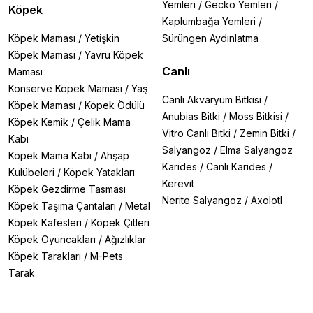
Yemleri
/
Gecko Yemleri
/
Köpek
Kaplumbağa Yemleri
/
Köpek Maması
/
Yetişkin
Sürüngen Aydınlatma
Köpek Maması
/
Yavru Köpek
Canlı
Maması
Konserve Köpek Maması
/
Yaş
Canlı Akvaryum Bitkisi
/
Köpek Maması
/
Köpek Ödülü
Anubias Bitki
/
Moss Bitkisi
/
Köpek Kemik
/
Çelik Mama
Vitro Canlı Bitki
/
Zemin Bitki
/
Kabı
Salyangoz
/
Elma Salyangoz
Köpek Mama Kabı
/
Ahşap
Karides
/
Canlı Karides
/
Kulübeleri
/
Köpek Yatakları
Kerevit
Köpek Gezdirme Tasması
Nerite Salyangoz
/
Axolotl
Köpek Taşıma Çantaları
/
Metal
Köpek Kafesleri
/
Köpek Çitleri
Köpek Oyuncakları
/
Ağızlıklar
Köpek Tarakları
/
M-Pets
Tarak