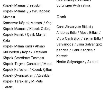
Köpek Maması
/
Yetişkin
Sürüngen Aydınlatma
Köpek Maması
/
Yavru Köpek
Canlı
Maması
Konserve Köpek Maması
/
Yaş
Canlı Akvaryum Bitkisi
/
Köpek Maması
/
Köpek Ödülü
Anubias Bitki
/
Moss Bitkisi
/
Köpek Kemik
/
Çelik Mama
Vitro Canlı Bitki
/
Zemin Bitki
/
Kabı
Salyangoz
/
Elma Salyangoz
Köpek Mama Kabı
/
Ahşap
Karides
/
Canlı Karides
/
Kulübeleri
/
Köpek Yatakları
Kerevit
Köpek Gezdirme Tasması
Nerite Salyangoz
/
Axolotl
Köpek Taşıma Çantaları
/
Metal
Köpek Kafesleri
/
Köpek Çitleri
Köpek Oyuncakları
/
Ağızlıklar
Köpek Tarakları
/
M-Pets
Tarak