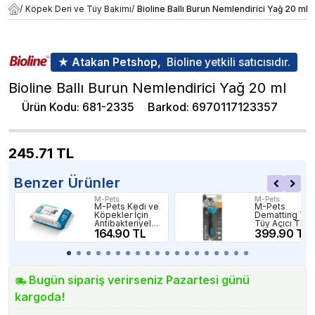
/
Köpek Deri ve Tüy Bakımı
/
Bioline Ballı Burun Nemlendirici Yağ 20 ml
★ Atakan Petshop,
Bioline yetkili satıcısıdır.
Bioline Ballı Burun Nemlendirici Yağ 20 ml
Ürün Kodu
:
681-2335
Barkod
:
6970117123357
245.71
TL
Benzer Ürünler
M-Pets
M-Pets
M-Pets Kedi ve
M-Pets
Köpekler İçin
Dematting Too
Antibakteriyel
Tüy Açıcı Tırm
Temizleme
164.90 TL
Tarak
399.90 TL
Mendili 80'li
Bugün sipariş verirseniz Pazartesi günü
kargoda!