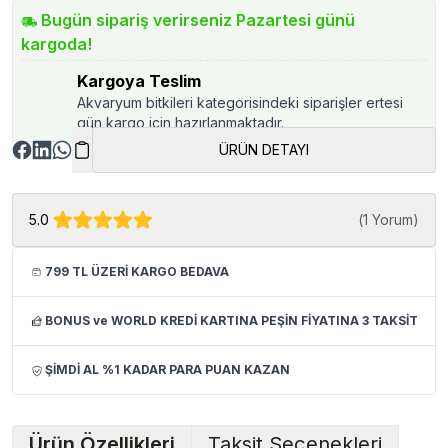
Bugün sipariş verirseniz Pazartesi günü
kargoda!
Kargoya Teslim
Akvaryum bitkileri kategorisindeki siparişler ertesi
gün kargo için hazırlanmaktadır.
ÜRÜN DETAYI
5.0
(
1 Yorum
)
799 TL ÜZERİ KARGO BEDAVA
BONUS ve WORLD KREDİ KARTINA PEŞİN FİYATINA 3 TAKSİT
ŞİMDİ AL %1 KADAR PARA PUAN KAZAN
Ürün Özellikleri
Taksit Seçenekleri