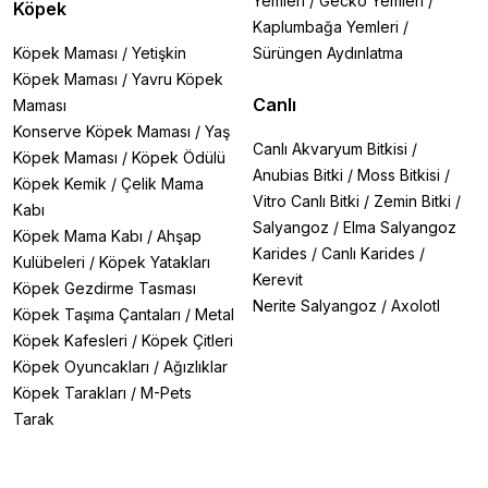
Yemleri
/
Gecko Yemleri
/
Köpek
Kaplumbağa Yemleri
/
Köpek Maması
/
Yetişkin
Sürüngen Aydınlatma
Köpek Maması
/
Yavru Köpek
Canlı
Maması
Konserve Köpek Maması
/
Yaş
Canlı Akvaryum Bitkisi
/
Köpek Maması
/
Köpek Ödülü
Anubias Bitki
/
Moss Bitkisi
/
Köpek Kemik
/
Çelik Mama
Vitro Canlı Bitki
/
Zemin Bitki
/
Kabı
Salyangoz
/
Elma Salyangoz
Köpek Mama Kabı
/
Ahşap
Karides
/
Canlı Karides
/
Kulübeleri
/
Köpek Yatakları
Kerevit
Köpek Gezdirme Tasması
Nerite Salyangoz
/
Axolotl
Köpek Taşıma Çantaları
/
Metal
Köpek Kafesleri
/
Köpek Çitleri
Köpek Oyuncakları
/
Ağızlıklar
Köpek Tarakları
/
M-Pets
Tarak