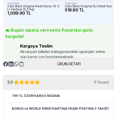
Cats Best
Cats Best
Cats Best Original Kedi Kumu 10-2
Cats Best Original 5Lt Kedi Kumu
Lt Hediye (5,2 Kg)
519.90 TL
1,099.90 TL
Bugün sipariş verirseniz Pazartesi günü
kargoda!
Kargoya Teslim
Akvaryum bitkileri kategorisindeki siparişler ertesi
gün kargo için hazırlanmaktadır.
ÜRÜN DETAYI
5.0
(
1 Yorum
)
799 TL ÜZERİ KARGO BEDAVA
BONUS ve WORLD KREDİ KARTINA PEŞİN FİYATINA 3 TAKSİT