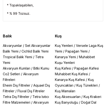
* Topaklaşabilen,
* % 99 Tozsuz.
Balık
Kuş
Akvaryumlar
/
Set Akvaryumlar
Kuş Yemleri
/
Versele Laga Kuş
Balık Yemi
/
Cichlid Balık Yemi
Yemi
/
Papağan Yemi
/
Tropical Balık Yemi
/
Tetra
Kanarya Yemi
/
Muhabbet
Yemi
Kuşu Yemleri
Akvaryum Kumları
/
Bitki Kumu
Kuş Kafesi
/
Papağan Kafesi
Co2 Setleri
/
Akvaryum
Muhabbet Kuş Kafesi
/
Filtreleri
Kanarya Kuş Kafesi
/
Kuş
Eheim Dış Filtreler
/
Aquael Dış
Oyuncakları
/
Kuş Tünekleri
/
Filtreler
/
Fluval Dış Filtreler
Kuş Mamaları
Tetra Dış Filtreler
/
Tetra Isıtıcı
Kuş Aksesuarları
/
Kuş Krakeri
Filtre Malzemeleri
/
Akvaryum
Kuş Banyoluğu
/
Doğal Dal