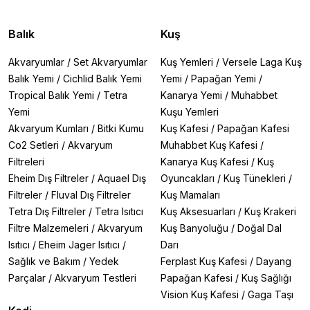
Balık
Kuş
Akvaryumlar
/
Set Akvaryumlar
Kuş Yemleri
/
Versele Laga Kuş
Balık Yemi
/
Cichlid Balık Yemi
Yemi
/
Papağan Yemi
/
Tropical Balık Yemi
/
Tetra
Kanarya Yemi
/
Muhabbet
Yemi
Kuşu Yemleri
Akvaryum Kumları
/
Bitki Kumu
Kuş Kafesi
/
Papağan Kafesi
Co2 Setleri
/
Akvaryum
Muhabbet Kuş Kafesi
/
Filtreleri
Kanarya Kuş Kafesi
/
Kuş
Eheim Dış Filtreler
/
Aquael Dış
Oyuncakları
/
Kuş Tünekleri
/
Filtreler
/
Fluval Dış Filtreler
Kuş Mamaları
Tetra Dış Filtreler
/
Tetra Isıtıcı
Kuş Aksesuarları
/
Kuş Krakeri
Filtre Malzemeleri
/
Akvaryum
Kuş Banyoluğu
/
Doğal Dal
Isıtıcı
/
Eheim Jager Isıtıcı
/
Darı
Sağlık ve Bakım
/
Yedek
Ferplast Kuş Kafesi
/
Dayang
Parçalar
/
Akvaryum Testleri
Papağan Kafesi
/
Kuş Sağlığı
Vision Kuş Kafesi
/
Gaga Taşı