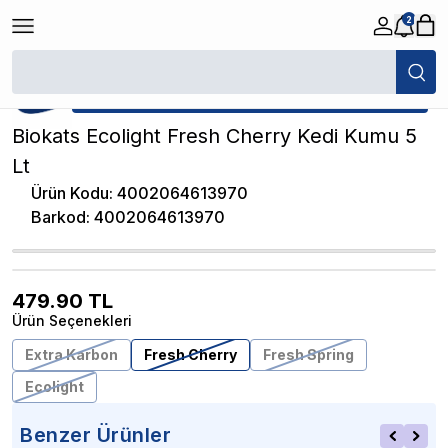
2
/
Çam Peleti Kedi Kumu
/
Biokats Ecolight Fresh Cherry Kedi Kumu 5 Lt
★ Atakan Petshop,
Biokats yetkili satıcısıdır.
Biokats Ecolight Fresh Cherry Kedi Kumu 5
Lt
Ürün Kodu
:
4002064613970
Barkod
:
4002064613970
479.90
TL
Ürün Seçenekleri
Extra Karbon
Fresh Cherry
Fresh Spring
Ecolight
Benzer Ürünler