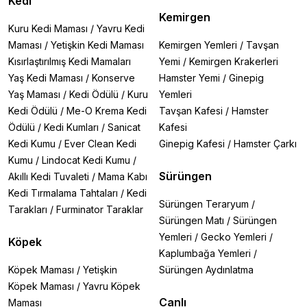
Kedi
Kemirgen
Kuru Kedi Maması
/
Yavru Kedi
Maması
/
Yetişkin Kedi Maması
Kemirgen Yemleri
/
Tavşan
Kısırlaştırılmış Kedi Mamaları
Yemi
/
Kemirgen Krakerleri
Yaş Kedi Maması
/
Konserve
Hamster Yemi
/
Ginepig
Yaş Maması
/
Kedi Ödülü
/
Kuru
Yemleri
Kedi Ödülü
/
Me-O Krema Kedi
Tavşan Kafesi
/
Hamster
Ödülü
/
Kedi Kumları
/
Sanicat
Kafesi
Kedi Kumu
/
Ever Clean Kedi
Ginepig Kafesi
/
Hamster Çarkı
Kumu
/
Lindocat Kedi Kumu
/
Sürüngen
Akıllı Kedi Tuvaleti
/
Mama Kabı
Kedi Tırmalama Tahtaları
/
Kedi
Sürüngen Teraryum
/
Tarakları
/
Furminator Taraklar
Sürüngen Matı
/
Sürüngen
Yemleri
/
Gecko Yemleri
/
Köpek
Kaplumbağa Yemleri
/
Köpek Maması
/
Yetişkin
Sürüngen Aydınlatma
Köpek Maması
/
Yavru Köpek
Canlı
Maması