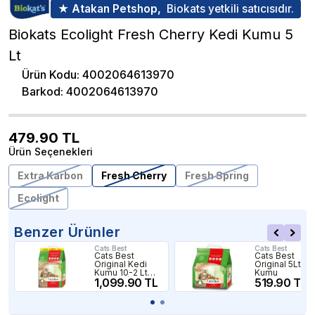
★ Atakan Petshop,
Biokats yetkili satıcısıdır.
Biokats Ecolight Fresh Cherry Kedi Kumu 5
Lt
Ürün Kodu
:
4002064613970
Barkod
:
4002064613970
479.90
TL
Ürün Seçenekleri
Extra Karbon
Fresh Cherry
Fresh Spring
Ecolight
Benzer Ürünler
Cats Best
Cats Best
Cats Best
Cats Best
Original Kedi
Original 5Lt Ke
Kumu 10-2 Lt
Kumu
1,099.90 TL
Hediye (5,2 Kg)
519.90 TL