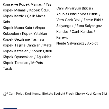
Konserve Köpek Maması
/
Yaş
Canlı Akvaryum Bitkisi
/
Köpek Maması
/
Köpek Ödülü
Anubias Bitki
/
Moss Bitkisi
/
Köpek Kemik
/
Çelik Mama
Vitro Canlı Bitki
/
Zemin Bitki
/
Kabı
Salyangoz
/
Elma Salyangoz
Köpek Mama Kabı
/
Ahşap
Karides
/
Canlı Karides
/
Kulübeleri
/
Köpek Yatakları
Kerevit
Köpek Gezdirme Tasması
Nerite Salyangoz
/
Axolotl
Köpek Taşıma Çantaları
/
Metal
Köpek Kafesleri
/
Köpek Çitleri
Köpek Oyuncakları
/
Ağızlıklar
Köpek Tarakları
/
M-Pets
Tarak
/
Çam Peleti Kedi Kumu
/
Biokats Ecolight Fresh Cherry Kedi Kumu 5 Lt