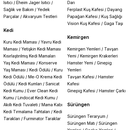
Isıtıcı
/
Eheim Jager Isıtıcı
/
Darı
Sağlık ve Bakım
/
Yedek
Ferplast Kuş Kafesi
/
Dayang
Parçalar
/
Akvaryum Testleri
Papağan Kafesi
/
Kuş Sağlığı
Vision Kuş Kafesi
/
Gaga Taşı
Kedi
Kemirgen
Kuru Kedi Maması
/
Yavru Kedi
Maması
/
Yetişkin Kedi Maması
Kemirgen Yemleri
/
Tavşan
Kısırlaştırılmış Kedi Mamaları
Yemi
/
Kemirgen Krakerleri
Yaş Kedi Maması
/
Konserve
Hamster Yemi
/
Ginepig
Yaş Maması
/
Kedi Ödülü
/
Kuru
Yemleri
Kedi Ödülü
/
Me-O Krema Kedi
Tavşan Kafesi
/
Hamster
Ödülü
/
Kedi Kumları
/
Sanicat
Kafesi
Kedi Kumu
/
Ever Clean Kedi
Ginepig Kafesi
/
Hamster Çarkı
Kumu
/
Lindocat Kedi Kumu
/
Sürüngen
Akıllı Kedi Tuvaleti
/
Mama Kabı
Kedi Tırmalama Tahtaları
/
Kedi
Sürüngen Teraryum
/
Tarakları
/
Furminator Taraklar
Sürüngen Matı
/
Sürüngen