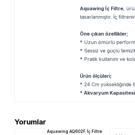
Aquawing İç Filtre
, ürü
tasarlanmıştır. İç filtren
Öne çıkan özellikler;
* Uzun ömürlü perform
* Sessiz ve güçlü temizl
* Pratik kullanım ve kola
Ürün ölçüleri;
* 24 Cm yüksekliğinde 6
* Akvaryum Kapasitesi
Yorumlar
Aquawing AQ602F İç Filtre 18W 1000L/H Ürün Yoru
Aquawing AQ602F İç Filtre