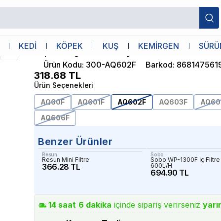
Aquawing
KEDİ
KÖPEK
KUŞ
KEMİRGEN
SÜRÜ
Aquawing AQ602F İç Filtre 18W 1000L/
Ürün Kodu
:
300-AQ602F
Barkod
:
868147561
318.68
TL
Ürün Seçenekleri
AQ60F
AQ601F
AQ602F
AQ603F
AQ60
AQ606F
Benzer Ürünler
Resun
Sobo
Resun Mini Filtre
Sobo WP-1300F İç Filtr
366.28 TL
600L/H
694.90 TL
14
saat
6
dakika
içinde sipariş verirseniz
yarı