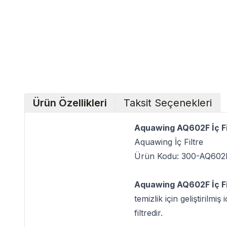
Ürün Özellikleri
Taksit Seçenekleri
Aquawing AQ602F İç Fi
Aquawing İç Filtre
Ürün Kodu: 300-AQ602
Aquawing AQ602F İç Fi
temizlik için geliştirilm
filtredir.