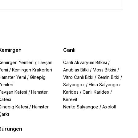
Kemirgen
Canlı
Kemirgen Yemleri
/
Tavşan
Canlı Akvaryum Bitkisi
/
Yemi
/
Kemirgen Krakerleri
Anubias Bitki
/
Moss Bitkisi
/
Hamster Yemi
/
Ginepig
Vitro Canlı Bitki
/
Zemin Bitki
/
Yemleri
Salyangoz
/
Elma Salyangoz
Tavşan Kafesi
/
Hamster
Karides
/
Canlı Karides
/
Kafesi
Kerevit
Ginepig Kafesi
/
Hamster
Nerite Salyangoz
/
Axolotl
Çarkı
Sürüngen