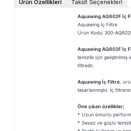
Ürün Özellikleri
Taksit Seçenekleri
Aquawing AQ602F İç Fi
Aquawing İç Filtre
Ürün Kodu: 300-AQ602
Aquawing AQ602F İç Fi
temizlik için geliştirilm
filtredir.
Aquawing İç Filtre
, ürü
tasarlanmıştır. İç filtren
Öne çıkan özellikler;
* Uzun ömürlü perform
* Sessiz ve güçlü temizl