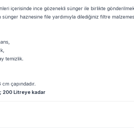
nleri içerisinde ince gözenekli sünger ile birlikte gönderilmekt
in sünger haznesine file yardımıyla dilediğiniz filtre malzemesi
ans,
ik,
y temizlik.
 cm çapındadır.
; 200 Litreye kadar
mları