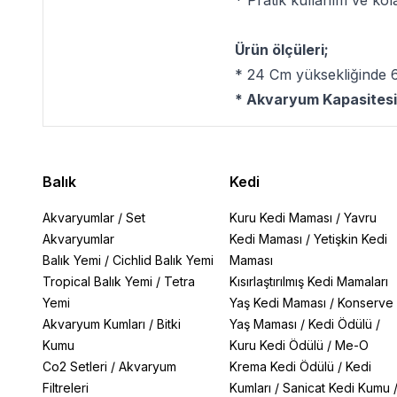
* Pratik kullanım ve kola
Ürün ölçüleri;
* 24 Cm yüksekliğinde 6
* Akvaryum Kapasitesi
Balık
Kedi
Akvaryumlar
/
Set
Kuru Kedi Maması
/
Yavru
Akvaryumlar
Kedi Maması
/
Yetişkin Kedi
Balık Yemi
/
Cichlid Balık Yemi
Maması
Tropical Balık Yemi
/
Tetra
Kısırlaştırılmış Kedi Mamaları
Yemi
Yaş Kedi Maması
/
Konserve
Akvaryum Kumları
/
Bitki
Yaş Maması
/
Kedi Ödülü
/
Kumu
Kuru Kedi Ödülü
/
Me-O
Co2 Setleri
/
Akvaryum
Krema Kedi Ödülü
/
Kedi
Filtreleri
Kumları
/
Sanicat Kedi Kumu