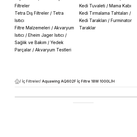
Filtreler
Kedi Tuvaleti
/
Mama Kabı
Tetra Dış Filtreler
/
Tetra
Kedi Tırmalama Tahtaları
/
Isıtıcı
Kedi Tarakları
/
Furminator
Filtre Malzemeleri
/
Akvaryum
Taraklar
Isıtıcı
/
Eheim Jager Isıtıcı
/
Sağlık ve Bakım
/
Yedek
Parçalar
/
Akvaryum Testleri
/
İç Filtreler
/
Aquawing AQ602F İç Filtre 18W 1000L/H