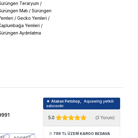
Sürüngen Teraryum
/
Sürüngen Matı
/
Sürüngen
Yemleri
/
Gecko Yemleri
/
Kaplumbağa Yemleri
/
Sürüngen Aydınlatma
★ Atakan Petshop,
Aquawing yetkili
H
satıcısıdır.
9991
5.0
(
3 Yorum
)
799 TL ÜZERİ KARGO BEDAVA