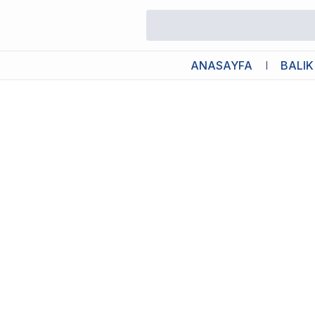
/
İç Filtreler
/
Aquawing AQ602F İç Filtre 18W 1000L/H
ANASAYFA
BALIK