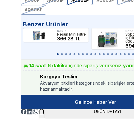
AQ60F
AQ601F
AQ602F
AQ603F
AQ60
AQ606F
Benzer Ürünler
Resun
Sobo
Resun Mini Filtre
Sob
366.28 TL
İç Fi
600
694
14
saat
6
dakika
içinde sipariş verirseniz
yarı
Kargoya Teslim
Akvaryum bitkileri kategorisindeki siparişler ert
hazırlanmaktadır.
Gelince Haber Ver
ÜRÜN DETAYI