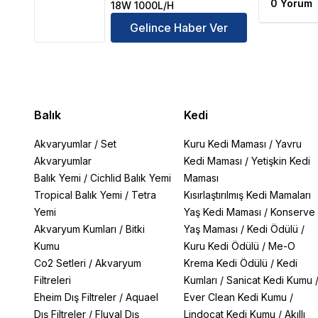
0 Yorum
18W 1000L/H
Gelince Haber Ver
Balık
Kedi
Akvaryumlar
/
Set
Kuru Kedi Maması
/
Yavru
Akvaryumlar
Kedi Maması
/
Yetişkin Kedi
Balık Yemi
/
Cichlid Balık Yemi
Maması
Tropical Balık Yemi
/
Tetra
Kısırlaştırılmış Kedi Mamaları
Yemi
Yaş Kedi Maması
/
Konserve
Akvaryum Kumları
/
Bitki
Yaş Maması
/
Kedi Ödülü
/
Kumu
Kuru Kedi Ödülü
/
Me-O
Co2 Setleri
/
Akvaryum
Krema Kedi Ödülü
/
Kedi
Filtreleri
Kumları
/
Sanicat Kedi Kumu
Eheim Dış Filtreler
/
Aquael
Ever Clean Kedi Kumu
/
Dış Filtreler
/
Fluval Dış
Lindocat Kedi Kumu
/
Akıllı