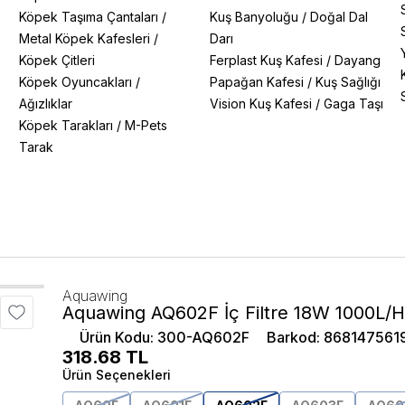
Köpek Taşıma Çantaları
/
Kuş Banyoluğu
/
Doğal Dal
Metal Köpek Kafesleri
/
Darı
Köpek Çitleri
Ferplast Kuş Kafesi
/
Dayang
Köpek Oyuncakları
/
Papağan Kafesi
/
Kuş Sağlığı
Ağızlıklar
Vision Kuş Kafesi
/
Gaga Taşı
Köpek Tarakları
/
M-Pets
Tarak
Aquawing
Aquawing AQ602F İç Filtre 18W 1000L/
Ürün Kodu
:
300-AQ602F
Barkod
:
868147561
318.68
TL
Ürün Seçenekleri