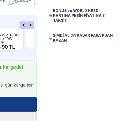
4F
AQ605F
BONUS ve WORLD KREDİ
KARTINA PEŞİN FİYATINA 3
TAKSİT
Dophin
Ehe
o WP-1300F
Dophin KF150 İç
Ehe
ŞİMDİ AL %1 KADAR PARA PUAN
ltre 10W
Filtre 150 L/S
160 
KAZAN
L/H
389.90 TL
3,
.90 TL
n
kargoda!
esi gün kargo için