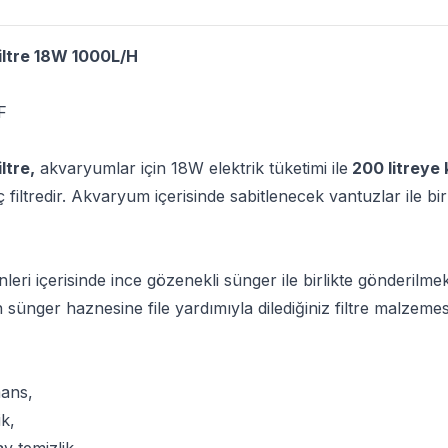
ltre 18W 1000L/H
F
ltre,
akvaryumlar için 18W elektrik tüketimi ile
200 litreye
iş iç filtredir. Akvaryum içerisinde sabitlenecek vantuzlar ile 
nleri içerisinde ince gözenekli sünger ile birlikte gönderilmekt
in sünger haznesine file yardımıyla dilediğiniz filtre malzemesi
ans,
ik,