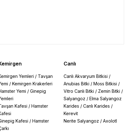
Kemirgen
Canlı
Kemirgen Yemleri
/
Tavşan
Canlı Akvaryum Bitkisi
/
Yemi
/
Kemirgen Krakerleri
Anubias Bitki
/
Moss Bitkisi
/
Hamster Yemi
/
Ginepig
Vitro Canlı Bitki
/
Zemin Bitki
/
Yemleri
Salyangoz
/
Elma Salyangoz
Tavşan Kafesi
/
Hamster
Karides
/
Canlı Karides
/
Kafesi
Kerevit
Ginepig Kafesi
/
Hamster
Nerite Salyangoz
/
Axolotl
Çarkı