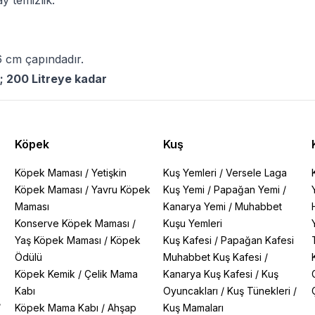
y temizlik.
 cm çapındadır.
; 200 Litreye kadar
Köpek
Kuş
Köpek Maması
/
Yetişkin
Kuş Yemleri
/
Versele Laga
Köpek Maması
/
Yavru Köpek
Kuş Yemi
/
Papağan Yemi
/
Maması
Kanarya Yemi
/
Muhabbet
Konserve Köpek Maması
/
Kuşu Yemleri
Yaş Köpek Maması
/
Köpek
Kuş Kafesi
/
Papağan Kafesi
Ödülü
Muhabbet Kuş Kafesi
/
Köpek Kemik
/
Çelik Mama
Kanarya Kuş Kafesi
/
Kuş
Kabı
Oyuncakları
/
Kuş Tünekleri
/
/
Köpek Mama Kabı
/
Ahşap
Kuş Mamaları