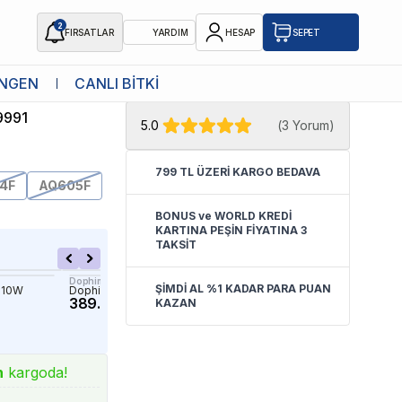
2
FIRSATLAR
YARDIM
HESAP
SEPET
★ Atakan Petshop,
Aquawing yetkili
NGEN
CANLI BİTKİ
H
satıcısıdır.
9991
5.0
(
3 Yorum
)
799 TL ÜZERİ KARGO BEDAVA
4F
AQ605F
BONUS ve WORLD KREDİ
KARTINA PEŞİN FİYATINA 3
TAKSİT
Dophin
Eheim
ŞİMDİ AL %1 KADAR PARA PUAN
e 10W
Dophin KF150 İç Filtre 150 L/S
Eheim Biopower 160 İç Fil
389.90 TL
3,953.31 TL
KAZAN
n
kargoda!