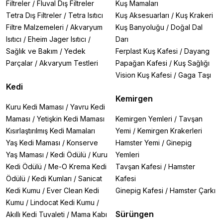
Filtreler
/
Fluval Dış Filtreler
Kuş Mamaları
Tetra Dış Filtreler
/
Tetra Isıtıcı
Kuş Aksesuarları
/
Kuş Krakeri
Filtre Malzemeleri
/
Akvaryum
Kuş Banyoluğu
/
Doğal Dal
Isıtıcı
/
Eheim Jager Isıtıcı
/
Darı
Sağlık ve Bakım
/
Yedek
Ferplast Kuş Kafesi
/
Dayang
Parçalar
/
Akvaryum Testleri
Papağan Kafesi
/
Kuş Sağlığı
Vision Kuş Kafesi
/
Gaga Taşı
Kedi
Kemirgen
Kuru Kedi Maması
/
Yavru Kedi
Maması
/
Yetişkin Kedi Maması
Kemirgen Yemleri
/
Tavşan
Kısırlaştırılmış Kedi Mamaları
Yemi
/
Kemirgen Krakerleri
Yaş Kedi Maması
/
Konserve
Hamster Yemi
/
Ginepig
Yaş Maması
/
Kedi Ödülü
/
Kuru
Yemleri
Kedi Ödülü
/
Me-O Krema Kedi
Tavşan Kafesi
/
Hamster
Ödülü
/
Kedi Kumları
/
Sanicat
Kafesi
Kedi Kumu
/
Ever Clean Kedi
Ginepig Kafesi
/
Hamster Çarkı
Kumu
/
Lindocat Kedi Kumu
/
Sürüngen
Akıllı Kedi Tuvaleti
/
Mama Kabı