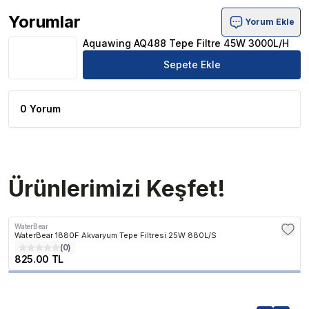
Yorumlar
Yorum Ekle
Aquawing AQ488 Tepe Filtre 45W 3000L/H Ürün Yoruml
Aquawing AQ488 Tepe Filtre 45W 3000L/H
Sepete Ekle
0 Yorum
Ürünlerimizi Keşfet!
WaterBear
WaterBear 1880F Akvaryum Tepe Filtresi 25W 880L/S
(
0
)
825.00 TL