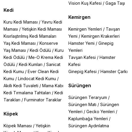
Vision Kuş Kafesi
/
Gaga Taşı
Kedi
Kemirgen
Kuru Kedi Maması
/
Yavru Kedi
Maması
/
Yetişkin Kedi Maması
Kemirgen Yemleri
/
Tavşan
Kısırlaştırılmış Kedi Mamaları
Yemi
/
Kemirgen Krakerleri
Yaş Kedi Maması
/
Konserve
Hamster Yemi
/
Ginepig
Yaş Maması
/
Kedi Ödülü
/
Kuru
Yemleri
Kedi Ödülü
/
Me-O Krema Kedi
Tavşan Kafesi
/
Hamster
Ödülü
/
Kedi Kumları
/
Sanicat
Kafesi
Kedi Kumu
/
Ever Clean Kedi
Ginepig Kafesi
/
Hamster Çarkı
Kumu
/
Lindocat Kedi Kumu
/
Sürüngen
Akıllı Kedi Tuvaleti
/
Mama Kabı
Kedi Tırmalama Tahtaları
/
Kedi
Sürüngen Teraryum
/
Tarakları
/
Furminator Taraklar
Sürüngen Matı
/
Sürüngen
Yemleri
/
Gecko Yemleri
/
Köpek
Kaplumbağa Yemleri
/
Köpek Maması
/
Yetişkin
Sürüngen Aydınlatma