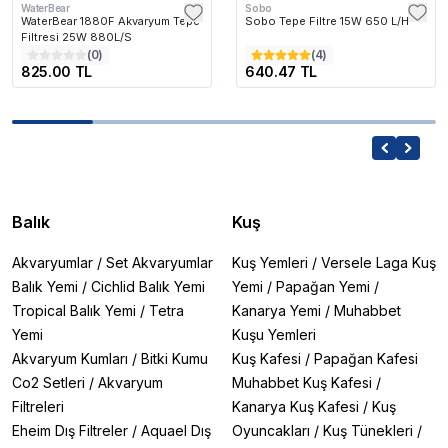
WaterBear
Sobo
WaterBear 1880F Akvaryum Tepe
Sobo Tepe Filtre 15W 650 L/H
Filtresi 25W 880L/S
(
0
)
(
4
)
825.00 TL
640.47 TL
Balık
Kuş
Akvaryumlar
/
Set Akvaryumlar
Kuş Yemleri
/
Versele Laga Kuş
Balık Yemi
/
Cichlid Balık Yemi
Yemi
/
Papağan Yemi
/
Tropical Balık Yemi
/
Tetra
Kanarya Yemi
/
Muhabbet
Yemi
Kuşu Yemleri
Akvaryum Kumları
/
Bitki Kumu
Kuş Kafesi
/
Papağan Kafesi
Co2 Setleri
/
Akvaryum
Muhabbet Kuş Kafesi
/
Filtreleri
Kanarya Kuş Kafesi
/
Kuş
Eheim Dış Filtreler
/
Aquael Dış
Oyuncakları
/
Kuş Tünekleri
/