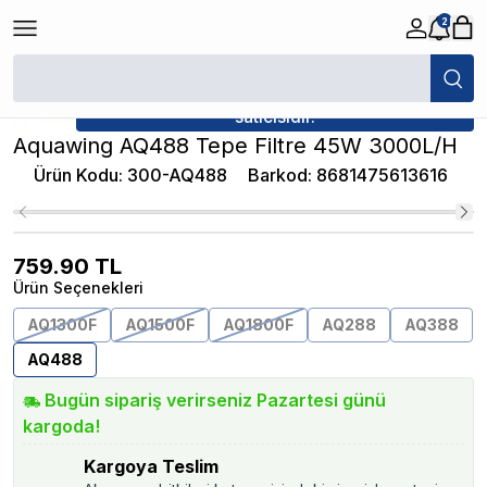
2
/
Üst Filtreler
/
Aquawing AQ488 Tepe Filtre 45W 3000L/H
★ Atakan Petshop,
Aquawing yetkili
satıcısıdır.
Aquawing AQ488 Tepe Filtre 45W 3000L/H
Ürün Kodu
:
300-AQ488
Barkod
:
8681475613616
759.90
TL
Ürün Seçenekleri
AQ1300F
AQ1500F
AQ1800F
AQ288
AQ388
AQ488
Bugün sipariş verirseniz Pazartesi günü
kargoda!
Kargoya Teslim