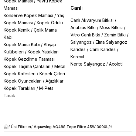
Köpek Maması
/
Yavru Köpek
Canlı
Maması
Konserve Köpek Maması
/
Yaş
Canlı Akvaryum Bitkisi
/
Köpek Maması
/
Köpek Ödülü
Anubias Bitki
/
Moss Bitkisi
/
Köpek Kemik
/
Çelik Mama
Vitro Canlı Bitki
/
Zemin Bitki
/
Kabı
Salyangoz
/
Elma Salyangoz
Köpek Mama Kabı
/
Ahşap
Karides
/
Canlı Karides
/
Kulübeleri
/
Köpek Yatakları
Kerevit
Köpek Gezdirme Tasması
Nerite Salyangoz
/
Axolotl
Köpek Taşıma Çantaları
/
Metal
Köpek Kafesleri
/
Köpek Çitleri
Köpek Oyuncakları
/
Ağızlıklar
Köpek Tarakları
/
M-Pets
Tarak
/
Üst Filtreler
/
Aquawing AQ488 Tepe Filtre 45W 3000L/H