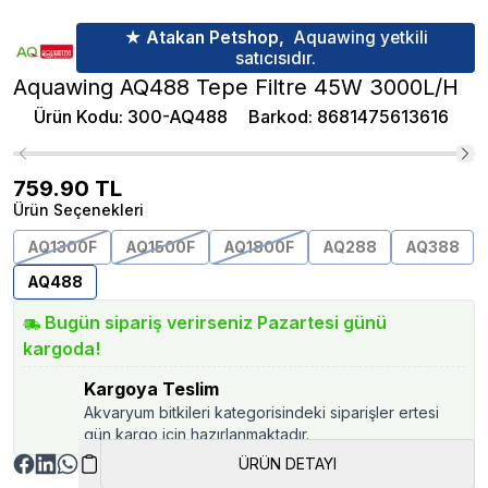
★ Atakan Petshop,
Aquawing yetkili
satıcısıdır.
Aquawing AQ488 Tepe Filtre 45W 3000L/H
Ürün Kodu
:
300-AQ488
Barkod
:
8681475613616
759.90
TL
Ürün Seçenekleri
AQ1300F
AQ1500F
AQ1800F
AQ288
AQ388
AQ488
Bugün sipariş verirseniz Pazartesi günü
kargoda!
Kargoya Teslim
Akvaryum bitkileri kategorisindeki siparişler ertesi
gün kargo için hazırlanmaktadır.
ÜRÜN DETAYI