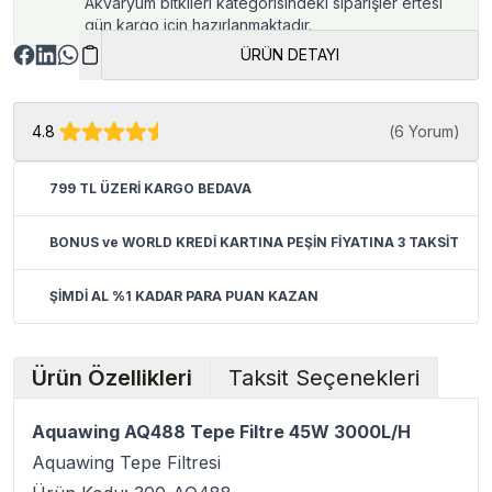
Akvaryum bitkileri kategorisindeki siparişler ertesi
gün kargo için hazırlanmaktadır.
ÜRÜN DETAYI
4.8
(
6 Yorum
)
799 TL ÜZERİ KARGO BEDAVA
BONUS ve WORLD KREDİ KARTINA PEŞİN FİYATINA 3 TAKSİT
ŞİMDİ AL %1 KADAR PARA PUAN KAZAN
Ürün Özellikleri
Taksit Seçenekleri
Aquawing AQ488 Tepe Filtre 45W 3000L/H
Aquawing Tepe Filtresi