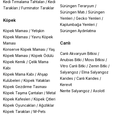
Kedi Tırmalama Tahtaları
/
Kedi
Sürüngen Teraryum
/
Tarakları
/
Furminator Taraklar
Sürüngen Matı
/
Sürüngen
Yemleri
/
Gecko Yemleri
/
Köpek
Kaplumbağa Yemleri
/
Köpek Maması
/
Yetişkin
Sürüngen Aydınlatma
Köpek Maması
/
Yavru Köpek
Canlı
Maması
Konserve Köpek Maması
/
Yaş
Canlı Akvaryum Bitkisi
/
Köpek Maması
/
Köpek Ödülü
Anubias Bitki
/
Moss Bitkisi
/
Köpek Kemik
/
Çelik Mama
Vitro Canlı Bitki
/
Zemin Bitki
/
Kabı
Salyangoz
/
Elma Salyangoz
Köpek Mama Kabı
/
Ahşap
Karides
/
Canlı Karides
/
Kulübeleri
/
Köpek Yatakları
Kerevit
Köpek Gezdirme Tasması
Nerite Salyangoz
/
Axolotl
Köpek Taşıma Çantaları
/
Metal
Köpek Kafesleri
/
Köpek Çitleri
Köpek Oyuncakları
/
Ağızlıklar
Köpek Tarakları
/
M-Pets