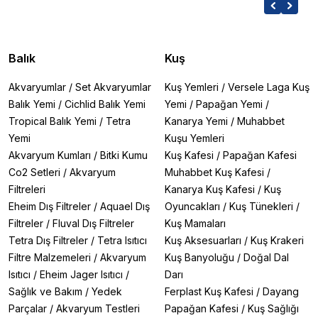
Balık
Kuş
Akvaryumlar
/
Set Akvaryumlar
Kuş Yemleri
/
Versele Laga Kuş
Balık Yemi
/
Cichlid Balık Yemi
Yemi
/
Papağan Yemi
/
Tropical Balık Yemi
/
Tetra
Kanarya Yemi
/
Muhabbet
Yemi
Kuşu Yemleri
Akvaryum Kumları
/
Bitki Kumu
Kuş Kafesi
/
Papağan Kafesi
Co2 Setleri
/
Akvaryum
Muhabbet Kuş Kafesi
/
Filtreleri
Kanarya Kuş Kafesi
/
Kuş
Eheim Dış Filtreler
/
Aquael Dış
Oyuncakları
/
Kuş Tünekleri
/
Filtreler
/
Fluval Dış Filtreler
Kuş Mamaları
Tetra Dış Filtreler
/
Tetra Isıtıcı
Kuş Aksesuarları
/
Kuş Krakeri
Filtre Malzemeleri
/
Akvaryum
Kuş Banyoluğu
/
Doğal Dal
Isıtıcı
/
Eheim Jager Isıtıcı
/
Darı
Sağlık ve Bakım
/
Yedek
Ferplast Kuş Kafesi
/
Dayang
Parçalar
/
Akvaryum Testleri
Papağan Kafesi
/
Kuş Sağlığı